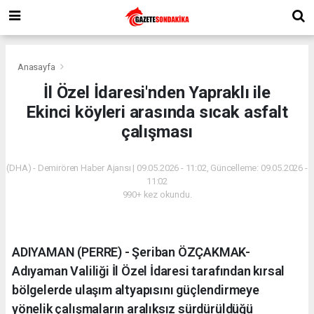
Anasayfa
İl Özel İdaresi'nden Yapraklı ile
Ekinci köyleri arasında sıcak asfalt
çalışması
(DHA) - Demirören Haber Ajansı | 09.05.2026 - 11:02, Güncelleme: 09.05.2026 -
11:02
990+ kez okundu.
ADIYAMAN (PERRE) - Şeriban ÖZÇAKMAK-
Adıyaman Valiliği İl Özel İdaresi tarafından kırsal
bölgelerde ulaşım altyapısını güçlendirmeye
yönelik çalışmaların aralıksız sürdürüldüğü