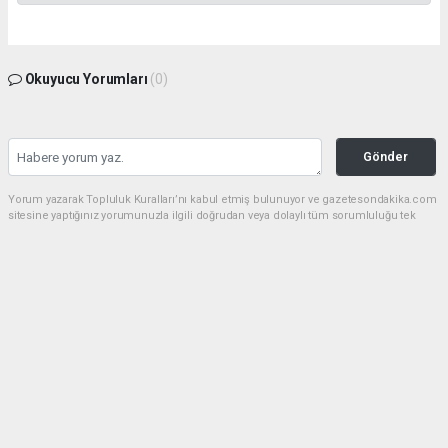
Okuyucu Yorumları
(0)
Gönder
Yorum yazarak Topluluk Kuralları’nı kabul etmiş bulunuyor ve gazetesondakika.com
sitesine yaptığınız yorumunuzla ilgili doğrudan veya dolaylı tüm sorumluluğu tek
başınıza üstleniyorsunuz. Yazılan tüm yorumlardan site yönetimi hiçbir şekilde
sorumlu tutulamaz.
Anasayfa
Dünya
Akın Gürlek: Örgüt silahları
bırakacak, mağaraları boşaltacak
DÜNYA