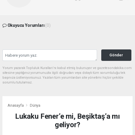
Okuyucu Yorumları
(0)
Gönder
Yorum yazarak Topluluk Kuralları’nı kabul etmiş bulunuyor ve gazetesondakika.com
sitesine yaptığınız yorumunuzla ilgili doğrudan veya dolaylı tüm sorumluluğu tek
başınıza üstleniyorsunuz. Yazılan tüm yorumlardan site yönetimi hiçbir şekilde
sorumlu tutulamaz.
Anasayfa
Dünya
Lukaku Fener’e mi, Beşiktaş’a mı
geliyor?