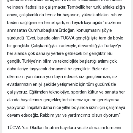
ve insani ifadesi ise çalışmaktır. Tembellik her türlü ahlaksızlığın
anası, çalışkanlık da temiz bir başarının, yüksek ahlakın, ruh ve
beden sağlığının en temel şartı, en feyizli kaynağıdır" sözlerini
anımsatan Cumhurbaşkanı Erdoğan, konuşmasını şöyle
sürdürdü: "Evet, burada olan TÜGVA gençliği işte tam da böyle
bir gençliktir. Çalışkanlığıyla, iradesiyle, devamlılığıyla Türkiye'yi
her alanda çok daha iyi yerlere getirecek bir gençliktir. Bu
gençlik, Türkiye'nin bilim ve teknolojide başlattığı atılımı çok
daha ileriye taşıyacak donanımlı bir gençliktir. Bizler de
ülkemizin yarınlarına yön tayin edecek siz gençlerimizin, siz
evlatlarımızın en iyi şekilde yetişmeniz için tüm gücümüzle
çalışıyoruz. Eğitimden teknolojiye, spordan kültür ve sanata her
alanda hayallerinizi gerçekleştirebilmeniz için ne gerekiyorsa
yapıyoruz. İnşallah daha nice yıllar boyunca sizin için çalışmaya
devam edeceğiz. Rabbim yar ve yardımcımız olsun diyorum."
TÜGVA Yaz Okulları finalinin hayırlara vesile olmasını temenni