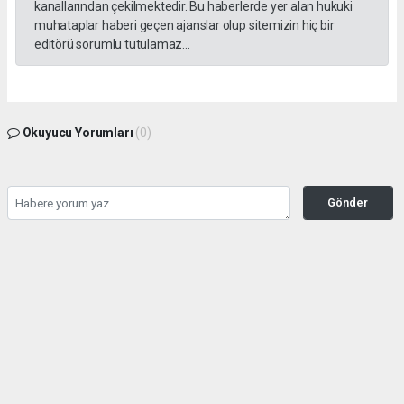
kanallarından çekilmektedir. Bu haberlerde yer alan hukuki
muhataplar haberi geçen ajanslar olup sitemizin hiç bir
editörü sorumlu tutulamaz...
Okuyucu Yorumları
(0)
Gönder
Yorum yazarak Topluluk Kuralları’nı kabul etmiş bulunuyor ve gazetesondakika.com
sitesine yaptığınız yorumunuzla ilgili doğrudan veya dolaylı tüm sorumluluğu tek
başınıza üstleniyorsunuz. Yazılan tüm yorumlardan site yönetimi hiçbir şekilde
sorumlu tutulamaz.
haber paketi
haber scripti
haber yazılımı