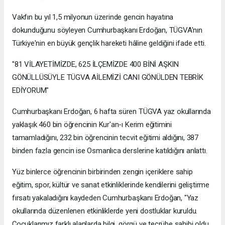
Vakfın bu yıl 1,5 milyonun üzerinde gencin hayatına
dokunduğunu söyleyen Cumhurbaşkanı Erdoğan, TÜGVA'nın
Türkiye'nin en büyük gençlik hareketi hâline geldiğini ifade etti.
"81 VİLAYETİMİZDE, 625 İLÇEMİZDE 400 BİNİ AŞKIN
GÖNÜLLÜSÜYLE TÜGVA AİLEMİZİ CANI GÖNÜLDEN TEBRİK
EDİYORUM"
Cumhurbaşkanı Erdoğan, 6 hafta süren TÜGVA yaz okullarında
yaklaşık 460 bin öğrencinin Kur'an-ı Kerim eğitimini
tamamladığını, 232 bin öğrencinin tecvit eğitimi aldığını, 387
binden fazla gencin ise Osmanlıca derslerine katıldığını anlattı.
Yüz binlerce öğrencinin birbirinden zengin içeriklere sahip
eğitim, spor, kültür ve sanat etkinliklerinde kendilerini geliştirme
fırsatı yakaladığını kaydeden Cumhurbaşkanı Erdoğan, "Yaz
okullarında düzenlenen etkinliklerde yeni dostluklar kuruldu.
Çocuklarımız farklı alanlarda bilgi, görgü ve tecrübe sahibi oldu.