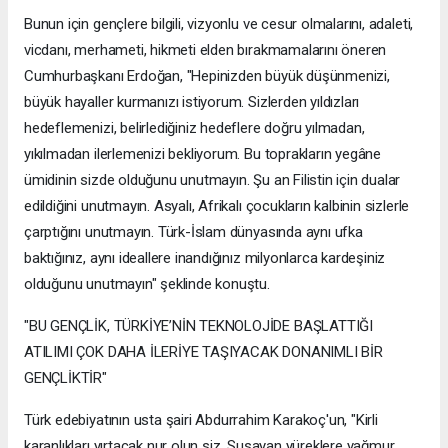
Bunun için gençlere bilgili, vizyonlu ve cesur olmalarını, adaleti,
vicdanı, merhameti, hikmeti elden bırakmamalarını öneren
Cumhurbaşkanı Erdoğan, "Hepinizden büyük düşünmenizi,
büyük hayaller kurmanızı istiyorum. Sizlerden yıldızları
hedeflemenizi, belirlediğiniz hedeflere doğru yılmadan,
yıkılmadan ilerlemenizi bekliyorum. Bu toprakların yegâne
ümidinin sizde olduğunu unutmayın. Şu an Filistin için dualar
edildiğini unutmayın. Asyalı, Afrikalı çocukların kalbinin sizlerle
çarptığını unutmayın. Türk-İslam dünyasında aynı ufka
baktığınız, aynı ideallere inandığınız milyonlarca kardeşiniz
olduğunu unutmayın" şeklinde konuştu.
"BU GENÇLİK, TÜRKİYE’NİN TEKNOLOJİDE BAŞLATTIĞI
ATILIMI ÇOK DAHA İLERİYE TAŞIYACAK DONANIMLI BİR
GENÇLİKTİR"
Türk edebiyatının usta şairi Abdurrahim Karakoç'un, "Kirli
karanlıkları yırtacak nur olun siz. Susayan yüreklere yağmur