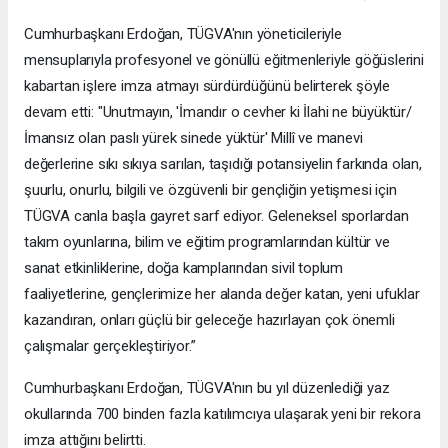
Cumhurbaşkanı Erdoğan, TÜGVA'nın yöneticileriyle
mensuplarıyla profesyonel ve gönüllü eğitmenleriyle göğüslerini
kabartan işlere imza atmayı sürdürdüğünü belirterek şöyle
devam etti: "Unutmayın, 'İmandır o cevher ki İlahi ne büyüktür/
İmansız olan paslı yürek sinede yüktür' Millî ve manevi
değerlerine sıkı sıkıya sarılan, taşıdığı potansiyelin farkında olan,
şuurlu, onurlu, bilgili ve özgüvenli bir gençliğin yetişmesi için
TÜGVA canla başla gayret sarf ediyor. Geleneksel sporlardan
takım oyunlarına, bilim ve eğitim programlarından kültür ve
sanat etkinliklerine, doğa kamplarından sivil toplum
faaliyetlerine, gençlerimize her alanda değer katan, yeni ufuklar
kazandıran, onları güçlü bir geleceğe hazırlayan çok önemli
çalışmalar gerçekleştiriyor.”
Cumhurbaşkanı Erdoğan, TÜGVA'nın bu yıl düzenlediği yaz
okullarında 700 binden fazla katılımcıya ulaşarak yeni bir rekora
imza attığını belirtti.