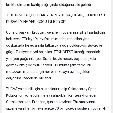
birlikte olmanın bahtiyarlığı içinde olduğunu dile getirdi.
"BÜYÜK VE GÜÇLÜ TÜRKİYE'NİN YOL BAŞÇILARI, 'TEKNOFEST
KUŞAĞI' YİNE YERİ GÖĞÜ İNLETİYOR"
Cumhurbaşkanı Erdoğan, gençlerin gözlerinin ışıl ışıl parladığını
belirterek "Türkiye Yüzyılı'nın mimarları maşallah yine
coşkusuyla heyecanıyla tutkusuyla göz dolduruyor. Büyük ve
güçlü Türkiye'nin yol başçıları, TEKNOFEST kuşağı maşallah
yine yeri göğü inletiyor. Sizleri böyle neşeli, böyle coşkulu
görmek bizi çok mutlu ediyor. Bu muhteşem tablo, bu
muazzam manzara için her birinize ayrı ayrı teşekkür
ediyorum" ifadelerini kullandı.
TÜGVA'ya etkinlik için şükranlarını iletip Galatasaray Spor
Kulübü'nün yöneticilerine ev sahiplikleri için teşekkür eden
Cumhurbaşkanı Erdoğan, şunları kaydetti: "Bu stadyumu
sizlerle yani her biri ayrı renkte 70 bin çiçekle süsleyen bu renkli