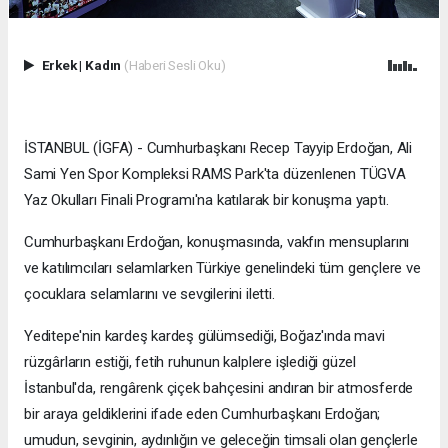
Erkek
|
Kadın
(Haberi Sesli Oku)
İSTANBUL (İGFA) - Cumhurbaşkanı Recep Tayyip Erdoğan, Ali
Sami Yen Spor Kompleksi RAMS Park'ta düzenlenen TÜGVA
Yaz Okulları Finali Programı'na katılarak bir konuşma yaptı.
Cumhurbaşkanı Erdoğan, konuşmasında, vakfın mensuplarını
ve katılımcıları selamlarken Türkiye genelindeki tüm gençlere ve
çocuklara selamlarını ve sevgilerini iletti.
Yeditepe'nin kardeş kardeş gülümsediği, Boğaz'ında mavi
rüzgârların estiği, fetih ruhunun kalplere işlediği güzel
İstanbul'da, rengârenk çiçek bahçesini andıran bir atmosferde
bir araya geldiklerini ifade eden Cumhurbaşkanı Erdoğan;
umudun, sevginin, aydınlığın ve geleceğin timsali olan gençlerle