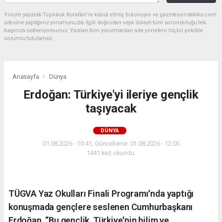
Yorum yazarak Topluluk Kuralları’nı kabul etmiş bulunuyor ve gazetesondakika.com
sitesine yaptığınız yorumunuzla ilgili doğrudan veya dolaylı tüm sorumluluğu tek
başınıza üstleniyorsunuz. Yazılan tüm yorumlardan site yönetimi hiçbir şekilde
sorumlu tutulamaz.
Anasayfa
Dünya
Erdoğan: Türkiye'yi ileriye gençlik
taşıyacak
DÜNYA
01.08.2026 - 10:41, Güncelleme: 01.08.2026 - 12:05
1441 kez okundu.
TÜGVA Yaz Okulları Finali Programı'nda yaptığı
konuşmada gençlere seslenen Cumhurbaşkanı
Erdoğan, “Bu gençlik, Türkiye'nin bilim ve