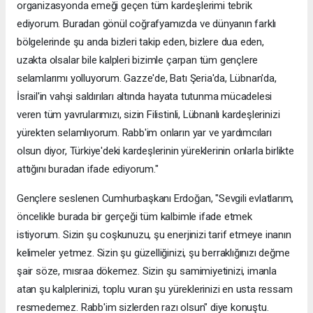
organizasyonda emeği geçen tüm kardeşlerimi tebrik
ediyorum. Buradan gönül coğrafyamızda ve dünyanın farklı
bölgelerinde şu anda bizleri takip eden, bizlere dua eden,
uzakta olsalar bile kalpleri bizimle çarpan tüm gençlere
selamlarımı yolluyorum. Gazze'de, Batı Şeria'da, Lübnan'da,
İsrail'in vahşi saldırıları altında hayata tutunma mücadelesi
veren tüm yavrularımızı, sizin Filistinli, Lübnanlı kardeşlerinizi
yürekten selamlıyorum. Rabb'im onların yar ve yardımcıları
olsun diyor, Türkiye'deki kardeşlerinin yüreklerinin onlarla birlikte
attığını buradan ifade ediyorum."
Gençlere seslenen Cumhurbaşkanı Erdoğan, "Sevgili evlatlarım,
öncelikle burada bir gerçeği tüm kalbimle ifade etmek
istiyorum. Sizin şu coşkunuzu, şu enerjinizi tarif etmeye inanın
kelimeler yetmez. Sizin şu güzelliğinizi, şu berraklığınızı değme
şair söze, mısraa dökemez. Sizin şu samimiyetinizi, imanla
atan şu kalplerinizi, toplu vuran şu yüreklerinizi en usta ressam
resmedemez. Rabb'im sizlerden razı olsun" diye konuştu.