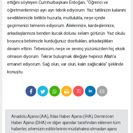
ettiğini söyleyen Cumhurbaşkanı Erdoğan, "Öğrenci ve
öğretmenlerimizi ayrı ayrı tebrik ediyorum. Yaz tatilinizin kalanını
sevdiklerinizle birlikte huzurla, mutlulukla, neşe içinde
geçirmenizi temenni ediyorum. Ailelerinize, kardeşlerinize,
arkadaşlarınıza benden kucak dolusu selam götürün. Yaz okulu
boyunca birbirinizle kurduğunuz dostlukları, arkadaşlıkları
devam ettirin. Tebessüm, neşe ve sevinç yüzünüzden hiç eksik
olmasın diyorum. Tekrar buluşmak dileğiyle hepinizi Allah'a
emanet ediyorum. Sağ olun, var olun, kalın sağlıcakla" şeklinde
konuştu.
Anadolu Ajansı (AA), İhlas Haber Ajansı (İHA), Demirören
Haber Ajansı (DHA) ve diğer ajanslar tarafından eklenen tüm
haberler, sitemizin editörlerinin müdahalesi olmadan ajans