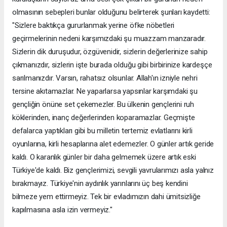
olmasının sebepleri bunlar olduğunu belirterek şunları kaydetti:
"Sizlere baktıkça gururlanmak yerine öfke nöbetleri
geçirmelerinin nedeni karşımızdaki şu muazzam manzaradır.
Sizlerin dik duruşudur, özgüvenidir, sizlerin değerlerinize sahip
çıkmanızdır, sizlerin işte burada olduğu gibi birbirinize kardeşçe
sarılmanızdır. Varsın, rahatsız olsunlar. Allah'ın izniyle nehri
tersine akıtamazlar. Ne yaparlarsa yapsınlar karşımdaki şu
gençliğin önüne set çekemezler. Bu ülkenin gençlerini ruh
köklerinden, inanç değerlerinden koparamazlar. Geçmişte
defalarca yaptıkları gibi bu milletin tertemiz evlatlarını kirli
oyunlarına, kirli hesaplarına alet edemezler. O günler artık geride
kaldı. O karanlık günler bir daha gelmemek üzere artık eski
Türkiye'de kaldı. Biz gençlerimizi, sevgili yavrularımızı asla yalnız
bırakmayız. Türkiye'nin aydınlık yarınlarını üç beş kendini
bilmeze yem ettirmeyiz. Tek bir evladımızın dahi ümitsizliğe
kapılmasına asla izin vermeyiz."