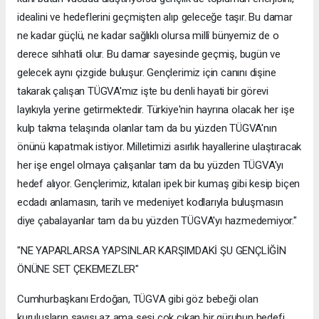
idealini ve hedeflerini geçmişten alıp geleceğe taşır. Bu damar
ne kadar güçlü, ne kadar sağlıklı olursa millî bünyemiz de o
derece sıhhatli olur. Bu damar sayesinde geçmiş, bugün ve
gelecek aynı çizgide buluşur. Gençlerimiz için canını dişine
takarak çalışan TÜGVA'mız işte bu denli hayati bir görevi
layıkıyla yerine getirmektedir. Türkiye'nin hayrına olacak her işe
kulp takma telaşında olanlar tam da bu yüzden TÜGVA'nın
önünü kapatmak istiyor. Milletimizi asırlık hayallerine ulaştıracak
her işe engel olmaya çalışanlar tam da bu yüzden TÜGVA'yı
hedef alıyor. Gençlerimiz, kıtaları ipek bir kumaş gibi kesip biçen
ecdadı anlamasın, tarih ve medeniyet kodlarıyla buluşmasın
diye çabalayanlar tam da bu yüzden TÜGVA'yı hazmedemiyor."
"NE YAPARLARSA YAPSINLAR KARŞIMDAKİ ŞU GENÇLİĞİN
ÖNÜNE SET ÇEKEMEZLER"
Cumhurbaşkanı Erdoğan, TÜGVA gibi göz bebeği olan
kuruluşların sayısı az ama sesi çok çıkan bir güruhun hedefi