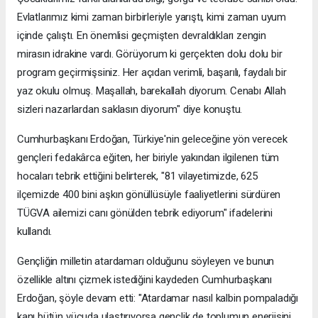
Evlatlarımız kimi zaman birbirleriyle yarıştı, kimi zaman uyum
içinde çalıştı. En önemlisi geçmişten devraldıkları zengin
mirasın idrakine vardı. Görüyorum ki gerçekten dolu dolu bir
program geçirmişsiniz. Her açıdan verimli, başarılı, faydalı bir
yaz okulu olmuş. Maşallah, barekallah diyorum. Cenabı Allah
sizleri nazarlardan saklasın diyorum" diye konuştu.
Cumhurbaşkanı Erdoğan, Türkiye'nin geleceğine yön verecek
gençleri fedakârca eğiten, her biriyle yakından ilgilenen tüm
hocaları tebrik ettiğini belirterek, "81 vilayetimizde, 625
ilçemizde 400 bini aşkın gönüllüsüyle faaliyetlerini sürdüren
TÜGVA ailemizi canı gönülden tebrik ediyorum" ifadelerini
kullandı.
Gençliğin milletin atardamarı olduğunu söyleyen ve bunun
özellikle altını çizmek istediğini kaydeden Cumhurbaşkanı
Erdoğan, şöyle devam etti: "Atardamar nasıl kalbin pompaladığı
kanı bütün vücuda ulaştırıyorsa gençlik de toplumun enerjisini,