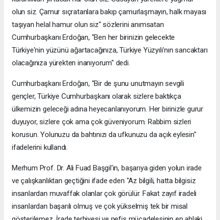
olun siz. Çamur sıçratanlara bakıp çamurlaşmayın, halk mayası
taşıyan helal hamur olun siz" sözlerini anımsatan
Cumhurbaşkanı Erdoğan, "Ben her birinizin gelecekte
Türkiye'nin yüzünü ağartacağınıza, Türkiye Yüzyılı'nın sancaktarı
olacağınıza yürekten inanıyorum" dedi.
Cumhurbaşkanı Erdoğan, "Bir de şunu unutmayın sevgili
gençler, Türkiye Cumhurbaşkanı olarak sizlere baktıkça
ülkemizin geleceği adına heyecanlanıyorum. Her birinizle gurur
duyuyor, sizlere çok ama çok güveniyorum. Rabbim sizleri
korusun. Yolunuzu da bahtınızı da ufkunuzu da açık eylesin"
ifadelerini kullandı.
Merhum Prof. Dr. Ali Fuad Başgil'in, başarıya giden yolun irade
ve çalışkanlıktan geçtiğini ifade eden "Az bilgili, hatta bilgisiz
insanlardan muvaffak olanlar çok görülür. Fakat zayıf iradeli
insanlardan başarılı olmuş ve çok yükselmiş tek bir misal
gösterilemez. İrade terbiyesi ve nefis mücadelesinin en ahlaki