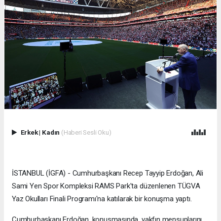
Erkek
|
Kadın
(Haberi Sesli Oku)
İSTANBUL (İGFA) - Cumhurbaşkanı Recep Tayyip Erdoğan, Ali
Sami Yen Spor Kompleksi RAMS Park'ta düzenlenen TÜGVA
Yaz Okulları Finali Programı'na katılarak bir konuşma yaptı.
Cumhurbaşkanı Erdoğan, konuşmasında, vakfın mensuplarını