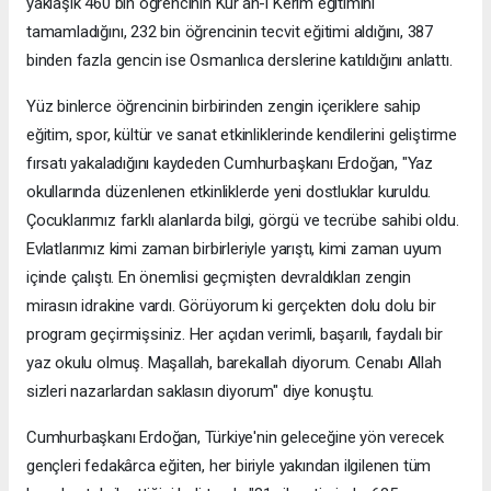
yaklaşık 460 bin öğrencinin Kur'an-ı Kerim eğitimini
tamamladığını, 232 bin öğrencinin tecvit eğitimi aldığını, 387
binden fazla gencin ise Osmanlıca derslerine katıldığını anlattı.
Yüz binlerce öğrencinin birbirinden zengin içeriklere sahip
eğitim, spor, kültür ve sanat etkinliklerinde kendilerini geliştirme
fırsatı yakaladığını kaydeden Cumhurbaşkanı Erdoğan, "Yaz
okullarında düzenlenen etkinliklerde yeni dostluklar kuruldu.
Çocuklarımız farklı alanlarda bilgi, görgü ve tecrübe sahibi oldu.
Evlatlarımız kimi zaman birbirleriyle yarıştı, kimi zaman uyum
içinde çalıştı. En önemlisi geçmişten devraldıkları zengin
mirasın idrakine vardı. Görüyorum ki gerçekten dolu dolu bir
program geçirmişsiniz. Her açıdan verimli, başarılı, faydalı bir
yaz okulu olmuş. Maşallah, barekallah diyorum. Cenabı Allah
sizleri nazarlardan saklasın diyorum" diye konuştu.
Cumhurbaşkanı Erdoğan, Türkiye'nin geleceğine yön verecek
gençleri fedakârca eğiten, her biriyle yakından ilgilenen tüm