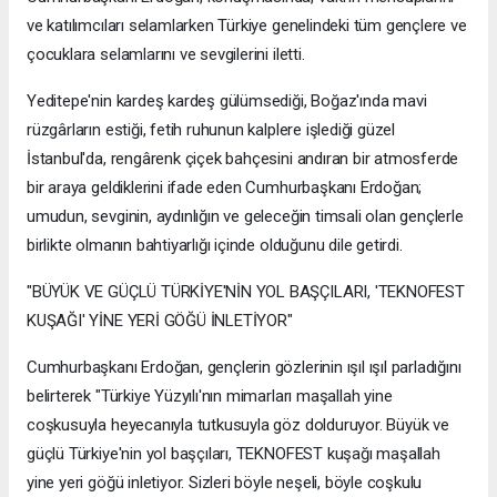
ve katılımcıları selamlarken Türkiye genelindeki tüm gençlere ve
çocuklara selamlarını ve sevgilerini iletti.
Yeditepe'nin kardeş kardeş gülümsediği, Boğaz'ında mavi
rüzgârların estiği, fetih ruhunun kalplere işlediği güzel
İstanbul'da, rengârenk çiçek bahçesini andıran bir atmosferde
bir araya geldiklerini ifade eden Cumhurbaşkanı Erdoğan;
umudun, sevginin, aydınlığın ve geleceğin timsali olan gençlerle
birlikte olmanın bahtiyarlığı içinde olduğunu dile getirdi.
"BÜYÜK VE GÜÇLÜ TÜRKİYE'NİN YOL BAŞÇILARI, 'TEKNOFEST
KUŞAĞI' YİNE YERİ GÖĞÜ İNLETİYOR"
Cumhurbaşkanı Erdoğan, gençlerin gözlerinin ışıl ışıl parladığını
belirterek "Türkiye Yüzyılı'nın mimarları maşallah yine
coşkusuyla heyecanıyla tutkusuyla göz dolduruyor. Büyük ve
güçlü Türkiye'nin yol başçıları, TEKNOFEST kuşağı maşallah
yine yeri göğü inletiyor. Sizleri böyle neşeli, böyle coşkulu