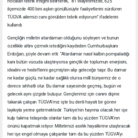
hocaları tebrik ettiğini belirterek, "81 vilayetimizde, 625
ilçemizde 400 bini aşkın gönüllüsüyle faaliyetlerini sürdüren
TÜGVA ailemizi canı gönülden tebrik ediyorum" ifadelerini
kullandı.
Gençliğin milletin atardamarı olduğunu söyleyen ve bunun
özellikle altını çizmek istediğini kaydeden Cumhurbaşkanı
Erdoğan, şöyle devam etti: "Atardamar nasıl kalbin pompaladığı
kanı bütün vücuda ulaştırıyorsa gençlik de toplumun enerjisini,
idealini ve hedeflerini geçmişten alıp geleceğe taşır. Bu damar
ne kadar güçlü, ne kadar sağlıklı olursa millî bünyemiz de o
derece sıhhatli olur. Bu damar sayesinde geçmiş, bugün ve
gelecek aynı çizgide buluşur. Gençlerimiz için canını dişine
takarak çalışan TÜGVA'mız işte bu denli hayati bir görevi
layıkıyla yerine getirmektedir. Türkiye'nin hayrına olacak her işe
kulp takma telaşında olanlar tam da bu yüzden TÜGVA'nın
önünü kapatmak istiyor. Milletimizi asırlık hayallerine ulaştıracak
her işe engel olmaya çalışanlar tam da bu yüzden TÜGVA'yı