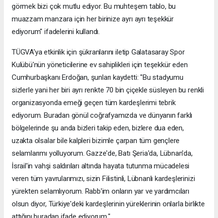
görmek bizi çok mutlu ediyor. Bu muhteşem tablo, bu
muazzam manzara için her birinize ayrı ayrı teşekkür
ediyorum" ifadelerini kullandı.
TÜGVA'ya etkinlik için şükranlarını iletip Galatasaray Spor
Kulübü'nün yöneticilerine ev sahiplikleri için teşekkür eden
Cumhurbaşkanı Erdoğan, şunları kaydetti: "Bu stadyumu
sizlerle yani her biri ayrı renkte 70 bin çiçekle süsleyen bu renkli
organizasyonda emeği geçen tüm kardeşlerimi tebrik
ediyorum. Buradan gönül coğrafyamızda ve dünyanın farklı
bölgelerinde şu anda bizleri takip eden, bizlere dua eden,
uzakta olsalar bile kalpleri bizimle çarpan tüm gençlere
selamlarımı yolluyorum. Gazze'de, Batı Şeria'da, Lübnan'da,
İsrail'in vahşi saldırıları altında hayata tutunma mücadelesi
veren tüm yavrularımızı, sizin Filistinli, Lübnanlı kardeşlerinizi
yürekten selamlıyorum. Rabb'im onların yar ve yardımcıları
olsun diyor, Türkiye'deki kardeşlerinin yüreklerinin onlarla birlikte
attığını buradan ifade ediyorum."