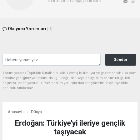
muratsonliman@gmail.com
Okuyucu Yorumları
(0)
Gönder
Yorum yazarak Topluluk Kuralları’nı kabul etmiş bulunuyor ve gazetesondakika.com
sitesine yaptığınız yorumunuzla ilgili doğrudan veya dolaylı tüm sorumluluğu tek
başınıza üstleniyorsunuz. Yazılan tüm yorumlardan site yönetimi hiçbir şekilde
sorumlu tutulamaz.
Anasayfa
Dünya
Erdoğan: Türkiye'yi ileriye gençlik
taşıyacak