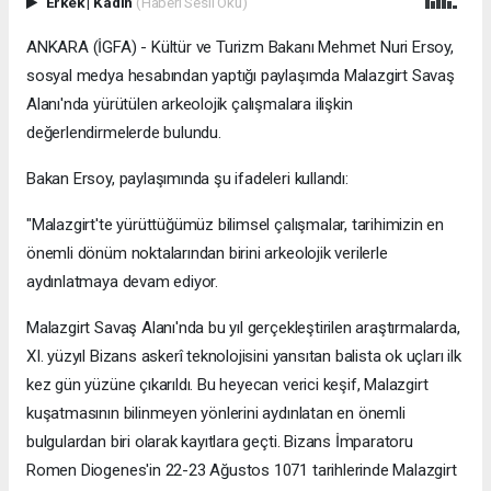
Erkek
|
Kadın
(Haberi Sesli Oku)
ANKARA (İGFA) - Kültür ve Turizm Bakanı Mehmet Nuri Ersoy,
sosyal medya hesabından yaptığı paylaşımda Malazgirt Savaş
Alanı'nda yürütülen arkeolojik çalışmalara ilişkin
değerlendirmelerde bulundu.
Bakan Ersoy, paylaşımında şu ifadeleri kullandı:
"Malazgirt'te yürüttüğümüz bilimsel çalışmalar, tarihimizin en
önemli dönüm noktalarından birini arkeolojik verilerle
aydınlatmaya devam ediyor.
Malazgirt Savaş Alanı'nda bu yıl gerçekleştirilen araştırmalarda,
XI. yüzyıl Bizans askerî teknolojisini yansıtan balista ok uçları ilk
kez gün yüzüne çıkarıldı. Bu heyecan verici keşif, Malazgirt
kuşatmasının bilinmeyen yönlerini aydınlatan en önemli
bulgulardan biri olarak kayıtlara geçti. Bizans İmparatoru
Romen Diogenes'in 22-23 Ağustos 1071 tarihlerinde Malazgirt