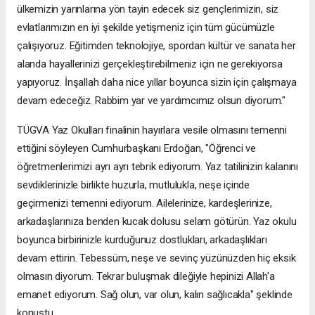
ülkemizin yarınlarına yön tayin edecek siz gençlerimizin, siz
evlatlarımızın en iyi şekilde yetişmeniz için tüm gücümüzle
çalışıyoruz. Eğitimden teknolojiye, spordan kültür ve sanata her
alanda hayallerinizi gerçekleştirebilmeniz için ne gerekiyorsa
yapıyoruz. İnşallah daha nice yıllar boyunca sizin için çalışmaya
devam edeceğiz. Rabbim yar ve yardımcımız olsun diyorum."
TÜGVA Yaz Okulları finalinin hayırlara vesile olmasını temenni
ettiğini söyleyen Cumhurbaşkanı Erdoğan, "Öğrenci ve
öğretmenlerimizi ayrı ayrı tebrik ediyorum. Yaz tatilinizin kalanını
sevdiklerinizle birlikte huzurla, mutlulukla, neşe içinde
geçirmenizi temenni ediyorum. Ailelerinize, kardeşlerinize,
arkadaşlarınıza benden kucak dolusu selam götürün. Yaz okulu
boyunca birbirinizle kurduğunuz dostlukları, arkadaşlıkları
devam ettirin. Tebessüm, neşe ve sevinç yüzünüzden hiç eksik
olmasın diyorum. Tekrar buluşmak dileğiyle hepinizi Allah'a
emanet ediyorum. Sağ olun, var olun, kalın sağlıcakla" şeklinde
konuştu.