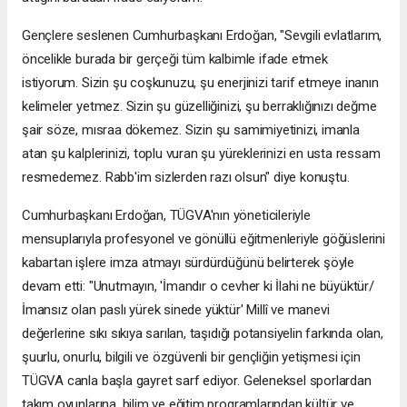
Gençlere seslenen Cumhurbaşkanı Erdoğan, "Sevgili evlatlarım,
öncelikle burada bir gerçeği tüm kalbimle ifade etmek
istiyorum. Sizin şu coşkunuzu, şu enerjinizi tarif etmeye inanın
kelimeler yetmez. Sizin şu güzelliğinizi, şu berraklığınızı değme
şair söze, mısraa dökemez. Sizin şu samimiyetinizi, imanla
atan şu kalplerinizi, toplu vuran şu yüreklerinizi en usta ressam
resmedemez. Rabb'im sizlerden razı olsun" diye konuştu.
Cumhurbaşkanı Erdoğan, TÜGVA'nın yöneticileriyle
mensuplarıyla profesyonel ve gönüllü eğitmenleriyle göğüslerini
kabartan işlere imza atmayı sürdürdüğünü belirterek şöyle
devam etti: "Unutmayın, 'İmandır o cevher ki İlahi ne büyüktür/
İmansız olan paslı yürek sinede yüktür' Millî ve manevi
değerlerine sıkı sıkıya sarılan, taşıdığı potansiyelin farkında olan,
şuurlu, onurlu, bilgili ve özgüvenli bir gençliğin yetişmesi için
TÜGVA canla başla gayret sarf ediyor. Geleneksel sporlardan
takım oyunlarına, bilim ve eğitim programlarından kültür ve