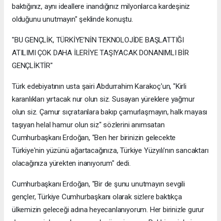
baktığınız, aynı ideallere inandığınız milyonlarca kardeşiniz
olduğunu unutmayın" şeklinde konuştu.
"BU GENÇLİK, TÜRKİYE’NİN TEKNOLOJİDE BAŞLATTIĞI
ATILIMI ÇOK DAHA İLERİYE TAŞIYACAK DONANIMLI BİR
GENÇLİKTİR"
Türk edebiyatının usta şairi Abdurrahim Karakoç'un, "Kirli
karanlıkları yırtacak nur olun siz. Susayan yüreklere yağmur
olun siz. Çamur sıçratanlara bakıp çamurlaşmayın, halk mayası
taşıyan helal hamur olun siz" sözlerini anımsatan
Cumhurbaşkanı Erdoğan, "Ben her birinizin gelecekte
Türkiye'nin yüzünü ağartacağınıza, Türkiye Yüzyılı'nın sancaktarı
olacağınıza yürekten inanıyorum" dedi.
Cumhurbaşkanı Erdoğan, "Bir de şunu unutmayın sevgili
gençler, Türkiye Cumhurbaşkanı olarak sizlere baktıkça
ülkemizin geleceği adına heyecanlanıyorum. Her birinizle gurur