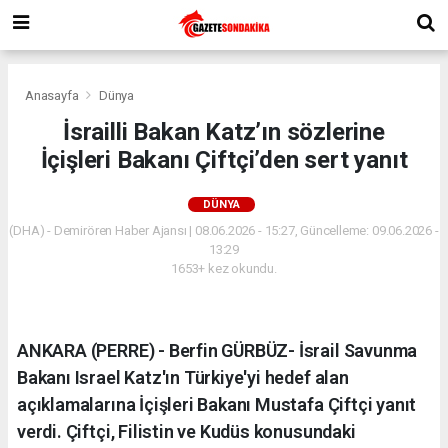
Anasayfa
Dünya
İsrailli Bakan Katz’ın sözlerine
İçişleri Bakanı Çiftçi’den sert yanıt
DÜNYA
(DHA) - Demirören Haber Ajansı | 08.06.2026 - 15:27, Güncelleme: 09.06.2026 -
13:29
1653+ kez okundu.
ANKARA (PERRE) - Berfin GÜRBÜZ- İsrail Savunma
Bakanı Israel Katz'ın Türkiye'yi hedef alan
açıklamalarına İçişleri Bakanı Mustafa Çiftçi yanıt
verdi. Çiftçi, Filistin ve Kudüs konusundaki