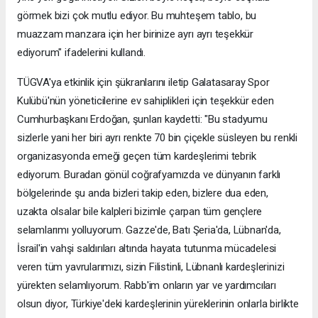
görmek bizi çok mutlu ediyor. Bu muhteşem tablo, bu
muazzam manzara için her birinize ayrı ayrı teşekkür
ediyorum" ifadelerini kullandı.
TÜGVA'ya etkinlik için şükranlarını iletip Galatasaray Spor
Kulübü'nün yöneticilerine ev sahiplikleri için teşekkür eden
Cumhurbaşkanı Erdoğan, şunları kaydetti: "Bu stadyumu
sizlerle yani her biri ayrı renkte 70 bin çiçekle süsleyen bu renkli
organizasyonda emeği geçen tüm kardeşlerimi tebrik
ediyorum. Buradan gönül coğrafyamızda ve dünyanın farklı
bölgelerinde şu anda bizleri takip eden, bizlere dua eden,
uzakta olsalar bile kalpleri bizimle çarpan tüm gençlere
selamlarımı yolluyorum. Gazze'de, Batı Şeria'da, Lübnan'da,
İsrail'in vahşi saldırıları altında hayata tutunma mücadelesi
veren tüm yavrularımızı, sizin Filistinli, Lübnanlı kardeşlerinizi
yürekten selamlıyorum. Rabb'im onların yar ve yardımcıları
olsun diyor, Türkiye'deki kardeşlerinin yüreklerinin onlarla birlikte