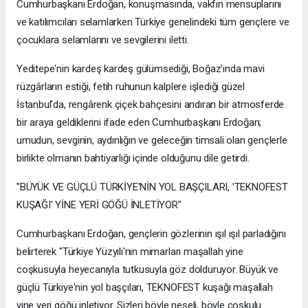
Cumhurbaşkanı Erdoğan, konuşmasında, vakfın mensuplarını
ve katılımcıları selamlarken Türkiye genelindeki tüm gençlere ve
çocuklara selamlarını ve sevgilerini iletti.
Yeditepe'nin kardeş kardeş gülümsediği, Boğaz'ında mavi
rüzgârların estiği, fetih ruhunun kalplere işlediği güzel
İstanbul'da, rengârenk çiçek bahçesini andıran bir atmosferde
bir araya geldiklerini ifade eden Cumhurbaşkanı Erdoğan;
umudun, sevginin, aydınlığın ve geleceğin timsali olan gençlerle
birlikte olmanın bahtiyarlığı içinde olduğunu dile getirdi.
"BÜYÜK VE GÜÇLÜ TÜRKİYE'NİN YOL BAŞÇILARI, 'TEKNOFEST
KUŞAĞI' YİNE YERİ GÖĞÜ İNLETİYOR"
Cumhurbaşkanı Erdoğan, gençlerin gözlerinin ışıl ışıl parladığını
belirterek "Türkiye Yüzyılı'nın mimarları maşallah yine
coşkusuyla heyecanıyla tutkusuyla göz dolduruyor. Büyük ve
güçlü Türkiye'nin yol başçıları, TEKNOFEST kuşağı maşallah
yine yeri göğü inletiyor. Sizleri böyle neşeli, böyle coşkulu