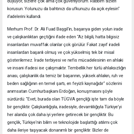
duyuyor, sizlere çok ama çok güveniyorum. Rabbim sizleri
korusun. Yolunuzu da bahtınızı da ufkunuzu da açık eylesin"
ifadelerini kullandı.
Merhum Prof. Dr. Ali Fuad Başgil'in, başarıya giden yolun irade
ve çalışkanlıktan geçtiğini ifade eden "Az bilgili, hatta bilgisiz
insanlardan muvaffak olanlar çok görülür. Fakat zayıf iradeli
insanlardan başarılı olmuş ve çok yükselmiş tek bir misal
gösterilemez. İrade terbiyesi ve nefis mücadelesinin en ahlaki
ve insani ifadesi ise çalışmaktır. Tembellik her türlü ahlaksızlığın
anası, çalışkanlık da temiz bir başarının, yüksek ahlakın, ruh ve
beden sağlığının en temel şartı, en feyizli kaynağıdır" sözlerini
anımsatan Cumhurbaşkanı Erdoğan, konuşmasını şöyle
sürdürdü: "Evet, burada olan TÜGVA gençliği işte tam da böyle
bir gençliktir. Çalışkanlığıyla, iradesiyle, devamlılığıyla Türkiye'yi
her alanda çok daha iyi yerlere getirecek bir gençliktir. Bu
gençlik, Türkiye'nin bilim ve teknolojide başlattığı atılımı çok
daha ileriye taşıyacak donanımlı bir gençliktir. Bizler de