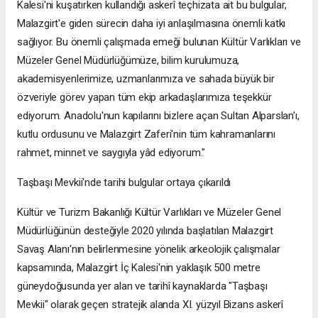
Kalesi'ni kuşatırken kullandığı askerî teçhizata ait bu bulgular,
Malazgirt'e giden sürecin daha iyi anlaşılmasına önemli katkı
sağlıyor. Bu önemli çalışmada emeği bulunan Kültür Varlıkları ve
Müzeler Genel Müdürlüğümüze, bilim kurulumuza,
akademisyenlerimize, uzmanlarımıza ve sahada büyük bir
özveriyle görev yapan tüm ekip arkadaşlarımıza teşekkür
ediyorum. Anadolu'nun kapılarını bizlere açan Sultan Alparslan'ı,
kutlu ordusunu ve Malazgirt Zaferi'nin tüm kahramanlarını
rahmet, minnet ve saygıyla yâd ediyorum."
Taşbaşı Mevkii'nde tarihi bulgular ortaya çıkarıldı
Kültür ve Turizm Bakanlığı Kültür Varlıkları ve Müzeler Genel
Müdürlüğünün desteğiyle 2020 yılında başlatılan Malazgirt
Savaş Alanı'nın belirlenmesine yönelik arkeolojik çalışmalar
kapsamında, Malazgirt İç Kalesi'nin yaklaşık 500 metre
güneydoğusunda yer alan ve tarihî kaynaklarda "Taşbaşı
Mevkii" olarak geçen stratejik alanda XI. yüzyıl Bizans askerî