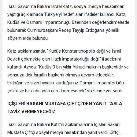
İsrail Savunma Bakanı Israel Katz, sosyal medya hesabından
yaptığı açıklamada Türkiye'yi hedef alan ifadeler kullandı. Katz,
Kudüs ve Osmanlı İmparatorluğu üzerinden değerlendirmelerde
bulunarak Cumhurbaşkanı Recep Tayyip Erdoğan'a yönelik
söylemlerde bulundu.
Katz açıklamasında, "Kudüs Konstantinopolis değil ve İsrail
Devleti çökmekte olan Haçlı İmparatorluğu değil" ifadelerini
kullandı. Ayrıca, "Kudüs 3 bin yıldır Yahudi halkının başkentidir ve
sonsuza dek İsrail'in başkenti olmaya devam edecektir.
Erdoğan ve sizin hayalini kurduğunuz Osmanlı İmparatorluğu
çöktü ve bir daha asla geri dönmeyecek" sözlerine yer verdi.
İÇİŞLERİ BAKANI MUSTAFA ÇİFTÇİ'DEN YANIT: "ASLA
TAVİZ VERMEYECEĞİZ"
İsrail Savunma Bakanı Katz'ın açıklamalarına İçişleri Bakanı
Mustafa Çiftçi sosyal medya hesabından yanıt verdi. Çiftçi,