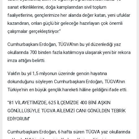
sanat etkinliklerine, doğa kamplarından sivil toplum
faaliyetlerine, gençlerimize her alanda değer katan, yeni ufuklar
kazandıran, onları güçlü bir geleceğe hazırlayan çok önemli
çalışmalar gerçekleştiriyor.”
Cumhurbaşkanı Erdoğan, TÜGVA'nın bu yıl düzenlediği yaz
okullarında 700 binden fazla katılımcıya ulaşarak yeni bir rekora
imza attığını belirtti.
Vakfın bu yıl 1,5 milyonun üzerinde gencin hayatına
dokunduğunu söyleyen Cumhurbaşkanı Erdoğan, TÜGVA'nın
Türkiye'nin en büyük gençlik hareketi hâline geldiğini ifade etti.
"81 VİLAYETİMİZDE, 625 İLÇEMİZDE 400 BİNİ AŞKIN
GÖNÜLLÜSÜYLE TÜGVA AİLEMİZİ CANI GÖNÜLDEN TEBRİK
EDİYORUM"
Cumhurbaşkanı Erdoğan, 6 hafta süren TÜGVA yaz okullarında