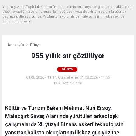
Yorum yazarak Topluluk Kuralları’nı kabul etmiş bulunuyor ve gazetesondakika.com
sitesine yaptığınız yorumunuzla ilgili doğrudan veya dolaylı tüm sorumluluğu tek
başınıza üstleniyorsunuz. Yazılan tüm yorumlardan site yönetimi hiçbir şekilde
sorumlu tutulamaz.
Anasayfa
Dünya
955 yıllık sır çözülüyor
DÜNYA
01.08.2026 - 11:11, Güncelleme: 01.08.2026 - 11:56
1376 kez okundu.
Kültür ve Turizm Bakanı Mehmet Nuri Ersoy,
Malazgirt Savaş Alanı'nda yürütülen arkeolojik
çalışmalarda XI. yüzyıl Bizans askerî teknolojisini
yansıtan balista ok uçlarının ilk kez gün yüzüne