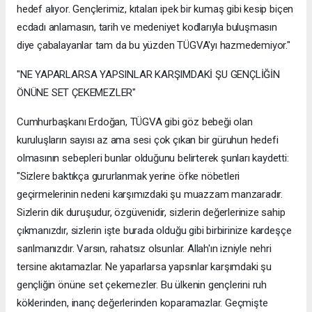
hedef alıyor. Gençlerimiz, kıtaları ipek bir kumaş gibi kesip biçen
ecdadı anlamasın, tarih ve medeniyet kodlarıyla buluşmasın
diye çabalayanlar tam da bu yüzden TÜGVA'yı hazmedemiyor."
"NE YAPARLARSA YAPSINLAR KARŞIMDAKİ ŞU GENÇLİĞİN
ÖNÜNE SET ÇEKEMEZLER"
Cumhurbaşkanı Erdoğan, TÜGVA gibi göz bebeği olan
kuruluşların sayısı az ama sesi çok çıkan bir güruhun hedefi
olmasının sebepleri bunlar olduğunu belirterek şunları kaydetti:
"Sizlere baktıkça gururlanmak yerine öfke nöbetleri
geçirmelerinin nedeni karşımızdaki şu muazzam manzaradır.
Sizlerin dik duruşudur, özgüvenidir, sizlerin değerlerinize sahip
çıkmanızdır, sizlerin işte burada olduğu gibi birbirinize kardeşçe
sarılmanızdır. Varsın, rahatsız olsunlar. Allah'ın izniyle nehri
tersine akıtamazlar. Ne yaparlarsa yapsınlar karşımdaki şu
gençliğin önüne set çekemezler. Bu ülkenin gençlerini ruh
köklerinden, inanç değerlerinden koparamazlar. Geçmişte