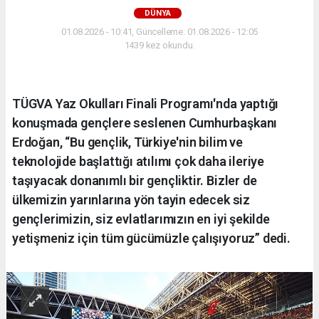
DÜNYA
01.08.2026 - 10:41, Güncelleme: 01.08.2026 - 12:05
1439 kez okundu.
TÜGVA Yaz Okulları Finali Programı'nda yaptığı
konuşmada gençlere seslenen Cumhurbaşkanı
Erdoğan, “Bu gençlik, Türkiye'nin bilim ve
teknolojide başlattığı atılımı çok daha ileriye
taşıyacak donanımlı bir gençliktir. Bizler de
ülkemizin yarınlarına yön tayin edecek siz
gençlerimizin, siz evlatlarımızın en iyi şekilde
yetişmeniz için tüm gücümüzle çalışıyoruz” dedi.