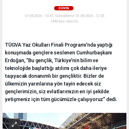
DÜNYA
01.08.2026 - 10:41, Güncelleme: 01.08.2026 - 12:05
1440 kez okundu.
TÜGVA Yaz Okulları Finali Programı'nda yaptığı
konuşmada gençlere seslenen Cumhurbaşkanı
Erdoğan, “Bu gençlik, Türkiye'nin bilim ve
teknolojide başlattığı atılımı çok daha ileriye
taşıyacak donanımlı bir gençliktir. Bizler de
ülkemizin yarınlarına yön tayin edecek siz
gençlerimizin, siz evlatlarımızın en iyi şekilde
yetişmeniz için tüm gücümüzle çalışıyoruz” dedi.