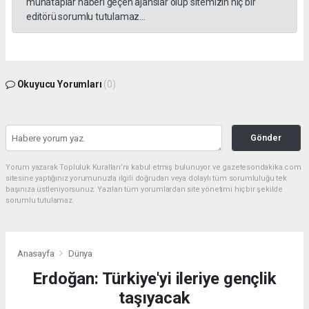
muhataplar haberi geçen ajanslar olup sitemizin hiç bir
editörü sorumlu tutulamaz...
Okuyucu Yorumları
(0)
Gönder
Yorum yazarak Topluluk Kuralları’nı kabul etmiş bulunuyor ve gazetesondakika.com
sitesine yaptığınız yorumunuzla ilgili doğrudan veya dolaylı tüm sorumluluğu tek
başınıza üstleniyorsunuz. Yazılan tüm yorumlardan site yönetimi hiçbir şekilde
sorumlu tutulamaz.
Anasayfa
Dünya
Erdoğan: Türkiye'yi ileriye gençlik
taşıyacak