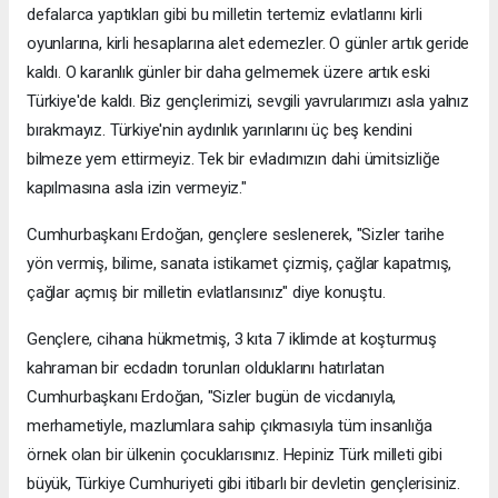
defalarca yaptıkları gibi bu milletin tertemiz evlatlarını kirli
oyunlarına, kirli hesaplarına alet edemezler. O günler artık geride
kaldı. O karanlık günler bir daha gelmemek üzere artık eski
Türkiye'de kaldı. Biz gençlerimizi, sevgili yavrularımızı asla yalnız
bırakmayız. Türkiye'nin aydınlık yarınlarını üç beş kendini
bilmeze yem ettirmeyiz. Tek bir evladımızın dahi ümitsizliğe
kapılmasına asla izin vermeyiz."
Cumhurbaşkanı Erdoğan, gençlere seslenerek, "Sizler tarihe
yön vermiş, bilime, sanata istikamet çizmiş, çağlar kapatmış,
çağlar açmış bir milletin evlatlarısınız" diye konuştu.
Gençlere, cihana hükmetmiş, 3 kıta 7 iklimde at koşturmuş
kahraman bir ecdadın torunları olduklarını hatırlatan
Cumhurbaşkanı Erdoğan, "Sizler bugün de vicdanıyla,
merhametiyle, mazlumlara sahip çıkmasıyla tüm insanlığa
örnek olan bir ülkenin çocuklarısınız. Hepiniz Türk milleti gibi
büyük, Türkiye Cumhuriyeti gibi itibarlı bir devletin gençlerisiniz.