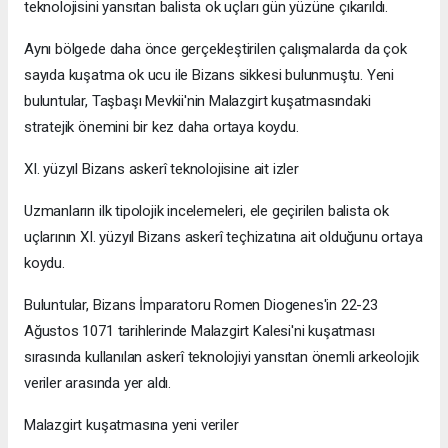
teknolojisini yansıtan balista ok uçları gün yüzüne çıkarıldı.
Aynı bölgede daha önce gerçekleştirilen çalışmalarda da çok
sayıda kuşatma ok ucu ile Bizans sikkesi bulunmuştu. Yeni
buluntular, Taşbaşı Mevkii'nin Malazgirt kuşatmasındaki
stratejik önemini bir kez daha ortaya koydu.
XI. yüzyıl Bizans askerî teknolojisine ait izler
Uzmanların ilk tipolojik incelemeleri, ele geçirilen balista ok
uçlarının XI. yüzyıl Bizans askerî teçhizatına ait olduğunu ortaya
koydu.
Buluntular, Bizans İmparatoru Romen Diogenes'in 22-23
Ağustos 1071 tarihlerinde Malazgirt Kalesi'ni kuşatması
sırasında kullanılan askerî teknolojiyi yansıtan önemli arkeolojik
veriler arasında yer aldı.
Malazgirt kuşatmasına yeni veriler