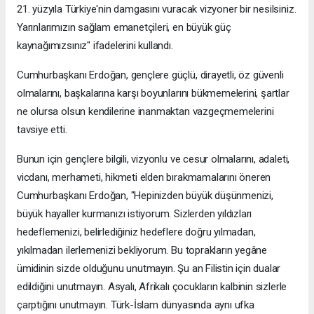
21. yüzyıla Türkiye'nin damgasını vuracak vizyoner bir nesilsiniz.
Yarınlarımızın sağlam emanetçileri, en büyük güç
kaynağımızsınız" ifadelerini kullandı.
Cumhurbaşkanı Erdoğan, gençlere güçlü, dirayetli, öz güvenli
olmalarını, başkalarına karşı boyunlarını bükmemelerini, şartlar
ne olursa olsun kendilerine inanmaktan vazgeçmemelerini
tavsiye etti.
Bunun için gençlere bilgili, vizyonlu ve cesur olmalarını, adaleti,
vicdanı, merhameti, hikmeti elden bırakmamalarını öneren
Cumhurbaşkanı Erdoğan, "Hepinizden büyük düşünmenizi,
büyük hayaller kurmanızı istiyorum. Sizlerden yıldızları
hedeflemenizi, belirlediğiniz hedeflere doğru yılmadan,
yıkılmadan ilerlemenizi bekliyorum. Bu toprakların yegâne
ümidinin sizde olduğunu unutmayın. Şu an Filistin için dualar
edildiğini unutmayın. Asyalı, Afrikalı çocukların kalbinin sizlerle
çarptığını unutmayın. Türk-İslam dünyasında aynı ufka