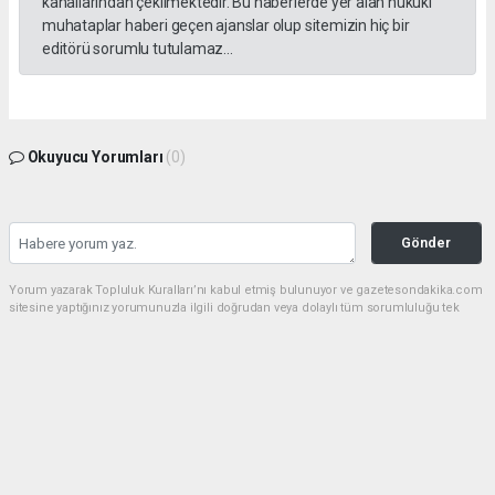
kanallarından çekilmektedir. Bu haberlerde yer alan hukuki
muhataplar haberi geçen ajanslar olup sitemizin hiç bir
editörü sorumlu tutulamaz...
Okuyucu Yorumları
(0)
Gönder
Yorum yazarak Topluluk Kuralları’nı kabul etmiş bulunuyor ve gazetesondakika.com
sitesine yaptığınız yorumunuzla ilgili doğrudan veya dolaylı tüm sorumluluğu tek
başınıza üstleniyorsunuz. Yazılan tüm yorumlardan site yönetimi hiçbir şekilde
sorumlu tutulamaz.
Anasayfa
Dünya
Akın Gürlek: Örgüt silahları