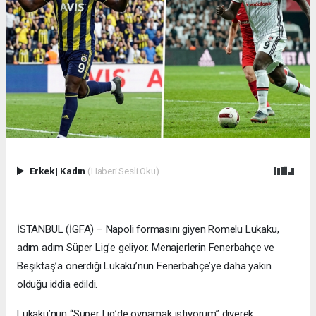
Erkek
|
Kadın
(Haberi Sesli Oku)
İSTANBUL (İGFA) – Napoli formasını giyen Romelu Lukaku,
adım adım Süper Lig’e geliyor. Menajerlerin Fenerbahçe ve
Beşiktaş’a önerdiği Lukaku’nun Fenerbahçe’ye daha yakın
olduğu iddia edildi.
Lukaku’nun “Süper Lig’de oynamak istiyorum” diyerek