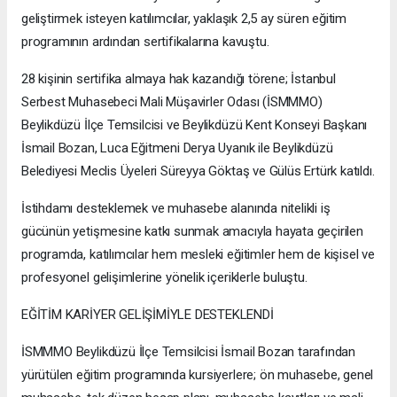
geliştirmek isteyen katılımcılar, yaklaşık 2,5 ay süren eğitim
programının ardından sertifikalarına kavuştu.
28 kişinin sertifika almaya hak kazandığı törene; İstanbul
Serbest Muhasebeci Mali Müşavirler Odası (İSMMMO)
Beylikdüzü İlçe Temsilcisi ve Beylikdüzü Kent Konseyi Başkanı
İsmail Bozan, Luca Eğitmeni Derya Uyanık ile Beylikdüzü
Belediyesi Meclis Üyeleri Süreyya Göktaş ve Gülüs Ertürk katıldı.
İstihdamı desteklemek ve muhasebe alanında nitelikli iş
gücünün yetişmesine katkı sunmak amacıyla hayata geçirilen
programda, katılımcılar hem mesleki eğitimler hem de kişisel ve
profesyonel gelişimlerine yönelik içeriklerle buluştu.
EĞİTİM KARİYER GELİŞİMİYLE DESTEKLENDİ
İSMMMO Beylikdüzü İlçe Temsilcisi İsmail Bozan tarafından
yürütülen eğitim programında kursiyerlere; ön muhasebe, genel