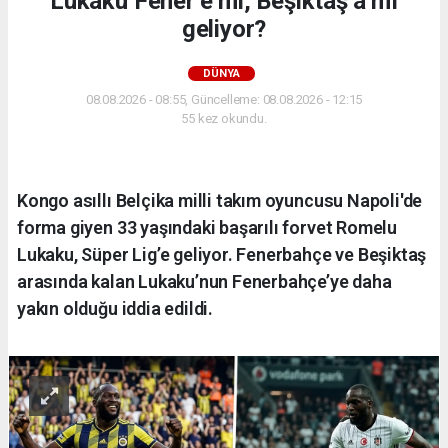
Lukaku Fener’e mi, Beşiktaş’a mı
geliyor?
DÜNYA
08.08.2026 - 08:55, Güncelleme: 08.08.2026 - 12:15
55 kez okundu.
Kongo asıllı Belçika milli takım oyuncusu Napoli'de
forma giyen 33 yaşındaki başarılı forvet Romelu
Lukaku, Süper Lig’e geliyor. Fenerbahçe ve Beşiktaş
arasında kalan Lukaku’nun Fenerbahçe’ye daha
yakın olduğu iddia edildi.