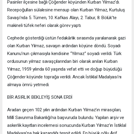
Pasinler ilçesine bağlı Çöğender köyünden Kurban Yılmaz’dı.
Recepoğulları sülalesine mensup olan Kurban Yılmaz, Kurtuluş
Savaşı’nda 5. Tümen, 10. Kafkas Alayı, 2. Tabur, 8. Bölük’te
makineli tüfek neferi olarak görev yaptı.
Cephede gösterdiği üstün fedakârlık sırasında yaralanarak gazi
olan Kurban Yılmaz, savaşın ardından köyüne döndü. Soyadı
Kanunu’nun çıkmasıyla kendisine “Yılmaz” soyadı verildi. Türk
ordusunun yılmaz savaşçılarından biri olarak anılan Kurban
Yılmaz, 1959 yılında 60 yaşında vefat etti ve doğup büyüdüğü
Çöğender köyünde toprağa verildi. Ancak İstiklal Madalyası’nı
almaya ömrü yetmedi.
BİR ASIRLIK BEKLEYİŞ SONA ERDİ
Aradan geçen 102 yılın ardından Kurban Yılmaz’ın mirasçıları,
Millî Savunma Bakanlığı’na başvuruda bulundu. Yapılan arşiv ve
askerlik kayıtları incelemesi sonucunda Kurban Yılmaz’ın İstiklal
Madalyası’na hak kazandığı tespit edildi. En büyük oğlu Arif