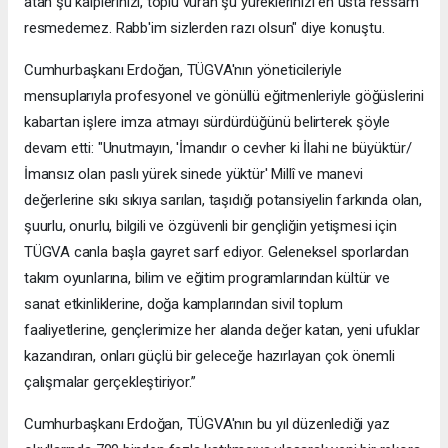
atan şu kalplerinizi, toplu vuran şu yüreklerinizi en usta ressam
resmedemez. Rabb'im sizlerden razı olsun" diye konuştu.
Cumhurbaşkanı Erdoğan, TÜGVA'nın yöneticileriyle
mensuplarıyla profesyonel ve gönüllü eğitmenleriyle göğüslerini
kabartan işlere imza atmayı sürdürdüğünü belirterek şöyle
devam etti: "Unutmayın, 'İmandır o cevher ki İlahi ne büyüktür/
İmansız olan paslı yürek sinede yüktür' Millî ve manevi
değerlerine sıkı sıkıya sarılan, taşıdığı potansiyelin farkında olan,
şuurlu, onurlu, bilgili ve özgüvenli bir gençliğin yetişmesi için
TÜGVA canla başla gayret sarf ediyor. Geleneksel sporlardan
takım oyunlarına, bilim ve eğitim programlarından kültür ve
sanat etkinliklerine, doğa kamplarından sivil toplum
faaliyetlerine, gençlerimize her alanda değer katan, yeni ufuklar
kazandıran, onları güçlü bir geleceğe hazırlayan çok önemli
çalışmalar gerçekleştiriyor.”
Cumhurbaşkanı Erdoğan, TÜGVA'nın bu yıl düzenlediği yaz