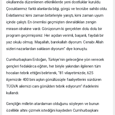
okullarında düzenlenen etkinliklerde yeni dostluklar kuruldu.
Çocuklarımız farklı alanlarda bilgi, görgü ve tecrübe sahibi oldu.
Evlatlarımız kimi zaman birbirleriyle yarıştı, kimi zaman uyum
içinde çalıştı. En önemlisi geçmişten devraldıkları zengin
mirasın idrakine vardı. Görüyorum ki gerçekten dolu dolu bir
program geçirmişsiniz. Her açıdan verimli, başarılı, faydalı bir
yaz okulu olmuş. Maşallah, barekallah diyorum. Cenabı Allah
sizleri nazarlardan saklasın diyorum" diye konuştu.
Cumhurbaşkanı Erdoğan, Türkiye'nin geleceğine yön verecek
gençleri fedakârca eğiten, her biriyle yakından ilgilenen tüm
hocaları tebrik ettiğini belirterek, "81 vilayetimizde, 625
ilçemizde 400 bini aşkın gönüllüsüyle faaliyetlerini sürdüren
TÜGVA ailemizi canı gönülden tebrik ediyorum" ifadelerini
kullandı.
Gençliğin milletin atardamarı olduğunu söyleyen ve bunun
özellikle altını çizmek istediğini kaydeden Cumhurbaşkanı