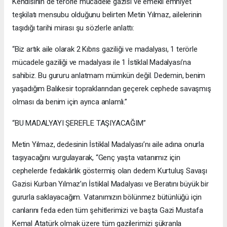
Kendisinin de terörle mücadele gazisi ve emekli emniyet
teşkilatı mensubu olduğunu belirten Metin Yılmaz, ailelerinin
taşıdığı tarihi mirası şu sözlerle anlattı:
“Biz artık aile olarak 2 Kıbrıs gaziliği ve madalyası, 1 terörle
mücadele gaziliği ve madalyası ile 1 İstiklal Madalyası’na
sahibiz. Bu gururu anlatmam mümkün değil. Dedemin, benim
yaşadığım Balıkesir topraklarından geçerek cephede savaşmış
olması da benim için ayrıca anlamlı.”
“BU MADALYAYI ŞEREFLE TAŞIYACAĞIM”
Metin Yılmaz, dedesinin İstiklal Madalyası’nı aile adına onurla
taşıyacağını vurgulayarak, “Genç yaşta vatanımız için
cephelerde fedakârlık göstermiş olan dedem Kurtuluş Savaşı
Gazisi Kurban Yılmaz’ın İstiklal Madalyası ve Beratını büyük bir
gururla saklayacağım. Vatanımızın bölünmez bütünlüğü için
canlarını feda eden tüm şehitlerimizi ve başta Gazi Mustafa
Kemal Atatürk olmak üzere tüm gazilerimizi şükranla