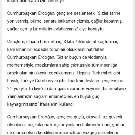
kapılmasına asla izin vermeyiz."
Cumhurbaşkanı Erdoğan, gençlere seslenerek, "Sizler tarihe
yön vermiş, bilime, sanata istikamet çizmiş, çağlar kapatmış,
çağlar açmış bir milletin evlatlarısınız" diye konuştu.
Gençlere, cihana hükmetmiş, 3 kıta 7 iklimde at koşturmuş
kahraman bir ecdadın torunları olduklarını hatırlatan
Cumhurbaşkanı Erdoğan, "Sizler bugün de vicdanıyla,
merhametiyle, mazlumlara sahip çıkmasıyla tüm insanlığa
örnek olan bir ülkenin çocuklarısınız. Hepiniz Türk milleti gibi
büyük, Türkiye Cumhuriyeti gibi itibarlı bir devletin gençlerisiniz.
21. yüzyıla Türkiye'nin damgasını vuracak vizyoner bir nesilsiniz.
Yarınlarımızın sağlam emanetçileri, en büyük güç
kaynağımızsınız" ifadelerini kullandı.
Cumhurbaşkanı Erdoğan, gençlere güçlü, dirayetli, öz güvenli
olmalarını, başkalarına karşı boyunlarını bükmemelerini, şartlar
ne olursa olsun kendilerine inanmaktan vazgeçmemelerini