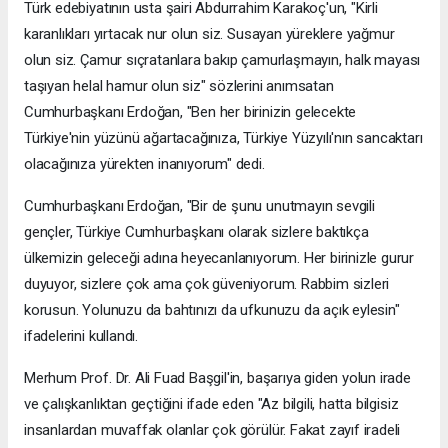
Türk edebiyatının usta şairi Abdurrahim Karakoç'un, "Kirli
karanlıkları yırtacak nur olun siz. Susayan yüreklere yağmur
olun siz. Çamur sıçratanlara bakıp çamurlaşmayın, halk mayası
taşıyan helal hamur olun siz" sözlerini anımsatan
Cumhurbaşkanı Erdoğan, "Ben her birinizin gelecekte
Türkiye'nin yüzünü ağartacağınıza, Türkiye Yüzyılı'nın sancaktarı
olacağınıza yürekten inanıyorum" dedi.
Cumhurbaşkanı Erdoğan, "Bir de şunu unutmayın sevgili
gençler, Türkiye Cumhurbaşkanı olarak sizlere baktıkça
ülkemizin geleceği adına heyecanlanıyorum. Her birinizle gurur
duyuyor, sizlere çok ama çok güveniyorum. Rabbim sizleri
korusun. Yolunuzu da bahtınızı da ufkunuzu da açık eylesin"
ifadelerini kullandı.
Merhum Prof. Dr. Ali Fuad Başgil'in, başarıya giden yolun irade
ve çalışkanlıktan geçtiğini ifade eden "Az bilgili, hatta bilgisiz
insanlardan muvaffak olanlar çok görülür. Fakat zayıf iradeli