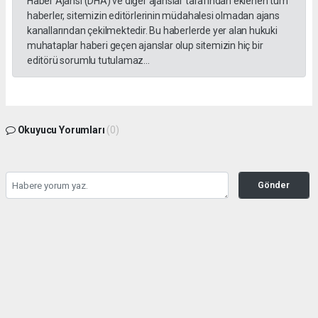
Haber Ajansı (DHA) ve diğer ajanslar tarafından eklenen tüm
haberler, sitemizin editörlerinin müdahalesi olmadan ajans
kanallarından çekilmektedir. Bu haberlerde yer alan hukuki
muhataplar haberi geçen ajanslar olup sitemizin hiç bir
editörü sorumlu tutulamaz...
Okuyucu Yorumları
(0)
Gönder
Yorum yazarak Topluluk Kuralları’nı kabul etmiş bulunuyor ve gazetesondakika.com
sitesine yaptığınız yorumunuzla ilgili doğrudan veya dolaylı tüm sorumluluğu tek
başınıza üstleniyorsunuz. Yazılan tüm yorumlardan site yönetimi hiçbir şekilde
sorumlu tutulamaz.