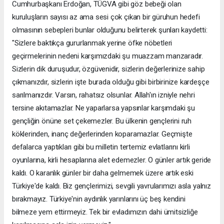
Cumhurbaşkanı Erdoğan, TÜGVA gibi göz bebeği olan
kuruluşların sayısı az ama sesi çok çıkan bir güruhun hedefi
olmasının sebepleri bunlar olduğunu belirterek şunları kaydetti:
"Sizlere baktıkça gururlanmak yerine öfke nöbetleri
geçirmelerinin nedeni karşımızdaki şu muazzam manzaradır.
Sizlerin dik duruşudur, özgüvenidir, sizlerin değerlerinize sahip
çıkmanızdır, sizlerin işte burada olduğu gibi birbirinize kardeşçe
sarılmanızdır. Varsın, rahatsız olsunlar. Allah'ın izniyle nehri
tersine akıtamazlar. Ne yaparlarsa yapsınlar karşımdaki şu
gençliğin önüne set çekemezler. Bu ülkenin gençlerini ruh
köklerinden, inanç değerlerinden koparamazlar. Geçmişte
defalarca yaptıkları gibi bu milletin tertemiz evlatlarını kirli
oyunlarına, kirli hesaplarına alet edemezler. O günler artık geride
kaldı. O karanlık günler bir daha gelmemek üzere artık eski
Türkiye'de kaldı. Biz gençlerimizi, sevgili yavrularımızı asla yalnız
bırakmayız. Türkiye'nin aydınlık yarınlarını üç beş kendini
bilmeze yem ettirmeyiz. Tek bir evladımızın dahi ümitsizliğe