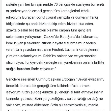
sizlerle yani her biri ayrı renkte 70 bin çiçekle süsleyen bu renkli
organizasyonda emeği geçen tüm kardeşlerimi tebrik
ediyorum. Buradan gönül coğrafyamızda ve dünyanın farklı
bölgelerinde şu anda bizleri takip eden, bizlere dua eden,
uzakta olsalar bile kalpleri bizimle çarpan tüm gençlere
selamlarımı yolluyorum. Gazze'de, Batı Şeria'da, Lübnan'da,
İsrail'in vahşi saldırıları altında hayata tutunma mücadelesi
veren tüm yavrularımızı, sizin Filistinli, Lübnanlı kardeşlerinizi
yürekten selamlıyorum. Rabb'im onların yar ve yardımcıları
olsun diyor, Türkiye'deki kardeşlerinin yüreklerinin onlarla birlikte
attığını buradan ifade ediyorum."
Gençlere seslenen Cumhurbaşkanı Erdoğan, "Sevgili evlatlarım,
öncelikle burada bir gerçeği tüm kalbimle ifade etmek
istiyorum. Sizin şu coşkunuzu, şu enerjinizi tarif etmeye inanın
kelimeler yetmez. Sizin şu güzelliğinizi, şu berraklığınızı değme
şair söze, mısraa dökemez. Sizin şu samimiyetinizi, imanla