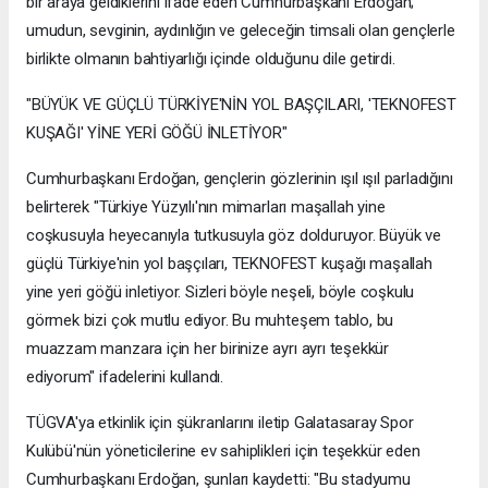
bir araya geldiklerini ifade eden Cumhurbaşkanı Erdoğan;
umudun, sevginin, aydınlığın ve geleceğin timsali olan gençlerle
birlikte olmanın bahtiyarlığı içinde olduğunu dile getirdi.
"BÜYÜK VE GÜÇLÜ TÜRKİYE'NİN YOL BAŞÇILARI, 'TEKNOFEST
KUŞAĞI' YİNE YERİ GÖĞÜ İNLETİYOR"
Cumhurbaşkanı Erdoğan, gençlerin gözlerinin ışıl ışıl parladığını
belirterek "Türkiye Yüzyılı'nın mimarları maşallah yine
coşkusuyla heyecanıyla tutkusuyla göz dolduruyor. Büyük ve
güçlü Türkiye'nin yol başçıları, TEKNOFEST kuşağı maşallah
yine yeri göğü inletiyor. Sizleri böyle neşeli, böyle coşkulu
görmek bizi çok mutlu ediyor. Bu muhteşem tablo, bu
muazzam manzara için her birinize ayrı ayrı teşekkür
ediyorum" ifadelerini kullandı.
TÜGVA'ya etkinlik için şükranlarını iletip Galatasaray Spor
Kulübü'nün yöneticilerine ev sahiplikleri için teşekkür eden
Cumhurbaşkanı Erdoğan, şunları kaydetti: "Bu stadyumu