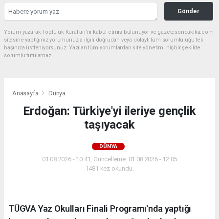
Gönder
Yorum yazarak Topluluk Kuralları’nı kabul etmiş bulunuyor ve gazetesondakika.com
sitesine yaptığınız yorumunuzla ilgili doğrudan veya dolaylı tüm sorumluluğu tek
başınıza üstleniyorsunuz. Yazılan tüm yorumlardan site yönetimi hiçbir şekilde
sorumlu tutulamaz.
Anasayfa
Dünya
Erdoğan: Türkiye'yi ileriye gençlik
taşıyacak
DÜNYA
01.08.2026 - 10:41, Güncelleme: 01.08.2026 - 12:05
1481 kez okundu.
TÜGVA Yaz Okulları Finali Programı'nda yaptığı