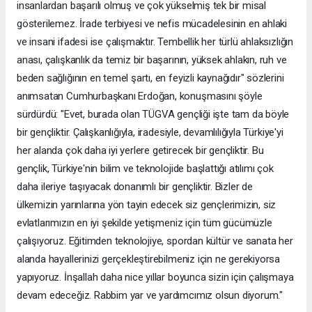
insanlardan başarılı olmuş ve çok yükselmiş tek bir misal
gösterilemez. İrade terbiyesi ve nefis mücadelesinin en ahlaki
ve insani ifadesi ise çalışmaktır. Tembellik her türlü ahlaksızlığın
anası, çalışkanlık da temiz bir başarının, yüksek ahlakın, ruh ve
beden sağlığının en temel şartı, en feyizli kaynağıdır" sözlerini
anımsatan Cumhurbaşkanı Erdoğan, konuşmasını şöyle
sürdürdü: "Evet, burada olan TÜGVA gençliği işte tam da böyle
bir gençliktir. Çalışkanlığıyla, iradesiyle, devamlılığıyla Türkiye'yi
her alanda çok daha iyi yerlere getirecek bir gençliktir. Bu
gençlik, Türkiye'nin bilim ve teknolojide başlattığı atılımı çok
daha ileriye taşıyacak donanımlı bir gençliktir. Bizler de
ülkemizin yarınlarına yön tayin edecek siz gençlerimizin, siz
evlatlarımızın en iyi şekilde yetişmeniz için tüm gücümüzle
çalışıyoruz. Eğitimden teknolojiye, spordan kültür ve sanata her
alanda hayallerinizi gerçekleştirebilmeniz için ne gerekiyorsa
yapıyoruz. İnşallah daha nice yıllar boyunca sizin için çalışmaya
devam edeceğiz. Rabbim yar ve yardımcımız olsun diyorum."