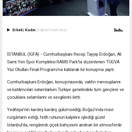
Erkek
|
Kadın
(Haberi Sesli Oku)
İSTANBUL (İGFA) - Cumhurbaşkanı Recep Tayyip Erdoğan, Ali
Sami Yen Spor Kompleksi RAMS Park'ta düzenlenen TÜGVA
Yaz Okulları Finali Programı'na katılarak bir konuşma yaptı.
Cumhurbaşkanı Erdoğan, konuşmasında, vakfın mensuplarını
ve katılımcıları selamlarken Türkiye genelindeki tüm gençlere ve
çocuklara selamlarını ve sevgilerini iletti.
Yeditepe'nin kardeş kardeş gülümsediği, Boğaz'ında mavi
rüzgârların estiği, fetih ruhunun kalplere işlediği güzel
İstanbul'da, rengârenk çiçek bahçesini andıran bir atmosferde