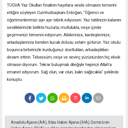
TÜGVA Yaz Okulları finalinin hayırlara vesile olmasını temenni
ettiğini söyleyen Cumhurbaşkanı Erdoğan, "Öğrenci ve
öğretmenlerimizi ayrı ayrı tebrik ediyorum. Yaz tatilinizin kalanını
sevdiklerinizle birlikte huzurla, mutlulukla, neşe içinde
geçirmenizi temenni ediyorum. Ailelerinize, kardeşlerinize,
arkadaşlarınıza benden kucak dolusu selam götürün. Yaz okulu
boyunca birbirinizle kurduğunuz dostlukları, arkadaşlıkları
devam ettirin. Tebessüm, neşe ve sevinç yüzünüzden hiç eksik
olmasın diyorum. Tekrar buluşmak dileğiyle hepinizi Allah'a
emanet ediyorum. Sağ olun, var olun, kalın sağlıcakla" şeklinde
konuştu.
Anadolu Ajansı (AA), İhlas Haber Ajansı (İHA), Demirören