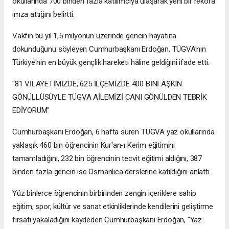
okullarında 700 binden fazla katılımcıya ulaşarak yeni bir rekora
imza attığını belirtti.
Vakfın bu yıl 1,5 milyonun üzerinde gencin hayatına
dokunduğunu söyleyen Cumhurbaşkanı Erdoğan, TÜGVA'nın
Türkiye'nin en büyük gençlik hareketi hâline geldiğini ifade etti.
"81 VİLAYETİMİZDE, 625 İLÇEMİZDE 400 BİNİ AŞKIN
GÖNÜLLÜSÜYLE TÜGVA AİLEMİZİ CANI GÖNÜLDEN TEBRİK
EDİYORUM"
Cumhurbaşkanı Erdoğan, 6 hafta süren TÜGVA yaz okullarında
yaklaşık 460 bin öğrencinin Kur'an-ı Kerim eğitimini
tamamladığını, 232 bin öğrencinin tecvit eğitimi aldığını, 387
binden fazla gencin ise Osmanlıca derslerine katıldığını anlattı.
Yüz binlerce öğrencinin birbirinden zengin içeriklere sahip
eğitim, spor, kültür ve sanat etkinliklerinde kendilerini geliştirme
fırsatı yakaladığını kaydeden Cumhurbaşkanı Erdoğan, "Yaz