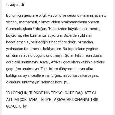
tavsiye etti.
Bunun için gençlere bilgili, vizyonlu ve cesur olmalarını, adaleti,
vicdanı, merhameti, hikmeti elden bırakmamalarını öneren
Cumhurbaşkanı Erdoğan, "Hepinizden büyük düşünmenizi,
büyük hayaller kurmanızı istiyorum. Sizlerden yıldızları
hedeflemenizi, belirlediğiniz hedeflere doğru yılmadan,
yıkılmadan ilerlemenizi bekliyorum. Bu toprakların yegâne
ümidinin sizde olduğunu unutmayın. Şu an Filistin için dualar
edildiğini unutmayın. Asyalı, Afrikalı çocukların kalbinin sizlerle
çarptığını unutmayın. Türk-İslam dünyasında aynı ufka
baktığınız, aynı ideallere inandığınız milyonlarca kardeşiniz
olduğunu unutmayın" şeklinde konuştu.
"BU GENÇLİK, TÜRKİYE’NİN TEKNOLOJİDE BAŞLATTIĞI
ATILIMI ÇOK DAHA İLERİYE TAŞIYACAK DONANIMLI BİR
GENÇLİKTİR"