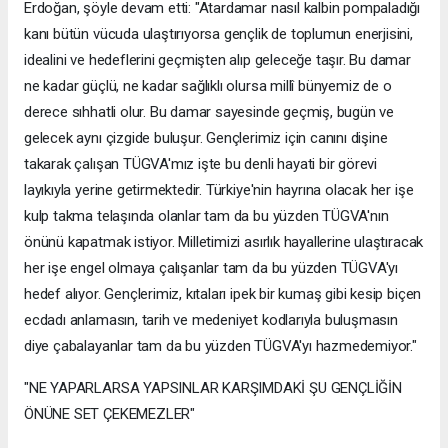
Erdoğan, şöyle devam etti: "Atardamar nasıl kalbin pompaladığı
kanı bütün vücuda ulaştırıyorsa gençlik de toplumun enerjisini,
idealini ve hedeflerini geçmişten alıp geleceğe taşır. Bu damar
ne kadar güçlü, ne kadar sağlıklı olursa millî bünyemiz de o
derece sıhhatli olur. Bu damar sayesinde geçmiş, bugün ve
gelecek aynı çizgide buluşur. Gençlerimiz için canını dişine
takarak çalışan TÜGVA'mız işte bu denli hayati bir görevi
layıkıyla yerine getirmektedir. Türkiye'nin hayrına olacak her işe
kulp takma telaşında olanlar tam da bu yüzden TÜGVA'nın
önünü kapatmak istiyor. Milletimizi asırlık hayallerine ulaştıracak
her işe engel olmaya çalışanlar tam da bu yüzden TÜGVA'yı
hedef alıyor. Gençlerimiz, kıtaları ipek bir kumaş gibi kesip biçen
ecdadı anlamasın, tarih ve medeniyet kodlarıyla buluşmasın
diye çabalayanlar tam da bu yüzden TÜGVA'yı hazmedemiyor."
"NE YAPARLARSA YAPSINLAR KARŞIMDAKİ ŞU GENÇLİĞİN
ÖNÜNE SET ÇEKEMEZLER"