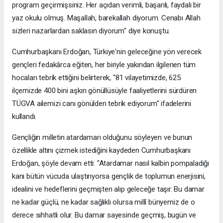
program geçirmişsiniz. Her açıdan verimli, başarılı, faydalı bir
yaz okulu olmuş. Maşallah, barekallah diyorum. Cenabı Allah
sizleri nazarlardan saklasın diyorum" diye konuştu.
Cumhurbaşkanı Erdoğan, Türkiye'nin geleceğine yön verecek
gençleri fedakârca eğiten, her biriyle yakından ilgilenen tüm
hocaları tebrik ettiğini belirterek, "81 vilayetimizde, 625
ilçemizde 400 bini aşkın gönüllüsüyle faaliyetlerini sürdüren
TÜGVA ailemizi canı gönülden tebrik ediyorum" ifadelerini
kullandı.
Gençliğin milletin atardamarı olduğunu söyleyen ve bunun
özellikle altını çizmek istediğini kaydeden Cumhurbaşkanı
Erdoğan, şöyle devam etti: "Atardamar nasıl kalbin pompaladığı
kanı bütün vücuda ulaştırıyorsa gençlik de toplumun enerjisini,
idealini ve hedeflerini geçmişten alıp geleceğe taşır. Bu damar
ne kadar güçlü, ne kadar sağlıklı olursa millî bünyemiz de o
derece sıhhatli olur. Bu damar sayesinde geçmiş, bugün ve