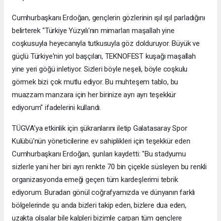
Cumhurbaşkanı Erdoğan, gençlerin gözlerinin ışıl ışıl parladığını
belirterek "Türkiye Yüzyılı'nın mimarları maşallah yine
coşkusuyla heyecanıyla tutkusuyla göz dolduruyor. Büyük ve
güçlü Türkiye'nin yol başçıları, TEKNOFEST kuşağı maşallah
yine yeri göğü inletiyor. Sizleri böyle neşeli, böyle coşkulu
görmek bizi çok mutlu ediyor. Bu muhteşem tablo, bu
muazzam manzara için her birinize ayrı ayrı teşekkür
ediyorum" ifadelerini kullandı.
TÜGVA'ya etkinlik için şükranlarını iletip Galatasaray Spor
Kulübü'nün yöneticilerine ev sahiplikleri için teşekkür eden
Cumhurbaşkanı Erdoğan, şunları kaydetti: "Bu stadyumu
sizlerle yani her biri ayrı renkte 70 bin çiçekle süsleyen bu renkli
organizasyonda emeği geçen tüm kardeşlerimi tebrik
ediyorum. Buradan gönül coğrafyamızda ve dünyanın farklı
bölgelerinde şu anda bizleri takip eden, bizlere dua eden,
uzakta olsalar bile kalpleri bizimle çarpan tüm gençlere