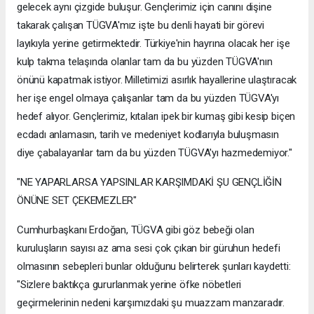
gelecek aynı çizgide buluşur. Gençlerimiz için canını dişine
takarak çalışan TÜGVA'mız işte bu denli hayati bir görevi
layıkıyla yerine getirmektedir. Türkiye'nin hayrına olacak her işe
kulp takma telaşında olanlar tam da bu yüzden TÜGVA'nın
önünü kapatmak istiyor. Milletimizi asırlık hayallerine ulaştıracak
her işe engel olmaya çalışanlar tam da bu yüzden TÜGVA'yı
hedef alıyor. Gençlerimiz, kıtaları ipek bir kumaş gibi kesip biçen
ecdadı anlamasın, tarih ve medeniyet kodlarıyla buluşmasın
diye çabalayanlar tam da bu yüzden TÜGVA'yı hazmedemiyor."
"NE YAPARLARSA YAPSINLAR KARŞIMDAKİ ŞU GENÇLİĞİN
ÖNÜNE SET ÇEKEMEZLER"
Cumhurbaşkanı Erdoğan, TÜGVA gibi göz bebeği olan
kuruluşların sayısı az ama sesi çok çıkan bir güruhun hedefi
olmasının sebepleri bunlar olduğunu belirterek şunları kaydetti:
"Sizlere baktıkça gururlanmak yerine öfke nöbetleri
geçirmelerinin nedeni karşımızdaki şu muazzam manzaradır.