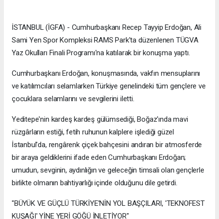
İSTANBUL (İGFA) - Cumhurbaşkanı Recep Tayyip Erdoğan, Ali
Sami Yen Spor Kompleksi RAMS Park'ta düzenlenen TÜGVA
Yaz Okulları Finali Programı'na katılarak bir konuşma yaptı.
Cumhurbaşkanı Erdoğan, konuşmasında, vakfın mensuplarını
ve katılımcıları selamlarken Türkiye genelindeki tüm gençlere ve
çocuklara selamlarını ve sevgilerini iletti.
Yeditepe'nin kardeş kardeş gülümsediği, Boğaz'ında mavi
rüzgârların estiği, fetih ruhunun kalplere işlediği güzel
İstanbul'da, rengârenk çiçek bahçesini andıran bir atmosferde
bir araya geldiklerini ifade eden Cumhurbaşkanı Erdoğan;
umudun, sevginin, aydınlığın ve geleceğin timsali olan gençlerle
birlikte olmanın bahtiyarlığı içinde olduğunu dile getirdi.
"BÜYÜK VE GÜÇLÜ TÜRKİYE'NİN YOL BAŞÇILARI, 'TEKNOFEST
KUŞAĞI' YİNE YERİ GÖĞÜ İNLETİYOR"