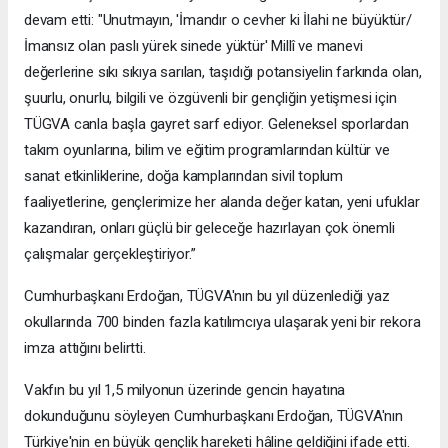
devam etti: "Unutmayın, 'İmandır o cevher ki İlahi ne büyüktür/
İmansız olan paslı yürek sinede yüktür' Millî ve manevi
değerlerine sıkı sıkıya sarılan, taşıdığı potansiyelin farkında olan,
şuurlu, onurlu, bilgili ve özgüvenli bir gençliğin yetişmesi için
TÜGVA canla başla gayret sarf ediyor. Geleneksel sporlardan
takım oyunlarına, bilim ve eğitim programlarından kültür ve
sanat etkinliklerine, doğa kamplarından sivil toplum
faaliyetlerine, gençlerimize her alanda değer katan, yeni ufuklar
kazandıran, onları güçlü bir geleceğe hazırlayan çok önemli
çalışmalar gerçekleştiriyor.”
Cumhurbaşkanı Erdoğan, TÜGVA'nın bu yıl düzenlediği yaz
okullarında 700 binden fazla katılımcıya ulaşarak yeni bir rekora
imza attığını belirtti.
Vakfın bu yıl 1,5 milyonun üzerinde gencin hayatına
dokunduğunu söyleyen Cumhurbaşkanı Erdoğan, TÜGVA'nın
Türkiye'nin en büyük gençlik hareketi hâline geldiğini ifade etti.