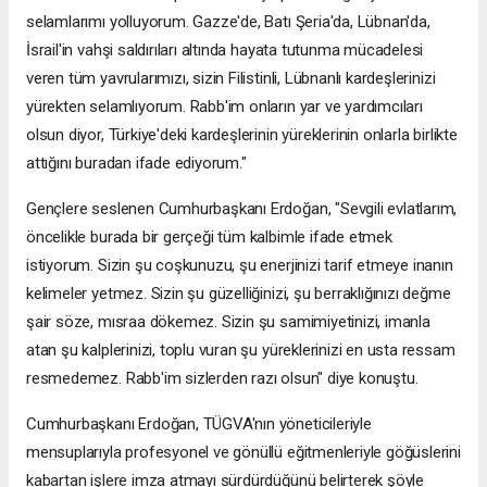
selamlarımı yolluyorum. Gazze'de, Batı Şeria'da, Lübnan'da,
İsrail'in vahşi saldırıları altında hayata tutunma mücadelesi
veren tüm yavrularımızı, sizin Filistinli, Lübnanlı kardeşlerinizi
yürekten selamlıyorum. Rabb'im onların yar ve yardımcıları
olsun diyor, Türkiye'deki kardeşlerinin yüreklerinin onlarla birlikte
attığını buradan ifade ediyorum."
Gençlere seslenen Cumhurbaşkanı Erdoğan, "Sevgili evlatlarım,
öncelikle burada bir gerçeği tüm kalbimle ifade etmek
istiyorum. Sizin şu coşkunuzu, şu enerjinizi tarif etmeye inanın
kelimeler yetmez. Sizin şu güzelliğinizi, şu berraklığınızı değme
şair söze, mısraa dökemez. Sizin şu samimiyetinizi, imanla
atan şu kalplerinizi, toplu vuran şu yüreklerinizi en usta ressam
resmedemez. Rabb'im sizlerden razı olsun" diye konuştu.
Cumhurbaşkanı Erdoğan, TÜGVA'nın yöneticileriyle
mensuplarıyla profesyonel ve gönüllü eğitmenleriyle göğüslerini
kabartan işlere imza atmayı sürdürdüğünü belirterek şöyle