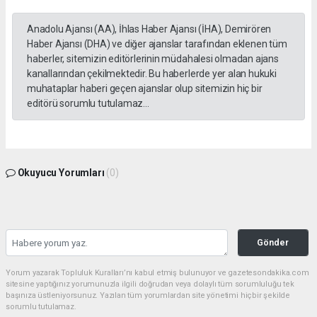
Anadolu Ajansı (AA), İhlas Haber Ajansı (İHA), Demirören
Haber Ajansı (DHA) ve diğer ajanslar tarafından eklenen tüm
haberler, sitemizin editörlerinin müdahalesi olmadan ajans
kanallarından çekilmektedir. Bu haberlerde yer alan hukuki
muhataplar haberi geçen ajanslar olup sitemizin hiç bir
editörü sorumlu tutulamaz...
Okuyucu Yorumları
(0)
Gönder
Yorum yazarak Topluluk Kuralları’nı kabul etmiş bulunuyor ve gazetesondakika.com
sitesine yaptığınız yorumunuzla ilgili doğrudan veya dolaylı tüm sorumluluğu tek
başınıza üstleniyorsunuz. Yazılan tüm yorumlardan site yönetimi hiçbir şekilde
sorumlu tutulamaz.