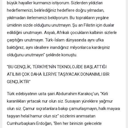
büyük hayaller kurmanızı istiyorum. Sizlerden yıldızları
hedeflemenizi, belirlediğiniz hedeflere doğru yılmadan,
yıkılmadan ilerlemenizi bekliyorum. Bu toprakların yegâne
ümidinin sizde olduğunu unutmayın. Şu an Filistin için dualar
edildiğini unutmayın. Asyalı, Afrikalı çocukların kalbinin sizlerle
çarptığını unutmayın. Türk-İslam dünyasında aynı ufka
baktığınız, aynı ideallere inandığınız milyonlarca kardeşiniz
olduğunu unutmayın" şeklinde konuştu.
"BU GENÇLİK, TÜRKİYE’NİN TEKNOLOJİDE BAŞLATTIĞI
ATILIMI ÇOK DAHA İLERİYE TAŞIYACAK DONANIMLI BİR
GENÇLİKTİR"
Türk edebiyatının usta şairi Abdurrahim Karakoç'un, "Kirli
karanlıkları yırtacak nur olun siz. Susayan yüreklere yağmur
olun siz. Çamur sıçratanlara bakıp çamurlaşmayın, halk mayası
taşıyan helal hamur olun siz" sözlerini anımsatan
Cumhurbaşkanı Erdoğan, "Ben her birinizin gelecekte