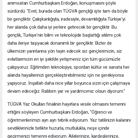
anımsatan Cumhurbaşkanı Erdoğan, konuşmasını şöyle
sürdürdü: "Evet, burada olan TÜGVA gençliği işte tam da böyle
bir gençliktir. Çalışkanlığıyla, iradesiyle, devamlılığıyla Türkiye'yi
her alanda çok daha iyi yerlere getirecek bir gençliktir. Bu
gençlik, Türkiye'nin bilim ve teknolojide başlattığı atılımı çok
daha ileriye taşıyacak donanımlı bir gençliktir. Bizler de
ülkemizin yarınlarına yön tayin edecek siz gençlerimizin, siz
evlatlarımızın en iyi şekilde yetişmeniz için tüm gücümüzle
çalışıyoruz. Eğitimden teknolojiye, spordan kültür ve sanata her
alanda hayallerinizi gerçekleştirebilmeniz için ne gerekiyorsa
yapıyoruz. İnşallah daha nice yıllar boyunca sizin için çalışmaya
devam edeceğiz. Rabbim yar ve yardımcımız olsun diyorum."
TÜGVA Yaz Okulları finalinin hayırlara vesile olmasını temenni
ettiğini söyleyen Cumhurbaşkanı Erdoğan, "Öğrenci ve
öğretmenlerimizi ayrı ayrı tebrik ediyorum. Yaz tatilinizin kalanını
sevdiklerinizle birlikte huzurla, mutlulukla, neşe içinde
geçirmenizi temenni ediyorum. Ailelerinize, kardeşlerinize,