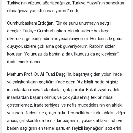
Türkiye'nin yüzünü ağartacağınıza, Türkiye Yüzyılı'nın sancaktarı
olacağınıza yürekten inanıyorum" dedi.
Cumhurbaşkanı Erdoğan, "Bir de şunu unutmayın sevgili
gençler, Türkiye Cumhurbaşkanı olarak sizlere baktıkça
ülkemizin geleceği adına heyecanlanıyorum. Her birinizle gurur
duyuyor, sizlere çok ama çok güveniyorum. Rabbim sizleri
korusun. Yolunuzu da bahtınızı da ufkunuzu da açık eylesin"
ifadelerini kullandı.
Merhum Prof. Dr. Ali Fuad Başgil'in, başarıya giden yolun irade
ve çalışkanlıktan geçtiğini ifade eden "Az bilgili, hatta bilgisiz
insanlardan muvaffak olanlar çok görülür. Fakat zayıf iradeli
insanlardan başarılı olmuş ve çok yükselmiş tek bir misal
gösterilemez. İrade terbiyesi ve nefis mücadelesinin en ahlaki
ve insani ifadesi ise çalışmaktır. Tembellik her türlü ahlaksızlığın
anası, çalışkanlık da temiz bir başarının, yüksek ahlakın, ruh ve
beden sağlığının en temel şartı, en feyizli kaynağıdır" sözlerini