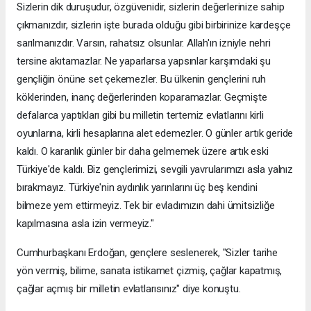
Sizlerin dik duruşudur, özgüvenidir, sizlerin değerlerinize sahip
çıkmanızdır, sizlerin işte burada olduğu gibi birbirinize kardeşçe
sarılmanızdır. Varsın, rahatsız olsunlar. Allah'ın izniyle nehri
tersine akıtamazlar. Ne yaparlarsa yapsınlar karşımdaki şu
gençliğin önüne set çekemezler. Bu ülkenin gençlerini ruh
köklerinden, inanç değerlerinden koparamazlar. Geçmişte
defalarca yaptıkları gibi bu milletin tertemiz evlatlarını kirli
oyunlarına, kirli hesaplarına alet edemezler. O günler artık geride
kaldı. O karanlık günler bir daha gelmemek üzere artık eski
Türkiye'de kaldı. Biz gençlerimizi, sevgili yavrularımızı asla yalnız
bırakmayız. Türkiye'nin aydınlık yarınlarını üç beş kendini
bilmeze yem ettirmeyiz. Tek bir evladımızın dahi ümitsizliğe
kapılmasına asla izin vermeyiz."
Cumhurbaşkanı Erdoğan, gençlere seslenerek, "Sizler tarihe
yön vermiş, bilime, sanata istikamet çizmiş, çağlar kapatmış,
çağlar açmış bir milletin evlatlarısınız" diye konuştu.