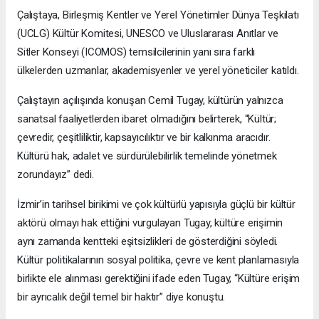
Çalıştaya, Birleşmiş Kentler ve Yerel Yönetimler Dünya Teşkilatı
(UCLG) Kültür Komitesi, UNESCO ve Uluslararası Anıtlar ve
Sitler Konseyi (ICOMOS) temsilcilerinin yanı sıra farklı
ülkelerden uzmanlar, akademisyenler ve yerel yöneticiler katıldı.
Çalıştayın açılışında konuşan Cemil Tugay, kültürün yalnızca
sanatsal faaliyetlerden ibaret olmadığını belirterek, “Kültür;
çevredir, çeşitliliktir, kapsayıcılıktır ve bir kalkınma aracıdır.
Kültürü hak, adalet ve sürdürülebilirlik temelinde yönetmek
zorundayız” dedi.
İzmir’in tarihsel birikimi ve çok kültürlü yapısıyla güçlü bir kültür
aktörü olmayı hak ettiğini vurgulayan Tugay, kültüre erişimin
aynı zamanda kentteki eşitsizlikleri de gösterdiğini söyledi.
Kültür politikalarının sosyal politika, çevre ve kent planlamasıyla
birlikte ele alınması gerektiğini ifade eden Tugay, “Kültüre erişim
bir ayrıcalık değil temel bir haktır” diye konuştu.