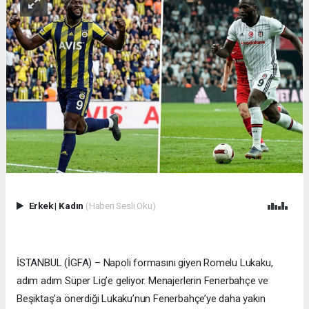
Erkek
|
Kadın
(Haberi Sesli Oku)
İSTANBUL (İGFA) – Napoli formasını giyen Romelu Lukaku,
adım adım Süper Lig’e geliyor. Menajerlerin Fenerbahçe ve
Beşiktaş’a önerdiği Lukaku’nun Fenerbahçe’ye daha yakın