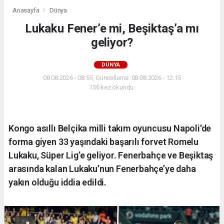
Anasayfa
Dünya
Lukaku Fener’e mi, Beşiktaş’a mı
geliyor?
DÜNYA
08.08.2026 - 08:55, Güncelleme: 08.08.2026 - 12:15
156 kez okundu.
Kongo asıllı Belçika milli takım oyuncusu Napoli'de
forma giyen 33 yaşındaki başarılı forvet Romelu
Lukaku, Süper Lig’e geliyor. Fenerbahçe ve Beşiktaş
arasında kalan Lukaku’nun Fenerbahçe’ye daha
yakın olduğu iddia edildi.