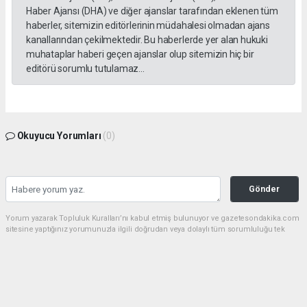
Haber Ajansı (DHA) ve diğer ajanslar tarafından eklenen tüm
haberler, sitemizin editörlerinin müdahalesi olmadan ajans
kanallarından çekilmektedir. Bu haberlerde yer alan hukuki
muhataplar haberi geçen ajanslar olup sitemizin hiç bir
editörü sorumlu tutulamaz...
Okuyucu Yorumları
(0)
Gönder
Yorum yazarak Topluluk Kuralları’nı kabul etmiş bulunuyor ve gazetesondakika.com
sitesine yaptığınız yorumunuzla ilgili doğrudan veya dolaylı tüm sorumluluğu tek
başınıza üstleniyorsunuz. Yazılan tüm yorumlardan site yönetimi hiçbir şekilde
sorumlu tutulamaz.
Anasayfa
Dünya