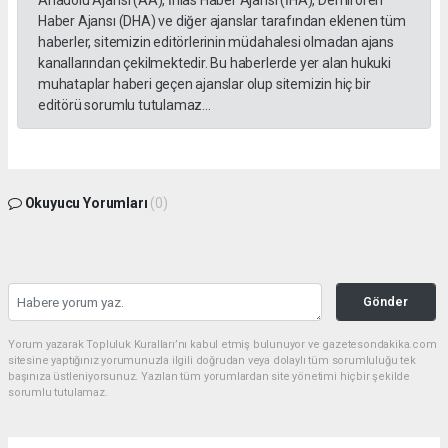
Haber Ajansı (DHA) ve diğer ajanslar tarafından eklenen tüm
haberler, sitemizin editörlerinin müdahalesi olmadan ajans
kanallarından çekilmektedir. Bu haberlerde yer alan hukuki
muhataplar haberi geçen ajanslar olup sitemizin hiç bir
editörü sorumlu tutulamaz...
Okuyucu Yorumları
(0)
Gönder
Yorum yazarak Topluluk Kuralları’nı kabul etmiş bulunuyor ve gazetesondakika.com
sitesine yaptığınız yorumunuzla ilgili doğrudan veya dolaylı tüm sorumluluğu tek
başınıza üstleniyorsunuz. Yazılan tüm yorumlardan site yönetimi hiçbir şekilde
sorumlu tutulamaz.