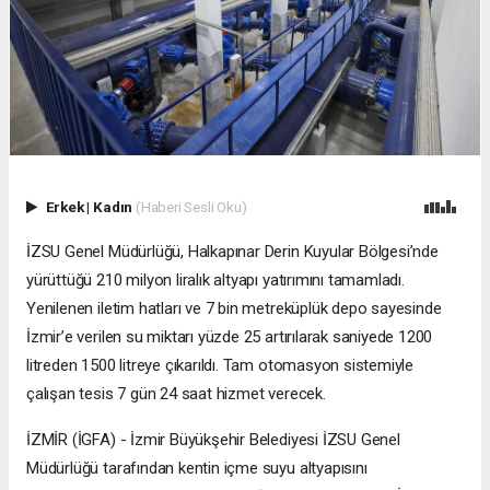
Erkek
|
Kadın
(Haberi Sesli Oku)
İZSU Genel Müdürlüğü, Halkapınar Derin Kuyular Bölgesi’nde
yürüttüğü 210 milyon liralık altyapı yatırımını tamamladı.
Yenilenen iletim hatları ve 7 bin metreküplük depo sayesinde
İzmir’e verilen su miktarı yüzde 25 artırılarak saniyede 1200
litreden 1500 litreye çıkarıldı. Tam otomasyon sistemiyle
çalışan tesis 7 gün 24 saat hizmet verecek.
İZMİR (İGFA) - İzmir Büyükşehir Belediyesi İZSU Genel
Müdürlüğü tarafından kentin içme suyu altyapısını