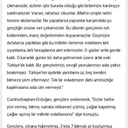
çıkmanızdır, sizlerin işte burada olduğu gibi birbirinize kardeşçe
sarılmanızdır. Varsın, rahatsız olsunlar. Allah'ın izniyle nehri
tersine akıtamazlar. Ne yaparlarsa yapsınlar karşımdaki şu
gençliğin önüne set çekemezler. Bu ülkenin gençlerini ruh
köklerinden, inanç değerlerinden koparamazlar. Geçmişte
defalarca yaptıkları gibi bu milletin tertemiz evlatlarını kirli
oyunlarına, kirli hesaplarına alet edemezler. O günler artık geride
kaldı. O karanlık günler bir daha gelmemek üzere artık eski
Türkiye'de kaldı. Biz gençlerimizi, sevgili yavrularımızı asla yalnız
bırakmayız. Türkiye'nin aydınlık yarınlarını üç beş kendini
bilmeze yem ettirmeyiz. Tek bir evladımızın dahi ümitsizliğe
kapılmasına asla izin vermeyiz."
Cumhurbaşkanı Erdoğan, gençlere seslenerek, "Sizler tarihe
yön vermiş, bilime, sanata istikamet çizmiş, çağlar kapatmış,
çağlar açmış bir milletin evlatlarısınız" diye konuştu.
Gençlere, cihana hükmetmiş, 3 kıta 7 iklimde at koşturmuş