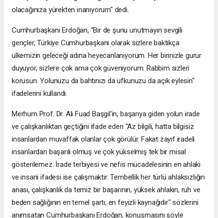
olacağınıza yürekten inanıyorum" dedi.
Cumhurbaşkanı Erdoğan, "Bir de şunu unutmayın sevgili
gençler, Türkiye Cumhurbaşkanı olarak sizlere baktıkça
ülkemizin geleceği adına heyecanlanıyorum. Her birinizle gurur
duyuyor, sizlere çok ama çok güveniyorum. Rabbim sizleri
korusun. Yolunuzu da bahtınızı da ufkunuzu da açık eylesin"
ifadelerini kullandı.
Merhum Prof. Dr. Ali Fuad Başgil'in, başarıya giden yolun irade
ve çalışkanlıktan geçtiğini ifade eden "Az bilgili, hatta bilgisiz
insanlardan muvaffak olanlar çok görülür. Fakat zayıf iradeli
insanlardan başarılı olmuş ve çok yükselmiş tek bir misal
gösterilemez. İrade terbiyesi ve nefis mücadelesinin en ahlaki
ve insani ifadesi ise çalışmaktır. Tembellik her türlü ahlaksızlığın
anası, çalışkanlık da temiz bir başarının, yüksek ahlakın, ruh ve
beden sağlığının en temel şartı, en feyizli kaynağıdır" sözlerini
anımsatan Cumhurbaşkanı Erdoğan, konuşmasını şöyle