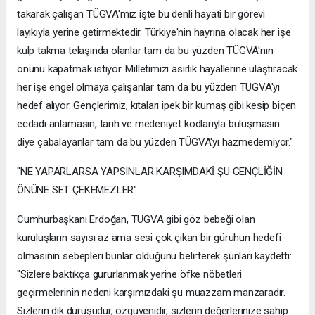
takarak çalışan TÜGVA'mız işte bu denli hayati bir görevi
layıkıyla yerine getirmektedir. Türkiye'nin hayrına olacak her işe
kulp takma telaşında olanlar tam da bu yüzden TÜGVA'nın
önünü kapatmak istiyor. Milletimizi asırlık hayallerine ulaştıracak
her işe engel olmaya çalışanlar tam da bu yüzden TÜGVA'yı
hedef alıyor. Gençlerimiz, kıtaları ipek bir kumaş gibi kesip biçen
ecdadı anlamasın, tarih ve medeniyet kodlarıyla buluşmasın
diye çabalayanlar tam da bu yüzden TÜGVA'yı hazmedemiyor."
"NE YAPARLARSA YAPSINLAR KARŞIMDAKİ ŞU GENÇLİĞİN
ÖNÜNE SET ÇEKEMEZLER"
Cumhurbaşkanı Erdoğan, TÜGVA gibi göz bebeği olan
kuruluşların sayısı az ama sesi çok çıkan bir güruhun hedefi
olmasının sebepleri bunlar olduğunu belirterek şunları kaydetti:
"Sizlere baktıkça gururlanmak yerine öfke nöbetleri
geçirmelerinin nedeni karşımızdaki şu muazzam manzaradır.
Sizlerin dik duruşudur, özgüvenidir, sizlerin değerlerinize sahip