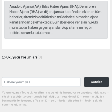
Anadolu Ajansı (AA), İhlas Haber Ajansı (İHA), Demirören
Haber Ajansı (DHA) ve diğer ajanslar tarafından eklenen tüm
haberler, sitemizin editörlerinin müdahalesi olmadan ajans
kanallarından çekilmektedir. Bu haberlerde yer alan hukuki
muhataplar haberi geçen ajanslar olup sitemizin hiç bir
editörü sorumlu tutulamaz...
Okuyucu Yorumları
(0)
Gönder
Yorum yazarak Topluluk Kuralları’nı kabul etmiş bulunuyor ve gazetesondakika.com
sitesine yaptığınız yorumunuzla ilgili doğrudan veya dolaylı tüm sorumluluğu tek
başınıza üstleniyorsunuz. Yazılan tüm yorumlardan site yönetimi hiçbir şekilde
sorumlu tutulamaz.