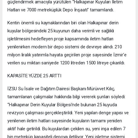
güçlendirmek amacıyla yürütülen “Halkapınar Kuyuları İletim
Hatları ve 7000 metreküplük Depo İnşaatı” tamamlandı.
Kentin önemli su kaynaklarından biri olan Halkapınar derin
kuyular bölgesindeki 25 kuyunun daha verimli ve sağlıklı
işletilmesini hedefleyen proje kapsamında iletim hatları
yenilenirken modern bir depo sistemi de devreye alındı. 210
milyon liralık yatırımla hayata geçirilen proje sayesinde İzmir’e
verilen su miktarı saniyede 1200 litreden 1500 litreye çıkarıldı.
KAPASİTE YÜZDE 25 ARTTI
İZSU Su İsale ve Dağıtım Dairesi Başkanı Mürüvvet Kılıç,
tamamlanan çalışmalar hakkında bilgi vererek şunları söyledi:
“Halkapınar Derin Kuyular Bölgesi’nde bulunan 25 kuyuda
revizyon çalışması gerçekleştirildi. Yeni yapılan denge yapısı ve
yenilenen iletim hatları sayesinde kuyuların tamamı yeniden
aktif hale getirildi. Bu kuyulardan çekilen su, yeni inşa edilen 7
bin metreküp kapasiteli depoya iletiliyor. Yeni işletme sistemi