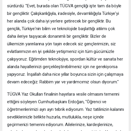
sürdürdü: "Evet, burada olan TÜGVA gençliği işte tam da böyle
bir gençliktir. Çalışkanlığıyla, iradesiyle, devamlılığıyla Türkiye'yi
her alanda çok daha iyi yerlere getirecek bir gençliktir. Bu
gençlik, Türkiye'nin bilim ve teknolojide başlattığı atılımı çok
daha ileriye taşıyacak donanımlı bir gençliktir. Bizler de
ülkemizin yarınlarına yön tayin edecek siz gençlerimizin, siz
evlatlarımızın en iyi şekilde yetişmeniz için tüm gücümüzle
çalışıyoruz. Eğitimden teknolojiye, spordan kültür ve sanata her
alanda hayallerinizi gerçekleştirebilmeniz için ne gerekiyorsa
yapıyoruz. İnşallah daha nice yıllar boyunca sizin için çalışmaya
devam edeceğiz. Rabbim yar ve yardımcımız olsun diyorum."
TÜGVA Yaz Okulları finalinin hayırlara vesile olmasını temenni
ettiğini söyleyen Cumhurbaşkanı Erdoğan, "Öğrenci ve
öğretmenlerimizi ayrı ayrı tebrik ediyorum. Yaz tatilinizin kalanını
sevdiklerinizle birlikte huzurla, mutlulukla, neşe içinde
geçirmenizi temenni ediyorum. Ailelerinize, kardeşlerinize,