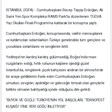
İSTANBUL (İGFA) - Cumhurbaşkanı Recep Tayyip Erdoğan, Ali
Sami Yen Spor Kompleksi RAMS Park'ta düzenlenen TÜGVA
Yaz Okulları Finali Programı'na katılarak bir konuşma yaptı.
Cumhurbaşkanı Erdoğan, konuşmasında, vakfın mensuplarını
ve katılımcıları selamlarken Türkiye genelindeki tüm gençlere ve
çocuklara selamlarını ve sevgilerini iletti.
Yeditepe'nin kardeş kardeş gülümsediği, Boğaz'ında mavi
rüzgârların estiği, fetih ruhunun kalplere işlediği güzel
İstanbul'da, rengârenk çiçek bahçesini andıran bir atmosferde
bir araya geldiklerini ifade eden Cumhurbaşkanı Erdoğan;
umudun, sevginin, aydınlığın ve geleceğin timsali olan gençlerle
birlikte olmanın bahtiyarlığı içinde olduğunu dile getirdi.
"BÜYÜK VE GÜÇLÜ TÜRKİYE'NİN YOL BAŞÇILARI, 'TEKNOFEST
KUŞAĞI' YİNE YERİ GÖĞÜ İNLETİYOR"