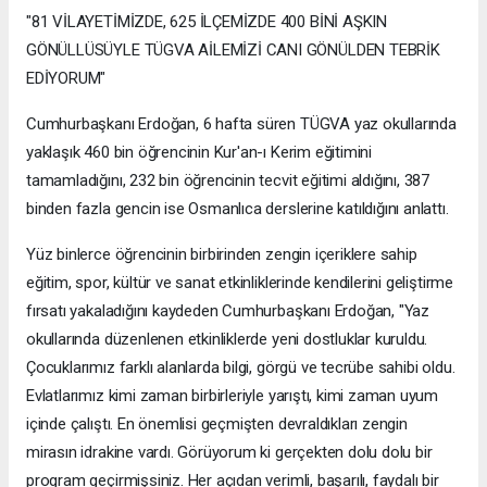
"81 VİLAYETİMİZDE, 625 İLÇEMİZDE 400 BİNİ AŞKIN
GÖNÜLLÜSÜYLE TÜGVA AİLEMİZİ CANI GÖNÜLDEN TEBRİK
EDİYORUM"
Cumhurbaşkanı Erdoğan, 6 hafta süren TÜGVA yaz okullarında
yaklaşık 460 bin öğrencinin Kur'an-ı Kerim eğitimini
tamamladığını, 232 bin öğrencinin tecvit eğitimi aldığını, 387
binden fazla gencin ise Osmanlıca derslerine katıldığını anlattı.
Yüz binlerce öğrencinin birbirinden zengin içeriklere sahip
eğitim, spor, kültür ve sanat etkinliklerinde kendilerini geliştirme
fırsatı yakaladığını kaydeden Cumhurbaşkanı Erdoğan, "Yaz
okullarında düzenlenen etkinliklerde yeni dostluklar kuruldu.
Çocuklarımız farklı alanlarda bilgi, görgü ve tecrübe sahibi oldu.
Evlatlarımız kimi zaman birbirleriyle yarıştı, kimi zaman uyum
içinde çalıştı. En önemlisi geçmişten devraldıkları zengin
mirasın idrakine vardı. Görüyorum ki gerçekten dolu dolu bir
program geçirmişsiniz. Her açıdan verimli, başarılı, faydalı bir