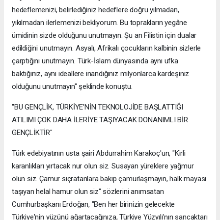
hedeflemenizi, belirlediğiniz hedeflere doğru yılmadan,
yıkılmadan ilerlemenizi bekliyorum. Bu toprakların yegâne
ümidinin sizde olduğunu unutmayın. Şu an Filistin için dualar
edildiğini unutmayın. Asyalı, Afrikalı çocukların kalbinin sizlerle
çarptığını unutmayın. Türk-İslam dünyasında aynı ufka
baktığınız, aynı ideallere inandığınız milyonlarca kardeşiniz
olduğunu unutmayın" şeklinde konuştu.
"BU GENÇLİK, TÜRKİYE’NİN TEKNOLOJİDE BAŞLATTIĞI
ATILIMI ÇOK DAHA İLERİYE TAŞIYACAK DONANIMLI BİR
GENÇLİKTİR"
Türk edebiyatının usta şairi Abdurrahim Karakoç'un, "Kirli
karanlıkları yırtacak nur olun siz. Susayan yüreklere yağmur
olun siz. Çamur sıçratanlara bakıp çamurlaşmayın, halk mayası
taşıyan helal hamur olun siz" sözlerini anımsatan
Cumhurbaşkanı Erdoğan, "Ben her birinizin gelecekte
Türkiye'nin yüzünü ağartacağınıza, Türkiye Yüzyılı'nın sancaktarı