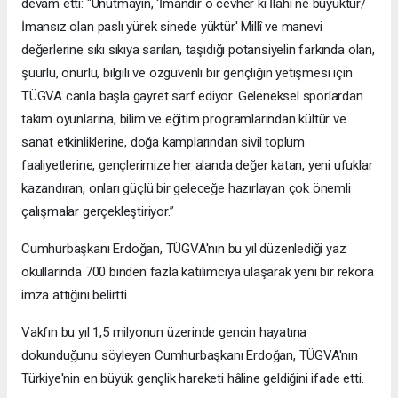
devam etti: "Unutmayın, 'İmandır o cevher ki İlahi ne büyüktür/
İmansız olan paslı yürek sinede yüktür' Millî ve manevi
değerlerine sıkı sıkıya sarılan, taşıdığı potansiyelin farkında olan,
şuurlu, onurlu, bilgili ve özgüvenli bir gençliğin yetişmesi için
TÜGVA canla başla gayret sarf ediyor. Geleneksel sporlardan
takım oyunlarına, bilim ve eğitim programlarından kültür ve
sanat etkinliklerine, doğa kamplarından sivil toplum
faaliyetlerine, gençlerimize her alanda değer katan, yeni ufuklar
kazandıran, onları güçlü bir geleceğe hazırlayan çok önemli
çalışmalar gerçekleştiriyor.”
Cumhurbaşkanı Erdoğan, TÜGVA'nın bu yıl düzenlediği yaz
okullarında 700 binden fazla katılımcıya ulaşarak yeni bir rekora
imza attığını belirtti.
Vakfın bu yıl 1,5 milyonun üzerinde gencin hayatına
dokunduğunu söyleyen Cumhurbaşkanı Erdoğan, TÜGVA'nın
Türkiye'nin en büyük gençlik hareketi hâline geldiğini ifade etti.