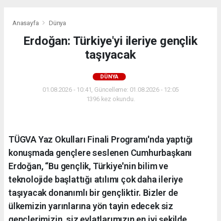
Anasayfa
Dünya
Erdoğan: Türkiye'yi ileriye gençlik
taşıyacak
DÜNYA
01.08.2026 - 10:41, Güncelleme: 01.08.2026 - 12:05
1396 kez okundu.
TÜGVA Yaz Okulları Finali Programı'nda yaptığı
konuşmada gençlere seslenen Cumhurbaşkanı
Erdoğan, “Bu gençlik, Türkiye'nin bilim ve
teknolojide başlattığı atılımı çok daha ileriye
taşıyacak donanımlı bir gençliktir. Bizler de
ülkemizin yarınlarına yön tayin edecek siz
gençlerimizin, siz evlatlarımızın en iyi şekilde