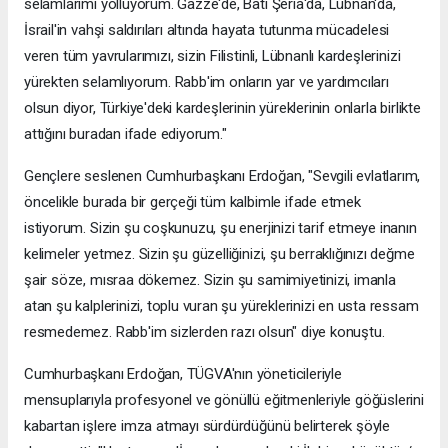
selamlarımı yolluyorum. Gazze'de, Batı Şeria'da, Lübnan'da,
İsrail'in vahşi saldırıları altında hayata tutunma mücadelesi
veren tüm yavrularımızı, sizin Filistinli, Lübnanlı kardeşlerinizi
yürekten selamlıyorum. Rabb'im onların yar ve yardımcıları
olsun diyor, Türkiye'deki kardeşlerinin yüreklerinin onlarla birlikte
attığını buradan ifade ediyorum."
Gençlere seslenen Cumhurbaşkanı Erdoğan, "Sevgili evlatlarım,
öncelikle burada bir gerçeği tüm kalbimle ifade etmek
istiyorum. Sizin şu coşkunuzu, şu enerjinizi tarif etmeye inanın
kelimeler yetmez. Sizin şu güzelliğinizi, şu berraklığınızı değme
şair söze, mısraa dökemez. Sizin şu samimiyetinizi, imanla
atan şu kalplerinizi, toplu vuran şu yüreklerinizi en usta ressam
resmedemez. Rabb'im sizlerden razı olsun" diye konuştu.
Cumhurbaşkanı Erdoğan, TÜGVA'nın yöneticileriyle
mensuplarıyla profesyonel ve gönüllü eğitmenleriyle göğüslerini
kabartan işlere imza atmayı sürdürdüğünü belirterek şöyle