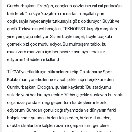
Cumhurbaşkanı Erdoğan, gençlerin gözlerinin ışıl ışıl parladığını
belirterek "Türkiye Yüzyılı'nın mimarları maşallah yine
coşkusuyla heyecanıyla tutkusuyla göz dolduruyor. Büyük ve
güçlü Türkiye'nin yol başçıları, TEKNOFEST kuşağı maşallah
yine yeri göğü inletiyor. Sizleri böyle neşeli, böyle coşkulu
görmek bizi çok mutlu ediyor. Bu muhteşem tablo, bu
muazzam manzara için her birinize ayrı ayrı teşekkür
ediyorum" ifadelerini kullandı.
TÜGVA'ya etkinlik için şükranlarını iletip Galatasaray Spor
Kulübü'nün yöneticilerine ev sahiplikleri için teşekkür eden
Cumhurbaşkanı Erdoğan, şunları kaydetti: "Bu stadyumu
sizlerle yani her biri ayrı renkte 70 bin çiçekle süsleyen bu renkli
organizasyonda emeği geçen tüm kardeşlerimi tebrik
ediyorum. Buradan gönül coğrafyamızda ve dünyanın farklı
bölgelerinde şu anda bizleri takip eden, bizlere dua eden,
uzakta olsalar bile kalpleri bizimle çarpan tüm gençlere