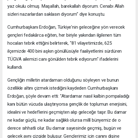
yaz okulu olmuş. Maşallah, barekallah diyorum. Cenabı Allah
sizleri nazarlardan saklasın diyorum" diye konuştu.
Cumhurbaşkanı Erdoğan, Türkiye'nin geleceğine yön verecek
gençleri fedakârca eğiten, her biriyle yakından ilgilenen tüm
hocaları tebrik ettiğini belirterek, "81 vilayetimizde, 625
ilçemizde 400 bini aşkın gönüllüsüyle faaliyetlerini sürdüren
TÜGVA ailemizi canı gönülden tebrik ediyorum" ifadelerini
kullandı.
Gençliğin milletin atardamarı olduğunu söyleyen ve bunun
özellikle altını çizmek istediğini kaydeden Cumhurbaşkanı
Erdoğan, şöyle devam etti: "Atardamar nasıl kalbin pompaladığı
kanı bütün vücuda ulaştırıyorsa gençlik de toplumun enerjisini,
idealini ve hedeflerini geçmişten alıp geleceğe taşır. Bu damar
ne kadar güçlü, ne kadar sağlıklı olursa millî bünyemiz de o
derece sıhhatli olur. Bu damar sayesinde geçmiş, bugün ve
gelecek aynı çizgide buluşur. Gençlerimiz için canını dişine