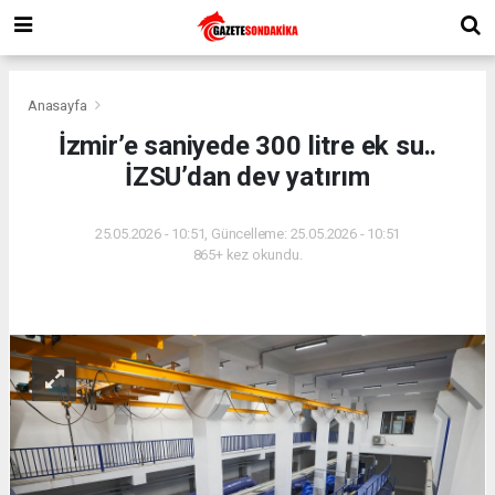
Anasayfa
İzmir’e saniyede 300 litre ek su..
İZSU’dan dev yatırım
25.05.2026 - 10:51, Güncelleme: 25.05.2026 - 10:51
865+ kez okundu.