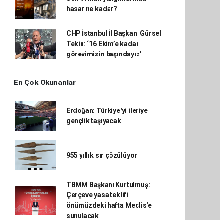
hasar ne kadar?
CHP İstanbul İl Başkanı Gürsel
Tekin: ‘16 Ekim’e kadar
görevimizin başındayız’
En Çok Okunanlar
Erdoğan: Türkiye'yi ileriye
gençlik taşıyacak
955 yıllık sır çözülüyor
TBMM Başkanı Kurtulmuş:
Çerçeve yasa teklifi
önümüzdeki hafta Meclis'e
sunulacak