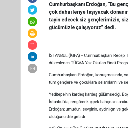
Cumhurbaşkanı Erdoğan, “Bu gençlik
çok daha ileriye taşıyacak donanıml
tayin edecek siz gençlerimizin, siz
gücümüzle çalışıyoruz” dedi.
İSTANBUL (İGFA) - Cumhurbaşkanı Recep Ta
düzenlenen TÜGVA Yaz Okulları Finali Progra
Cumhurbaşkanı Erdoğan, konuşmasında, vakfı
tüm gençlere ve çocuklara selamlarını ve sevgi
Yeditepe'nin kardeş kardeş gülümsediği, Boğa
İstanbul'da, rengârenk çiçek bahçesini andı
Erdoğan; umudun, sevginin, aydınlığın ve gele
olduğunu dile getirdi.