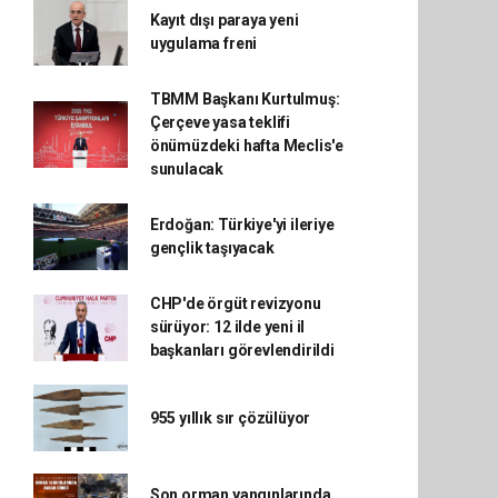
Kayıt dışı paraya yeni
uygulama freni
TBMM Başkanı Kurtulmuş:
Çerçeve yasa teklifi
önümüzdeki hafta Meclis'e
sunulacak
Erdoğan: Türkiye'yi ileriye
gençlik taşıyacak
CHP'de örgüt revizyonu
sürüyor: 12 ilde yeni il
başkanları görevlendirildi
955 yıllık sır çözülüyor
Son orman yangınlarında