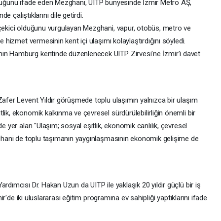
olduğunu ifade eden Mezghani, UITP bünyesinde İzmir Metro AŞ,
de çalıştıklarını dile getirdi.
 çekici olduğunu vurgulayan Mezghani, vapur, otobüs, metro ve
e hizmet vermesinin kent içi ulaşımı kolaylaştırdığını söyledi.
ın Hamburg kentinde düzenlenecek UITP Zirvesi'ne İzmir'i davet
Zafer Levent Yıldır görüşmede toplu ulaşımın yalnızca bir ulaşım
lik, ekonomik kalkınma ve çevresel sürdürülebilirliğin önemli bir
e yer alan "Ulaşım; sosyal eşitlik, ekonomik canlılık, çevresel
ezghani de toplu taşımanın yaygınlaşmasının ekonomik gelişime de
rdımcısı Dr. Hakan Uzun da UITP ile yaklaşık 20 yıldır güçlü bir iş
mir'de iki uluslararası eğitim programına ev sahipliği yaptıklarını ifade