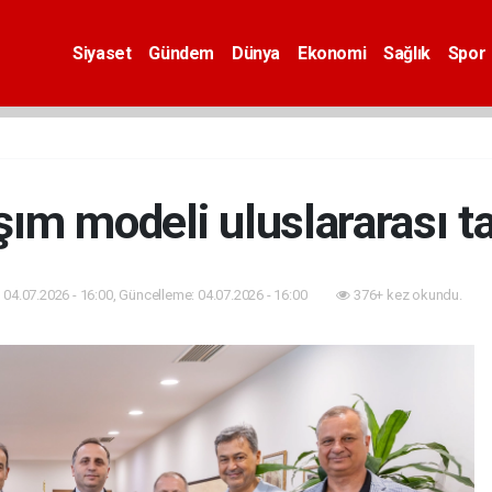
Siyaset
Gündem
Dünya
Ekonomi
Sağlık
Spor
aşım modeli uluslararası ta
04.07.2026 - 16:00, Güncelleme: 04.07.2026 - 16:00
376+ kez okundu.