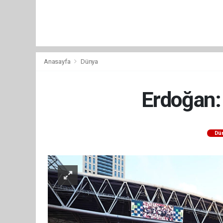
Anasayfa
Dünya
Erdoğan: 
Dü