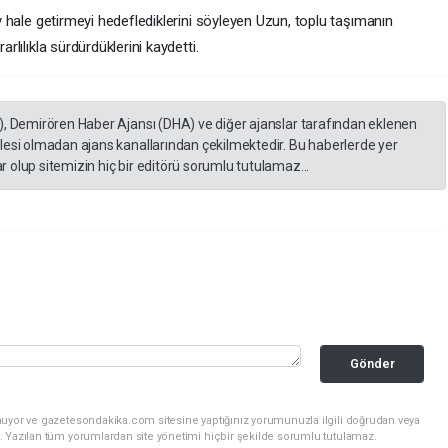
lay hale getirmeyi hedeflediklerini söyleyen Uzun, toplu taşımanın
arlılıkla sürdürdüklerini kaydetti.
), Demirören Haber Ajansı (DHA) ve diğer ajanslar tarafından eklenen
lesi olmadan ajans kanallarından çekilmektedir. Bu haberlerde yer
 olup sitemizin hiç bir editörü sorumlu tutulamaz...
Gönder
nuyor ve gazetesondakika.com sitesine yaptığınız yorumunuzla ilgili doğrudan veya
. Yazılan tüm yorumlardan site yönetimi hiçbir şekilde sorumlu tutulamaz.