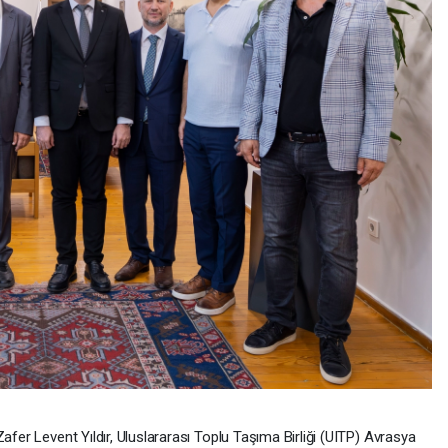
afer Levent Yıldır, Uluslararası Toplu Taşıma Birliği (UITP) Avrasya