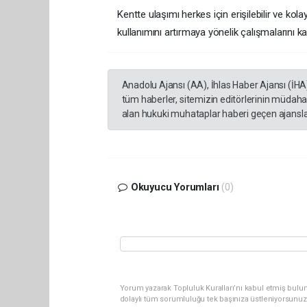
Kentte ulaşımı herkes için erişilebilir ve ko
kullanımını artırmaya yönelik çalışmalarını kar
Anadolu Ajansı (AA), İhlas Haber Ajansı (İHA
tüm haberler, sitemizin editörlerinin müdaha
alan hukuki muhataplar haberi geçen ajanslar
Okuyucu Yorumları
(0)
Yorum yazarak Topluluk Kuralları’nı kabul etmiş bulu
dolaylı tüm sorumluluğu tek başınıza üstleniyorsunuz