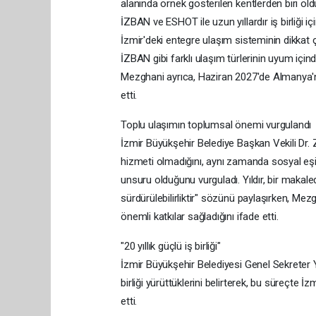
alanında örnek gösterilen kentlerden biri 
İZBAN ve ESHOT ile uzun yıllardır iş birliği için
İzmir'deki entegre ulaşım sisteminin dikkat
İZBAN gibi farklı ulaşım türlerinin uyum içind
Mezghani ayrıca, Haziran 2027'de Almanya'n
etti.
Toplu ulaşımın toplumsal önemi vurgulandı
İzmir Büyükşehir Belediye Başkan Vekili Dr. 
hizmeti olmadığını, aynı zamanda sosyal eşit
unsuru olduğunu vurguladı. Yıldır, bir makaled
sürdürülebilirliktir" sözünü paylaşırken, M
önemli katkılar sağladığını ifade etti.
"20 yıllık güçlü iş birliği"
İzmir Büyükşehir Belediyesi Genel Sekreter Ya
birliği yürüttüklerini belirterek, bu süreçte İz
etti.