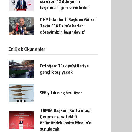
sürüyor: 12 ilde yeni il
başkanları görevlendirildi
CHP İstanbul İl Başkanı Gürsel
Tekin: ‘16 Ekim’e kadar
görevimizin başındayız’
En Çok Okunanlar
Erdoğan: Türkiye'yi ileriye
gençlik taşıyacak
955 yıllık sır çözülüyor
TBMM Başkanı Kurtulmuş:
Çerçeve yasa teklifi
önümüzdeki hafta Meclis'e
sunulacak