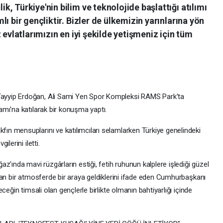
, Türkiye'nin bilim ve teknolojide başlattığı atılımı
ı bir gençliktir. Bizler de ülkemizin yarınlarına yön
 evlatlarımızın en iyi şekilde yetişmeniz için tüm
yyip Erdoğan, Ali Sami Yen Spor Kompleksi RAMS Park'ta
mı'na katılarak bir konuşma yaptı.
n mensuplarını ve katılımcıları selamlarken Türkiye genelindeki
lerini iletti.
z'ında mavi rüzgârların estiği, fetih ruhunun kalplere işlediği güzel
ran bir atmosferde bir araya geldiklerini ifade eden Cumhurbaşkanı
ceğin timsali olan gençlerle birlikte olmanın bahtiyarlığı içinde