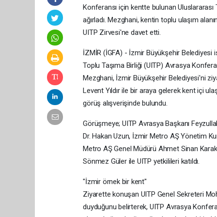
Konferansı için kentte bulunan Uluslararası
ağırladı. Mezghani, kentin toplu ulaşım alan
UITP Zirvesi'ne davet etti.
İZMİR (İGFA) - İzmir Büyükşehir Belediyesi i
Toplu Taşıma Birliği (UITP) Avrasya Konfe
Mezghani, İzmir Büyükşehir Belediyesi'ni ziy
Levent Yıldır ile bir araya gelerek kent içi ul
görüş alışverişinde bulundu.
Görüşmeye; UITP Avrasya Başkanı Feyzullah
Dr. Hakan Uzun, İzmir Metro AŞ Yönetim Kuru
Metro AŞ Genel Müdürü Ahmet Sinan Karakuzu
Sönmez Güler ile UITP yetkilileri katıldı.
"İzmir örnek bir kent"
Ziyarette konuşan UITP Genel Sekreteri M
duyduğunu belirterek, UITP Avrasya Konferansı