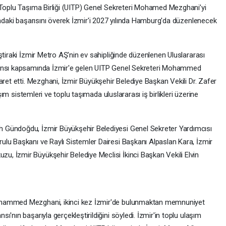
 Toplu Taşıma Birliği (UITP) Genel Sekreteri Mohamed Mezghani’yi
ındaki başarısını överek İzmir'i 2027 yılında Hamburg'da düzenlenecek
ştiraki İzmir Metro AŞ'nin ev sahipliğinde düzenlenen Uluslararası
ransı kapsamında İzmir'e gelen UITP Genel Sekreteri Mohammed
aret etti. Mezghani, İzmir Büyükşehir Belediye Başkan Vekili Dr. Zafer
aşım sistemleri ve toplu taşımada uluslararası iş birlikleri üzerine
 Gündoğdu, İzmir Büyükşehir Belediyesi Genel Sekreter Yardımcısı
lu Başkanı ve Raylı Sistemler Dairesi Başkanı Alpaslan Kara, İzmir
, İzmir Büyükşehir Belediye Meclisi İkinci Başkan Vekili Elvin
ohammed Mezghani, ikinci kez İzmir'de bulunmaktan memnuniyet
'nın başarıyla gerçekleştirildiğini söyledi. İzmir'in toplu ulaşım