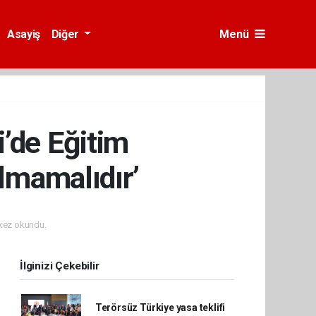
Asayiş
Diğer
Menü
i’de Eğitim
ılmamalıdır’
kez okundu.
İlginizi Çekebilir
Terörsüz Türkiye yasa teklifi