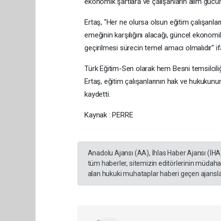
ekonomik şartlara ve çalışanların alım gücün
Ertaş, "Her ne olursa olsun eğitim çalışanlar
emeğinin karşılığını alacağı, güncel ekonom
geçirilmesi sürecin temel amacı olmalıdır" ifa
Türk Eğitim-Sen olarak hem Besni temsilciliğ
Ertaş, eğitim çalışanlarının hak ve hukukunu
kaydetti.
Kaynak : PERRE
Anadolu Ajansı (AA), İhlas Haber Ajansı (İHA
tüm haberler, sitemizin editörlerinin müdaha
alan hukuki muhataplar haberi geçen ajanslar