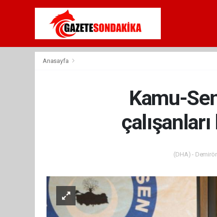
Anasayfa
Kamu-Sen i
çalışanları
(DHA) - Demiröre