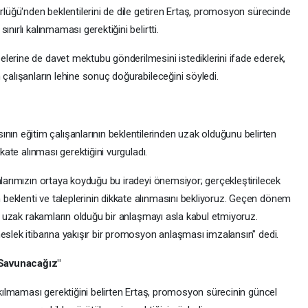
ürlüğü'nden beklentilerini de dile getiren Ertaş, promosyon sürecinde
nırlı kalınmaması gerektiğini belirtti.
lerine de davet mektubu gönderilmesini istediklerini ifade ederek,
 çalışanların lehine sonuç doğurabileceğini söyledi.
 eğitim çalışanlarının beklentilerinden uzak olduğunu belirten
kkate alınması gerektiğini vurguladı.
nlarımızın ortaya koyduğu bu iradeyi önemsiyor; gerçekleştirilecek
eklenti ve taleplerinin dikkate alınmasını bekliyoruz. Geçen dönem
en uzak rakamların olduğu bir anlaşmayı asla kabul etmiyoruz.
eslek itibarına yakışır bir promosyon anlaşması imzalansın" dedi.
 Savunacağız"
rakılmaması gerektiğini belirten Ertaş, promosyon sürecinin güncel