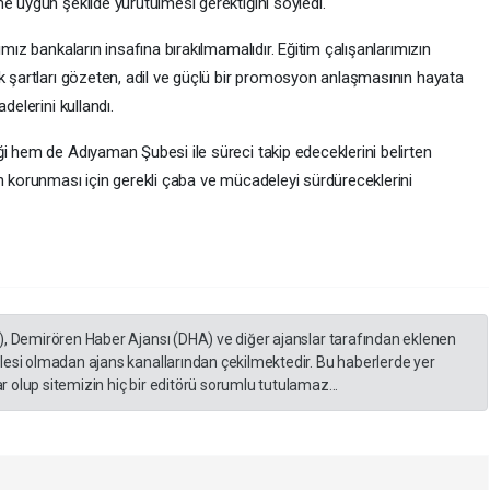
e uygun şekilde yürütülmesi gerektiğini söyledi.
ımız bankaların insafına bırakılmamalıdır. Eğitim çalışanlarımızın
ik şartları gözeten, adil ve güçlü bir promosyon anlaşmasının hayata
delerini kullandı.
i hem de Adıyaman Şubesi ile süreci takip edeceklerini belirten
n korunması için gerekli çaba ve mücadeleyi sürdüreceklerini
), Demirören Haber Ajansı (DHA) ve diğer ajanslar tarafından eklenen
lesi olmadan ajans kanallarından çekilmektedir. Bu haberlerde yer
 olup sitemizin hiç bir editörü sorumlu tutulamaz...