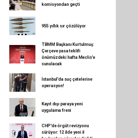
komisyondan geçti
955 yıllık sır çözülüyor
TBMM Başkanı Kurtulmuş:
Çerçeve yasa teklifi
önümüzdeki hafta Meclis'e
sunulacak
İstanbul’da suç çetelerine
operasyon!
Kayıt dışı paraya yeni
uygulama freni
CHP'de örgüt revizyonu
sürüyor: 12 ilde yeni il