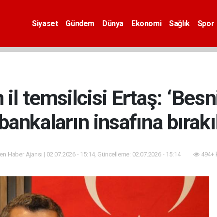
Siyaset
Gündem
Dünya
Ekonomi
Sağlık
Spor
l temsilcisi Ertaş: ‘Besn
 bankaların insafına bırak
n Haber Ajansı | 02.07.2026 - 15:14, Güncelleme: 02.07.2026 - 15:14
494+ 