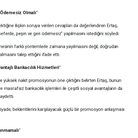
 Ödemesiz Olmalı"
ğine ilişkin soruya verilen cevapları da değerlendiren Ertaş,
seferde, peşin ve geri ödemesiz" yapılmasını istediğini söyledi.
esinin farklı yöntemlerle zamana yayılmasını değil, doğrudan
lmasını talep ettiğini ifade etti.
ntajlı Bankacılık Hizmetleri"
de yüksek nakit promosyonun öne çıktığını belirten Ertaş, bunun
ve masrafsız bankacılık işlemleri ile çeşitli sosyal avantajların da
aydetti.
ziyade, beklentilerini karşılayacak güçlü bir promosyon anlaşması
lınmamalı"