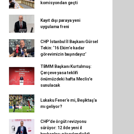
komisyondan geçti
Kayıt dışı paraya yeni
uygulama freni
CHP İstanbul İl Başkanı Gürsel
Tekin: ‘16 Ekim’e kadar
görevimizin başındayız’
TBMM Başkanı Kurtulmuş:
Çerçeve yasa teklifi
önümüzdeki hafta Meclis'e
sunulacak
Lukaku Fener’e mi, Beşiktaş’a
mı geliyor?
CHP'de örgüt revizyonu
sürüyor: 12 ilde yeni il