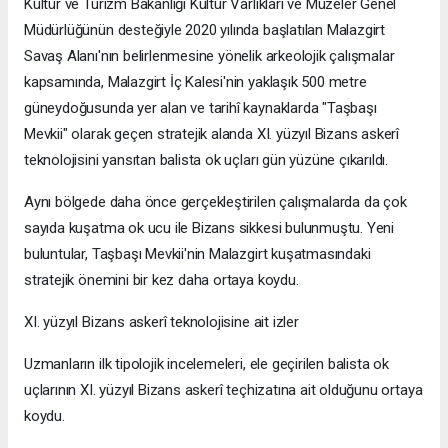
Kültür ve Turizm Bakanlığı Kültür Varlıkları ve Müzeler Genel
Müdürlüğünün desteğiyle 2020 yılında başlatılan Malazgirt
Savaş Alanı'nın belirlenmesine yönelik arkeolojik çalışmalar
kapsamında, Malazgirt İç Kalesi'nin yaklaşık 500 metre
güneydoğusunda yer alan ve tarihî kaynaklarda "Taşbaşı
Mevkii" olarak geçen stratejik alanda XI. yüzyıl Bizans askerî
teknolojisini yansıtan balista ok uçları gün yüzüne çıkarıldı.
Aynı bölgede daha önce gerçekleştirilen çalışmalarda da çok
sayıda kuşatma ok ucu ile Bizans sikkesi bulunmuştu. Yeni
buluntular, Taşbaşı Mevkii'nin Malazgirt kuşatmasındaki
stratejik önemini bir kez daha ortaya koydu.
XI. yüzyıl Bizans askerî teknolojisine ait izler
Uzmanların ilk tipolojik incelemeleri, ele geçirilen balista ok
uçlarının XI. yüzyıl Bizans askerî teçhizatına ait olduğunu ortaya
koydu.