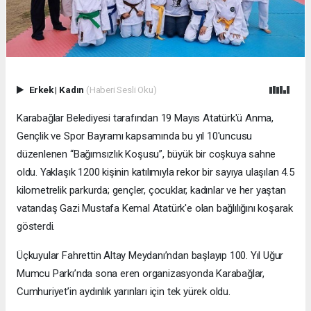
Erkek
|
Kadın
(Haberi Sesli Oku)
Karabağlar Belediyesi tarafından 19 Mayıs Atatürk'ü Anma,
Gençlik ve Spor Bayramı kapsamında bu yıl 10'uncusu
düzenlenen “Bağımsızlık Koşusu”, büyük bir coşkuya sahne
oldu. Yaklaşık 1200 kişinin katılımıyla rekor bir sayıya ulaşılan 4.5
kilometrelik parkurda; gençler, çocuklar, kadınlar ve her yaştan
vatandaş Gazi Mustafa Kemal Atatürk'e olan bağlılığını koşarak
gösterdi.
Üçkuyular Fahrettin Altay Meydanı’ndan başlayıp 100. Yıl Uğur
Mumcu Parkı’nda sona eren organizasyonda Karabağlar,
Cumhuriyet’in aydınlık yarınları için tek yürek oldu.