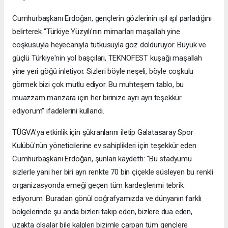
Cumhurbaşkanı Erdoğan, gençlerin gözlerinin ışıl ışıl parladığını
belirterek "Türkiye Yüzyılı'nın mimarları maşallah yine
coşkusuyla heyecanıyla tutkusuyla göz dolduruyor. Büyük ve
güçlü Türkiye'nin yol başçıları, TEKNOFEST kuşağı maşallah
yine yeri göğü inletiyor. Sizleri böyle neşeli, böyle coşkulu
görmek bizi çok mutlu ediyor. Bu muhteşem tablo, bu
muazzam manzara için her birinize ayrı ayrı teşekkür
ediyorum" ifadelerini kullandı.
TÜGVA'ya etkinlik için şükranlarını iletip Galatasaray Spor
Kulübü'nün yöneticilerine ev sahiplikleri için teşekkür eden
Cumhurbaşkanı Erdoğan, şunları kaydetti: "Bu stadyumu
sizlerle yani her biri ayrı renkte 70 bin çiçekle süsleyen bu renkli
organizasyonda emeği geçen tüm kardeşlerimi tebrik
ediyorum. Buradan gönül coğrafyamızda ve dünyanın farklı
bölgelerinde şu anda bizleri takip eden, bizlere dua eden,
uzakta olsalar bile kalpleri bizimle çarpan tüm gençlere