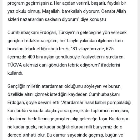
program geçirmişsiniz. Her açıdan verimli, başarılı, faydalı bir
yaz okulu olmuş. Maşallah, barekallah diyorum. Cenabı Allah
sizleri nazarlardan saklasın diyorum" diye konuştu.
Cumhurbaşkanı Erdoğan, Türkiye'nin geleceğine yön verecek
gençleri fedakârca eğiten, her biriyle yakından ilgilenen tüm
hocaları tebrik ettiğini belirterek, "81 vilayetimizde, 625
ilçemizde 400 bini aşkın gönüllüsüyle faaliyetlerini sürdüren
TÜGVA ailemizi canı gönülden tebrik ediyorum" ifadelerini
kullandı.
Gençliğin milletin atardamarı olduğunu söyleyen ve bunun
özellikle altını çizmek istediğini kaydeden Cumhurbaşkanı
Erdoğan, şöyle devam etti: "Atardamar nasıl kalbin pompaladığı
kanı bütün vücuda ulaştırıyorsa gençlik de toplumun enerjisini,
idealini ve hedeflerini geçmişten alıp geleceğe taşır. Bu damar
ne kadar güçlü, ne kadar sağlıklı olursa millî bünyemiz de o
derece sıhhatli olur. Bu damar sayesinde geçmiş, bugün ve