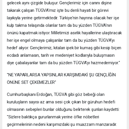
gelecek aynı çizgide buluşur. Gençlerimiz için canını dişine
takarak çalışan TÜGVA'mız işte bu denli hayati bir görevi
layıkıyla yerine getirmektedir. Türkiye'nin hayrına olacak her işe
kulp takma telaşında olanlar tam da bu yüzden TÜGVA'nın
önünü kapatmak istiyor. Milletimizi asırlık hayallerine ulaştıracak
her işe engel olmaya çalışanlar tam da bu yüzden TÜGVA'yı
hedef alıyor. Gençlerimiz, kıtaları ipek bir kumaş gibi kesip biçen
ecdadı anlamasın, tarih ve medeniyet kodlarıyla buluşmasın
diye çabalayanlar tam da bu yüzden TÜGVA'yı hazmedemiyor."
"NE YAPARLARSA YAPSINLAR KARŞIMDAKİ ŞU GENÇLİĞİN
ÖNÜNE SET ÇEKEMEZLER"
Cumhurbaşkanı Erdoğan, TÜGVA gibi göz bebeği olan
kuruluşların sayısı az ama sesi çok çıkan bir güruhun hedefi
olmasının sebepleri bunlar olduğunu belirterek şunları kaydetti:
"Sizlere baktıkça gururlanmak yerine öfke nöbetleri
geçirmelerinin nedeni karşımızdaki şu muazzam manzaradır.