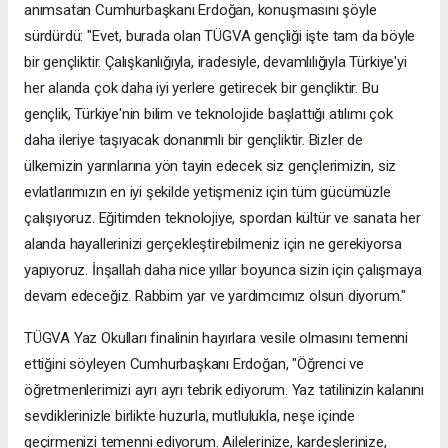
anımsatan Cumhurbaşkanı Erdoğan, konuşmasını şöyle
sürdürdü: "Evet, burada olan TÜGVA gençliği işte tam da böyle
bir gençliktir. Çalışkanlığıyla, iradesiyle, devamlılığıyla Türkiye'yi
her alanda çok daha iyi yerlere getirecek bir gençliktir. Bu
gençlik, Türkiye'nin bilim ve teknolojide başlattığı atılımı çok
daha ileriye taşıyacak donanımlı bir gençliktir. Bizler de
ülkemizin yarınlarına yön tayin edecek siz gençlerimizin, siz
evlatlarımızın en iyi şekilde yetişmeniz için tüm gücümüzle
çalışıyoruz. Eğitimden teknolojiye, spordan kültür ve sanata her
alanda hayallerinizi gerçekleştirebilmeniz için ne gerekiyorsa
yapıyoruz. İnşallah daha nice yıllar boyunca sizin için çalışmaya
devam edeceğiz. Rabbim yar ve yardımcımız olsun diyorum."
TÜGVA Yaz Okulları finalinin hayırlara vesile olmasını temenni
ettiğini söyleyen Cumhurbaşkanı Erdoğan, "Öğrenci ve
öğretmenlerimizi ayrı ayrı tebrik ediyorum. Yaz tatilinizin kalanını
sevdiklerinizle birlikte huzurla, mutlulukla, neşe içinde
geçirmenizi temenni ediyorum. Ailelerinize, kardeşlerinize,