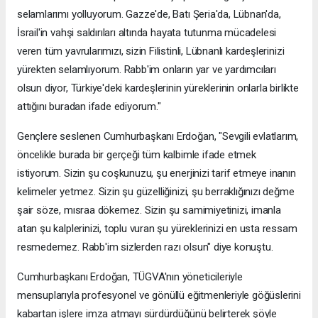
selamlarımı yolluyorum. Gazze'de, Batı Şeria'da, Lübnan'da,
İsrail'in vahşi saldırıları altında hayata tutunma mücadelesi
veren tüm yavrularımızı, sizin Filistinli, Lübnanlı kardeşlerinizi
yürekten selamlıyorum. Rabb'im onların yar ve yardımcıları
olsun diyor, Türkiye'deki kardeşlerinin yüreklerinin onlarla birlikte
attığını buradan ifade ediyorum."
Gençlere seslenen Cumhurbaşkanı Erdoğan, "Sevgili evlatlarım,
öncelikle burada bir gerçeği tüm kalbimle ifade etmek
istiyorum. Sizin şu coşkunuzu, şu enerjinizi tarif etmeye inanın
kelimeler yetmez. Sizin şu güzelliğinizi, şu berraklığınızı değme
şair söze, mısraa dökemez. Sizin şu samimiyetinizi, imanla
atan şu kalplerinizi, toplu vuran şu yüreklerinizi en usta ressam
resmedemez. Rabb'im sizlerden razı olsun" diye konuştu.
Cumhurbaşkanı Erdoğan, TÜGVA'nın yöneticileriyle
mensuplarıyla profesyonel ve gönüllü eğitmenleriyle göğüslerini
kabartan işlere imza atmayı sürdürdüğünü belirterek şöyle