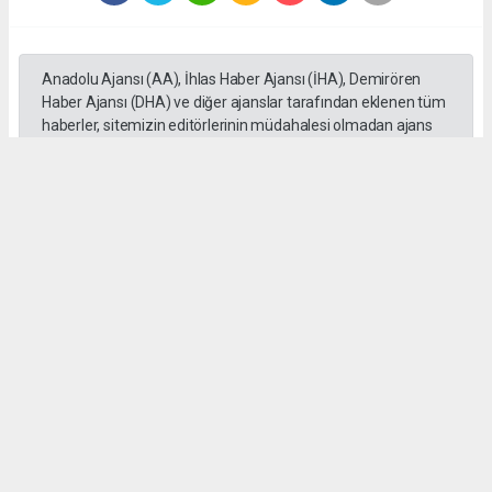
Anadolu Ajansı (AA), İhlas Haber Ajansı (İHA), Demirören
Haber Ajansı (DHA) ve diğer ajanslar tarafından eklenen tüm
haberler, sitemizin editörlerinin müdahalesi olmadan ajans
kanallarından çekilmektedir. Bu haberlerde yer alan hukuki
muhataplar haberi geçen ajanslar olup sitemizin hiç bir
editörü sorumlu tutulamaz...
Okuyucu Yorumları
(0)
Gönder
Yorum yazarak Topluluk Kuralları’nı kabul etmiş bulunuyor ve gazetesondakika.com
sitesine yaptığınız yorumunuzla ilgili doğrudan veya dolaylı tüm sorumluluğu tek
başınıza üstleniyorsunuz. Yazılan tüm yorumlardan site yönetimi hiçbir şekilde
sorumlu tutulamaz.