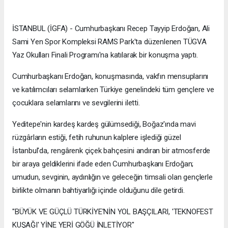
İSTANBUL (İGFA) - Cumhurbaşkanı Recep Tayyip Erdoğan, Ali
Sami Yen Spor Kompleksi RAMS Park'ta düzenlenen TÜGVA
Yaz Okulları Finali Programı'na katılarak bir konuşma yaptı.
Cumhurbaşkanı Erdoğan, konuşmasında, vakfın mensuplarını
ve katılımcıları selamlarken Türkiye genelindeki tüm gençlere ve
çocuklara selamlarını ve sevgilerini iletti.
Yeditepe'nin kardeş kardeş gülümsediği, Boğaz'ında mavi
rüzgârların estiği, fetih ruhunun kalplere işlediği güzel
İstanbul'da, rengârenk çiçek bahçesini andıran bir atmosferde
bir araya geldiklerini ifade eden Cumhurbaşkanı Erdoğan;
umudun, sevginin, aydınlığın ve geleceğin timsali olan gençlerle
birlikte olmanın bahtiyarlığı içinde olduğunu dile getirdi.
"BÜYÜK VE GÜÇLÜ TÜRKİYE'NİN YOL BAŞÇILARI, 'TEKNOFEST
KUŞAĞI' YİNE YERİ GÖĞÜ İNLETİYOR"