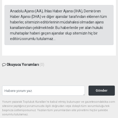
Anadolu Ajansı (AA), İhlas Haber Ajansı (İHA), Demirören
Haber Ajansı (DHA) ve diğer ajanslar tarafından eklenen tüm
haberler, sitemizin editörlerinin müdahalesi olmadan ajans
kanallarından çekilmektedir. Bu haberlerde yer alan hukuki
muhataplar haberi geçen ajanslar olup sitemizin hiç bir
editörü sorumlu tutulamaz...
Okuyucu Yorumları
(0)
Gönder
Yorum yazarak Topluluk Kuralları’nı kabul etmiş bulunuyor ve gazetesondakika.com
sitesine yaptığınız yorumunuzla ilgili doğrudan veya dolaylı tüm sorumluluğu tek
başınıza üstleniyorsunuz. Yazılan tüm yorumlardan site yönetimi hiçbir şekilde
sorumlu tutulamaz.