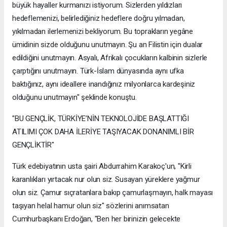
büyük hayaller kurmanızı istiyorum. Sizlerden yıldızları
hedeflemenizi, belirlediğiniz hedeflere doğru yılmadan,
yıkılmadan ilerlemenizi bekliyorum. Bu toprakların yegâne
ümidinin sizde olduğunu unutmayın. Şu an Filistin için dualar
edildiğini unutmayın. Asyalı, Afrikalı çocukların kalbinin sizlerle
çarptığını unutmayın. Türk-İslam dünyasında aynı ufka
baktığınız, aynı ideallere inandığınız milyonlarca kardeşiniz
olduğunu unutmayın" şeklinde konuştu.
"BU GENÇLİK, TÜRKİYE’NİN TEKNOLOJİDE BAŞLATTIĞI
ATILIMI ÇOK DAHA İLERİYE TAŞIYACAK DONANIMLI BİR
GENÇLİKTİR"
Türk edebiyatının usta şairi Abdurrahim Karakoç'un, "Kirli
karanlıkları yırtacak nur olun siz. Susayan yüreklere yağmur
olun siz. Çamur sıçratanlara bakıp çamurlaşmayın, halk mayası
taşıyan helal hamur olun siz" sözlerini anımsatan
Cumhurbaşkanı Erdoğan, "Ben her birinizin gelecekte