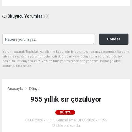
Okuyucu Yorumları
(0)
Gönder
Yorum yazarak Topluluk Kuralları’nı kabul etmiş bulunuyor ve gazetesondakika.com
sitesine yaptığınız yorumunuzla ilgili doğrudan veya dolaylı tüm sorumluluğu tek
başınıza üstleniyorsunuz. Yazılan tüm yorumlardan site yönetimi hiçbir şekilde
sorumlu tutulamaz.
Anasayfa
Dünya
955 yıllık sır çözülüyor
DÜNYA
01.08.2026 - 11:11, Güncelleme: 01.08.2026 - 11:56
1346 kez okundu.