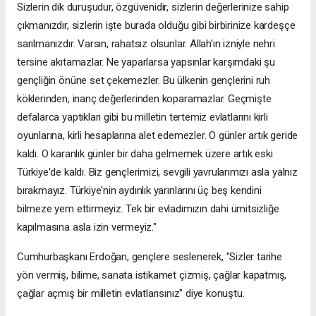
Sizlerin dik duruşudur, özgüvenidir, sizlerin değerlerinize sahip
çıkmanızdır, sizlerin işte burada olduğu gibi birbirinize kardeşçe
sarılmanızdır. Varsın, rahatsız olsunlar. Allah'ın izniyle nehri
tersine akıtamazlar. Ne yaparlarsa yapsınlar karşımdaki şu
gençliğin önüne set çekemezler. Bu ülkenin gençlerini ruh
köklerinden, inanç değerlerinden koparamazlar. Geçmişte
defalarca yaptıkları gibi bu milletin tertemiz evlatlarını kirli
oyunlarına, kirli hesaplarına alet edemezler. O günler artık geride
kaldı. O karanlık günler bir daha gelmemek üzere artık eski
Türkiye'de kaldı. Biz gençlerimizi, sevgili yavrularımızı asla yalnız
bırakmayız. Türkiye'nin aydınlık yarınlarını üç beş kendini
bilmeze yem ettirmeyiz. Tek bir evladımızın dahi ümitsizliğe
kapılmasına asla izin vermeyiz."
Cumhurbaşkanı Erdoğan, gençlere seslenerek, "Sizler tarihe
yön vermiş, bilime, sanata istikamet çizmiş, çağlar kapatmış,
çağlar açmış bir milletin evlatlarısınız" diye konuştu.