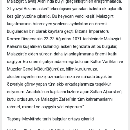
Malazgirt Savaş Alanı'nda bu yıl gerçekleştirilen araştırmalarda,
XI. yüzyıl Bizans askerî teknolojisini yansıtan balista ok uçları ilk
kez gün yüzüne çıkarıldı. Bu heyecan verici keşif, Malazgirt
kuşatmasının bilinmeyen yönlerini aydınlatan en önemli
bulgulardan biri olarak kayıtlara geçti. Bizans İmparatoru
Romen Diogenes'in 22-23 Ağustos 1071 tarihlerinde Malazgirt
Kalesi'ni kuşatırken kullandığı askerî teçhizata ait bu bulgular,
Malazgirt'e giden sürecin daha iyi anlaşılmasına önemli katkı
sağlıyor. Bu önemli çalışmada emeği bulunan Kültür Varlıkları ve
Müzeler Genel Müdürlüğümüze, bilim kurulumuza,
akademisyenlerimize, uzmanlarımıza ve sahada büyük bir
özveriyle görev yapan tüm ekip arkadaşlarımıza teşekkür
ediyorum. Anadolu'nun kapılarını bizlere açan Sultan Alparslan'ı,
kutlu ordusunu ve Malazgirt Zaferi'nin tüm kahramanlarını
rahmet, minnet ve saygıyla yâd ediyorum."
Taşbaşı Mevkii'nde tarihi bulgular ortaya çıkarıldı