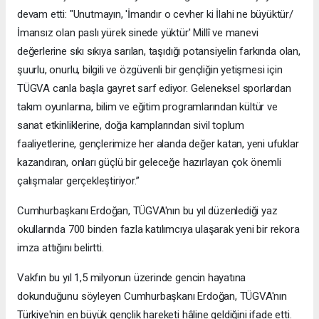
devam etti: "Unutmayın, 'İmandır o cevher ki İlahi ne büyüktür/
İmansız olan paslı yürek sinede yüktür' Millî ve manevi
değerlerine sıkı sıkıya sarılan, taşıdığı potansiyelin farkında olan,
şuurlu, onurlu, bilgili ve özgüvenli bir gençliğin yetişmesi için
TÜGVA canla başla gayret sarf ediyor. Geleneksel sporlardan
takım oyunlarına, bilim ve eğitim programlarından kültür ve
sanat etkinliklerine, doğa kamplarından sivil toplum
faaliyetlerine, gençlerimize her alanda değer katan, yeni ufuklar
kazandıran, onları güçlü bir geleceğe hazırlayan çok önemli
çalışmalar gerçekleştiriyor.”
Cumhurbaşkanı Erdoğan, TÜGVA'nın bu yıl düzenlediği yaz
okullarında 700 binden fazla katılımcıya ulaşarak yeni bir rekora
imza attığını belirtti.
Vakfın bu yıl 1,5 milyonun üzerinde gencin hayatına
dokunduğunu söyleyen Cumhurbaşkanı Erdoğan, TÜGVA'nın
Türkiye'nin en büyük gençlik hareketi hâline geldiğini ifade etti.