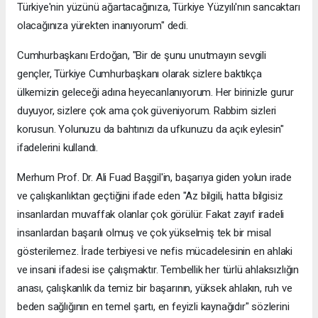
Türkiye'nin yüzünü ağartacağınıza, Türkiye Yüzyılı'nın sancaktarı
olacağınıza yürekten inanıyorum" dedi.
Cumhurbaşkanı Erdoğan, "Bir de şunu unutmayın sevgili
gençler, Türkiye Cumhurbaşkanı olarak sizlere baktıkça
ülkemizin geleceği adına heyecanlanıyorum. Her birinizle gurur
duyuyor, sizlere çok ama çok güveniyorum. Rabbim sizleri
korusun. Yolunuzu da bahtınızı da ufkunuzu da açık eylesin"
ifadelerini kullandı.
Merhum Prof. Dr. Ali Fuad Başgil'in, başarıya giden yolun irade
ve çalışkanlıktan geçtiğini ifade eden "Az bilgili, hatta bilgisiz
insanlardan muvaffak olanlar çok görülür. Fakat zayıf iradeli
insanlardan başarılı olmuş ve çok yükselmiş tek bir misal
gösterilemez. İrade terbiyesi ve nefis mücadelesinin en ahlaki
ve insani ifadesi ise çalışmaktır. Tembellik her türlü ahlaksızlığın
anası, çalışkanlık da temiz bir başarının, yüksek ahlakın, ruh ve
beden sağlığının en temel şartı, en feyizli kaynağıdır" sözlerini