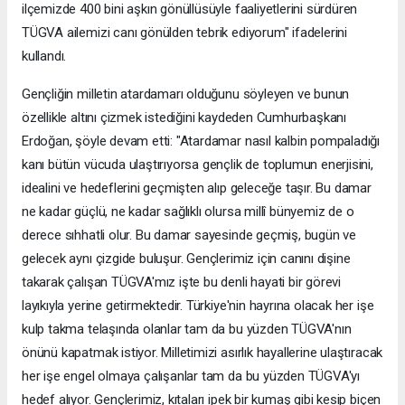
ilçemizde 400 bini aşkın gönüllüsüyle faaliyetlerini sürdüren
TÜGVA ailemizi canı gönülden tebrik ediyorum" ifadelerini
kullandı.
Gençliğin milletin atardamarı olduğunu söyleyen ve bunun
özellikle altını çizmek istediğini kaydeden Cumhurbaşkanı
Erdoğan, şöyle devam etti: "Atardamar nasıl kalbin pompaladığı
kanı bütün vücuda ulaştırıyorsa gençlik de toplumun enerjisini,
idealini ve hedeflerini geçmişten alıp geleceğe taşır. Bu damar
ne kadar güçlü, ne kadar sağlıklı olursa millî bünyemiz de o
derece sıhhatli olur. Bu damar sayesinde geçmiş, bugün ve
gelecek aynı çizgide buluşur. Gençlerimiz için canını dişine
takarak çalışan TÜGVA'mız işte bu denli hayati bir görevi
layıkıyla yerine getirmektedir. Türkiye'nin hayrına olacak her işe
kulp takma telaşında olanlar tam da bu yüzden TÜGVA'nın
önünü kapatmak istiyor. Milletimizi asırlık hayallerine ulaştıracak
her işe engel olmaya çalışanlar tam da bu yüzden TÜGVA'yı
hedef alıyor. Gençlerimiz, kıtaları ipek bir kumaş gibi kesip biçen