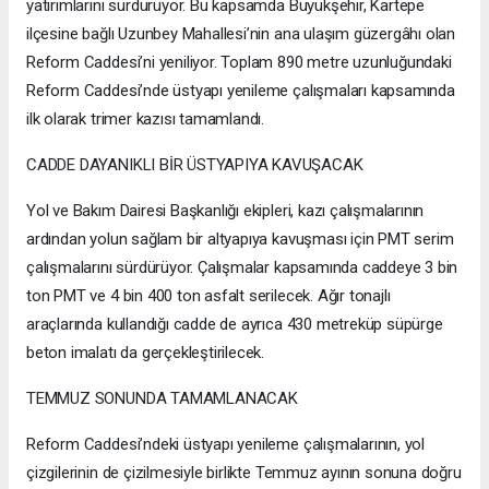
yatırımlarını sürdürüyor. Bu kapsamda Büyükşehir, Kartepe
ilçesine bağlı Uzunbey Mahallesi’nin ana ulaşım güzergâhı olan
Reform Caddesi’ni yeniliyor. Toplam 890 metre uzunluğundaki
Reform Caddesi’nde üstyapı yenileme çalışmaları kapsamında
ilk olarak trimer kazısı tamamlandı.
CADDE DAYANIKLI BİR ÜSTYAPIYA KAVUŞACAK
Yol ve Bakım Dairesi Başkanlığı ekipleri, kazı çalışmalarının
ardından yolun sağlam bir altyapıya kavuşması için PMT serim
çalışmalarını sürdürüyor. Çalışmalar kapsamında caddeye 3 bin
ton PMT ve 4 bin 400 ton asfalt serilecek. Ağır tonajlı
araçlarında kullandığı cadde de ayrıca 430 metreküp süpürge
beton imalatı da gerçekleştirilecek.
TEMMUZ SONUNDA TAMAMLANACAK
Reform Caddesi’ndeki üstyapı yenileme çalışmalarının, yol
çizgilerinin de çizilmesiyle birlikte Temmuz ayının sonuna doğru