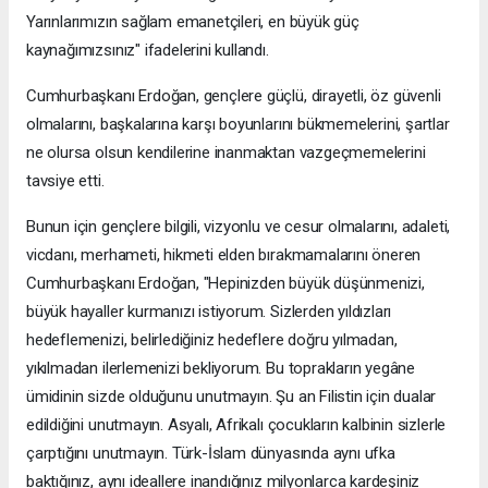
Yarınlarımızın sağlam emanetçileri, en büyük güç
kaynağımızsınız" ifadelerini kullandı.
Cumhurbaşkanı Erdoğan, gençlere güçlü, dirayetli, öz güvenli
olmalarını, başkalarına karşı boyunlarını bükmemelerini, şartlar
ne olursa olsun kendilerine inanmaktan vazgeçmemelerini
tavsiye etti.
Bunun için gençlere bilgili, vizyonlu ve cesur olmalarını, adaleti,
vicdanı, merhameti, hikmeti elden bırakmamalarını öneren
Cumhurbaşkanı Erdoğan, "Hepinizden büyük düşünmenizi,
büyük hayaller kurmanızı istiyorum. Sizlerden yıldızları
hedeflemenizi, belirlediğiniz hedeflere doğru yılmadan,
yıkılmadan ilerlemenizi bekliyorum. Bu toprakların yegâne
ümidinin sizde olduğunu unutmayın. Şu an Filistin için dualar
edildiğini unutmayın. Asyalı, Afrikalı çocukların kalbinin sizlerle
çarptığını unutmayın. Türk-İslam dünyasında aynı ufka
baktığınız, aynı ideallere inandığınız milyonlarca kardeşiniz