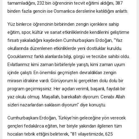
tamamladığını, 232 bin öğrencinin tecvit eğitimi aldığını, 387
binden fazla gencin ise Osmanlıca derslerine katıldığını anlattı.
Yüz binlerce öğrencinin birbirinden zengin içeriklere sahip
eğitim, spor, kültür ve sanat etkinliklerinde kendilerini geliştirme
fırsatı yakaladığını kaydeden Cumhurbaşkanı Erdoğan, "Yaz
okullarında düzenlenen etkinliklerde yeni dostluklar kuruldu.
Çocuklarımız farklı alanlarda bilgi, görgü ve tecrübe sahibi oldu.
Evlatlarımız kimi zaman birbirleriyle yarıştı, kimi zaman uyum
içinde çalıştı. En önemlisi geçmişten devraldıkları zengin
mirasın idrakine vardı. Görüyorum ki gerçekten dolu dolu bir
program geçirmişsiniz. Her açıdan verimli, başarılı, faydalı bir
yaz okulu olmuş. Maşallah, barekallah diyorum. Cenabı Allah
sizleri nazarlardan saklasın diyorum" diye konuştu.
Cumhurbaşkanı Erdoğan, Türkiye'nin geleceğine yön verecek
gençleri fedakârca eğiten, her biriyle yakından ilgilenen tüm
hocaları tebrik ettiğini belirterek, "81 vilayetimizde, 625