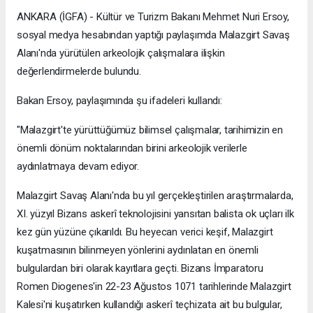
ANKARA (İGFA) - Kültür ve Turizm Bakanı Mehmet Nuri Ersoy,
sosyal medya hesabından yaptığı paylaşımda Malazgirt Savaş
Alanı'nda yürütülen arkeolojik çalışmalara ilişkin
değerlendirmelerde bulundu.
Bakan Ersoy, paylaşımında şu ifadeleri kullandı:
"Malazgirt'te yürüttüğümüz bilimsel çalışmalar, tarihimizin en
önemli dönüm noktalarından birini arkeolojik verilerle
aydınlatmaya devam ediyor.
Malazgirt Savaş Alanı'nda bu yıl gerçekleştirilen araştırmalarda,
XI. yüzyıl Bizans askerî teknolojisini yansıtan balista ok uçları ilk
kez gün yüzüne çıkarıldı. Bu heyecan verici keşif, Malazgirt
kuşatmasının bilinmeyen yönlerini aydınlatan en önemli
bulgulardan biri olarak kayıtlara geçti. Bizans İmparatoru
Romen Diogenes'in 22-23 Ağustos 1071 tarihlerinde Malazgirt
Kalesi'ni kuşatırken kullandığı askerî teçhizata ait bu bulgular,