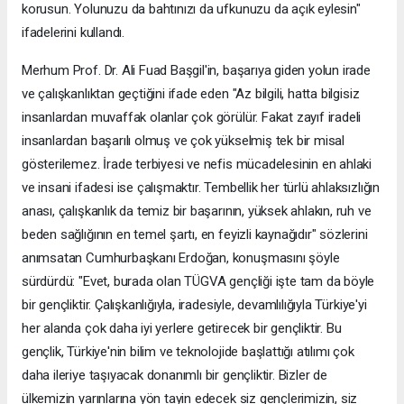
korusun. Yolunuzu da bahtınızı da ufkunuzu da açık eylesin"
ifadelerini kullandı.
Merhum Prof. Dr. Ali Fuad Başgil'in, başarıya giden yolun irade
ve çalışkanlıktan geçtiğini ifade eden "Az bilgili, hatta bilgisiz
insanlardan muvaffak olanlar çok görülür. Fakat zayıf iradeli
insanlardan başarılı olmuş ve çok yükselmiş tek bir misal
gösterilemez. İrade terbiyesi ve nefis mücadelesinin en ahlaki
ve insani ifadesi ise çalışmaktır. Tembellik her türlü ahlaksızlığın
anası, çalışkanlık da temiz bir başarının, yüksek ahlakın, ruh ve
beden sağlığının en temel şartı, en feyizli kaynağıdır" sözlerini
anımsatan Cumhurbaşkanı Erdoğan, konuşmasını şöyle
sürdürdü: "Evet, burada olan TÜGVA gençliği işte tam da böyle
bir gençliktir. Çalışkanlığıyla, iradesiyle, devamlılığıyla Türkiye'yi
her alanda çok daha iyi yerlere getirecek bir gençliktir. Bu
gençlik, Türkiye'nin bilim ve teknolojide başlattığı atılımı çok
daha ileriye taşıyacak donanımlı bir gençliktir. Bizler de
ülkemizin yarınlarına yön tayin edecek siz gençlerimizin, siz