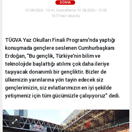
DÜNYA
01.08.2026 - 10:41, Güncelleme: 01.08.2026 - 12:05
1377 kez okundu.
TÜGVA Yaz Okulları Finali Programı'nda yaptığı
konuşmada gençlere seslenen Cumhurbaşkanı
Erdoğan, “Bu gençlik, Türkiye'nin bilim ve
teknolojide başlattığı atılımı çok daha ileriye
taşıyacak donanımlı bir gençliktir. Bizler de
ülkemizin yarınlarına yön tayin edecek siz
gençlerimizin, siz evlatlarımızın en iyi şekilde
yetişmeniz için tüm gücümüzle çalışıyoruz” dedi.