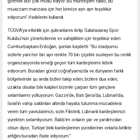
görmek bizi çok mutlu ediyor. Bu muhteşem tablo, bu
muazzam manzara için her birinize ayrı ayrı teşekkür
ediyorum" ifadelerini kullandı.
TÜGVA'ya etkinlik için şükranlarını iletip Galatasaray Spor
Kulübü'nün yöneticilerine ev sahiplikleri için teşekkür eden
Cumhurbaşkanı Erdoğan, şunları kaydetti: "Bu stadyumu
sizlerle yani her biri ayrı renkte 70 bin çiçekle süsleyen bu renkli
organizasyonda emeği geçen tüm kardeşlerimi tebrik
ediyorum. Buradan gönül coğrafyamızda ve dünyanın farklı
bölgelerinde şu anda bizleri takip eden, bizlere dua eden,
uzakta olsalar bile kalpleri bizimle çarpan tüm gençlere
selamlarımı yolluyorum. Gazze'de, Batı Şeria'da, Lübnan'da,
İsrail'in vahşi saldırıları altında hayata tutunma mücadelesi
veren tüm yavrularımızı, sizin Filistinli, Lübnanlı kardeşlerinizi
yürekten selamlıyorum. Rabb'im onların yar ve yardımcıları
olsun diyor, Türkiye'deki kardeşlerinin yüreklerinin onlarla birlikte
attığını buradan ifade ediyorum."