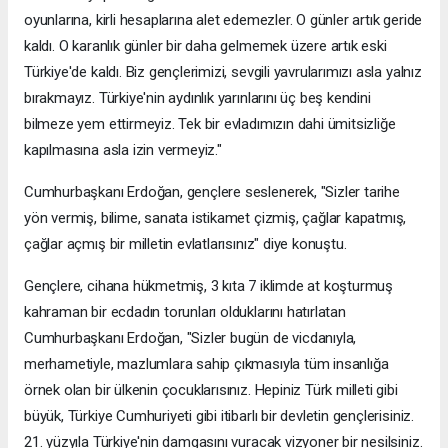
oyunlarına, kirli hesaplarına alet edemezler. O günler artık geride
kaldı. O karanlık günler bir daha gelmemek üzere artık eski
Türkiye'de kaldı. Biz gençlerimizi, sevgili yavrularımızı asla yalnız
bırakmayız. Türkiye'nin aydınlık yarınlarını üç beş kendini
bilmeze yem ettirmeyiz. Tek bir evladımızın dahi ümitsizliğe
kapılmasına asla izin vermeyiz."
Cumhurbaşkanı Erdoğan, gençlere seslenerek, "Sizler tarihe
yön vermiş, bilime, sanata istikamet çizmiş, çağlar kapatmış,
çağlar açmış bir milletin evlatlarısınız" diye konuştu.
Gençlere, cihana hükmetmiş, 3 kıta 7 iklimde at koşturmuş
kahraman bir ecdadın torunları olduklarını hatırlatan
Cumhurbaşkanı Erdoğan, "Sizler bugün de vicdanıyla,
merhametiyle, mazlumlara sahip çıkmasıyla tüm insanlığa
örnek olan bir ülkenin çocuklarısınız. Hepiniz Türk milleti gibi
büyük, Türkiye Cumhuriyeti gibi itibarlı bir devletin gençlerisiniz.
21. yüzyıla Türkiye'nin damgasını vuracak vizyoner bir nesilsiniz.