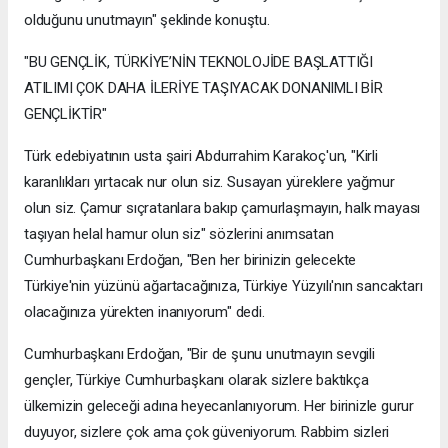
olduğunu unutmayın" şeklinde konuştu.
"BU GENÇLİK, TÜRKİYE’NİN TEKNOLOJİDE BAŞLATTIĞI
ATILIMI ÇOK DAHA İLERİYE TAŞIYACAK DONANIMLI BİR
GENÇLİKTİR"
Türk edebiyatının usta şairi Abdurrahim Karakoç'un, "Kirli
karanlıkları yırtacak nur olun siz. Susayan yüreklere yağmur
olun siz. Çamur sıçratanlara bakıp çamurlaşmayın, halk mayası
taşıyan helal hamur olun siz" sözlerini anımsatan
Cumhurbaşkanı Erdoğan, "Ben her birinizin gelecekte
Türkiye'nin yüzünü ağartacağınıza, Türkiye Yüzyılı'nın sancaktarı
olacağınıza yürekten inanıyorum" dedi.
Cumhurbaşkanı Erdoğan, "Bir de şunu unutmayın sevgili
gençler, Türkiye Cumhurbaşkanı olarak sizlere baktıkça
ülkemizin geleceği adına heyecanlanıyorum. Her birinizle gurur
duyuyor, sizlere çok ama çok güveniyorum. Rabbim sizleri