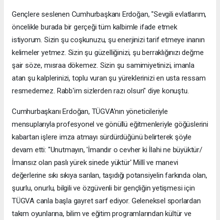
Gençlere seslenen Cumhurbaşkanı Erdoğan, "Sevgili evlatlarım,
öncelikle burada bir gerçeği tüm kalbimle ifade etmek
istiyorum. Sizin şu coşkunuzu, şu enerjinizi tarif etmeye inanın
kelimeler yetmez. Sizin şu güzelliğinizi, şu berraklığınızı değme
şair söze, mısraa dökemez. Sizin şu samimiyetinizi, imanla
atan şu kalplerinizi, toplu vuran şu yüreklerinizi en usta ressam
resmedemez. Rabb'im sizlerden razı olsun" diye konuştu.
Cumhurbaşkanı Erdoğan, TÜGVA'nın yöneticileriyle
mensuplarıyla profesyonel ve gönüllü eğitmenleriyle göğüslerini
kabartan işlere imza atmayı sürdürdüğünü belirterek şöyle
devam etti: "Unutmayın, 'İmandır o cevher ki İlahi ne büyüktür/
İmansız olan paslı yürek sinede yüktür' Millî ve manevi
değerlerine sıkı sıkıya sarılan, taşıdığı potansiyelin farkında olan,
şuurlu, onurlu, bilgili ve özgüvenli bir gençliğin yetişmesi için
TÜGVA canla başla gayret sarf ediyor. Geleneksel sporlardan
takım oyunlarına, bilim ve eğitim programlarından kültür ve