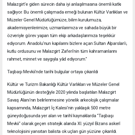
Malazgirt'e giden sürecin daha iyi anlaşılmasına önemli katkı
sağlıyor. Bu önemli çalışmada emeği bulunan Kültür Varlıkları ve
Müzeler Genel Müdürlüğümüze, bilim kurulumuza,
akademisyenlerimize, uzmanlarımıza ve sahada büyük bir
özveriyle görev yapan tüm ekip arkadaşlarımıza teşekkür
ediyorum. Anadolu'nun kapılarını bizlere açan Sultan Alparslan'ı,
kutlu ordusunu ve Malazgirt Zaferi'nin tüm kahramanlarını
rahmet, minnet ve saygıyla yâd ediyorum."
Taşbaşı Mevkii'nde tarihi bulgular ortaya çıkarıldı
Kültür ve Turizm Bakanlığı Kültür Varlıkları ve Müzeler Genel
Müdürlüğünün desteğiyle 2020 yılında başlatılan Malazgirt
Savaş Alanı'nın belirlenmesine yönelik arkeolojik çalışmalar
kapsamında, Malazgirt İç Kalesi'nin yaklaşık 500 metre
güneydoğusunda yer alan ve tarihî kaynaklarda "Taşbaşı
Mevkii" olarak geçen stratejik alanda XI. yüzyıl Bizans askerî
teknolojisini yansıtan balista ok uçları gün yüzüne çıkarıldı.