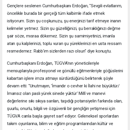
Gençlere seslenen Cumhurbaşkanı Erdoğan, "Sevgili evlatlarım,
öncelikle burada bir gerçeği tüm kalbimle ifade etmek
istiyorum. Sizin şu coşkunuzu, şu enerjinizi tarif etmeye inanın
kelimeler yetmez. Sizin şu güzelliğinizi, şu berraklığınızı değme
şair söze, mısraa dökemez. Sizin şu samimiyetinizi, imanla
atan şu kalplerinizi, toplu vuran şu yüreklerinizi en usta ressam
resmedemez. Rabb'im sizlerden razı olsun" diye konuştu.
Cumhurbaşkanı Erdoğan, TÜGVA'nın yöneticileriyle
mensuplarıyla profesyonel ve gönüllü eğitmenleriyle göğüslerini
kabartan işlere imza atmayı sürdürdüğünü belirterek şöyle
devam etti: "Unutmayın, 'İmandır o cevher ki İlahi ne büyüktür/
İmansız olan paslı yürek sinede yüktür' Millî ve manevi
değerlerine sıkı sıkıya sarılan, taşıdığı potansiyelin farkında olan,
şuurlu, onurlu, bilgili ve özgüvenli bir gençliğin yetişmesi için
TÜGVA canla başla gayret sarf ediyor. Geleneksel sporlardan
takım oyunlarına, bilim ve eğitim programlarından kültür ve