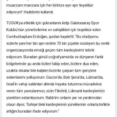
muazzam manzara için her birinize ayrı ayrı teşekkür
ediyorum" ifadelerini kullandı.
TÜGVA'ya etkinlik için şükranlarını iletip Galatasaray Spor
Kulübü'nün yöneticilerine ev sahiplikleri için teşekkür eden
Cumhurbaşkanı Erdoğan, şunları kaydetti: "Bu stadyumu
sizlerle yani her biri ayrı renkte 70 bin çiçekle süsleyen bu renkli
organizasyonda emeği geçen tüm kardeşlerimi tebrik
ediyorum. Buradan gönül coğrafyamızda ve dünyanın farklı
bölgelerinde şu anda bizleri takip eden, bizlere dua eden,
uzakta olsalar bile kalpleri bizimle çarpan tüm gençlere
selamlarımı yolluyorum. Gazze'de, Batı Şeria'da, Lübnan'da,
İsrail'in vahşi saldırıları altında hayata tutunma mücadelesi
veren tüm yavrularımızı, sizin Filistinli, Lübnanlı kardeşlerinizi
yürekten selamlıyorum. Rabb'im onların yar ve yardımcıları
olsun diyor, Türkiye'deki kardeşlerinin yüreklerinin onlarla birlikte
attığını buradan ifade ediyorum."