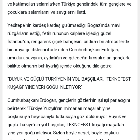
ve katılımcıları selamlarken Türkiye genelindeki tüm gençlere ve
çocuklara selamlarını ve sevgilerini iletti.
Yeditepe'nin kardeş kardeş gülümsediği, Boğaz'ında mavi
rüzgârların estiği, fetih ruhunun kalplere işlediği güzel
İstanbul'da, rengârenk çiçek bahçesini andıran bir atmosferde
bir araya geldiklerini ifade eden Cumhurbaşkanı Erdoğan;
umudun, sevginin, aydınlığın ve geleceğin timsali olan gençlerle
birlikte olmanın bahtiyarlığı içinde olduğunu dile getirdi.
"BÜYÜK VE GÜÇLÜ TÜRKİYE'NİN YOL BAŞÇILARI, 'TEKNOFEST
KUŞAĞI' YİNE YERİ GÖĞÜ İNLETİYOR"
Cumhurbaşkanı Erdoğan, gençlerin gözlerinin ışıl ışıl parladığını
belirterek "Türkiye Yüzyılı'nın mimarları maşallah yine
coşkusuyla heyecanıyla tutkusuyla göz dolduruyor. Büyük ve
güçlü Türkiye'nin yol başçıları, TEKNOFEST kuşağı maşallah
yine yeri göğü inletiyor. Sizleri böyle neşeli, böyle coşkulu