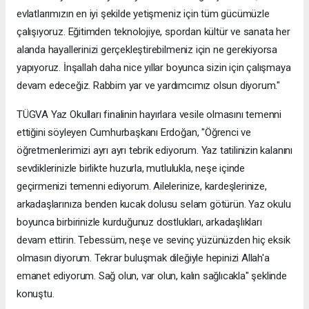
evlatlarımızın en iyi şekilde yetişmeniz için tüm gücümüzle
çalışıyoruz. Eğitimden teknolojiye, spordan kültür ve sanata her
alanda hayallerinizi gerçekleştirebilmeniz için ne gerekiyorsa
yapıyoruz. İnşallah daha nice yıllar boyunca sizin için çalışmaya
devam edeceğiz. Rabbim yar ve yardımcımız olsun diyorum."
TÜGVA Yaz Okulları finalinin hayırlara vesile olmasını temenni
ettiğini söyleyen Cumhurbaşkanı Erdoğan, "Öğrenci ve
öğretmenlerimizi ayrı ayrı tebrik ediyorum. Yaz tatilinizin kalanını
sevdiklerinizle birlikte huzurla, mutlulukla, neşe içinde
geçirmenizi temenni ediyorum. Ailelerinize, kardeşlerinize,
arkadaşlarınıza benden kucak dolusu selam götürün. Yaz okulu
boyunca birbirinizle kurduğunuz dostlukları, arkadaşlıkları
devam ettirin. Tebessüm, neşe ve sevinç yüzünüzden hiç eksik
olmasın diyorum. Tekrar buluşmak dileğiyle hepinizi Allah'a
emanet ediyorum. Sağ olun, var olun, kalın sağlıcakla" şeklinde
konuştu.