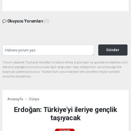
Okuyucu Yorumları
(0)
Gönder
Yorum yazarak Topluluk Kuralları’nı kabul etmiş bulunuyor ve gazetesondakika.com
sitesine yaptığınız yorumunuzla ilgili doğrudan veya dolaylı tüm sorumluluğu tek
başınıza üstleniyorsunuz. Yazılan tüm yorumlardan site yönetimi hiçbir şekilde
sorumlu tutulamaz.
Anasayfa
Dünya
Erdoğan: Türkiye'yi ileriye gençlik
taşıyacak
DÜNYA