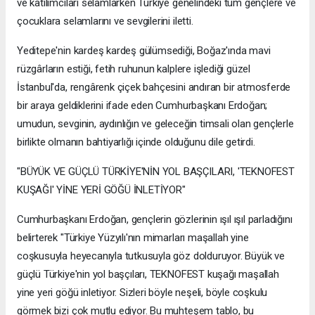
ve katılımcıları selamlarken Türkiye genelindeki tüm gençlere ve
çocuklara selamlarını ve sevgilerini iletti.
Yeditepe'nin kardeş kardeş gülümsediği, Boğaz'ında mavi
rüzgârların estiği, fetih ruhunun kalplere işlediği güzel
İstanbul'da, rengârenk çiçek bahçesini andıran bir atmosferde
bir araya geldiklerini ifade eden Cumhurbaşkanı Erdoğan;
umudun, sevginin, aydınlığın ve geleceğin timsali olan gençlerle
birlikte olmanın bahtiyarlığı içinde olduğunu dile getirdi.
"BÜYÜK VE GÜÇLÜ TÜRKİYE'NİN YOL BAŞÇILARI, 'TEKNOFEST
KUŞAĞI' YİNE YERİ GÖĞÜ İNLETİYOR"
Cumhurbaşkanı Erdoğan, gençlerin gözlerinin ışıl ışıl parladığını
belirterek "Türkiye Yüzyılı'nın mimarları maşallah yine
coşkusuyla heyecanıyla tutkusuyla göz dolduruyor. Büyük ve
güçlü Türkiye'nin yol başçıları, TEKNOFEST kuşağı maşallah
yine yeri göğü inletiyor. Sizleri böyle neşeli, böyle coşkulu
görmek bizi çok mutlu ediyor. Bu muhteşem tablo, bu