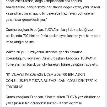
sanat etkinliklerine, doğa kamplarından sivil toplum
faaliyetlerine, gençlerimize her alanda değer katan, yeni ufuklar
kazandıran, onları güçlü bir geleceğe hazırlayan çok önemli
çalışmalar gerçekleştiriyor.”
Cumhurbaşkanı Erdoğan, TÜGVA'nın bu yıl düzenlediği yaz
okullarında 700 binden fazla katılımcıya ulaşarak yeni bir rekora
imza attığını belirtti.
Vakfın bu yıl 1,5 milyonun üzerinde gencin hayatına
dokunduğunu söyleyen Cumhurbaşkanı Erdoğan, TÜGVA'nın
Türkiye'nin en büyük gençlik hareketi hâline geldiğini ifade etti.
"81 VİLAYETİMİZDE, 625 İLÇEMİZDE 400 BİNİ AŞKIN
GÖNÜLLÜSÜYLE TÜGVA AİLEMİZİ CANI GÖNÜLDEN TEBRİK
EDİYORUM"
Cumhurbaşkanı Erdoğan, 6 hafta süren TÜGVA yaz okullarında
yaklaşık 460 bin öğrencinin Kur'an-ı Kerim eğitimini