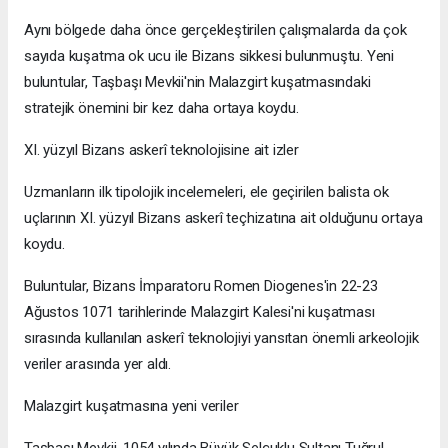
Aynı bölgede daha önce gerçekleştirilen çalışmalarda da çok
sayıda kuşatma ok ucu ile Bizans sikkesi bulunmuştu. Yeni
buluntular, Taşbaşı Mevkii'nin Malazgirt kuşatmasındaki
stratejik önemini bir kez daha ortaya koydu.
XI. yüzyıl Bizans askerî teknolojisine ait izler
Uzmanların ilk tipolojik incelemeleri, ele geçirilen balista ok
uçlarının XI. yüzyıl Bizans askerî teçhizatına ait olduğunu ortaya
koydu.
Buluntular, Bizans İmparatoru Romen Diogenes'in 22-23
Ağustos 1071 tarihlerinde Malazgirt Kalesi'ni kuşatması
sırasında kullanılan askerî teknolojiyi yansıtan önemli arkeolojik
veriler arasında yer aldı.
Malazgirt kuşatmasına yeni veriler
Taşbaşı Mevkii, 1054 yılında Büyük Selçuklu Sultanı Tuğrul