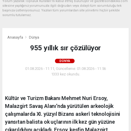
Yorum yazarak Topluluk Kuralları’nı kabul etmiş bulunuyor ve gazetesondakika.com
sitesine yaptığınız yorumunuzla ilgili doğrudan veya dolaylı tüm sorumluluğu tek
başınıza üstleniyorsunuz. Yazılan tüm yorumlardan site yönetimi hiçbir şekilde
sorumlu tutulamaz.
Anasayfa
Dünya
955 yıllık sır çözülüyor
DÜNYA
01.08.2026 - 11:11, Güncelleme: 01.08.2026 - 11:56
1333 kez okundu.
Kültür ve Turizm Bakanı Mehmet Nuri Ersoy,
Malazgirt Savaş Alanı'nda yürütülen arkeolojik
çalışmalarda XI. yüzyıl Bizans askerî teknolojisini
yansıtan balista ok uçlarının ilk kez gün yüzüne
çıkarıldığını açıkladı. Ersoy, keşfin Malazgirt