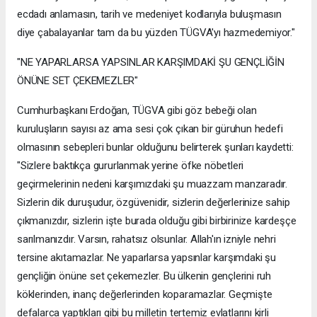
ecdadı anlamasın, tarih ve medeniyet kodlarıyla buluşmasın
diye çabalayanlar tam da bu yüzden TÜGVA'yı hazmedemiyor."
"NE YAPARLARSA YAPSINLAR KARŞIMDAKİ ŞU GENÇLİĞİN
ÖNÜNE SET ÇEKEMEZLER"
Cumhurbaşkanı Erdoğan, TÜGVA gibi göz bebeği olan
kuruluşların sayısı az ama sesi çok çıkan bir güruhun hedefi
olmasının sebepleri bunlar olduğunu belirterek şunları kaydetti:
"Sizlere baktıkça gururlanmak yerine öfke nöbetleri
geçirmelerinin nedeni karşımızdaki şu muazzam manzaradır.
Sizlerin dik duruşudur, özgüvenidir, sizlerin değerlerinize sahip
çıkmanızdır, sizlerin işte burada olduğu gibi birbirinize kardeşçe
sarılmanızdır. Varsın, rahatsız olsunlar. Allah'ın izniyle nehri
tersine akıtamazlar. Ne yaparlarsa yapsınlar karşımdaki şu
gençliğin önüne set çekemezler. Bu ülkenin gençlerini ruh
köklerinden, inanç değerlerinden koparamazlar. Geçmişte
defalarca yaptıkları gibi bu milletin tertemiz evlatlarını kirli