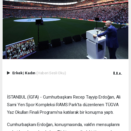
Erkek
|
Kadın
(Haberi Sesli Oku)
İSTANBUL (İGFA) - Cumhurbaşkanı Recep Tayyip Erdoğan, Ali
Sami Yen Spor Kompleksi RAMS Park'ta düzenlenen TÜGVA
Yaz Okulları Finali Programı'na katılarak bir konuşma yaptı.
Cumhurbaşkanı Erdoğan, konuşmasında, vakfın mensuplarını