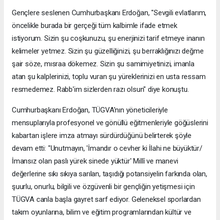
Gençlere seslenen Cumhurbaşkanı Erdoğan, "Sevgili evlatlarım,
öncelikle burada bir gerçeği tüm kalbimle ifade etmek
istiyorum. Sizin şu coşkunuzu, şu enerjinizi tarif etmeye inanın
kelimeler yetmez. Sizin şu güzelliğinizi, şu berraklığınızı değme
şair söze, mısraa dökemez. Sizin şu samimiyetinizi, imanla
atan şu kalplerinizi, toplu vuran şu yüreklerinizi en usta ressam
resmedemez. Rabb'im sizlerden razı olsun" diye konuştu.
Cumhurbaşkanı Erdoğan, TÜGVA'nın yöneticileriyle
mensuplarıyla profesyonel ve gönüllü eğitmenleriyle göğüslerini
kabartan işlere imza atmayı sürdürdüğünü belirterek şöyle
devam etti: "Unutmayın, 'İmandır o cevher ki İlahi ne büyüktür/
İmansız olan paslı yürek sinede yüktür' Millî ve manevi
değerlerine sıkı sıkıya sarılan, taşıdığı potansiyelin farkında olan,
şuurlu, onurlu, bilgili ve özgüvenli bir gençliğin yetişmesi için
TÜGVA canla başla gayret sarf ediyor. Geleneksel sporlardan
takım oyunlarına, bilim ve eğitim programlarından kültür ve