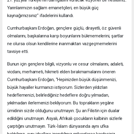
21. yüzyıla Türkiye'nin damgasını vuracak vizyoner bir nesilsiniz.
Yarınlarımızın sağlam emanetçileri, en büyük güç
kaynağımızsınız" ifadelerini kullandı.
Cumhurbaşkanı Erdoğan, gençlere güçlü, dirayetli, öz güvenli
olmalarını, başkalarına karşı boyunlarını bükmemelerini, şartlar
ne olursa olsun kendilerine inanmaktan vazgeçmemelerini
tavsiye etti.
Bunun için gençlere bilgili, vizyonlu ve cesur olmalarını, adaleti,
vicdanı, merhameti, hikmeti elden bırakmamalarını öneren
Cumhurbaşkanı Erdoğan, "Hepinizden büyük düşünmenizi,
büyük hayaller kurmanızı istiyorum. Sizlerden yıldızları
hedeflemenizi, belirlediğiniz hedeflere doğru yılmadan,
yıkılmadan ilerlemenizi bekliyorum. Bu toprakların yegâne
ümidinin sizde olduğunu unutmayın. Şu an Filistin için dualar
edildiğini unutmayın. Asyalı, Afrikalı çocukların kalbinin sizlerle
çarptığını unutmayın. Türk-İslam dünyasında aynı ufka