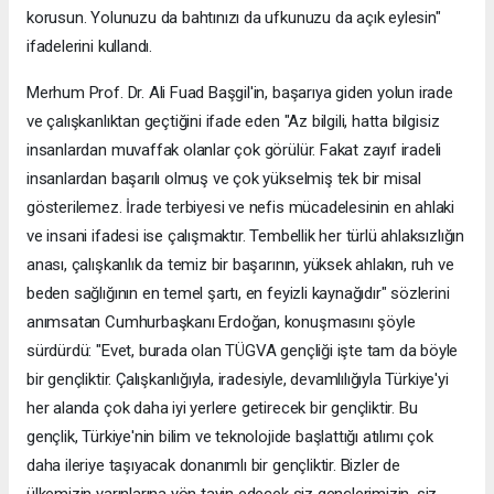
korusun. Yolunuzu da bahtınızı da ufkunuzu da açık eylesin"
ifadelerini kullandı.
Merhum Prof. Dr. Ali Fuad Başgil'in, başarıya giden yolun irade
ve çalışkanlıktan geçtiğini ifade eden "Az bilgili, hatta bilgisiz
insanlardan muvaffak olanlar çok görülür. Fakat zayıf iradeli
insanlardan başarılı olmuş ve çok yükselmiş tek bir misal
gösterilemez. İrade terbiyesi ve nefis mücadelesinin en ahlaki
ve insani ifadesi ise çalışmaktır. Tembellik her türlü ahlaksızlığın
anası, çalışkanlık da temiz bir başarının, yüksek ahlakın, ruh ve
beden sağlığının en temel şartı, en feyizli kaynağıdır" sözlerini
anımsatan Cumhurbaşkanı Erdoğan, konuşmasını şöyle
sürdürdü: "Evet, burada olan TÜGVA gençliği işte tam da böyle
bir gençliktir. Çalışkanlığıyla, iradesiyle, devamlılığıyla Türkiye'yi
her alanda çok daha iyi yerlere getirecek bir gençliktir. Bu
gençlik, Türkiye'nin bilim ve teknolojide başlattığı atılımı çok
daha ileriye taşıyacak donanımlı bir gençliktir. Bizler de