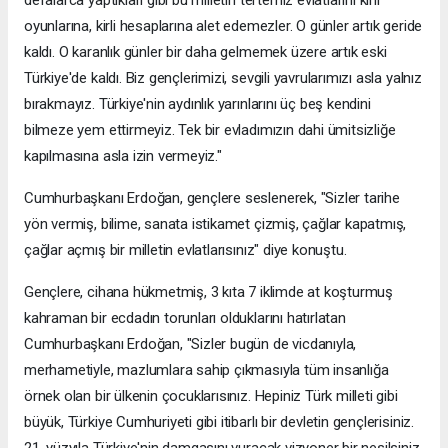
defalarca yaptıkları gibi bu milletin tertemiz evlatlarını kirli
oyunlarına, kirli hesaplarına alet edemezler. O günler artık geride
kaldı. O karanlık günler bir daha gelmemek üzere artık eski
Türkiye'de kaldı. Biz gençlerimizi, sevgili yavrularımızı asla yalnız
bırakmayız. Türkiye'nin aydınlık yarınlarını üç beş kendini
bilmeze yem ettirmeyiz. Tek bir evladımızın dahi ümitsizliğe
kapılmasına asla izin vermeyiz."
Cumhurbaşkanı Erdoğan, gençlere seslenerek, "Sizler tarihe
yön vermiş, bilime, sanata istikamet çizmiş, çağlar kapatmış,
çağlar açmış bir milletin evlatlarısınız" diye konuştu.
Gençlere, cihana hükmetmiş, 3 kıta 7 iklimde at koşturmuş
kahraman bir ecdadın torunları olduklarını hatırlatan
Cumhurbaşkanı Erdoğan, "Sizler bugün de vicdanıyla,
merhametiyle, mazlumlara sahip çıkmasıyla tüm insanlığa
örnek olan bir ülkenin çocuklarısınız. Hepiniz Türk milleti gibi
büyük, Türkiye Cumhuriyeti gibi itibarlı bir devletin gençlerisiniz.