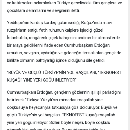
ve katılımcıları selamlarken Türkiye genelindeki tüm gençlere ve
çocuklara selamlarını ve sevgilerini iletti.
Yeditepe'nin kardeş kardeş gülümsediği, Boğaz'ında mavi
rüzgârların estiği, fetih ruhunun kalplere işlediği güzel
İstanbul'da, rengârenk çiçek bahçesini andıran bir atmosferde
bir araya geldiklerini ifade eden Cumhurbaşkanı Erdoğan;
umudun, sevginin, aydınlığın ve geleceğin timsali olan gençlerle
birlikte olmanın bahtiyarlığı içinde olduğunu dile getirdi.
"BÜYÜK VE GÜÇLÜ TÜRKİYE'NİN YOL BAŞÇILARI, 'TEKNOFEST
KUŞAĞI' YİNE YERİ GÖĞÜ İNLETİYOR"
Cumhurbaşkanı Erdoğan, gençlerin gözlerinin ışıl ışıl parladığını
belirterek "Türkiye Yüzyılı'nın mimarları maşallah yine
coşkusuyla heyecanıyla tutkusuyla göz dolduruyor. Büyük ve
güçlü Türkiye'nin yol başçıları, TEKNOFEST kuşağı maşallah
yine yeri göğü inletiyor. Sizleri böyle neşeli, böyle coşkulu