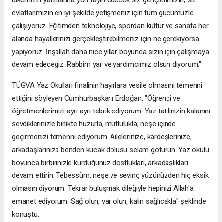
ülkemizin yarınlarına yön tayin edecek siz gençlerimizin, siz
evlatlarımızın en iyi şekilde yetişmeniz için tüm gücümüzle
çalışıyoruz. Eğitimden teknolojiye, spordan kültür ve sanata her
alanda hayallerinizi gerçekleştirebilmeniz için ne gerekiyorsa
yapıyoruz. İnşallah daha nice yıllar boyunca sizin için çalışmaya
devam edeceğiz. Rabbim yar ve yardımcımız olsun diyorum."
TÜGVA Yaz Okulları finalinin hayırlara vesile olmasını temenni
ettiğini söyleyen Cumhurbaşkanı Erdoğan, "Öğrenci ve
öğretmenlerimizi ayrı ayrı tebrik ediyorum. Yaz tatilinizin kalanını
sevdiklerinizle birlikte huzurla, mutlulukla, neşe içinde
geçirmenizi temenni ediyorum. Ailelerinize, kardeşlerinize,
arkadaşlarınıza benden kucak dolusu selam götürün. Yaz okulu
boyunca birbirinizle kurduğunuz dostlukları, arkadaşlıkları
devam ettirin. Tebessüm, neşe ve sevinç yüzünüzden hiç eksik
olmasın diyorum. Tekrar buluşmak dileğiyle hepinizi Allah'a
emanet ediyorum. Sağ olun, var olun, kalın sağlıcakla" şeklinde
konuştu.