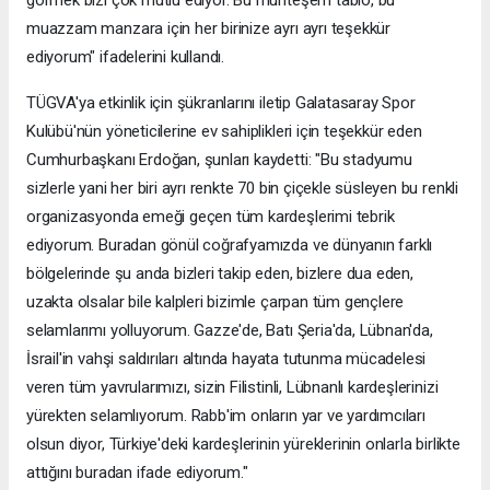
görmek bizi çok mutlu ediyor. Bu muhteşem tablo, bu
muazzam manzara için her birinize ayrı ayrı teşekkür
ediyorum" ifadelerini kullandı.
TÜGVA'ya etkinlik için şükranlarını iletip Galatasaray Spor
Kulübü'nün yöneticilerine ev sahiplikleri için teşekkür eden
Cumhurbaşkanı Erdoğan, şunları kaydetti: "Bu stadyumu
sizlerle yani her biri ayrı renkte 70 bin çiçekle süsleyen bu renkli
organizasyonda emeği geçen tüm kardeşlerimi tebrik
ediyorum. Buradan gönül coğrafyamızda ve dünyanın farklı
bölgelerinde şu anda bizleri takip eden, bizlere dua eden,
uzakta olsalar bile kalpleri bizimle çarpan tüm gençlere
selamlarımı yolluyorum. Gazze'de, Batı Şeria'da, Lübnan'da,
İsrail'in vahşi saldırıları altında hayata tutunma mücadelesi
veren tüm yavrularımızı, sizin Filistinli, Lübnanlı kardeşlerinizi
yürekten selamlıyorum. Rabb'im onların yar ve yardımcıları
olsun diyor, Türkiye'deki kardeşlerinin yüreklerinin onlarla birlikte
attığını buradan ifade ediyorum."