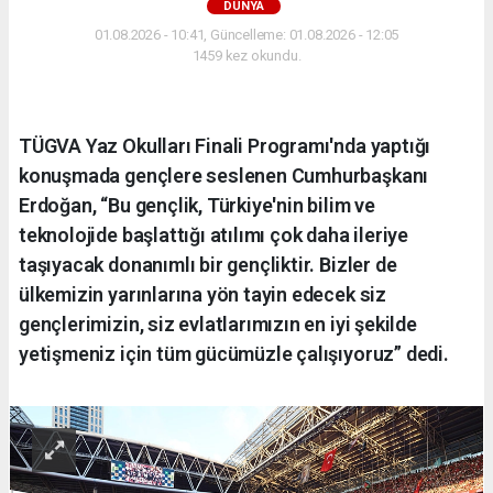
DÜNYA
01.08.2026 - 10:41, Güncelleme: 01.08.2026 - 12:05
1459 kez okundu.
TÜGVA Yaz Okulları Finali Programı'nda yaptığı
konuşmada gençlere seslenen Cumhurbaşkanı
Erdoğan, “Bu gençlik, Türkiye'nin bilim ve
teknolojide başlattığı atılımı çok daha ileriye
taşıyacak donanımlı bir gençliktir. Bizler de
ülkemizin yarınlarına yön tayin edecek siz
gençlerimizin, siz evlatlarımızın en iyi şekilde
yetişmeniz için tüm gücümüzle çalışıyoruz” dedi.