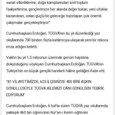
sanat etkinliklerine, doğa kamplarından sivil toplum
faaliyetlerine, gençlerimize her alanda değer katan, yeni ufuklar
kazandıran, onları güçlü bir geleceğe hazırlayan çok önemli
çalışmalar gerçekleştiriyor.”
Cumhurbaşkanı Erdoğan, TÜGVA'nın bu yıl düzenlediği yaz
okullarında 700 binden fazla katılımcıya ulaşarak yeni bir rekora
imza attığını belirtti.
Vakfın bu yıl 1,5 milyonun üzerinde gencin hayatına
dokunduğunu söyleyen Cumhurbaşkanı Erdoğan, TÜGVA'nın
Türkiye'nin en büyük gençlik hareketi hâline geldiğini ifade etti.
"81 VİLAYETİMİZDE, 625 İLÇEMİZDE 400 BİNİ AŞKIN
GÖNÜLLÜSÜYLE TÜGVA AİLEMİZİ CANI GÖNÜLDEN TEBRİK
EDİYORUM"
Cumhurbaşkanı Erdoğan, 6 hafta süren TÜGVA yaz okullarında
yaklaşık 460 bin öğrencinin Kur'an-ı Kerim eğitimini