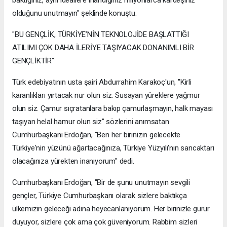
baktığınız, aynı ideallere inandığınız milyonlarca kardeşiniz
olduğunu unutmayın" şeklinde konuştu.
"BU GENÇLİK, TÜRKİYE’NİN TEKNOLOJİDE BAŞLATTIĞI
ATILIMI ÇOK DAHA İLERİYE TAŞIYACAK DONANIMLI BİR
GENÇLİKTİR"
Türk edebiyatının usta şairi Abdurrahim Karakoç'un, "Kirli
karanlıkları yırtacak nur olun siz. Susayan yüreklere yağmur
olun siz. Çamur sıçratanlara bakıp çamurlaşmayın, halk mayası
taşıyan helal hamur olun siz" sözlerini anımsatan
Cumhurbaşkanı Erdoğan, "Ben her birinizin gelecekte
Türkiye'nin yüzünü ağartacağınıza, Türkiye Yüzyılı'nın sancaktarı
olacağınıza yürekten inanıyorum" dedi.
Cumhurbaşkanı Erdoğan, "Bir de şunu unutmayın sevgili
gençler, Türkiye Cumhurbaşkanı olarak sizlere baktıkça
ülkemizin geleceği adına heyecanlanıyorum. Her birinizle gurur
duyuyor, sizlere çok ama çok güveniyorum. Rabbim sizleri