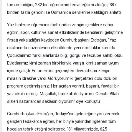
tamamladığını, 232 bin öğrencinin tecvit eğitimi aldığını, 387
binden fazla gencin ise Osmanlıca derslerine katıldığını anlattı.
Yüz binlerce öğrencinin birbirinden zengin içeriklere sahip
eğitim, spor, kültür ve sanat etkinliklerinde kendilerini geliştirme
fırsatı yakaladığını kaydeden Cumhurbaşkanı Erdoğan, "Yaz
okullarında düzenlenen etkinliklerde yeni dostluklar kuruldu.
Çocuklarımız farklı alanlarda bilgi, görgü ve tecrübe sahibi oldu.
Evlatlarımız kimi zaman birbirleriyle yarıştı, kimi zaman uyum
içinde çalıştı. En önemlisi geçmişten devraldıkları zengin
mirasın idrakine vardı. Görüyorum ki gerçekten dolu dolu bir
program geçirmişsiniz. Her açıdan verimli, başarılı, faydalı bir
yaz okulu olmuş. Maşallah, barekallah diyorum. Cenabı Allah
sizleri nazarlardan saklasın diyorum" diye konuştu.
Cumhurbaşkanı Erdoğan, Türkiye'nin geleceğine yön verecek
gençleri fedakârca eğiten, her biriyle yakından ilgilenen tüm
hocaları tebrik ettiğini belirterek, "81 vilayetimizde, 625