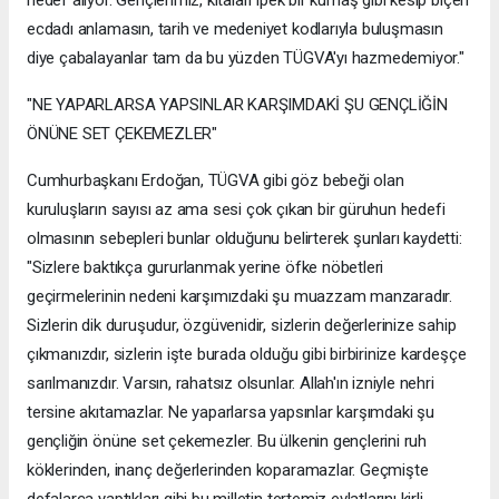
hedef alıyor. Gençlerimiz, kıtaları ipek bir kumaş gibi kesip biçen
ecdadı anlamasın, tarih ve medeniyet kodlarıyla buluşmasın
diye çabalayanlar tam da bu yüzden TÜGVA'yı hazmedemiyor."
"NE YAPARLARSA YAPSINLAR KARŞIMDAKİ ŞU GENÇLİĞİN
ÖNÜNE SET ÇEKEMEZLER"
Cumhurbaşkanı Erdoğan, TÜGVA gibi göz bebeği olan
kuruluşların sayısı az ama sesi çok çıkan bir güruhun hedefi
olmasının sebepleri bunlar olduğunu belirterek şunları kaydetti:
"Sizlere baktıkça gururlanmak yerine öfke nöbetleri
geçirmelerinin nedeni karşımızdaki şu muazzam manzaradır.
Sizlerin dik duruşudur, özgüvenidir, sizlerin değerlerinize sahip
çıkmanızdır, sizlerin işte burada olduğu gibi birbirinize kardeşçe
sarılmanızdır. Varsın, rahatsız olsunlar. Allah'ın izniyle nehri
tersine akıtamazlar. Ne yaparlarsa yapsınlar karşımdaki şu
gençliğin önüne set çekemezler. Bu ülkenin gençlerini ruh
köklerinden, inanç değerlerinden koparamazlar. Geçmişte