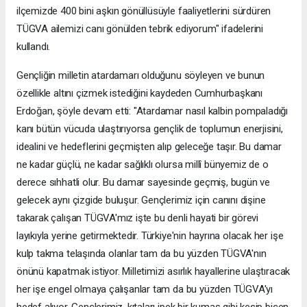
ilçemizde 400 bini aşkın gönüllüsüyle faaliyetlerini sürdüren
TÜGVA ailemizi canı gönülden tebrik ediyorum" ifadelerini
kullandı.
Gençliğin milletin atardamarı olduğunu söyleyen ve bunun
özellikle altını çizmek istediğini kaydeden Cumhurbaşkanı
Erdoğan, şöyle devam etti: "Atardamar nasıl kalbin pompaladığı
kanı bütün vücuda ulaştırıyorsa gençlik de toplumun enerjisini,
idealini ve hedeflerini geçmişten alıp geleceğe taşır. Bu damar
ne kadar güçlü, ne kadar sağlıklı olursa millî bünyemiz de o
derece sıhhatli olur. Bu damar sayesinde geçmiş, bugün ve
gelecek aynı çizgide buluşur. Gençlerimiz için canını dişine
takarak çalışan TÜGVA'mız işte bu denli hayati bir görevi
layıkıyla yerine getirmektedir. Türkiye'nin hayrına olacak her işe
kulp takma telaşında olanlar tam da bu yüzden TÜGVA'nın
önünü kapatmak istiyor. Milletimizi asırlık hayallerine ulaştıracak
her işe engel olmaya çalışanlar tam da bu yüzden TÜGVA'yı