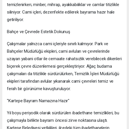
temizlenirken; minber, mihrap, ayakkabılıklar ve camlar titizlikle
siliniyor. Cami içleri, dezenfekte edilerek bayrama hazır hale
getiriliyor.
Bahçe ve Çevrede Estetik Dokunuş
Çalışmalar yalnızca cami içleriyle sınırlı kalmıyor. Park ve
Bahçeler Müdürlüğü ekipleri, cami avluları ve çevrelerinde
uzayan yabani otlar ile cemaate rahatsızlık verebilecek dikenleri
biçerek çevre düzenlemesi gerçekleştiriyor. Ağaç budama
çalışmaları da titizlikle sürdürülürken, Temizlik İşleri Müdürlüğü
ekipleri tarafından avlular yıkanarak cami çevreleri temiz ve
ferah bir görünüme kavuşturuluyor.
"Kartepe Bayram Namazına Hazır"
Yıl boyu periyodik olarak sürdürülen ibadethane temizlikleri, bu
çalışmayla birlikte bayram öncesi zirve noktasına ulaştı.
Kartepe Belediyesi yetkilileri, ilçedeki tüm ibadethanelerin