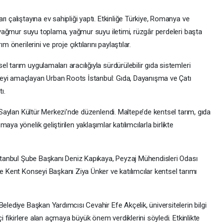
ı çalıştayına ev sahipliği yaptı. Etkinliğe Türkiye, Romanya ve
ri yağmur suyu toplama, yağmur suyu iletimi, rüzgâr perdeleri başta
 önerilerini ve proje çıktılarını paylaştılar.
 tarım uygulamaları aracılığıyla sürdürülebilir gıda sistemleri
eyi amaçlayan Urban Roots İstanbul: Gıda, Dayanışma ve Çatı
ı.
n Saylan Kültür Merkezi’nde düzenlendi. Maltepe’de kentsel tarım, gıda
ya yönelik geliştirilen yaklaşımlar katılımcılarla birlikte
 İstanbul Şube Başkanı Deniz Kapıkaya, Peyzaj Mühendisleri Odası
pe Kent Konseyi Başkanı Ziya Ünker ve katılımcılar kentsel tarımı
elediye Başkan Yardımcısı Cevahir Efe Akçelik, üniversitelerin bilgi
çi fikirlere alan açmaya büyük önem verdiklerini söyledi. Etkinlikte