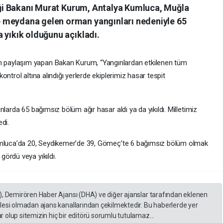
liği Bakanı Murat Kurum, Antalya Kumluca, Muğla
 meydana gelen orman yangınları nedeniyle 65
 yıkık olduğunu açıkladı.
paylaşım yapan Bakan Kurum, “Yangınlardan etkilenen tüm
ntrol altına alındığı yerlerde ekiplerimiz hasar tespit
larda 65 bağımsız bölüm ağır hasar aldı ya da yıkıldı. Milletimiz
di.
Kumluca’da 20, Seydikemer’de 39, Gömeç’te 6 bağımsız bölüm olmak
ördü veya yıkıldı.
), Demirören Haber Ajansı (DHA) ve diğer ajanslar tarafından eklenen
lesi olmadan ajans kanallarından çekilmektedir. Bu haberlerde yer
 olup sitemizin hiç bir editörü sorumlu tutulamaz...