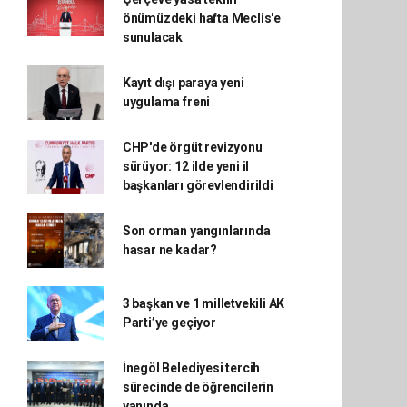
önümüzdeki hafta Meclis'e
sunulacak
Kayıt dışı paraya yeni
uygulama freni
CHP'de örgüt revizyonu
sürüyor: 12 ilde yeni il
başkanları görevlendirildi
Son orman yangınlarında
hasar ne kadar?
3 başkan ve 1 milletvekili AK
Parti’ye geçiyor
İnegöl Belediyesi tercih
sürecinde de öğrencilerin
yanında