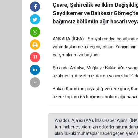
Çevre, Şehircilik ve İklim Değişik
Seydikemer ve Balıkesir Gömeç’te
bağımsız bölümün ağır hasarlı veya
ANKARA (İGFA) - Sosyal medya hesabından 
vatandaşlarımıza geçmiş olsun. Yangınların ko
çalışmalarımıza başladı.
Şu anda Antalya, Muğla ve Balıkesir’de yangın
üzülmesin, devletimiz daima yanınızdadır” de
Bakan Kurum’un paylaştığı verilere göre, 
üzere toplam 65 bağımsız bölüm ağır hasar g
Anadolu Ajansı (AA), İhlas Haber Ajansı (İHA
tüm haberler, sitemizin editörlerinin müdaha
alan hukuki muhataplar haberi geçen ajanslar