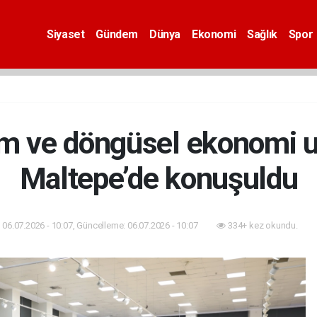
Siyaset
Gündem
Dünya
Ekonomi
Sağlık
Spor
ım ve döngüsel ekonomi 
Maltepe’de konuşuldu
06.07.2026 - 10:07, Güncelleme: 06.07.2026 - 10:07
334+ kez okundu.