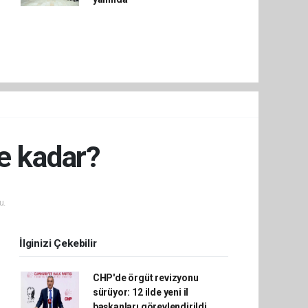
e kadar?
u.
İlginizi Çekebilir
CHP'de örgüt revizyonu
sürüyor: 12 ilde yeni il
başkanları görevlendirildi