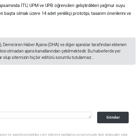
apsamında İTÜ, UPM ve UPB öğrencileri geliştirdikleri yağmur suyu
i başta olmak üzere 14 adet yenilikçi prototipi, tasarım önerilerini ve
), Demirören Haber Ajansı (DHA) ve diğer ajanslar tarafından eklenen
lesi olmadan ajans kanallarından çekilmektedir. Bu haberlerde yer
 olup sitemizin hiç bir editörü sorumlu tutulamaz...
Gönder
nuyor ve gazetesondakika.com sitesine yaptığınız yorumunuzla ilgili doğrudan veya