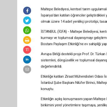
Maltepe Belediyesi, kentsel tarım uygulamalar
İspanya’dan katılan öğrenciler geliştirdikle
olmak üzere 14 adet yenilikçi prototipi, tasarım
İSTANBUL (İGFA) - Maltepe Belediyesi, kentsel
kurmayı ve toplumsal dayanışmayı geliştirm
Bostanı Paylaşım Etkinliği’ne ev sahipliği yapt
Avrupa Birliği destekli proje Prof. Dr. Türka
sistemleri, döngüsellik ve toplumsal dayanışma
değerlendirildi.
Etkinliğe katılan Ziraat Mühendisleri Odası
İstanbul Şube Başkanı Nilüfer Birinci, Malte
konuştu.
Etkinliğin açılış konuşmasını yapan Maltepe B
birikimini yerel yönetimlere taşımaya, yenilik