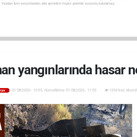
. Yazılan tüm yorumlardan site yönetimi hiçbir şekilde sorumlu tutulamaz.
an yangınlarında hasar n
01.08.2026 - 10:55, Güncelleme: 01.08.2026 - 11:55
1263 kez okund
nya