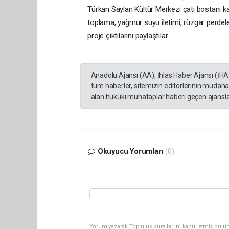
Türkan Saylan Kültür Merkezi çatı bostanı k
toplama, yağmur suyu iletimi, rüzgar perdeler
proje çıktılarını paylaştılar.
Anadolu Ajansı (AA), İhlas Haber Ajansı (İHA
tüm haberler, sitemizin editörlerinin müdaha
alan hukuki muhataplar haberi geçen ajanslar
Okuyucu Yorumları
(0)
Yorum yazarak Topluluk Kuralları’nı kabul etmiş bulu