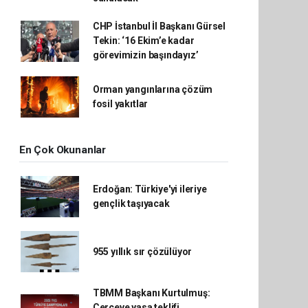
CHP İstanbul İl Başkanı Gürsel
Tekin: ‘16 Ekim’e kadar
görevimizin başındayız’
Orman yangınlarına çözüm
fosil yakıtlar
En Çok Okunanlar
Erdoğan: Türkiye'yi ileriye
gençlik taşıyacak
955 yıllık sır çözülüyor
TBMM Başkanı Kurtulmuş:
Çerçeve yasa teklifi