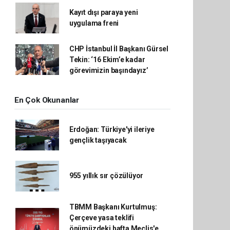
Kayıt dışı paraya yeni
uygulama freni
CHP İstanbul İl Başkanı Gürsel
Tekin: ‘16 Ekim’e kadar
görevimizin başındayız’
En Çok Okunanlar
Erdoğan: Türkiye'yi ileriye
gençlik taşıyacak
955 yıllık sır çözülüyor
TBMM Başkanı Kurtulmuş:
Çerçeve yasa teklifi
önümüzdeki hafta Meclis'e