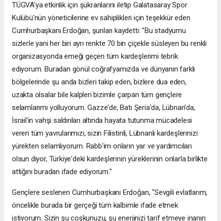
TÜGVA'ya etkinlik için şükranlarını iletip Galatasaray Spor
Kulübü'nün yöneticilerine ev sahiplikleri için teşekkür eden
Cumhurbaşkanı Erdoğan, şunları kaydetti: "Bu stadyumu
sizlerle yani her biri ayrı renkte 70 bin çiçekle süsleyen bu renkli
organizasyonda emeği geçen tüm kardeşlerimi tebrik
ediyorum. Buradan gönül coğrafyamızda ve dünyanın farklı
bölgelerinde şu anda bizleri takip eden, bizlere dua eden,
uzakta olsalar bile kalpleri bizimle çarpan tüm gençlere
selamlarımı yolluyorum. Gazze'de, Batı Şeria'da, Lübnan'da,
İsrail'in vahşi saldırıları altında hayata tutunma mücadelesi
veren tüm yavrularımızı, sizin Filistinli, Lübnanlı kardeşlerinizi
yürekten selamlıyorum. Rabb'im onların yar ve yardımcıları
olsun diyor, Türkiye'deki kardeşlerinin yüreklerinin onlarla birlikte
attığını buradan ifade ediyorum."
Gençlere seslenen Cumhurbaşkanı Erdoğan, "Sevgili evlatlarım,
öncelikle burada bir gerçeği tüm kalbimle ifade etmek
istiyorum. Sizin şu coşkunuzu, şu enerjinizi tarif etmeye inanın