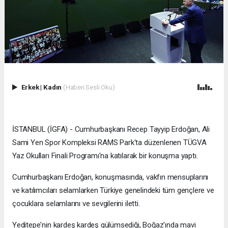
Erkek
|
Kadın
(Haberi Sesli Oku)
İSTANBUL (İGFA) - Cumhurbaşkanı Recep Tayyip Erdoğan, Ali
Sami Yen Spor Kompleksi RAMS Park'ta düzenlenen TÜGVA
Yaz Okulları Finali Programı'na katılarak bir konuşma yaptı.
Cumhurbaşkanı Erdoğan, konuşmasında, vakfın mensuplarını
ve katılımcıları selamlarken Türkiye genelindeki tüm gençlere ve
çocuklara selamlarını ve sevgilerini iletti.
Yeditepe'nin kardeş kardeş gülümsediği, Boğaz'ında mavi