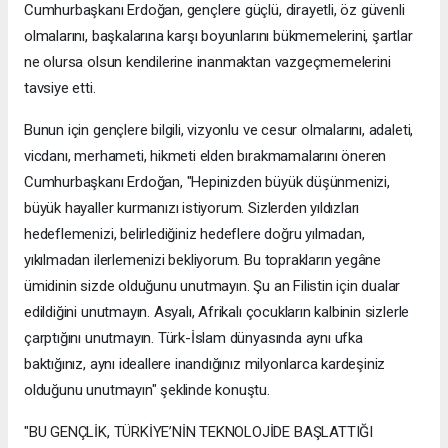
Cumhurbaşkanı Erdoğan, gençlere güçlü, dirayetli, öz güvenli
olmalarını, başkalarına karşı boyunlarını bükmemelerini, şartlar
ne olursa olsun kendilerine inanmaktan vazgeçmemelerini
tavsiye etti.
Bunun için gençlere bilgili, vizyonlu ve cesur olmalarını, adaleti,
vicdanı, merhameti, hikmeti elden bırakmamalarını öneren
Cumhurbaşkanı Erdoğan, "Hepinizden büyük düşünmenizi,
büyük hayaller kurmanızı istiyorum. Sizlerden yıldızları
hedeflemenizi, belirlediğiniz hedeflere doğru yılmadan,
yıkılmadan ilerlemenizi bekliyorum. Bu toprakların yegâne
ümidinin sizde olduğunu unutmayın. Şu an Filistin için dualar
edildiğini unutmayın. Asyalı, Afrikalı çocukların kalbinin sizlerle
çarptığını unutmayın. Türk-İslam dünyasında aynı ufka
baktığınız, aynı ideallere inandığınız milyonlarca kardeşiniz
olduğunu unutmayın" şeklinde konuştu.
"BU GENÇLİK, TÜRKİYE’NİN TEKNOLOJİDE BAŞLATTIĞI