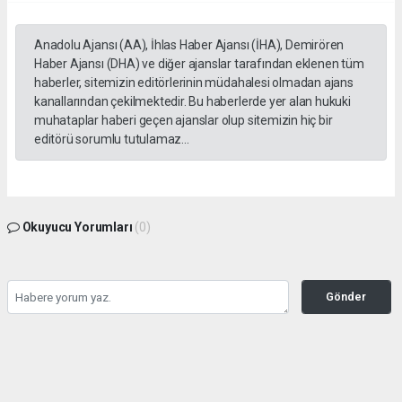
Anadolu Ajansı (AA), İhlas Haber Ajansı (İHA), Demirören
Haber Ajansı (DHA) ve diğer ajanslar tarafından eklenen tüm
haberler, sitemizin editörlerinin müdahalesi olmadan ajans
kanallarından çekilmektedir. Bu haberlerde yer alan hukuki
muhataplar haberi geçen ajanslar olup sitemizin hiç bir
editörü sorumlu tutulamaz...
Okuyucu Yorumları
(0)
Gönder
Yorum yazarak Topluluk Kuralları’nı kabul etmiş bulunuyor ve gazetesondakika.com
sitesine yaptığınız yorumunuzla ilgili doğrudan veya dolaylı tüm sorumluluğu tek
başınıza üstleniyorsunuz. Yazılan tüm yorumlardan site yönetimi hiçbir şekilde
sorumlu tutulamaz.