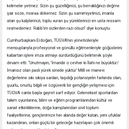
kelimeler yetmez. Sizin şu güzelliğinizi, şu berraklığınızı değme
şair söze, mısraa dökemez. Sizin şu samimiyetinizi, imanla
atan şu kalplerinizi, toplu vuran şu yüreklerinizi en usta ressam
resmedemez. Rabb'im sizlerden razı olsun" diye konuştu.
Cumhurbaşkanı Erdoğan, TÜGVA'nın yöneticileriyle
mensuplarıyla profesyonel ve gönüllü eğitmenleriyle göğüslerini
kabartan işlere imza atmayı sürdürdüğünü belirterek şöyle
devam etti: "Unutmayın, 'İmandır o cevher ki İlahi ne büyüktür/
İmansız olan paslı yürek sinede yüktür' Millî ve manevi
değerlerine sıkı sıkıya sarılan, taşıdığı potansiyelin farkında olan,
şuurlu, onurlu, bilgili ve özgüvenli bir gençliğin yetişmesi için
TÜGVA canla başla gayret sarf ediyor. Geleneksel sporlardan
takım oyunlarına, bilim ve eğitim programlarından kültür ve
sanat etkinliklerine, doğa kamplarından sivil toplum
faaliyetlerine, gençlerimize her alanda değer katan, yeni ufuklar
kazandıran, onları güçlü bir geleceğe hazırlayan çok önemli