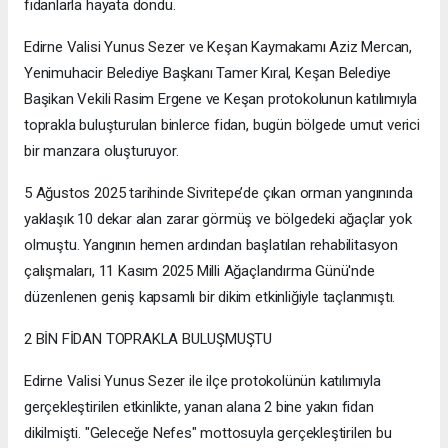
fidanlarla hayata döndü.
Edirne Valisi Yunus Sezer ve Keşan Kaymakamı Aziz Mercan,
Yenimuhacir Belediye Başkanı Tamer Kıral, Keşan Belediye
Başikan Vekili Rasim Ergene ve Keşan protokolunun katılımıyla
toprakla buluşturulan binlerce fidan, bugün bölgede umut verici
bir manzara oluşturuyor.
5 Ağustos 2025 tarihinde Sivritepe’de çıkan orman yangınında
yaklaşık 10 dekar alan zarar görmüş ve bölgedeki ağaçlar yok
olmuştu. Yangının hemen ardından başlatılan rehabilitasyon
çalışmaları, 11 Kasım 2025 Milli Ağaçlandırma Günü'nde
düzenlenen geniş kapsamlı bir dikim etkinliğiyle taçlanmıştı.
2 BİN FİDAN TOPRAKLA BULUŞMUŞTU
Edirne Valisi Yunus Sezer ile ilçe protokolünün katılımıyla
gerçekleştirilen etkinlikte, yanan alana 2 bine yakın fidan
dikilmişti. "Geleceğe Nefes" mottosuyla gerçekleştirilen bu