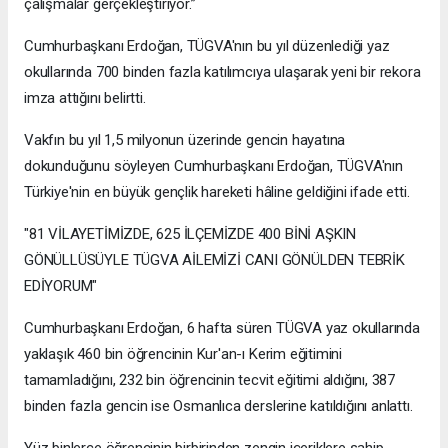
çalışmalar gerçekleştiriyor.”
Cumhurbaşkanı Erdoğan, TÜGVA'nın bu yıl düzenlediği yaz
okullarında 700 binden fazla katılımcıya ulaşarak yeni bir rekora
imza attığını belirtti.
Vakfın bu yıl 1,5 milyonun üzerinde gencin hayatına
dokunduğunu söyleyen Cumhurbaşkanı Erdoğan, TÜGVA'nın
Türkiye'nin en büyük gençlik hareketi hâline geldiğini ifade etti.
"81 VİLAYETİMİZDE, 625 İLÇEMİZDE 400 BİNİ AŞKIN
GÖNÜLLÜSÜYLE TÜGVA AİLEMİZİ CANI GÖNÜLDEN TEBRİK
EDİYORUM"
Cumhurbaşkanı Erdoğan, 6 hafta süren TÜGVA yaz okullarında
yaklaşık 460 bin öğrencinin Kur'an-ı Kerim eğitimini
tamamladığını, 232 bin öğrencinin tecvit eğitimi aldığını, 387
binden fazla gencin ise Osmanlıca derslerine katıldığını anlattı.
Yüz binlerce öğrencinin birbirinden zengin içeriklere sahip