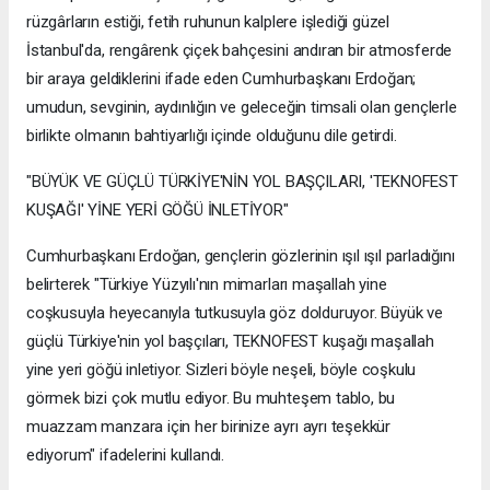
rüzgârların estiği, fetih ruhunun kalplere işlediği güzel
İstanbul'da, rengârenk çiçek bahçesini andıran bir atmosferde
bir araya geldiklerini ifade eden Cumhurbaşkanı Erdoğan;
umudun, sevginin, aydınlığın ve geleceğin timsali olan gençlerle
birlikte olmanın bahtiyarlığı içinde olduğunu dile getirdi.
"BÜYÜK VE GÜÇLÜ TÜRKİYE'NİN YOL BAŞÇILARI, 'TEKNOFEST
KUŞAĞI' YİNE YERİ GÖĞÜ İNLETİYOR"
Cumhurbaşkanı Erdoğan, gençlerin gözlerinin ışıl ışıl parladığını
belirterek "Türkiye Yüzyılı'nın mimarları maşallah yine
coşkusuyla heyecanıyla tutkusuyla göz dolduruyor. Büyük ve
güçlü Türkiye'nin yol başçıları, TEKNOFEST kuşağı maşallah
yine yeri göğü inletiyor. Sizleri böyle neşeli, böyle coşkulu
görmek bizi çok mutlu ediyor. Bu muhteşem tablo, bu
muazzam manzara için her birinize ayrı ayrı teşekkür
ediyorum" ifadelerini kullandı.