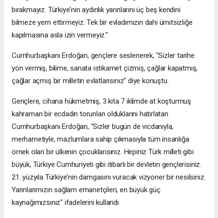
bırakmayız. Türkiye'nin aydınlık yarınlarını üç beş kendini
bilmeze yem ettirmeyiz. Tek bir evladımızın dahi ümitsizliğe
kapılmasına asla izin vermeyiz."
Cumhurbaşkanı Erdoğan, gençlere seslenerek, "Sizler tarihe
yön vermiş, bilime, sanata istikamet çizmiş, çağlar kapatmış,
çağlar açmış bir milletin evlatlarısınız" diye konuştu.
Gençlere, cihana hükmetmiş, 3 kıta 7 iklimde at koşturmuş
kahraman bir ecdadın torunları olduklarını hatırlatan
Cumhurbaşkanı Erdoğan, "Sizler bugün de vicdanıyla,
merhametiyle, mazlumlara sahip çıkmasıyla tüm insanlığa
örnek olan bir ülkenin çocuklarısınız. Hepiniz Türk milleti gibi
büyük, Türkiye Cumhuriyeti gibi itibarlı bir devletin gençlerisiniz.
21. yüzyıla Türkiye'nin damgasını vuracak vizyoner bir nesilsiniz.
Yarınlarımızın sağlam emanetçileri, en büyük güç
kaynağımızsınız" ifadelerini kullandı.