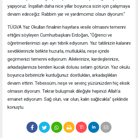
yapıyoruz. İnşallah daha nice yıllar boyunca sizin için çalışmaya
devam edeceğiz. Rabbim yar ve yardımcımız olsun diyorum."
TÜGVA Yaz Okulları finalinin hayırlara vesile olmasını temenni
ettiğini söyleyen Cumhurbaşkanı Erdoğan, "Öğrenci ve
öğretmenlerimizi ayrı ayrı tebrik ediyorum. Yaz tatilinizin kalanını
sevdiklerinizle birlikte huzurla, mutlulukla, neşe içinde
geçirmenizi temenni ediyorum. Ailelerinize, kardeşlerinize,
arkadaşlarınıza benden kucak dolusu selam götürün. Yaz okulu
boyunca birbirinizle kurduğunuz dostlukları, arkadaşlıkları
devam ettirin. Tebessüm, neşe ve sevinç yüzünüzden hiç eksik
olmasın diyorum. Tekrar buluşmak dileğiyle hepinizi Allah'a
emanet ediyorum. Sağ olun, var olun, kalın sağlıcakla" şeklinde
konuştu.