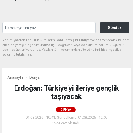
Gönder
Yorum yazarak Topluluk Kuralları’nı kabul etmiş bulunuyor ve gazetesondakika.com
sitesine yaptığınız yorumunuzla ilgili doğrudan veya dolaylı tüm sorumluluğu tek
başınıza üstleniyorsunuz. Yazılan tüm yorumlardan site yönetimi hiçbir şekilde
sorumlu tutulamaz.
Anasayfa
Dünya
Erdoğan: Türkiye'yi ileriye gençlik
taşıyacak
DÜNYA
01.08.2026 - 10:41, Güncelleme: 01.08.2026 - 12:05
1524 kez okundu.