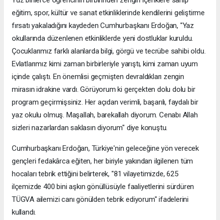
eğitim, spor, kültür ve sanat etkinliklerinde kendilerini geliştirme
fırsatı yakaladığını kaydeden Cumhurbaşkanı Erdoğan, "Yaz
okullarında düzenlenen etkinliklerde yeni dostluklar kuruldu.
Çocuklarımız farklı alanlarda bilgi, görgü ve tecrübe sahibi oldu.
Evlatlarımız kimi zaman birbirleriyle yarıştı, kimi zaman uyum
içinde çalıştı. En önemlisi geçmişten devraldıkları zengin
mirasın idrakine vardı. Görüyorum ki gerçekten dolu dolu bir
program geçirmişsiniz. Her açıdan verimli, başarılı, faydalı bir
yaz okulu olmuş. Maşallah, barekallah diyorum. Cenabı Allah
sizleri nazarlardan saklasın diyorum" diye konuştu.
Cumhurbaşkanı Erdoğan, Türkiye'nin geleceğine yön verecek
gençleri fedakârca eğiten, her biriyle yakından ilgilenen tüm
hocaları tebrik ettiğini belirterek, "81 vilayetimizde, 625
ilçemizde 400 bini aşkın gönüllüsüyle faaliyetlerini sürdüren
TÜGVA ailemizi canı gönülden tebrik ediyorum" ifadelerini
kullandı.