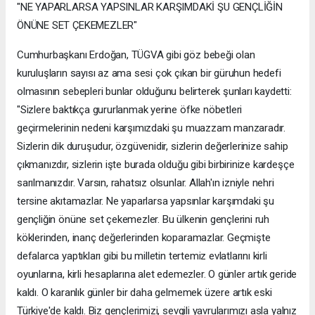
"NE YAPARLARSA YAPSINLAR KARŞIMDAKİ ŞU GENÇLİĞİN
ÖNÜNE SET ÇEKEMEZLER"
Cumhurbaşkanı Erdoğan, TÜGVA gibi göz bebeği olan
kuruluşların sayısı az ama sesi çok çıkan bir güruhun hedefi
olmasının sebepleri bunlar olduğunu belirterek şunları kaydetti:
"Sizlere baktıkça gururlanmak yerine öfke nöbetleri
geçirmelerinin nedeni karşımızdaki şu muazzam manzaradır.
Sizlerin dik duruşudur, özgüvenidir, sizlerin değerlerinize sahip
çıkmanızdır, sizlerin işte burada olduğu gibi birbirinize kardeşçe
sarılmanızdır. Varsın, rahatsız olsunlar. Allah'ın izniyle nehri
tersine akıtamazlar. Ne yaparlarsa yapsınlar karşımdaki şu
gençliğin önüne set çekemezler. Bu ülkenin gençlerini ruh
köklerinden, inanç değerlerinden koparamazlar. Geçmişte
defalarca yaptıkları gibi bu milletin tertemiz evlatlarını kirli
oyunlarına, kirli hesaplarına alet edemezler. O günler artık geride
kaldı. O karanlık günler bir daha gelmemek üzere artık eski
Türkiye'de kaldı. Biz gençlerimizi, sevgili yavrularımızı asla yalnız