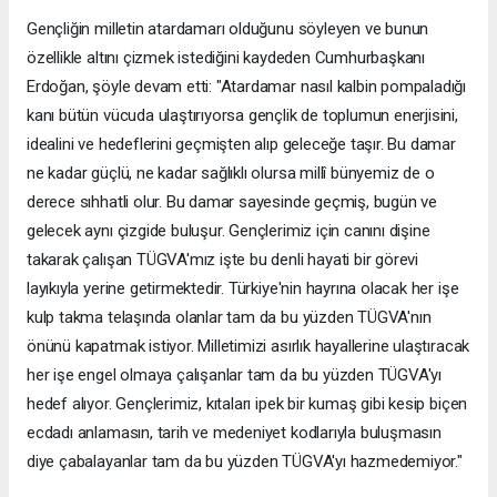
Gençliğin milletin atardamarı olduğunu söyleyen ve bunun
özellikle altını çizmek istediğini kaydeden Cumhurbaşkanı
Erdoğan, şöyle devam etti: "Atardamar nasıl kalbin pompaladığı
kanı bütün vücuda ulaştırıyorsa gençlik de toplumun enerjisini,
idealini ve hedeflerini geçmişten alıp geleceğe taşır. Bu damar
ne kadar güçlü, ne kadar sağlıklı olursa millî bünyemiz de o
derece sıhhatli olur. Bu damar sayesinde geçmiş, bugün ve
gelecek aynı çizgide buluşur. Gençlerimiz için canını dişine
takarak çalışan TÜGVA'mız işte bu denli hayati bir görevi
layıkıyla yerine getirmektedir. Türkiye'nin hayrına olacak her işe
kulp takma telaşında olanlar tam da bu yüzden TÜGVA'nın
önünü kapatmak istiyor. Milletimizi asırlık hayallerine ulaştıracak
her işe engel olmaya çalışanlar tam da bu yüzden TÜGVA'yı
hedef alıyor. Gençlerimiz, kıtaları ipek bir kumaş gibi kesip biçen
ecdadı anlamasın, tarih ve medeniyet kodlarıyla buluşmasın
diye çabalayanlar tam da bu yüzden TÜGVA'yı hazmedemiyor."