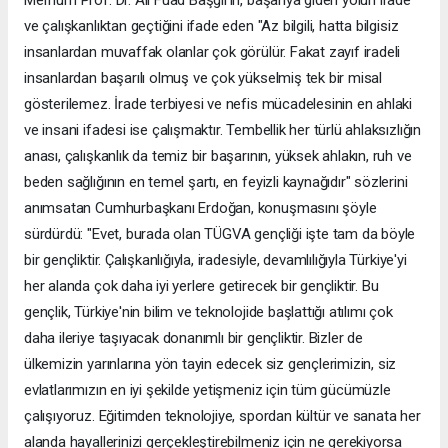
ve çalışkanlıktan geçtiğini ifade eden "Az bilgili, hatta bilgisiz
insanlardan muvaffak olanlar çok görülür. Fakat zayıf iradeli
insanlardan başarılı olmuş ve çok yükselmiş tek bir misal
gösterilemez. İrade terbiyesi ve nefis mücadelesinin en ahlaki
ve insani ifadesi ise çalışmaktır. Tembellik her türlü ahlaksızlığın
anası, çalışkanlık da temiz bir başarının, yüksek ahlakın, ruh ve
beden sağlığının en temel şartı, en feyizli kaynağıdır" sözlerini
anımsatan Cumhurbaşkanı Erdoğan, konuşmasını şöyle
sürdürdü: "Evet, burada olan TÜGVA gençliği işte tam da böyle
bir gençliktir. Çalışkanlığıyla, iradesiyle, devamlılığıyla Türkiye'yi
her alanda çok daha iyi yerlere getirecek bir gençliktir. Bu
gençlik, Türkiye'nin bilim ve teknolojide başlattığı atılımı çok
daha ileriye taşıyacak donanımlı bir gençliktir. Bizler de
ülkemizin yarınlarına yön tayin edecek siz gençlerimizin, siz
evlatlarımızın en iyi şekilde yetişmeniz için tüm gücümüzle
çalışıyoruz. Eğitimden teknolojiye, spordan kültür ve sanata her
alanda hayallerinizi gerçekleştirebilmeniz için ne gerekiyorsa