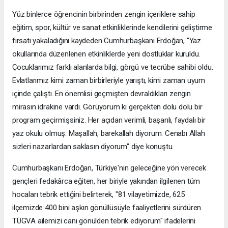
Yüz binlerce öğrencinin birbirinden zengin içeriklere sahip
eğitim, spor, kültür ve sanat etkinliklerinde kendilerini geliştirme
fırsatı yakaladığını kaydeden Cumhurbaşkanı Erdoğan, "Yaz
okullarında düzenlenen etkinliklerde yeni dostluklar kuruldu.
Çocuklarımız farklı alanlarda bilgi, görgü ve tecrübe sahibi oldu.
Evlatlarımız kimi zaman birbirleriyle yarıştı, kimi zaman uyum
içinde çalıştı. En önemlisi geçmişten devraldıkları zengin
mirasın idrakine vardı. Görüyorum ki gerçekten dolu dolu bir
program geçirmişsiniz. Her açıdan verimli, başarılı, faydalı bir
yaz okulu olmuş. Maşallah, barekallah diyorum. Cenabı Allah
sizleri nazarlardan saklasın diyorum" diye konuştu.
Cumhurbaşkanı Erdoğan, Türkiye'nin geleceğine yön verecek
gençleri fedakârca eğiten, her biriyle yakından ilgilenen tüm
hocaları tebrik ettiğini belirterek, "81 vilayetimizde, 625
ilçemizde 400 bini aşkın gönüllüsüyle faaliyetlerini sürdüren
TÜGVA ailemizi canı gönülden tebrik ediyorum" ifadelerini