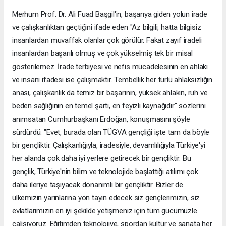
Merhum Prof. Dr. Ali Fuad Başgil'in, başarıya giden yolun irade
ve çalışkanlıktan geçtiğini ifade eden "Az bilgili, hatta bilgisiz
insanlardan muvaffak olanlar çok görülür. Fakat zayıf iradeli
insanlardan başarılı olmuş ve çok yükselmiş tek bir misal
gösterilemez. İrade terbiyesi ve nefis mücadelesinin en ahlaki
ve insani ifadesi ise çalışmaktır. Tembellik her türlü ahlaksızlığın
anası, çalışkanlık da temiz bir başarının, yüksek ahlakın, ruh ve
beden sağlığının en temel şartı, en feyizli kaynağıdır" sözlerini
anımsatan Cumhurbaşkanı Erdoğan, konuşmasını şöyle
sürdürdü: "Evet, burada olan TÜGVA gençliği işte tam da böyle
bir gençliktir. Çalışkanlığıyla, iradesiyle, devamlılığıyla Türkiye'yi
her alanda çok daha iyi yerlere getirecek bir gençliktir. Bu
gençlik, Türkiye'nin bilim ve teknolojide başlattığı atılımı çok
daha ileriye taşıyacak donanımlı bir gençliktir. Bizler de
ülkemizin yarınlarına yön tayin edecek siz gençlerimizin, siz
evlatlarımızın en iyi şekilde yetişmeniz için tüm gücümüzle
çalışıyoruz. Eğitimden teknolojiye, spordan kültür ve sanata her