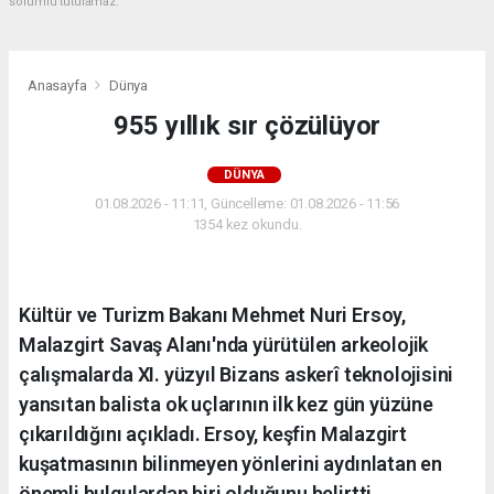
sorumlu tutulamaz.
Anasayfa
Dünya
955 yıllık sır çözülüyor
DÜNYA
01.08.2026 - 11:11, Güncelleme: 01.08.2026 - 11:56
1354 kez okundu.
Kültür ve Turizm Bakanı Mehmet Nuri Ersoy,
Malazgirt Savaş Alanı'nda yürütülen arkeolojik
çalışmalarda XI. yüzyıl Bizans askerî teknolojisini
yansıtan balista ok uçlarının ilk kez gün yüzüne
çıkarıldığını açıkladı. Ersoy, keşfin Malazgirt
kuşatmasının bilinmeyen yönlerini aydınlatan en
önemli bulgulardan biri olduğunu belirtti.