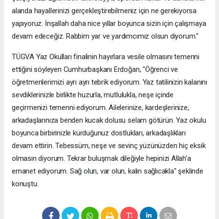
alanda hayallerinizi gerçekleştirebilmeniz için ne gerekiyorsa
yapıyoruz. İnşallah daha nice yıllar boyunca sizin için çalışmaya
devam edeceğiz. Rabbim yar ve yardımcımız olsun diyorum."
TÜGVA Yaz Okulları finalinin hayırlara vesile olmasını temenni
ettiğini söyleyen Cumhurbaşkanı Erdoğan, "Öğrenci ve
öğretmenlerimizi ayrı ayrı tebrik ediyorum. Yaz tatilinizin kalanını
sevdiklerinizle birlikte huzurla, mutlulukla, neşe içinde
geçirmenizi temenni ediyorum. Ailelerinize, kardeşlerinize,
arkadaşlarınıza benden kucak dolusu selam götürün. Yaz okulu
boyunca birbirinizle kurduğunuz dostlukları, arkadaşlıkları
devam ettirin. Tebessüm, neşe ve sevinç yüzünüzden hiç eksik
olmasın diyorum. Tekrar buluşmak dileğiyle hepinizi Allah'a
emanet ediyorum. Sağ olun, var olun, kalın sağlıcakla" şeklinde
konuştu.