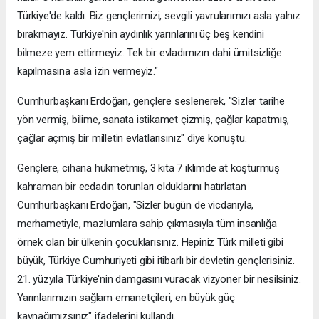
Türkiye'de kaldı. Biz gençlerimizi, sevgili yavrularımızı asla yalnız
bırakmayız. Türkiye'nin aydınlık yarınlarını üç beş kendini
bilmeze yem ettirmeyiz. Tek bir evladımızın dahi ümitsizliğe
kapılmasına asla izin vermeyiz."
Cumhurbaşkanı Erdoğan, gençlere seslenerek, "Sizler tarihe
yön vermiş, bilime, sanata istikamet çizmiş, çağlar kapatmış,
çağlar açmış bir milletin evlatlarısınız" diye konuştu.
Gençlere, cihana hükmetmiş, 3 kıta 7 iklimde at koşturmuş
kahraman bir ecdadın torunları olduklarını hatırlatan
Cumhurbaşkanı Erdoğan, "Sizler bugün de vicdanıyla,
merhametiyle, mazlumlara sahip çıkmasıyla tüm insanlığa
örnek olan bir ülkenin çocuklarısınız. Hepiniz Türk milleti gibi
büyük, Türkiye Cumhuriyeti gibi itibarlı bir devletin gençlerisiniz.
21. yüzyıla Türkiye'nin damgasını vuracak vizyoner bir nesilsiniz.
Yarınlarımızın sağlam emanetçileri, en büyük güç
kaynağımızsınız" ifadelerini kullandı.