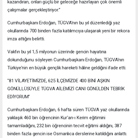
kazandıran, onları güçlü bir geleceğe hazırlayan çok önemli
çalışmalar gerçekleştiriyor.”
Cumhurbaşkanı Erdoğan, TÜGVA'nın bu yıl düzenlediği yaz
okullarında 700 binden fazla katılımcıya ulaşarak yeni bir rekora
imza attığını belirtti.
Vakfın bu yıl 1,5 milyonun üzerinde gencin hayatına
dokunduğunu söyleyen Cumhurbaşkanı Erdoğan, TÜGVA'nın
Türkiye'nin en büyük gençlik hareketi hâline geldiğini ifade etti.
"81 VİLAYETİMİZDE, 625 İLÇEMİZDE 400 BİNİ AŞKIN
GÖNÜLLÜSÜYLE TÜGVA AİLEMİZİ CANI GÖNÜLDEN TEBRİK
EDİYORUM"
Cumhurbaşkanı Erdoğan, 6 hafta süren TÜGVA yaz okullarında
yaklaşık 460 bin öğrencinin Kur'an-ı Kerim eğitimini
tamamladığını, 232 bin öğrencinin tecvit eğitimi aldığını, 387
binden fazla gencin ise Osmanlıca derslerine katıldığını anlattı.