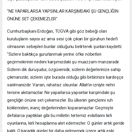
"NE YAPARLARSA YAPSINLAR KARŞIMDAKİ ŞU GENÇLİĞİN
ÖNÜNE SET ÇEKEMEZLER"
Cumhurbaşkanı Erdoğan, TÜGVA gibi göz bebeği olan
kuruluşların sayısı az ama sesi çok çıkan bir güruhun hedefi
olmasının sebepleri bunlar olduğunu belirterek şunları kaydetti:
"Sizlere baktıkça gururlanmak yerine öfke nöbetleri
geçirmelerinin nedeni karşımızdaki şu muazzam manzaradır.
Sizlerin dik duruşudur, özgüvenidir, sizlerin değerlerinize sahip
çıkmanızdır, sizlerin işte burada olduğu gibi birbirinize kardeşçe
sarılmanızdır. Varsın, rahatsız olsunlar. Allah'ın izniyle nehri
tersine akıtamazlar. Ne yaparlarsa yapsınlar karşımdaki şu
gençliğin önüne set çekemezler. Bu ülkenin gençlerini ruh
köklerinden, inanç değerlerinden koparamazlar. Geçmişte
defalarca yaptıkları gibi bu milletin tertemiz evlatlarını kirli
oyunlarına, kirli hesaplarına alet edemezler. O günler artık geride
kaldı. O karanlık günler bir daha gelmemek üzere artık eski