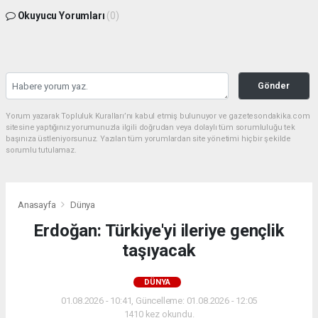
Okuyucu Yorumları
(0)
Gönder
Yorum yazarak Topluluk Kuralları’nı kabul etmiş bulunuyor ve gazetesondakika.com
sitesine yaptığınız yorumunuzla ilgili doğrudan veya dolaylı tüm sorumluluğu tek
başınıza üstleniyorsunuz. Yazılan tüm yorumlardan site yönetimi hiçbir şekilde
sorumlu tutulamaz.
Anasayfa
Dünya
Erdoğan: Türkiye'yi ileriye gençlik
taşıyacak
DÜNYA
01.08.2026 - 10:41, Güncelleme: 01.08.2026 - 12:05
1410 kez okundu.