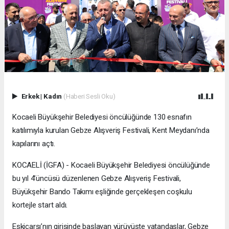
Erkek
|
Kadın
(Haberi Sesli Oku)
Kocaeli Büyükşehir Belediyesi öncülüğünde 130 esnafın
katılımıyla kurulan Gebze Alışveriş Festivali, Kent Meydanı’nda
kapılarını açtı.
KOCAELİ (İGFA) - Kocaeli Büyükşehir Belediyesi öncülüğünde
bu yıl 4’üncüsü düzenlenen Gebze Alışveriş Festivali,
Büyükşehir Bando Takımı eşliğinde gerçekleşen coşkulu
kortejle start aldı.
Eskiçarşı’nın girişinde başlayan yürüyüşte vatandaşlar, Gebze