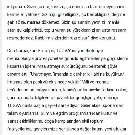
istiyorum. Sizin şu coşkunuzu, şu enerjinizi tarif etmeye inanın
kelimeler yetmez. Sizin şu güzelliğinizi, şu berraklığınızı değme
şair söze, mısraa dökemez. Sizin şu samimiyetinizi, imanla
atan şu kalplerinizi, toplu vuran şu yüreklerinizi en usta ressam
resmedemez. Rabb'im sizlerden razı olsun" diye konuştu.
Cumhurbaşkanı Erdoğan, TÜGVA'nın yöneticileriyle
mensuplarıyla profesyonel ve gönüllü eğitmenleriyle göğüslerini
kabartan işlere imza atmayı sürdürdüğünü belirterek şöyle
devam etti: "Unutmayın, 'İmandır o cevher ki İlahi ne büyüktür/
İmansız olan paslı yürek sinede yüktür' Millî ve manevi
değerlerine sıkı sıkıya sarılan, taşıdığı potansiyelin farkında olan,
şuurlu, onurlu, bilgili ve özgüvenli bir gençliğin yetişmesi için
TÜGVA canla başla gayret sarf ediyor. Geleneksel sporlardan
takım oyunlarına, bilim ve eğitim programlarından kültür ve
sanat etkinliklerine, doğa kamplarından sivil toplum
faaliyetlerine, gençlerimize her alanda değer katan, yeni ufuklar