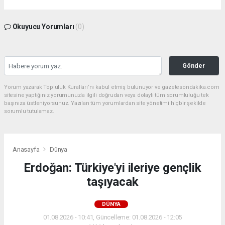
Okuyucu Yorumları
(0)
Gönder
Yorum yazarak Topluluk Kuralları’nı kabul etmiş bulunuyor ve gazetesondakika.com
sitesine yaptığınız yorumunuzla ilgili doğrudan veya dolaylı tüm sorumluluğu tek
başınıza üstleniyorsunuz. Yazılan tüm yorumlardan site yönetimi hiçbir şekilde
sorumlu tutulamaz.
Anasayfa
Dünya
Erdoğan: Türkiye'yi ileriye gençlik
taşıyacak
DÜNYA
01.08.2026 - 10:41, Güncelleme: 01.08.2026 - 12:05