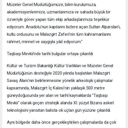
Müzeler Genel Müdürlüğümüze, bilim kurulumuza,
akademisyenlerimize, uzmanlarımıza ve sahada büyük bir
özveriyle görev yapan tüm ekip arkadaşlarımıza teşekkür
ediyorum. Anadolu'nun kapılarını bizlere açan Sultan Alparslan'ı,
kutlu ordusunu ve Malazgirt Zaferi'nin tüm kahramanlarını
rahmet, minnet ve saygıyla yâd ediyorum."
Taşbaşı Mevkii'nde tarihi bulgular ortaya çıkarıldı
Kültür ve Turizm Bakanlığı Kültür Varlıkları ve Müzeler Genel
Müdürlüğünün desteğiyle 2020 yılında başlatılan Malazgirt
Savaş Alanı'nın belirlenmesine yönelik arkeolojik çalışmalar
kapsamında, Malazgirt İç Kalesi'nin yaklaşık 500 metre
güneydoğusunda yer alan ve tarihî kaynaklarda "Taşbaşı
Mevkii" olarak geçen stratejik alanda XI. yüzyıl Bizans askerî
teknolojisini yansıtan balista ok uçları gün yüzüne çıkarıldı.
Aynı bölgede daha önce gerçekleştirilen çalışmalarda da çok