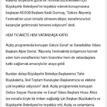
kullandı. Böylesine güzel bir festivali düzenledikleri için
Büyükşehir Belediyesi’ne teşekkür ederek konuşmasına
başlayan KESOB Başkanı Kadir Durmuş, “Gebze Alışveriş
Festivali’nin uzun ömürlü olmasını diliyor, esnafımıza bol
kazançlar getirmesini temenni ediyorum” dedi.
HEM TİCARETE HEM VATANDAŞA KATKI
Açılış programında konuşan Gebze Esnaf ve Sanatkârlar Odası
Başkanı Alper Demir, “Alışveriş festivalinde bölgemize hizmet
eden tüm esnaflarımız hem ticaretine hem de vatandaşlara
katkı sağlamak amacıyla bir araya geldi.
Bundan dolayı Büyükşehir Belediye Başkanımız Tahir
Büyükakın’a, Sivil Toplum Kuruluşları Başkanımıza ve ekibine
çok teşekkür ediyorum” dedi. Açılış programında konuşan
Gebze Seyyar Pazarcılar ve Esnaf Odası Başkanı Hicaz Atsız
ise esnafa böyle bir imkan sağladığı için Başkan Büyükakın’a ve
Büyükşehir Belediyesi’ne teşekkür etti. Açılış ve selamlama