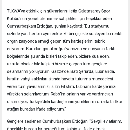
TÜGVA'ya etkinlik için şükranlarını iletip Galatasaray Spor
Kulübü'nün yöneticilerine ev sahiplikleri için teşekkür eden
Cumhurbaşkanı Erdoğan, şunları kaydetti: "Bu stadyumu
sizlerle yani her biri ayrı renkte 70 bin çiçekle süsleyen bu renkli
organizasyonda emeği geçen tüm kardeşlerimi tebrik
ediyorum. Buradan gönül coğrafyamızda ve dünyanın farklı
bölgelerinde şu anda bizleri takip eden, bizlere dua eden,
uzakta olsalar bile kalpleri bizimle çarpan tüm gençlere
selamlarımı yolluyorum. Gazze'de, Batı Şeria'da, Lübnan'da,
İsrail'in vahşi saldırıları altında hayata tutunma mücadelesi
veren tüm yavrularımızı, sizin Filistinli, Lübnanlı kardeşlerinizi
yürekten selamlıyorum. Rabb'im onların yar ve yardımcıları
olsun diyor, Türkiye'deki kardeşlerinin yüreklerinin onlarla birlikte
attığını buradan ifade ediyorum."
Gençlere seslenen Cumhurbaşkanı Erdoğan, "Sevgili evlatlarım,
öncelikle burada bir gerçeği tüm kalbimle ifade etmek