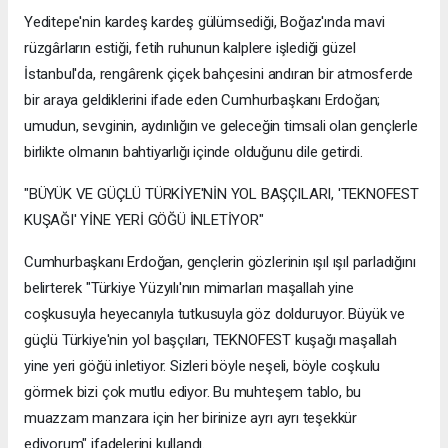
Yeditepe'nin kardeş kardeş gülümsediği, Boğaz'ında mavi
rüzgârların estiği, fetih ruhunun kalplere işlediği güzel
İstanbul'da, rengârenk çiçek bahçesini andıran bir atmosferde
bir araya geldiklerini ifade eden Cumhurbaşkanı Erdoğan;
umudun, sevginin, aydınlığın ve geleceğin timsali olan gençlerle
birlikte olmanın bahtiyarlığı içinde olduğunu dile getirdi.
"BÜYÜK VE GÜÇLÜ TÜRKİYE'NİN YOL BAŞÇILARI, 'TEKNOFEST
KUŞAĞI' YİNE YERİ GÖĞÜ İNLETİYOR"
Cumhurbaşkanı Erdoğan, gençlerin gözlerinin ışıl ışıl parladığını
belirterek "Türkiye Yüzyılı'nın mimarları maşallah yine
coşkusuyla heyecanıyla tutkusuyla göz dolduruyor. Büyük ve
güçlü Türkiye'nin yol başçıları, TEKNOFEST kuşağı maşallah
yine yeri göğü inletiyor. Sizleri böyle neşeli, böyle coşkulu
görmek bizi çok mutlu ediyor. Bu muhteşem tablo, bu
muazzam manzara için her birinize ayrı ayrı teşekkür
ediyorum" ifadelerini kullandı.