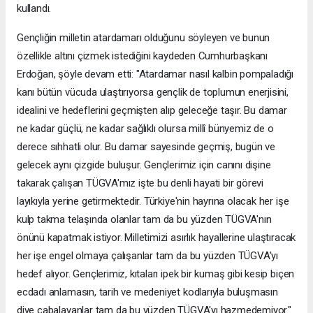
kullandı.
Gençliğin milletin atardamarı olduğunu söyleyen ve bunun
özellikle altını çizmek istediğini kaydeden Cumhurbaşkanı
Erdoğan, şöyle devam etti: "Atardamar nasıl kalbin pompaladığı
kanı bütün vücuda ulaştırıyorsa gençlik de toplumun enerjisini,
idealini ve hedeflerini geçmişten alıp geleceğe taşır. Bu damar
ne kadar güçlü, ne kadar sağlıklı olursa millî bünyemiz de o
derece sıhhatli olur. Bu damar sayesinde geçmiş, bugün ve
gelecek aynı çizgide buluşur. Gençlerimiz için canını dişine
takarak çalışan TÜGVA'mız işte bu denli hayati bir görevi
layıkıyla yerine getirmektedir. Türkiye'nin hayrına olacak her işe
kulp takma telaşında olanlar tam da bu yüzden TÜGVA'nın
önünü kapatmak istiyor. Milletimizi asırlık hayallerine ulaştıracak
her işe engel olmaya çalışanlar tam da bu yüzden TÜGVA'yı
hedef alıyor. Gençlerimiz, kıtaları ipek bir kumaş gibi kesip biçen
ecdadı anlamasın, tarih ve medeniyet kodlarıyla buluşmasın
diye çabalayanlar tam da bu yüzden TÜGVA'yı hazmedemiyor."