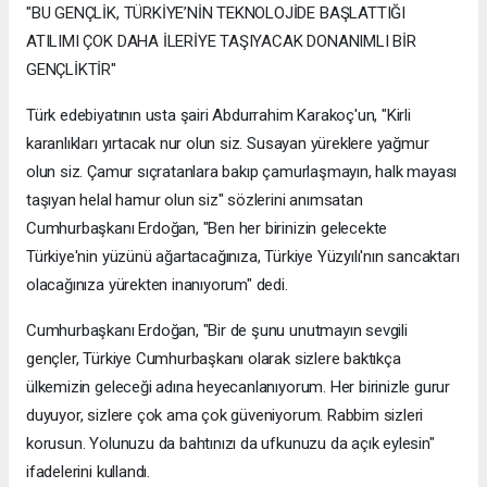
"BU GENÇLİK, TÜRKİYE’NİN TEKNOLOJİDE BAŞLATTIĞI
ATILIMI ÇOK DAHA İLERİYE TAŞIYACAK DONANIMLI BİR
GENÇLİKTİR"
Türk edebiyatının usta şairi Abdurrahim Karakoç'un, "Kirli
karanlıkları yırtacak nur olun siz. Susayan yüreklere yağmur
olun siz. Çamur sıçratanlara bakıp çamurlaşmayın, halk mayası
taşıyan helal hamur olun siz" sözlerini anımsatan
Cumhurbaşkanı Erdoğan, "Ben her birinizin gelecekte
Türkiye'nin yüzünü ağartacağınıza, Türkiye Yüzyılı'nın sancaktarı
olacağınıza yürekten inanıyorum" dedi.
Cumhurbaşkanı Erdoğan, "Bir de şunu unutmayın sevgili
gençler, Türkiye Cumhurbaşkanı olarak sizlere baktıkça
ülkemizin geleceği adına heyecanlanıyorum. Her birinizle gurur
duyuyor, sizlere çok ama çok güveniyorum. Rabbim sizleri
korusun. Yolunuzu da bahtınızı da ufkunuzu da açık eylesin"
ifadelerini kullandı.