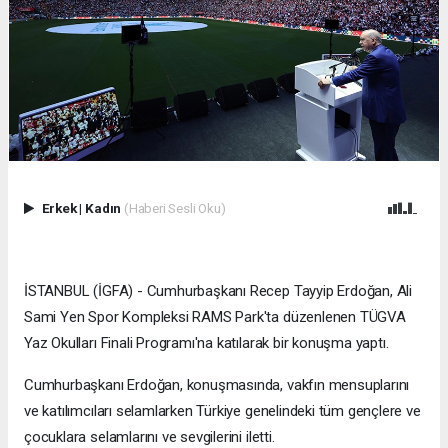
Erkek
|
Kadın
(Haberi Sesli Oku)
İSTANBUL (İGFA) - Cumhurbaşkanı Recep Tayyip Erdoğan, Ali
Sami Yen Spor Kompleksi RAMS Park'ta düzenlenen TÜGVA
Yaz Okulları Finali Programı'na katılarak bir konuşma yaptı.
Cumhurbaşkanı Erdoğan, konuşmasında, vakfın mensuplarını
ve katılımcıları selamlarken Türkiye genelindeki tüm gençlere ve
çocuklara selamlarını ve sevgilerini iletti.