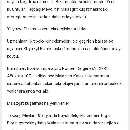
sayıda kuşatma ok ucu ile Bizans sikkesi bulunmuştu. Yeni
buluntular, Taşbaşı Mevkii'nin Malazgirt kuşatmasındaki
stratejik önemini bir kez daha ortaya koydu.
XI. yüzyıl Bizans askerî teknolojisine ait izler
Uzmanların ilk tipolojik incelemeleri, ele geçirilen balista ok
uçlarının XI. yüzyıl Bizans askerî teçhizatına ait olduğunu ortaya
koydu.
Buluntular, Bizans İmparatoru Romen Diogenes'in 22-23
Ağustos 1071 tarihlerinde Malazgirt Kalesi'ni kuşatması
sırasında kullanılan askerî teknolojiyi yansıtan önemli arkeolojik
veriler arasında yer aldı.
Malazgirt kuşatmasına yeni veriler
Taşbaşı Mevkii, 1054 yılında Büyük Selçuklu Sultanı Tuğrul
Bey'in gerçekleştirdiği Malazgirt kuşatmasında da stratejik rol