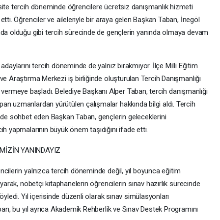
site tercih döneminde öğrencilere ücretsiz danışmanlık hizmeti
tti. Öğrenciler ve aileleriyle bir araya gelen Başkan Taban, İnegöl
nda olduğu gibi tercih sürecinde de gençlerin yanında olmaya devam
adaylarını tercih döneminde de yalnız bırakmıyor. İlçe Milli Eğitim
ve Araştırma Merkezi iş birliğinde oluşturulan Tercih Danışmanlığı
ermeye başladı. Belediye Başkanı Alper Taban, tercih danışmanlığı
an uzmanlardan yürütülen çalışmalar hakkında bilgi aldı. Tercih
e de sohbet eden Başkan Taban, gençlerin geleceklerini
ih yapmalarının büyük önem taşıdığını ifade etti.
MİZİN YANINDAYIZ
cilerin yalnızca tercih döneminde değil, yıl boyunca eğitim
ayarak, nöbetçi kitaphanelerin öğrencilerin sınav hazırlık sürecinde
öyledi. Yıl içerisinde düzenli olarak sınav simülasyonları
aban, bu yıl ayrıca Akademik Rehberlik ve Sınav Destek Programını