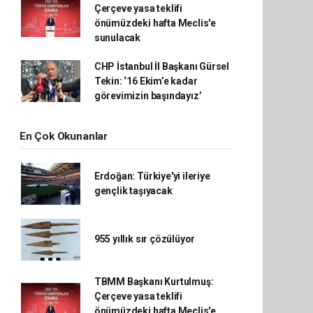
Çerçeve yasa teklifi
önümüzdeki hafta Meclis'e
sunulacak
CHP İstanbul İl Başkanı Gürsel
Tekin: ‘16 Ekim’e kadar
görevimizin başındayız’
En Çok Okunanlar
Erdoğan: Türkiye'yi ileriye
gençlik taşıyacak
955 yıllık sır çözülüyor
TBMM Başkanı Kurtulmuş:
Çerçeve yasa teklifi
önümüzdeki hafta Meclis'e