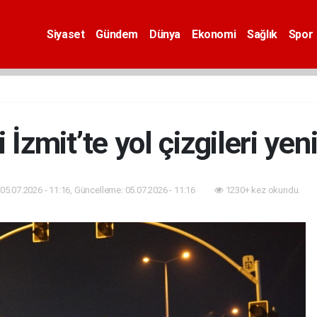
Siyaset
Gündem
Dünya
Ekonomi
Sağlık
Spor
 İzmit’te yol çizgileri yen
05.07.2026 - 11:16, Güncelleme: 05.07.2026 - 11:16
1230+ kez okundu.