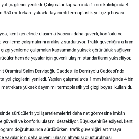
yol çizgilerini yeniledi. Çalışmalar kapsamında 1 mm kalınlığında 4
bin 350 metrekare yüksek dayanımlı termoplastik yol çizgi boyası
si, kent genelinde ulaşım altyapısını daha güvenli, konforlu ve
enileme çalışmalarını aralıksız sürdürüyor. Trafik güvenliğini artıran
l çizgi yenileme çalışmaları kapsamında yüksek görünürlük sağlayan
ücüler hem de yayalar için güvenli ulaşım standartlarını yükseltiyor.
İzmit Oramiral Salim Dervişoğlu Caddesi ile Demiryolu Caddesi’nde
yol çizgilerini yeniledi. Yapılan çalışmalarda 1 mm kalınlığında 4 bin
 metrekare yüksek dayanımlı termoplastik yol çizgi boyası kullanıldı.
esinde sürücülerin yol işaretlemelerini daha net görmesine imkân
e güvenli ve konforlu ulaşımı destekliyor. Büyükşehir Belediyesi, kent
 program doğrultusunda sürdürürken, trafik güvenliğini artırmaya
e yayalar için daha güvenli ulaşım altyapısı oluşturulması