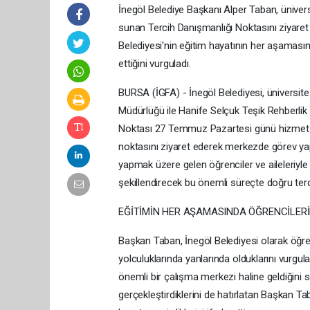
İnegöl Belediye Başkanı Alper Taban, üniver
sunan Tercih Danışmanlığı Noktasını ziyaret e
Belediyesi'nin eğitim hayatının her aşaması
ettiğini vurguladı.
BURSA (İGFA) - İnegöl Belediyesi, üniversite 
Müdürlüğü ile Hanife Selçuk Teşik Rehberlik 
Noktası 27 Temmuz Pazartesi günü hizmet v
noktasını ziyaret ederek merkezde görev yap
yapmak üzere gelen öğrenciler ve aileleriyl
şekillendirecek bu önemli süreçte doğru terc
EĞİTİMİN HER AŞAMASINDA ÖĞRENCİLERİ
Başkan Taban, İnegöl Belediyesi olarak öğren
yolculuklarında yanlarında olduklarını vurgul
önemli bir çalışma merkezi haline geldiğini s
gerçekleştirdiklerini de hatırlatan Başkan T