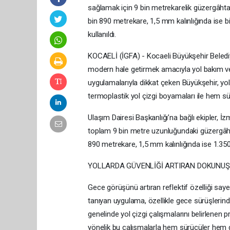
sağlamak için 9 bin metrekarelik güzergâhta 
bin 890 metrekare, 1,5 mm kalınlığında ise 
kullanıldı.
KOCAELİ (İGFA) - Kocaeli Büyükşehir Belediye
modern hale getirmek amacıyla yol bakım ve y
uygulamalarıyla dikkat çeken Büyükşehir, yo
termoplastik yol çizgi boyamaları ile hem sür
Ulaşım Dairesi Başkanlığı’na bağlı ekipler, 
toplam 9 bin metre uzunluğundaki güzergâhta 
890 metrekare, 1,5 mm kalınlığında ise 1.350
YOLLARDA GÜVENLİĞİ ARTIRAN DOKUNUŞ
Gece görüşünü artıran reflektif özelliği say
tanıyan uygulama, özellikle gece sürüşlerind
genelinde yol çizgi çalışmalarını belirlenen
yönelik bu çalışmalarla hem sürücüler hem d