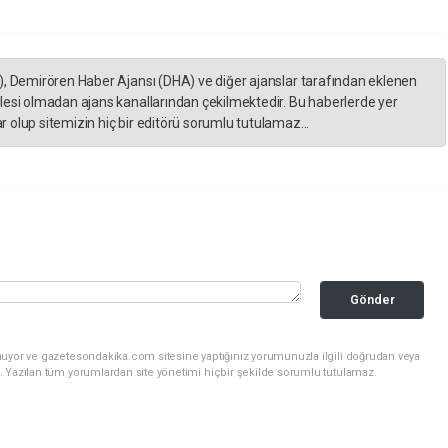
), Demirören Haber Ajansı (DHA) ve diğer ajanslar tarafından eklenen
lesi olmadan ajans kanallarından çekilmektedir. Bu haberlerde yer
 olup sitemizin hiç bir editörü sorumlu tutulamaz...
Gönder
nuyor ve gazetesondakika.com sitesine yaptığınız yorumunuzla ilgili doğrudan veya
. Yazılan tüm yorumlardan site yönetimi hiçbir şekilde sorumlu tutulamaz.