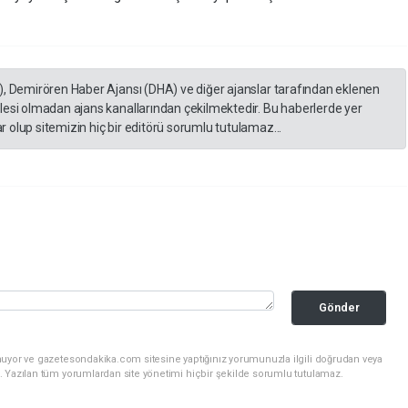
), Demirören Haber Ajansı (DHA) ve diğer ajanslar tarafından eklenen
lesi olmadan ajans kanallarından çekilmektedir. Bu haberlerde yer
 olup sitemizin hiç bir editörü sorumlu tutulamaz...
Gönder
nuyor ve gazetesondakika.com sitesine yaptığınız yorumunuzla ilgili doğrudan veya
. Yazılan tüm yorumlardan site yönetimi hiçbir şekilde sorumlu tutulamaz.