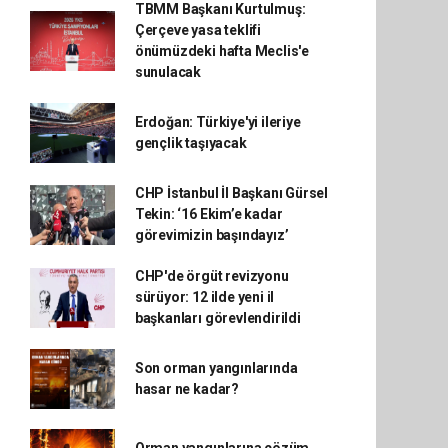
TBMM Başkanı Kurtulmuş:
Çerçeve yasa teklifi
önümüzdeki hafta Meclis'e
sunulacak
Erdoğan: Türkiye'yi ileriye
gençlik taşıyacak
CHP İstanbul İl Başkanı Gürsel
Tekin: ‘16 Ekim’e kadar
görevimizin başındayız’
CHP'de örgüt revizyonu
sürüyor: 12 ilde yeni il
başkanları görevlendirildi
Son orman yangınlarında
hasar ne kadar?