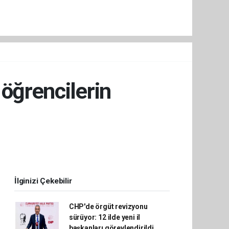
 öğrencilerin
İlginizi Çekebilir
CHP'de örgüt revizyonu
sürüyor: 12 ilde yeni il
başkanları görevlendirildi