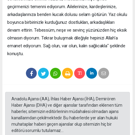
geçirmenizi temenni ediyorum. Ailelerinize, kardeşlerinize,
arkadaşlarınıza benden kucak dolusu selam götürün. Yaz okulu
boyunca birbirinizle kurduğunuz dostlukları, arkadaşlıkları
devam ettirin. Tebessüm, neşe ve sevinç yüzünüzden hiç eksik
olmasın diyorum. Tekrar buluşmak dileğiyle hepinizi Allah'a
emanet ediyorum. Sağ olun, var olun, kalın sağlıcakla" şeklinde
konuştu.
Anadolu Ajansı (AA), İhlas Haber Ajansı (İHA), Demirören
Haber Ajansı (DHA) ve diğer ajanslar tarafından eklenen tüm
haberler, sitemizin editörlerinin müdahalesi olmadan ajans
kanallarından çekilmektedir. Bu haberlerde yer alan hukuki
muhataplar haberi geçen ajanslar olup sitemizin hiç bir
editörü sorumlu tutulamaz...