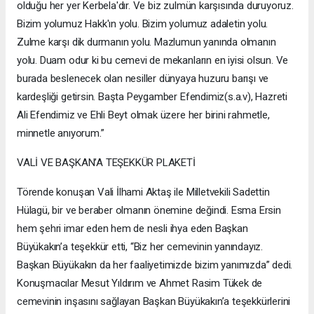
olduğu her yer Kerbela'dır. Ve biz zulmün karşısında duruyoruz.
Bizim yolumuz Hakk'ın yolu. Bizim yolumuz adaletin yolu.
Zulme karşı dik durmanın yolu. Mazlumun yanında olmanın
yolu. Duam odur ki bu cemevi de mekanların en iyisi olsun. Ve
burada beslenecek olan nesiller dünyaya huzuru barışı ve
kardeşliği getirsin. Başta Peygamber Efendimiz(s.a.v), Hazreti
Ali Efendimiz ve Ehli Beyt olmak üzere her birini rahmetle,
minnetle anıyorum.”
VALİ VE BAŞKAN’A TEŞEKKÜR PLAKETİ
Törende konuşan Vali İlhami Aktaş ile Milletvekili Sadettin
Hülagü, bir ve beraber olmanın önemine değindi. Esma Ersin
hem şehri imar eden hem de nesli ihya eden Başkan
Büyükakın’a teşekkür etti, “Biz her cemevinin yanındayız.
Başkan Büyükakın da her faaliyetimizde bizim yanımızda” dedi.
Konuşmacılar Mesut Yıldırım ve Ahmet Rasim Tükek de
cemevinin inşasını sağlayan Başkan Büyükakın’a teşekkürlerini