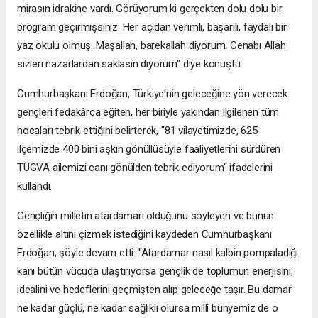
mirasın idrakine vardı. Görüyorum ki gerçekten dolu dolu bir
program geçirmişsiniz. Her açıdan verimli, başarılı, faydalı bir
yaz okulu olmuş. Maşallah, barekallah diyorum. Cenabı Allah
sizleri nazarlardan saklasın diyorum" diye konuştu.
Cumhurbaşkanı Erdoğan, Türkiye'nin geleceğine yön verecek
gençleri fedakârca eğiten, her biriyle yakından ilgilenen tüm
hocaları tebrik ettiğini belirterek, "81 vilayetimizde, 625
ilçemizde 400 bini aşkın gönüllüsüyle faaliyetlerini sürdüren
TÜGVA ailemizi canı gönülden tebrik ediyorum" ifadelerini
kullandı.
Gençliğin milletin atardamarı olduğunu söyleyen ve bunun
özellikle altını çizmek istediğini kaydeden Cumhurbaşkanı
Erdoğan, şöyle devam etti: "Atardamar nasıl kalbin pompaladığı
kanı bütün vücuda ulaştırıyorsa gençlik de toplumun enerjisini,
idealini ve hedeflerini geçmişten alıp geleceğe taşır. Bu damar
ne kadar güçlü, ne kadar sağlıklı olursa millî bünyemiz de o