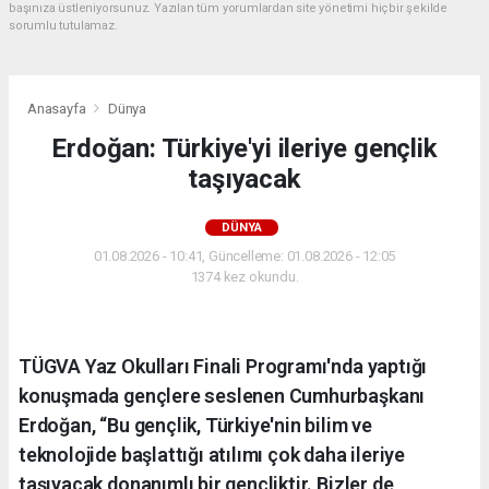
başınıza üstleniyorsunuz. Yazılan tüm yorumlardan site yönetimi hiçbir şekilde
sorumlu tutulamaz.
Anasayfa
Dünya
Erdoğan: Türkiye'yi ileriye gençlik
taşıyacak
DÜNYA
01.08.2026 - 10:41, Güncelleme: 01.08.2026 - 12:05
1374 kez okundu.
TÜGVA Yaz Okulları Finali Programı'nda yaptığı
konuşmada gençlere seslenen Cumhurbaşkanı
Erdoğan, “Bu gençlik, Türkiye'nin bilim ve
teknolojide başlattığı atılımı çok daha ileriye
taşıyacak donanımlı bir gençliktir. Bizler de