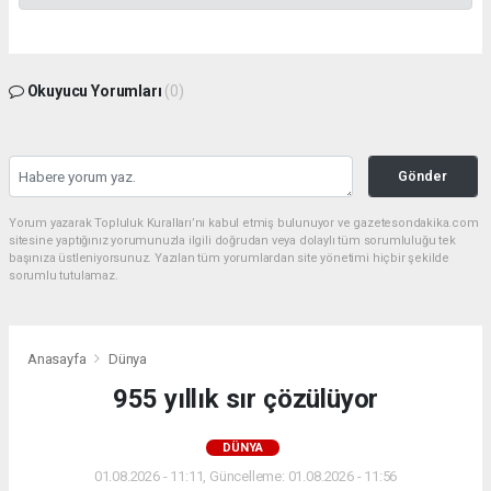
Okuyucu Yorumları
(0)
Gönder
Yorum yazarak Topluluk Kuralları’nı kabul etmiş bulunuyor ve gazetesondakika.com
sitesine yaptığınız yorumunuzla ilgili doğrudan veya dolaylı tüm sorumluluğu tek
başınıza üstleniyorsunuz. Yazılan tüm yorumlardan site yönetimi hiçbir şekilde
sorumlu tutulamaz.
Anasayfa
Dünya
955 yıllık sır çözülüyor
DÜNYA
01.08.2026 - 11:11, Güncelleme: 01.08.2026 - 11:56