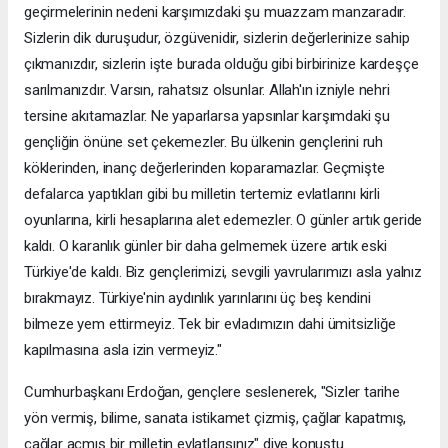
geçirmelerinin nedeni karşımızdaki şu muazzam manzaradır.
Sizlerin dik duruşudur, özgüvenidir, sizlerin değerlerinize sahip
çıkmanızdır, sizlerin işte burada olduğu gibi birbirinize kardeşçe
sarılmanızdır. Varsın, rahatsız olsunlar. Allah'ın izniyle nehri
tersine akıtamazlar. Ne yaparlarsa yapsınlar karşımdaki şu
gençliğin önüne set çekemezler. Bu ülkenin gençlerini ruh
köklerinden, inanç değerlerinden koparamazlar. Geçmişte
defalarca yaptıkları gibi bu milletin tertemiz evlatlarını kirli
oyunlarına, kirli hesaplarına alet edemezler. O günler artık geride
kaldı. O karanlık günler bir daha gelmemek üzere artık eski
Türkiye'de kaldı. Biz gençlerimizi, sevgili yavrularımızı asla yalnız
bırakmayız. Türkiye'nin aydınlık yarınlarını üç beş kendini
bilmeze yem ettirmeyiz. Tek bir evladımızın dahi ümitsizliğe
kapılmasına asla izin vermeyiz."
Cumhurbaşkanı Erdoğan, gençlere seslenerek, "Sizler tarihe
yön vermiş, bilime, sanata istikamet çizmiş, çağlar kapatmış,
çağlar açmış bir milletin evlatlarısınız" diye konuştu.