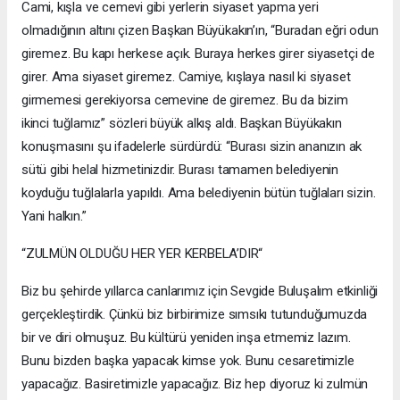
Cami, kışla ve cemevi gibi yerlerin siyaset yapma yeri
olmadığının altını çizen Başkan Büyükakın’ın, “Buradan eğri odun
giremez. Bu kapı herkese açık. Buraya herkes girer siyasetçi de
girer. Ama siyaset giremez. Camiye, kışlaya nasıl ki siyaset
girmemesi gerekiyorsa cemevine de giremez. Bu da bizim
ikinci tuğlamız” sözleri büyük alkış aldı. Başkan Büyükakın
konuşmasını şu ifadelerle sürdürdü: “Burası sizin ananızın ak
sütü gibi helal hizmetinizdir. Burası tamamen belediyenin
koyduğu tuğlalarla yapıldı. Ama belediyenin bütün tuğlaları sizin.
Yani halkın.”
“ZULMÜN OLDUĞU HER YER KERBELA’DIR“
Biz bu şehirde yıllarca canlarımız için Sevgide Buluşalım etkinliği
gerçekleştirdik. Çünkü biz birbirimize sımsıkı tutunduğumuzda
bir ve diri olmuşuz. Bu kültürü yeniden inşa etmemiz lazım.
Bunu bizden başka yapacak kimse yok. Bunu cesaretimizle
yapacağız. Basiretimizle yapacağız. Biz hep diyoruz ki zulmün