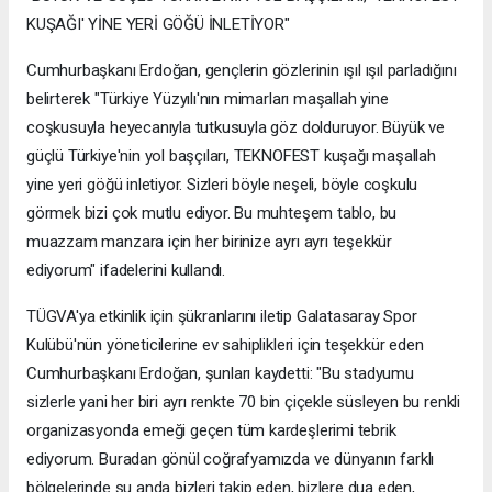
KUŞAĞI' YİNE YERİ GÖĞÜ İNLETİYOR"
Cumhurbaşkanı Erdoğan, gençlerin gözlerinin ışıl ışıl parladığını
belirterek "Türkiye Yüzyılı'nın mimarları maşallah yine
coşkusuyla heyecanıyla tutkusuyla göz dolduruyor. Büyük ve
güçlü Türkiye'nin yol başçıları, TEKNOFEST kuşağı maşallah
yine yeri göğü inletiyor. Sizleri böyle neşeli, böyle coşkulu
görmek bizi çok mutlu ediyor. Bu muhteşem tablo, bu
muazzam manzara için her birinize ayrı ayrı teşekkür
ediyorum" ifadelerini kullandı.
TÜGVA'ya etkinlik için şükranlarını iletip Galatasaray Spor
Kulübü'nün yöneticilerine ev sahiplikleri için teşekkür eden
Cumhurbaşkanı Erdoğan, şunları kaydetti: "Bu stadyumu
sizlerle yani her biri ayrı renkte 70 bin çiçekle süsleyen bu renkli
organizasyonda emeği geçen tüm kardeşlerimi tebrik
ediyorum. Buradan gönül coğrafyamızda ve dünyanın farklı
bölgelerinde şu anda bizleri takip eden, bizlere dua eden,