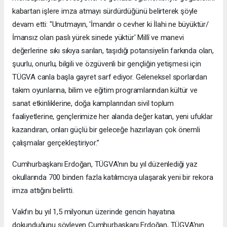
kabartan işlere imza atmayı sürdürdüğünü belirterek şöyle
devam etti: "Unutmayın, 'İmandır o cevher ki İlahi ne büyüktür/
İmansız olan paslı yürek sinede yüktür' Millî ve manevi
değerlerine sıkı sıkıya sarılan, taşıdığı potansiyelin farkında olan,
şuurlu, onurlu, bilgili ve özgüvenli bir gençliğin yetişmesi için
TÜGVA canla başla gayret sarf ediyor. Geleneksel sporlardan
takım oyunlarına, bilim ve eğitim programlarından kültür ve
sanat etkinliklerine, doğa kamplarından sivil toplum
faaliyetlerine, gençlerimize her alanda değer katan, yeni ufuklar
kazandıran, onları güçlü bir geleceğe hazırlayan çok önemli
çalışmalar gerçekleştiriyor.”
Cumhurbaşkanı Erdoğan, TÜGVA'nın bu yıl düzenlediği yaz
okullarında 700 binden fazla katılımcıya ulaşarak yeni bir rekora
imza attığını belirtti.
Vakfın bu yıl 1,5 milyonun üzerinde gencin hayatına
dokunduğunu söyleyen Cumhurbaşkanı Erdoğan, TÜGVA'nın