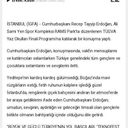
Erkek
|
Kadın
(Haberi Sesli Oku)
İSTANBUL (İGFA) - Cumhurbaşkanı Recep Tayyip Erdoğan, Ali
Sami Yen Spor Kompleksi RAMS Park'ta düzenlenen TÜGVA
Yaz Okulları Finali Programı'na katılarak bir konuşma yaptı.
Cumhurbaşkanı Erdoğan, konuşmasında, vakfın mensuplarını
ve katılımcıları selamlarken Türkiye genelindeki tüm gençlere ve
çocuklara selamlarını ve sevgilerini iletti.
Yeditepe'nin kardeş kardeş gülümsediği, Boğaz'ında mavi
rüzgârların estiği, fetih ruhunun kalplere işlediği güzel
İstanbul'da, rengârenk çiçek bahçesini andıran bir atmosferde
bir araya geldiklerini ifade eden Cumhurbaşkanı Erdoğan;
umudun, sevginin, aydınlığın ve geleceğin timsali olan gençlerle
birlikte olmanın bahtiyarlığı içinde olduğunu dile getirdi.
"BÜYÜK VE GÜÇLÜ TÜRKİYE'NİN YOL BAŞÇILARI, 'TEKNOFEST