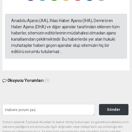
Anadolu Ajansı (AA), İhlas Haber Ajansı (İHA), Demirören
Haber Ajansı (DHA) ve diğer ajanslar tarafından eklenen tüm
haberler, sitemizin editörlerinin müdahalesi olmadan ajans
kanallarından çekilmektedir. Bu haberlerde yer alan hukuki
muhataplar haberi geçen ajanslar olup sitemizin hiç bir
editörü sorumlu tutulamaz...
Okuyucu Yorumları
(0)
Gönder
Yorum yazarak Topluluk Kuralları’nı kabul etmiş bulunuyor ve gazetesondakika.com
sitesine yaptığınız yorumunuzla ilgili doğrudan veya dolaylı tüm sorumluluğu tek
başınıza üstleniyorsunuz. Yazılan tüm yorumlardan site yönetimi hiçbir şekilde