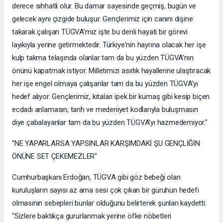
derece sıhhatli olur. Bu damar sayesinde geçmiş, bugün ve
gelecek aynı çizgide buluşur. Gençlerimiz için canını dişine
takarak çalışan TÜGVA'mız işte bu denli hayati bir görevi
layıkıyla yerine getirmektedir. Türkiye'nin hayrına olacak her işe
kulp takma telaşında olanlar tam da bu yüzden TÜGVA'nın
önünü kapatmak istiyor. Milletimizi asırlık hayallerine ulaştıracak
her işe engel olmaya çalışanlar tam da bu yüzden TÜGVA'yı
hedef alıyor. Gençlerimiz, kıtaları ipek bir kumaş gibi kesip biçen
ecdadı anlamasın, tarih ve medeniyet kodlarıyla buluşmasın
diye çabalayanlar tam da bu yüzden TÜGVA'yı hazmedemiyor."
"NE YAPARLARSA YAPSINLAR KARŞIMDAKİ ŞU GENÇLİĞİN
ÖNÜNE SET ÇEKEMEZLER"
Cumhurbaşkanı Erdoğan, TÜGVA gibi göz bebeği olan
kuruluşların sayısı az ama sesi çok çıkan bir güruhun hedefi
olmasının sebepleri bunlar olduğunu belirterek şunları kaydetti:
"Sizlere baktıkça gururlanmak yerine öfke nöbetleri