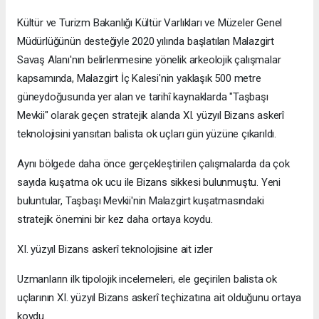
Kültür ve Turizm Bakanlığı Kültür Varlıkları ve Müzeler Genel
Müdürlüğünün desteğiyle 2020 yılında başlatılan Malazgirt
Savaş Alanı'nın belirlenmesine yönelik arkeolojik çalışmalar
kapsamında, Malazgirt İç Kalesi'nin yaklaşık 500 metre
güneydoğusunda yer alan ve tarihî kaynaklarda "Taşbaşı
Mevkii" olarak geçen stratejik alanda XI. yüzyıl Bizans askerî
teknolojisini yansıtan balista ok uçları gün yüzüne çıkarıldı.
Aynı bölgede daha önce gerçekleştirilen çalışmalarda da çok
sayıda kuşatma ok ucu ile Bizans sikkesi bulunmuştu. Yeni
buluntular, Taşbaşı Mevkii'nin Malazgirt kuşatmasındaki
stratejik önemini bir kez daha ortaya koydu.
XI. yüzyıl Bizans askerî teknolojisine ait izler
Uzmanların ilk tipolojik incelemeleri, ele geçirilen balista ok
uçlarının XI. yüzyıl Bizans askerî teçhizatına ait olduğunu ortaya
koydu.