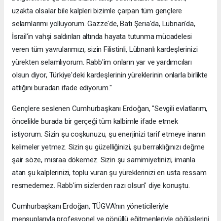
uzakta olsalar bile kalpleri bizimle çarpan tüm gençlere
selamlarımı yolluyorum. Gazze'de, Batı Şeria'da, Lübnan'da,
İsrail'in vahşi saldırıları altında hayata tutunma mücadelesi
veren tüm yavrularımızı, sizin Filistinli, Lübnanlı kardeşlerinizi
yürekten selamlıyorum. Rabb'im onların yar ve yardımcıları
olsun diyor, Türkiye'deki kardeşlerinin yüreklerinin onlarla birlikte
attığını buradan ifade ediyorum."
Gençlere seslenen Cumhurbaşkanı Erdoğan, "Sevgili evlatlarım,
öncelikle burada bir gerçeği tüm kalbimle ifade etmek
istiyorum. Sizin şu coşkunuzu, şu enerjinizi tarif etmeye inanın
kelimeler yetmez. Sizin şu güzelliğinizi, şu berraklığınızı değme
şair söze, mısraa dökemez. Sizin şu samimiyetinizi, imanla
atan şu kalplerinizi, toplu vuran şu yüreklerinizi en usta ressam
resmedemez. Rabb'im sizlerden razı olsun" diye konuştu.
Cumhurbaşkanı Erdoğan, TÜGVA'nın yöneticileriyle
mensuplarıyla profesyonel ve gönüllü eğitmenleriyle göğüslerini