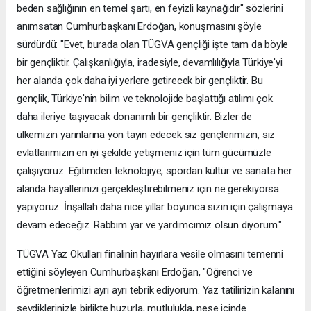
beden sağlığının en temel şartı, en feyizli kaynağıdır" sözlerini
anımsatan Cumhurbaşkanı Erdoğan, konuşmasını şöyle
sürdürdü: "Evet, burada olan TÜGVA gençliği işte tam da böyle
bir gençliktir. Çalışkanlığıyla, iradesiyle, devamlılığıyla Türkiye'yi
her alanda çok daha iyi yerlere getirecek bir gençliktir. Bu
gençlik, Türkiye'nin bilim ve teknolojide başlattığı atılımı çok
daha ileriye taşıyacak donanımlı bir gençliktir. Bizler de
ülkemizin yarınlarına yön tayin edecek siz gençlerimizin, siz
evlatlarımızın en iyi şekilde yetişmeniz için tüm gücümüzle
çalışıyoruz. Eğitimden teknolojiye, spordan kültür ve sanata her
alanda hayallerinizi gerçekleştirebilmeniz için ne gerekiyorsa
yapıyoruz. İnşallah daha nice yıllar boyunca sizin için çalışmaya
devam edeceğiz. Rabbim yar ve yardımcımız olsun diyorum."
TÜGVA Yaz Okulları finalinin hayırlara vesile olmasını temenni
ettiğini söyleyen Cumhurbaşkanı Erdoğan, "Öğrenci ve
öğretmenlerimizi ayrı ayrı tebrik ediyorum. Yaz tatilinizin kalanını
sevdiklerinizle birlikte huzurla, mutlulukla, neşe içinde