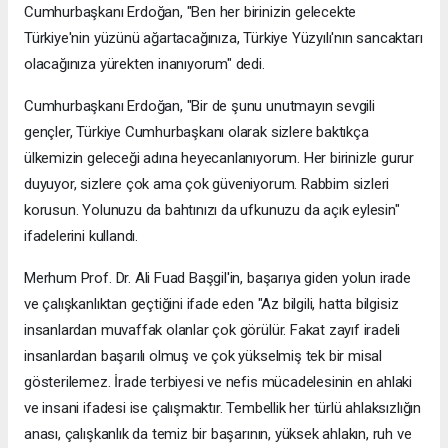
Cumhurbaşkanı Erdoğan, "Ben her birinizin gelecekte
Türkiye'nin yüzünü ağartacağınıza, Türkiye Yüzyılı'nın sancaktarı
olacağınıza yürekten inanıyorum" dedi.
Cumhurbaşkanı Erdoğan, "Bir de şunu unutmayın sevgili
gençler, Türkiye Cumhurbaşkanı olarak sizlere baktıkça
ülkemizin geleceği adına heyecanlanıyorum. Her birinizle gurur
duyuyor, sizlere çok ama çok güveniyorum. Rabbim sizleri
korusun. Yolunuzu da bahtınızı da ufkunuzu da açık eylesin"
ifadelerini kullandı.
Merhum Prof. Dr. Ali Fuad Başgil'in, başarıya giden yolun irade
ve çalışkanlıktan geçtiğini ifade eden "Az bilgili, hatta bilgisiz
insanlardan muvaffak olanlar çok görülür. Fakat zayıf iradeli
insanlardan başarılı olmuş ve çok yükselmiş tek bir misal
gösterilemez. İrade terbiyesi ve nefis mücadelesinin en ahlaki
ve insani ifadesi ise çalışmaktır. Tembellik her türlü ahlaksızlığın
anası, çalışkanlık da temiz bir başarının, yüksek ahlakın, ruh ve