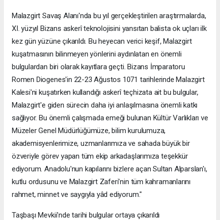
Malazgirt Savaş Alanı'nda bu yıl gerçekleştirilen araştırmalarda,
XI. yüzyıl Bizans askerî teknolojisini yansıtan balista ok uçları ilk
kez gün yüzüne çıkarıldı. Bu heyecan verici keşif, Malazgirt
kuşatmasının bilinmeyen yönlerini aydınlatan en önemli
bulgulardan biri olarak kayıtlara geçti. Bizans İmparatoru
Romen Diogenes'in 22-23 Ağustos 1071 tarihlerinde Malazgirt
Kalesi'ni kuşatırken kullandığı askerî teçhizata ait bu bulgular,
Malazgirt'e giden sürecin daha iyi anlaşılmasına önemli katkı
sağlıyor. Bu önemli çalışmada emeği bulunan Kültür Varlıkları ve
Müzeler Genel Müdürlüğümüze, bilim kurulumuza,
akademisyenlerimize, uzmanlarımıza ve sahada büyük bir
özveriyle görev yapan tüm ekip arkadaşlarımıza teşekkür
ediyorum. Anadolu'nun kapılarını bizlere açan Sultan Alparslan'ı,
kutlu ordusunu ve Malazgirt Zaferi'nin tüm kahramanlarını
rahmet, minnet ve saygıyla yâd ediyorum."
Taşbaşı Mevkii'nde tarihi bulgular ortaya çıkarıldı