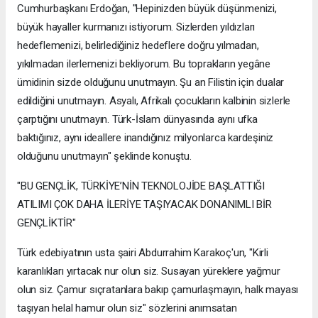
Cumhurbaşkanı Erdoğan, "Hepinizden büyük düşünmenizi,
büyük hayaller kurmanızı istiyorum. Sizlerden yıldızları
hedeflemenizi, belirlediğiniz hedeflere doğru yılmadan,
yıkılmadan ilerlemenizi bekliyorum. Bu toprakların yegâne
ümidinin sizde olduğunu unutmayın. Şu an Filistin için dualar
edildiğini unutmayın. Asyalı, Afrikalı çocukların kalbinin sizlerle
çarptığını unutmayın. Türk-İslam dünyasında aynı ufka
baktığınız, aynı ideallere inandığınız milyonlarca kardeşiniz
olduğunu unutmayın" şeklinde konuştu.
"BU GENÇLİK, TÜRKİYE’NİN TEKNOLOJİDE BAŞLATTIĞI
ATILIMI ÇOK DAHA İLERİYE TAŞIYACAK DONANIMLI BİR
GENÇLİKTİR"
Türk edebiyatının usta şairi Abdurrahim Karakoç'un, "Kirli
karanlıkları yırtacak nur olun siz. Susayan yüreklere yağmur
olun siz. Çamur sıçratanlara bakıp çamurlaşmayın, halk mayası
taşıyan helal hamur olun siz" sözlerini anımsatan