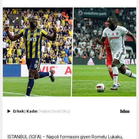
Erkek
|
Kadın
(Haberi Sesli Oku)
İSTANBUL (İGFA) – Napoli formasını giyen Romelu Lukaku,