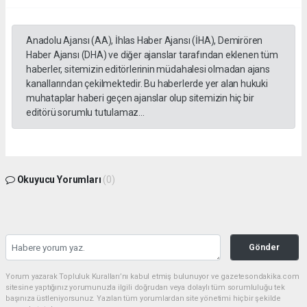
Anadolu Ajansı (AA), İhlas Haber Ajansı (İHA), Demirören
Haber Ajansı (DHA) ve diğer ajanslar tarafından eklenen tüm
haberler, sitemizin editörlerinin müdahalesi olmadan ajans
kanallarından çekilmektedir. Bu haberlerde yer alan hukuki
muhataplar haberi geçen ajanslar olup sitemizin hiç bir
editörü sorumlu tutulamaz...
Okuyucu Yorumları
(0)
Gönder
Yorum yazarak Topluluk Kuralları’nı kabul etmiş bulunuyor ve gazetesondakika.com
sitesine yaptığınız yorumunuzla ilgili doğrudan veya dolaylı tüm sorumluluğu tek
başınıza üstleniyorsunuz. Yazılan tüm yorumlardan site yönetimi hiçbir şekilde