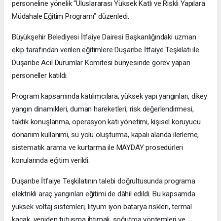
personeline yönelik “Uluslararası Yüksek Katlı ve Riskli Yapılara
Müdahale Eğitim Programı” düzenledi.
Büyükşehir Belediyesi İtfaiye Dairesi Başkanlığındaki uzman
ekip tarafından verilen eğitimlere Duşanbe İtfaiye Teşkilatı ile
Duşanbe Acil Durumlar Komitesi bünyesinde görev yapan
personeller katıldı.
Program kapsamında katılımcılara; yüksek yapı yangınları, dikey
yangın dinamikleri, duman hareketleri, risk değerlendirmesi,
taktik konuşlanma, operasyon katı yönetimi, kişisel koruyucu
donanım kullanımı, su yolu oluşturma, kapalı alanda ilerleme,
sistematik arama ve kurtarma ile MAYDAY prosedürleri
konularında eğitim verildi.
Duşanbe İtfaiye Teşkilatının talebi doğrultusunda programa
elektrikli araç yangınları eğitimi de dâhil edildi. Bu kapsamda
yüksek voltaj sistemleri, lityum iyon batarya riskleri, termal
kaçak, yeniden tutuşma ihtimali, soğutma yöntemleri ve