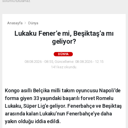
sorumlu tutulamaz.
Anasayfa
Dünya
Lukaku Fener’e mi, Beşiktaş’a mı
geliyor?
DÜNYA
08.08.2026 - 08:55, Güncelleme: 08.08.2026 - 12:15
141 kez okundu.
Kongo asıllı Belçika milli takım oyuncusu Napoli'de
forma giyen 33 yaşındaki başarılı forvet Romelu
Lukaku, Süper Lig’e geliyor. Fenerbahçe ve Beşiktaş
arasında kalan Lukaku’nun Fenerbahçe’ye daha
yakın olduğu iddia edildi.