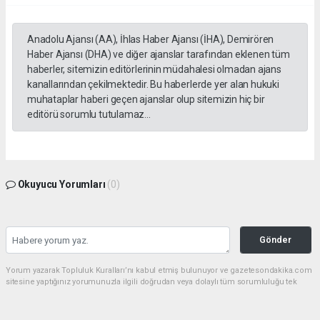
Anadolu Ajansı (AA), İhlas Haber Ajansı (İHA), Demirören
Haber Ajansı (DHA) ve diğer ajanslar tarafından eklenen tüm
haberler, sitemizin editörlerinin müdahalesi olmadan ajans
kanallarından çekilmektedir. Bu haberlerde yer alan hukuki
muhataplar haberi geçen ajanslar olup sitemizin hiç bir
editörü sorumlu tutulamaz...
Okuyucu Yorumları
(0)
Gönder
Yorum yazarak Topluluk Kuralları’nı kabul etmiş bulunuyor ve gazetesondakika.com
sitesine yaptığınız yorumunuzla ilgili doğrudan veya dolaylı tüm sorumluluğu tek
başınıza üstleniyorsunuz. Yazılan tüm yorumlardan site yönetimi hiçbir şekilde
sorumlu tutulamaz.