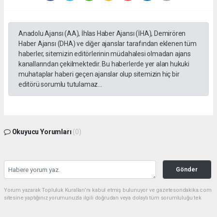
Anadolu Ajansı (AA), İhlas Haber Ajansı (İHA), Demirören
Haber Ajansı (DHA) ve diğer ajanslar tarafından eklenen tüm
haberler, sitemizin editörlerinin müdahalesi olmadan ajans
kanallarından çekilmektedir. Bu haberlerde yer alan hukuki
muhataplar haberi geçen ajanslar olup sitemizin hiç bir
editörü sorumlu tutulamaz...
Okuyucu Yorumları
(0)
Gönder
Yorum yazarak Topluluk Kuralları’nı kabul etmiş bulunuyor ve gazetesondakika.com
sitesine yaptığınız yorumunuzla ilgili doğrudan veya dolaylı tüm sorumluluğu tek
başınıza üstleniyorsunuz. Yazılan tüm yorumlardan site yönetimi hiçbir şekilde
sorumlu tutulamaz.