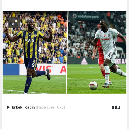
Erkek
|
Kadın
(Haberi Sesli Oku)