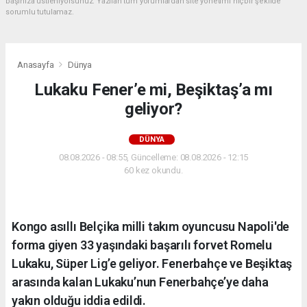
başınıza üstleniyorsunuz. Yazılan tüm yorumlardan site yönetimi hiçbir şekilde
sorumlu tutulamaz.
Anasayfa
Dünya
Lukaku Fener’e mi, Beşiktaş’a mı
geliyor?
DÜNYA
08.08.2026 - 08:55, Güncelleme: 08.08.2026 - 12:15
60 kez okundu.
Kongo asıllı Belçika milli takım oyuncusu Napoli'de
forma giyen 33 yaşındaki başarılı forvet Romelu
Lukaku, Süper Lig’e geliyor. Fenerbahçe ve Beşiktaş
arasında kalan Lukaku’nun Fenerbahçe’ye daha
yakın olduğu iddia edildi.