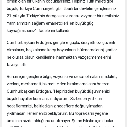
örnek olan bir ülkenin çocuklarısınız. Hepiniz Türk milleti gibi
büyük, Türkiye Cumhuriyeti gibi itibarlı bir devletin gençlerisiniz.
21. yüzyıla Türkiye'nin damgasını vuracak vizyoner bir nesilsiniz.
Yarınlarımızın sağlam emanetçileri, en büyük güç
kaynağımızsınız" ifadelerini kullandı.
Cumhurbaşkanı Erdoğan, gençlere güçlü, dirayetli, öz güvenli
olmalarını, başkalarına karşı boyunlarını bükmemelerini, şartlar
ne olursa olsun kendilerine inanmaktan vazgeçmemelerini
tavsiye etti.
Bunun için gençlere bilgili, vizyonlu ve cesur olmalarını, adaleti,
vicdanı, merhameti, hikmeti elden bırakmamalarını öneren
Cumhurbaşkanı Erdoğan, "Hepinizden büyük düşünmenizi,
büyük hayaller kurmanızı istiyorum. Sizlerden yıldızları
hedeflemenizi, belirlediğiniz hedeflere doğru yılmadan,
yıkılmadan ilerlemenizi bekliyorum. Bu toprakların yegâne
ümidinin sizde olduğunu unutmayın. Şu an Filistin için dualar