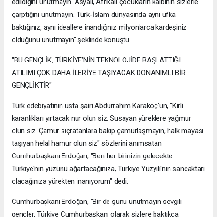
edildiğini unutmayın. Asyalı, Afrikalı çocukların kalbinin sizlerle
çarptığını unutmayın. Türk-İslam dünyasında aynı ufka
baktığınız, aynı ideallere inandığınız milyonlarca kardeşiniz
olduğunu unutmayın" şeklinde konuştu.
"BU GENÇLİK, TÜRKİYE’NİN TEKNOLOJİDE BAŞLATTIĞI
ATILIMI ÇOK DAHA İLERİYE TAŞIYACAK DONANIMLI BİR
GENÇLİKTİR"
Türk edebiyatının usta şairi Abdurrahim Karakoç'un, "Kirli
karanlıkları yırtacak nur olun siz. Susayan yüreklere yağmur
olun siz. Çamur sıçratanlara bakıp çamurlaşmayın, halk mayası
taşıyan helal hamur olun siz" sözlerini anımsatan
Cumhurbaşkanı Erdoğan, "Ben her birinizin gelecekte
Türkiye'nin yüzünü ağartacağınıza, Türkiye Yüzyılı'nın sancaktarı
olacağınıza yürekten inanıyorum" dedi.
Cumhurbaşkanı Erdoğan, "Bir de şunu unutmayın sevgili
gençler, Türkiye Cumhurbaşkanı olarak sizlere baktıkça