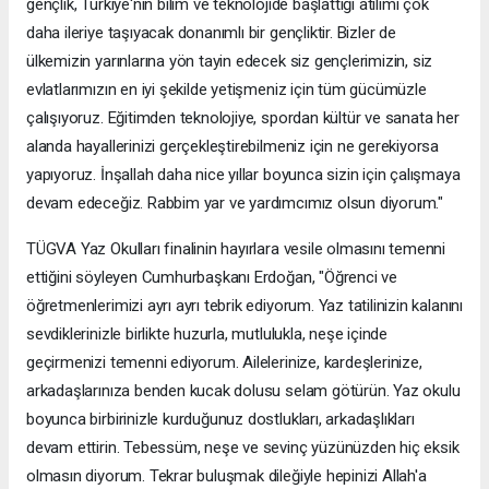
gençlik, Türkiye'nin bilim ve teknolojide başlattığı atılımı çok
daha ileriye taşıyacak donanımlı bir gençliktir. Bizler de
ülkemizin yarınlarına yön tayin edecek siz gençlerimizin, siz
evlatlarımızın en iyi şekilde yetişmeniz için tüm gücümüzle
çalışıyoruz. Eğitimden teknolojiye, spordan kültür ve sanata her
alanda hayallerinizi gerçekleştirebilmeniz için ne gerekiyorsa
yapıyoruz. İnşallah daha nice yıllar boyunca sizin için çalışmaya
devam edeceğiz. Rabbim yar ve yardımcımız olsun diyorum."
TÜGVA Yaz Okulları finalinin hayırlara vesile olmasını temenni
ettiğini söyleyen Cumhurbaşkanı Erdoğan, "Öğrenci ve
öğretmenlerimizi ayrı ayrı tebrik ediyorum. Yaz tatilinizin kalanını
sevdiklerinizle birlikte huzurla, mutlulukla, neşe içinde
geçirmenizi temenni ediyorum. Ailelerinize, kardeşlerinize,
arkadaşlarınıza benden kucak dolusu selam götürün. Yaz okulu
boyunca birbirinizle kurduğunuz dostlukları, arkadaşlıkları
devam ettirin. Tebessüm, neşe ve sevinç yüzünüzden hiç eksik
olmasın diyorum. Tekrar buluşmak dileğiyle hepinizi Allah'a