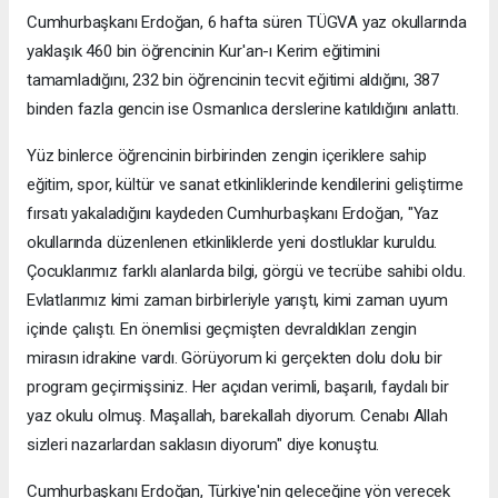
Cumhurbaşkanı Erdoğan, 6 hafta süren TÜGVA yaz okullarında
yaklaşık 460 bin öğrencinin Kur'an-ı Kerim eğitimini
tamamladığını, 232 bin öğrencinin tecvit eğitimi aldığını, 387
binden fazla gencin ise Osmanlıca derslerine katıldığını anlattı.
Yüz binlerce öğrencinin birbirinden zengin içeriklere sahip
eğitim, spor, kültür ve sanat etkinliklerinde kendilerini geliştirme
fırsatı yakaladığını kaydeden Cumhurbaşkanı Erdoğan, "Yaz
okullarında düzenlenen etkinliklerde yeni dostluklar kuruldu.
Çocuklarımız farklı alanlarda bilgi, görgü ve tecrübe sahibi oldu.
Evlatlarımız kimi zaman birbirleriyle yarıştı, kimi zaman uyum
içinde çalıştı. En önemlisi geçmişten devraldıkları zengin
mirasın idrakine vardı. Görüyorum ki gerçekten dolu dolu bir
program geçirmişsiniz. Her açıdan verimli, başarılı, faydalı bir
yaz okulu olmuş. Maşallah, barekallah diyorum. Cenabı Allah
sizleri nazarlardan saklasın diyorum" diye konuştu.
Cumhurbaşkanı Erdoğan, Türkiye'nin geleceğine yön verecek