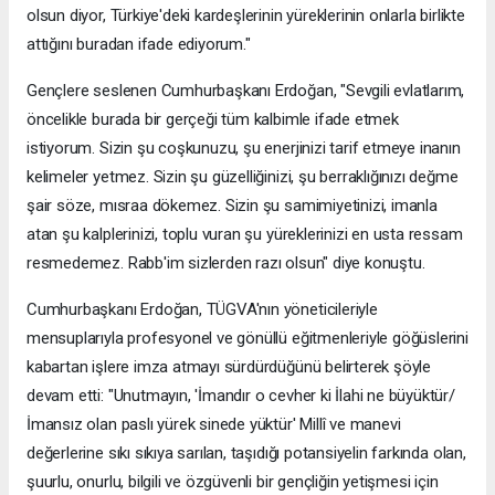
olsun diyor, Türkiye'deki kardeşlerinin yüreklerinin onlarla birlikte
attığını buradan ifade ediyorum."
Gençlere seslenen Cumhurbaşkanı Erdoğan, "Sevgili evlatlarım,
öncelikle burada bir gerçeği tüm kalbimle ifade etmek
istiyorum. Sizin şu coşkunuzu, şu enerjinizi tarif etmeye inanın
kelimeler yetmez. Sizin şu güzelliğinizi, şu berraklığınızı değme
şair söze, mısraa dökemez. Sizin şu samimiyetinizi, imanla
atan şu kalplerinizi, toplu vuran şu yüreklerinizi en usta ressam
resmedemez. Rabb'im sizlerden razı olsun" diye konuştu.
Cumhurbaşkanı Erdoğan, TÜGVA'nın yöneticileriyle
mensuplarıyla profesyonel ve gönüllü eğitmenleriyle göğüslerini
kabartan işlere imza atmayı sürdürdüğünü belirterek şöyle
devam etti: "Unutmayın, 'İmandır o cevher ki İlahi ne büyüktür/
İmansız olan paslı yürek sinede yüktür' Millî ve manevi
değerlerine sıkı sıkıya sarılan, taşıdığı potansiyelin farkında olan,
şuurlu, onurlu, bilgili ve özgüvenli bir gençliğin yetişmesi için