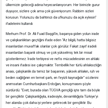
ülkemizin geleceği adına heyecanlanıyorum. Her birinizle gurur
duyuyor, sizlere çok ama çok güveniyorum. Rabbim sizleri
korusun. Yolunuzu da bahtınızı da ufkunuzu da açık eylesin"
ifadelerini kullandı.
Merhum Prof. Dr. Ali Fuad Başgil'in, başarıya giden yolun irade
ve çalışkanlıktan geçtiğini ifade eden "Az bilgili, hatta bilgisiz
insanlardan muvaffak olanlar çok görülür. Fakat zayıf iradeli
insanlardan başarılı olmuş ve çok yükselmiş tek bir misal
gösterilemez. İrade terbiyesi ve nefis mücadelesinin en ahlaki
ve insani ifadesi ise çalışmaktır. Tembellik her türlü ahlaksızlığın
anası, çalışkanlık da temiz bir başarının, yüksek ahlakın, ruh ve
beden sağlığının en temel şartı, en feyizli kaynağıdır" sözlerini
anımsatan Cumhurbaşkanı Erdoğan, konuşmasını şöyle
sürdürdü: "Evet, burada olan TÜGVA gençliği işte tam da böyle
bir gençliktir. Çalışkanlığıyla, iradesiyle, devamlılığıyla Türkiye'yi
her alanda çok daha iyi yerlere getirecek bir gençliktir. Bu