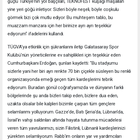
güçlü Türkiye'nin yol başçıları, TEKNOFEST kuşağı maşallah
yine yeri göğü inletiyor. Sizleri böyle neşeli, böyle coşkulu
görmek bizi çok mutlu ediyor. Bu muhteşem tablo, bu
muazzam manzara için her birinize ayrı ayrı teşekkür
ediyorum" ifadelerini kullandı.
TÜGVA'ya etkinlik için şükranlarını iletip Galatasaray Spor
Kulübü'nün yöneticilerine ev sahiplikleri için teşekkür eden
Cumhurbaşkanı Erdoğan, şunları kaydetti: "Bu stadyumu
sizlerle yani her biri ayrı renkte 70 bin çiçekle süsleyen bu renkli
organizasyonda emeği geçen tüm kardeşlerimi tebrik
ediyorum. Buradan gönül coğrafyamızda ve dünyanın farklı
bölgelerinde şu anda bizleri takip eden, bizlere dua eden,
uzakta olsalar bile kalpleri bizimle çarpan tüm gençlere
selamlarımı yolluyorum. Gazze'de, Batı Şeria'da, Lübnan'da,
İsrail'in vahşi saldırıları altında hayata tutunma mücadelesi
veren tüm yavrularımızı, sizin Filistinli, Lübnanlı kardeşlerinizi
yürekten selamlıyorum. Rabb'im onların yar ve yardımcıları