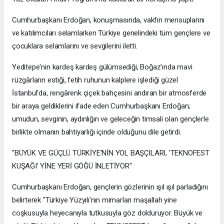
Cumhurbaşkanı Erdoğan, konuşmasında, vakfın mensuplarını
ve katılımcıları selamlarken Türkiye genelindeki tüm gençlere ve
çocuklara selamlarını ve sevgilerini iletti.
Yeditepe'nin kardeş kardeş gülümsediği, Boğaz'ında mavi
rüzgârların estiği, fetih ruhunun kalplere işlediği güzel
İstanbul'da, rengârenk çiçek bahçesini andıran bir atmosferde
bir araya geldiklerini ifade eden Cumhurbaşkanı Erdoğan;
umudun, sevginin, aydınlığın ve geleceğin timsali olan gençlerle
birlikte olmanın bahtiyarlığı içinde olduğunu dile getirdi.
"BÜYÜK VE GÜÇLÜ TÜRKİYE'NİN YOL BAŞÇILARI, 'TEKNOFEST
KUŞAĞI' YİNE YERİ GÖĞÜ İNLETİYOR"
Cumhurbaşkanı Erdoğan, gençlerin gözlerinin ışıl ışıl parladığını
belirterek "Türkiye Yüzyılı'nın mimarları maşallah yine
coşkusuyla heyecanıyla tutkusuyla göz dolduruyor. Büyük ve