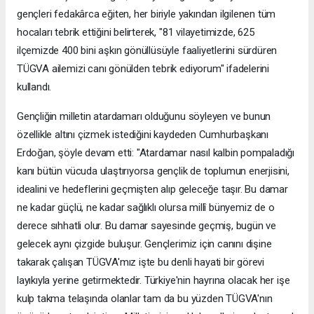
gençleri fedakârca eğiten, her biriyle yakından ilgilenen tüm
hocaları tebrik ettiğini belirterek, "81 vilayetimizde, 625
ilçemizde 400 bini aşkın gönüllüsüyle faaliyetlerini sürdüren
TÜGVA ailemizi canı gönülden tebrik ediyorum" ifadelerini
kullandı.
Gençliğin milletin atardamarı olduğunu söyleyen ve bunun
özellikle altını çizmek istediğini kaydeden Cumhurbaşkanı
Erdoğan, şöyle devam etti: "Atardamar nasıl kalbin pompaladığı
kanı bütün vücuda ulaştırıyorsa gençlik de toplumun enerjisini,
idealini ve hedeflerini geçmişten alıp geleceğe taşır. Bu damar
ne kadar güçlü, ne kadar sağlıklı olursa millî bünyemiz de o
derece sıhhatli olur. Bu damar sayesinde geçmiş, bugün ve
gelecek aynı çizgide buluşur. Gençlerimiz için canını dişine
takarak çalışan TÜGVA'mız işte bu denli hayati bir görevi
layıkıyla yerine getirmektedir. Türkiye'nin hayrına olacak her işe
kulp takma telaşında olanlar tam da bu yüzden TÜGVA'nın