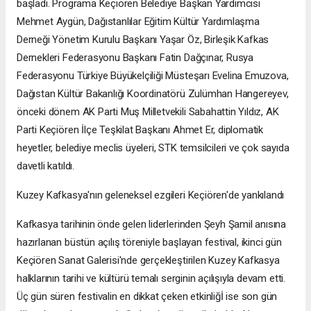
başladı. Programa Keçiören Belediye Başkan Yardımcısı
Mehmet Aygün, Dağıstanlılar Eğitim Kültür Yardımlaşma
Derneği Yönetim Kurulu Başkanı Yaşar Öz, Birleşik Kafkas
Dernekleri Federasyonu Başkanı Fatin Dağçınar, Rusya
Federasyonu Türkiye Büyükelçiliği Müsteşarı Evelina Emuzova,
Dağıstan Kültür Bakanlığı Koordinatörü Zulümhan Hangereyev,
önceki dönem AK Parti Muş Milletvekili Sabahattin Yıldız, AK
Parti Keçiören İlçe Teşkilat Başkanı Ahmet Er, diplomatik
heyetler, belediye meclis üyeleri, STK temsilcileri ve çok sayıda
davetli katıldı.
Kuzey Kafkasya'nın geleneksel ezgileri Keçiören'de yankılandı
Kafkasya tarihinin önde gelen liderlerinden Şeyh Şamil anısına
hazırlanan büstün açılış töreniyle başlayan festival, ikinci gün
Keçiören Sanat Galerisi'nde gerçekleştirilen Kuzey Kafkasya
halklarının tarihi ve kültürü temalı serginin açılışıyla devam etti.
Üç gün süren festivalin en dikkat çeken etkinliğİ ise son gün