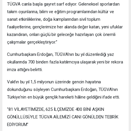
TÜGVA canla başla gayret sarf ediyor. Geleneksel sporlardan
takım oyunlarına, bilim ve eğitim programlarından kültür ve
sanat etkinliklerine, doğa kamplarından sivil toplum
faaliyetlerine, gençlerimize her alanda değer katan, yeni ufuklar
kazandıran, onları güçlü bir geleceğe hazırlayan çok önemli
çalışmalar gerçekleştiriyor.”
Cumhurbaşkanı Erdoğan, TÜGVA'nın bu yıl düzenlediği yaz
okullarında 700 binden fazla katılımcıya ulaşarak yeni bir rekora
imza attığını belirtti.
Vakfın bu yıl 1,5 milyonun üzerinde gencin hayatına
dokunduğunu söyleyen Cumhurbaşkanı Erdoğan, TÜGVA'nın
Türkiye'nin en büyük gençlik hareketi hâline geldiğini ifade etti.
"81 VİLAYETİMİZDE, 625 İLÇEMİZDE 400 BİNİ AŞKIN
GÖNÜLLÜSÜYLE TÜGVA AİLEMİZİ CANI GÖNÜLDEN TEBRİK
EDİYORUM"