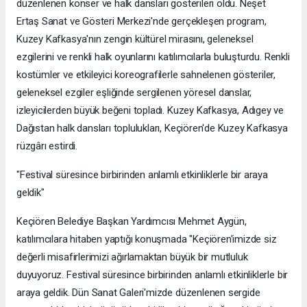
düzenlenen konser ve halk dansları gösterileri oldu. Neşet
Ertaş Sanat ve Gösteri Merkezi'nde gerçekleşen program,
Kuzey Kafkasya'nın zengin kültürel mirasını, geleneksel
ezgilerini ve renkli halk oyunlarını katılımcılarla buluşturdu. Renkli
kostümler ve etkileyici koreografilerle sahnelenen gösteriler,
geleneksel ezgiler eşliğinde sergilenen yöresel danslar,
izleyicilerden büyük beğeni topladı. Kuzey Kafkasya, Adıgey ve
Dağıstan halk dansları toplulukları, Keçiören'de Kuzey Kafkasya
rüzgârı estirdi.
"Festival süresince birbirinden anlamlı etkinliklerle bir araya
geldik"
Keçiören Belediye Başkan Yardımcısı Mehmet Aygün,
katılımcılara hitaben yaptığı konuşmada "Keçiören'imizde siz
değerli misafirlerimizi ağırlamaktan büyük bir mutluluk
duyuyoruz. Festival süresince birbirinden anlamlı etkinliklerle bir
araya geldik. Dün Sanat Galeri'mizde düzenlenen sergide