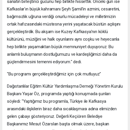
sanatın birleştirici gücünü hep birlikte hissettik. Önceki gün ise
Kafkaslar'ın büyük kahramanı Şeyh Şamil'in azmini, cesaretini,
bağımsızlık uğruna verdiği onurlu mücadeleyi ve milletimizin
ortak hafızasındaki müstesna yerini yaşatacak büstün açılışını
gerçekleştirdik. Bu akşam ise Kuzey Kafkasya'nın köklü
kültürünü, müziğini ve halk oyunlarını aynı coşku ve heyecanla
hep birlikte yaşamaktan büyük memnuniyet duyuyoruz. Bu
anlamlı buluşmanın dostluğumuzu ve kardeşliğimizi daha da
güçlendirmesini temenni ediyorum." dedi.
"Bu programı gerçekleştirdiğimiz için çok mutluyuz"
Dağıstanlılar Eğitim Kültür Yardımlaşma Derneği Yönetim Kurulu
Başkanı Yaşar Öz, programda yaptığı konuşmada şunları
söyledi: "Yaptığımız bu programla, Türkiye ile Kafkasya
arasındaki ilişkilerin biraz daha sıcaklaşması adına elimizden
gelen çabayı gösteriyoruz. Değerli Keçiören Belediye
Başkanımız Mesut Özarslan başta olmak üzere, başkan