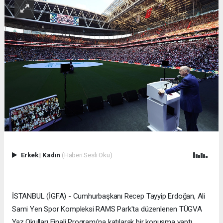
Erkek
|
Kadın
(Haberi Sesli Oku)
İSTANBUL (İGFA) - Cumhurbaşkanı Recep Tayyip Erdoğan, Ali
Sami Yen Spor Kompleksi RAMS Park'ta düzenlenen TÜGVA
Yaz Okulları Finali Programı'na katılarak bir konuşma yaptı.