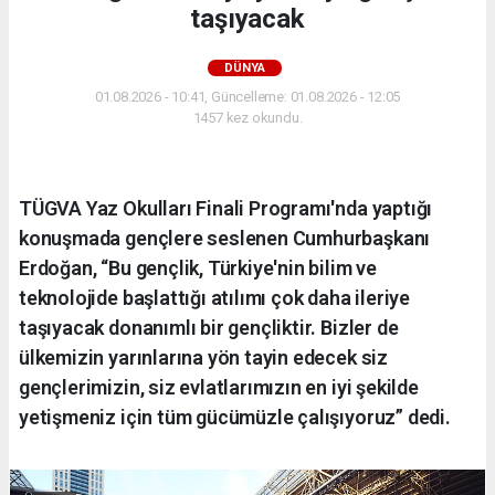
taşıyacak
DÜNYA
01.08.2026 - 10:41, Güncelleme: 01.08.2026 - 12:05
1457 kez okundu.
TÜGVA Yaz Okulları Finali Programı'nda yaptığı
konuşmada gençlere seslenen Cumhurbaşkanı
Erdoğan, “Bu gençlik, Türkiye'nin bilim ve
teknolojide başlattığı atılımı çok daha ileriye
taşıyacak donanımlı bir gençliktir. Bizler de
ülkemizin yarınlarına yön tayin edecek siz
gençlerimizin, siz evlatlarımızın en iyi şekilde
yetişmeniz için tüm gücümüzle çalışıyoruz” dedi.