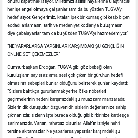
önünü kapatmak istiyor. Milletimizi asırlık hayallerine ulaştıracak
her işe engel olmaya çalışanlar tam da bu yüzden TÜGVA'yı
hedef alıyor. Gençlerimiz, kıtaları ipek bir kumaş gibi kesip biçen
ecdadı anlamasın, tarih ve medeniyet kodlarıyla buluşmasın
diye çabalayanlar tam da bu yüzden TÜGVA'yı hazmedemiyor."
"NE YAPARLARSA YAPSINLAR KARŞIMDAKİ ŞU GENÇLİĞİN
ÖNÜNE SET ÇEKEMEZLER"
Cumhurbaşkanı Erdoğan, TÜGVA gibi göz bebeği olan
kuruluşların sayısı az ama sesi çok çıkan bir güruhun hedefi
olmasının sebepleri bunlar olduğunu belirterek şunları kaydetti:
"Sizlere baktıkça gururlanmak yerine öfke nöbetleri
geçirmelerinin nedeni karşımızdaki şu muazzam manzaradır.
Sizlerin dik duruşudur, özgüvenidir, sizlerin değerlerinize sahip
çıkmanızdır, sizlerin işte burada olduğu gibi birbirinize kardeşçe
sarılmanızdır. Varsın, rahatsız olsunlar. Allah'ın izniyle nehri
tersine akıtamazlar. Ne yaparlarsa yapsınlar karşımdaki şu