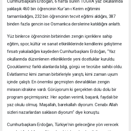
Cumhurbaşkanı Erdoğan, 6 hafta süren TÜGVA yaz okullarında
yaklaşık 460 bin öğrencinin Kur'an-ı Kerim eğitimini
tamamladığını, 232 bin öğrencinin tecvit eğitimi aldığını, 387
binden fazla gencin ise Osmanlıca derslerine katıldığını anlattı.
Yüz binlerce öğrencinin birbirinden zengin içeriklere sahip
eğitim, spor, kültür ve sanat etkinliklerinde kendilerini geliştirme
fırsatı yakaladığını kaydeden Cumhurbaşkanı Erdoğan, "Yaz
okullarında düzenlenen etkinliklerde yeni dostluklar kuruldu.
Çocuklarımız farklı alanlarda bilgi, görgü ve tecrübe sahibi oldu.
Evlatlarımız kimi zaman birbirleriyle yarıştı, kimi zaman uyum
içinde çalıştı. En önemlisi geçmişten devraldıkları zengin
mirasın idrakine vardı. Görüyorum ki gerçekten dolu dolu bir
program geçirmişsiniz. Her açıdan verimli, başarılı, faydalı bir
yaz okulu olmuş. Maşallah, barekallah diyorum. Cenabı Allah
sizleri nazarlardan saklasın diyorum" diye konuştu.
Cumhurbaşkanı Erdoğan, Türkiye'nin geleceğine yön verecek