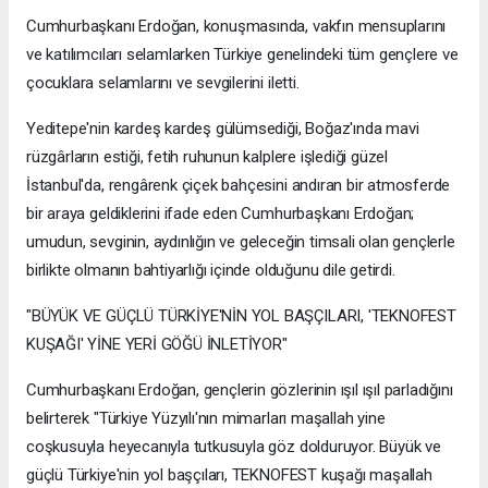
Cumhurbaşkanı Erdoğan, konuşmasında, vakfın mensuplarını
ve katılımcıları selamlarken Türkiye genelindeki tüm gençlere ve
çocuklara selamlarını ve sevgilerini iletti.
Yeditepe'nin kardeş kardeş gülümsediği, Boğaz'ında mavi
rüzgârların estiği, fetih ruhunun kalplere işlediği güzel
İstanbul'da, rengârenk çiçek bahçesini andıran bir atmosferde
bir araya geldiklerini ifade eden Cumhurbaşkanı Erdoğan;
umudun, sevginin, aydınlığın ve geleceğin timsali olan gençlerle
birlikte olmanın bahtiyarlığı içinde olduğunu dile getirdi.
"BÜYÜK VE GÜÇLÜ TÜRKİYE'NİN YOL BAŞÇILARI, 'TEKNOFEST
KUŞAĞI' YİNE YERİ GÖĞÜ İNLETİYOR"
Cumhurbaşkanı Erdoğan, gençlerin gözlerinin ışıl ışıl parladığını
belirterek "Türkiye Yüzyılı'nın mimarları maşallah yine
coşkusuyla heyecanıyla tutkusuyla göz dolduruyor. Büyük ve
güçlü Türkiye'nin yol başçıları, TEKNOFEST kuşağı maşallah