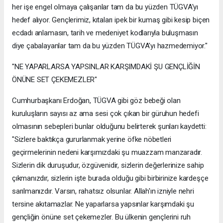
her işe engel olmaya çalışanlar tam da bu yüzden TÜGVA'yı
hedef alıyor. Gençlerimiz, kıtaları ipek bir kumaş gibi kesip biçen
ecdadı anlamasın, tarih ve medeniyet kodlarıyla buluşmasın
diye çabalayanlar tam da bu yüzden TÜGVA'yı hazmedemiyor."
"NE YAPARLARSA YAPSINLAR KARŞIMDAKİ ŞU GENÇLİĞİN
ÖNÜNE SET ÇEKEMEZLER"
Cumhurbaşkanı Erdoğan, TÜGVA gibi göz bebeği olan
kuruluşların sayısı az ama sesi çok çıkan bir güruhun hedefi
olmasının sebepleri bunlar olduğunu belirterek şunları kaydetti:
"Sizlere baktıkça gururlanmak yerine öfke nöbetleri
geçirmelerinin nedeni karşımızdaki şu muazzam manzaradır.
Sizlerin dik duruşudur, özgüvenidir, sizlerin değerlerinize sahip
çıkmanızdır, sizlerin işte burada olduğu gibi birbirinize kardeşçe
sarılmanızdır. Varsın, rahatsız olsunlar. Allah'ın izniyle nehri
tersine akıtamazlar. Ne yaparlarsa yapsınlar karşımdaki şu
gençliğin önüne set çekemezler. Bu ülkenin gençlerini ruh