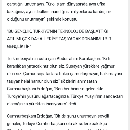
çarptığını unutmayın. Türk-İslam dünyasında aynı ufka
baktığınız, aynı ideallere inandığınız milyonlarca kardeşiniz
olduğunu unutmayın" şeklinde konuştu.
"BU GENÇLİK, TÜRKİYE’NİN TEKNOLOJİDE BAŞLATTIĞI
ATILIMI ÇOK DAHA İLERİYE TAŞIYACAK DONANIMLI BİR
GENÇLİKTİR"
Türk edebiyatının usta şairi Abdurrahim Karakoç'un, "Kirli
karanlıkları yırtacak nur olun siz. Susayan yüreklere yağmur
olun siz. Çamur sıçratanlara bakıp çamurlaşmayın, halk mayası
taşıyan helal hamur olun siz" sözlerini anımsatan
Cumhurbaşkanı Erdoğan, "Ben her birinizin gelecekte
Türkiye'nin yüzünü ağartacağınıza, Türkiye Yüzyılı'nın sancaktarı
olacağınıza yürekten inanıyorum" dedi.
Cumhurbaşkanı Erdoğan, "Bir de şunu unutmayın sevgili
gençler, Türkiye Cumhurbaşkanı olarak sizlere baktıkça