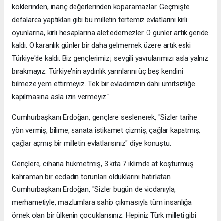
köklerinden, inanç değerlerinden koparamazlar. Geçmişte
defalarca yaptıkları gibi bu milletin tertemiz evlatlarını kirli
oyunlarına, kirli hesaplarına alet edemezler. O günler artık geride
kaldı. O karanlık günler bir daha gelmemek üzere artık eski
Türkiye'de kaldı. Biz gençlerimizi, sevgili yavrularımızı asla yalnız
bırakmayız. Türkiye'nin aydınlık yarınlarını üç beş kendini
bilmeze yem ettirmeyiz. Tek bir evladımızın dahi ümitsizliğe
kapılmasına asla izin vermeyiz."
Cumhurbaşkanı Erdoğan, gençlere seslenerek, "Sizler tarihe
yön vermiş, bilime, sanata istikamet çizmiş, çağlar kapatmış,
çağlar açmış bir milletin evlatlarısınız" diye konuştu.
Gençlere, cihana hükmetmiş, 3 kıta 7 iklimde at koşturmuş
kahraman bir ecdadın torunları olduklarını hatırlatan
Cumhurbaşkanı Erdoğan, "Sizler bugün de vicdanıyla,
merhametiyle, mazlumlara sahip çıkmasıyla tüm insanlığa
örnek olan bir ülkenin çocuklarısınız. Hepiniz Türk milleti gibi