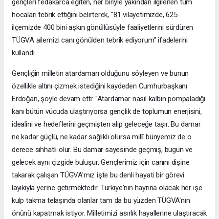
gençleri fedakârca eğiten, her biriyle yakından ilgilenen tüm
hocaları tebrik ettiğini belirterek, "81 vilayetimizde, 625
ilçemizde 400 bini aşkın gönüllüsüyle faaliyetlerini sürdüren
TÜGVA ailemizi canı gönülden tebrik ediyorum" ifadelerini
kullandı.
Gençliğin milletin atardamarı olduğunu söyleyen ve bunun
özellikle altını çizmek istediğini kaydeden Cumhurbaşkanı
Erdoğan, şöyle devam etti: "Atardamar nasıl kalbin pompaladığı
kanı bütün vücuda ulaştırıyorsa gençlik de toplumun enerjisini,
idealini ve hedeflerini geçmişten alıp geleceğe taşır. Bu damar
ne kadar güçlü, ne kadar sağlıklı olursa millî bünyemiz de o
derece sıhhatli olur. Bu damar sayesinde geçmiş, bugün ve
gelecek aynı çizgide buluşur. Gençlerimiz için canını dişine
takarak çalışan TÜGVA'mız işte bu denli hayati bir görevi
layıkıyla yerine getirmektedir. Türkiye'nin hayrına olacak her işe
kulp takma telaşında olanlar tam da bu yüzden TÜGVA'nın
önünü kapatmak istiyor. Milletimizi asırlık hayallerine ulaştıracak