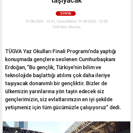
taşıyacak
DÜNYA
01.08.2026 - 10:41, Güncelleme: 01.08.2026 - 12:05
1336 kez okundu.
TÜGVA Yaz Okulları Finali Programı'nda yaptığı
konuşmada gençlere seslenen Cumhurbaşkanı
Erdoğan, “Bu gençlik, Türkiye'nin bilim ve
teknolojide başlattığı atılımı çok daha ileriye
taşıyacak donanımlı bir gençliktir. Bizler de
ülkemizin yarınlarına yön tayin edecek siz
gençlerimizin, siz evlatlarımızın en iyi şekilde
yetişmeniz için tüm gücümüzle çalışıyoruz” dedi.