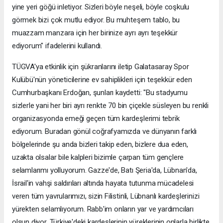
yine yeri göğü inletiyor. Sizleri böyle neşeli, böyle coşkulu
görmek bizi çok mutlu ediyor. Bu muhteşem tablo, bu
muazzam manzara için her birinize ayrı ayrı teşekkür
ediyorum" ifadelerini kullandı.
TÜGVA'ya etkinlik için şükranlarını iletip Galatasaray Spor
Kulübü'nün yöneticilerine ev sahiplikleri için teşekkür eden
Cumhurbaşkanı Erdoğan, şunları kaydetti: "Bu stadyumu
sizlerle yani her biri ayrı renkte 70 bin çiçekle süsleyen bu renkli
organizasyonda emeği geçen tüm kardeşlerimi tebrik
ediyorum. Buradan gönül coğrafyamızda ve dünyanın farklı
bölgelerinde şu anda bizleri takip eden, bizlere dua eden,
uzakta olsalar bile kalpleri bizimle çarpan tüm gençlere
selamlarımı yolluyorum. Gazze'de, Batı Şeria'da, Lübnan'da,
İsrail'in vahşi saldırıları altında hayata tutunma mücadelesi
veren tüm yavrularımızı, sizin Filistinli, Lübnanlı kardeşlerinizi
yürekten selamlıyorum. Rabb'im onların yar ve yardımcıları
olsun diyor, Türkiye'deki kardeşlerinin yüreklerinin onlarla birlikte