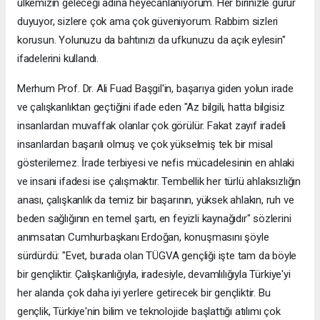
ülkemizin geleceği adına heyecanlanıyorum. Her birinizle gurur
duyuyor, sizlere çok ama çok güveniyorum. Rabbim sizleri
korusun. Yolunuzu da bahtınızı da ufkunuzu da açık eylesin"
ifadelerini kullandı.
Merhum Prof. Dr. Ali Fuad Başgil'in, başarıya giden yolun irade
ve çalışkanlıktan geçtiğini ifade eden "Az bilgili, hatta bilgisiz
insanlardan muvaffak olanlar çok görülür. Fakat zayıf iradeli
insanlardan başarılı olmuş ve çok yükselmiş tek bir misal
gösterilemez. İrade terbiyesi ve nefis mücadelesinin en ahlaki
ve insani ifadesi ise çalışmaktır. Tembellik her türlü ahlaksızlığın
anası, çalışkanlık da temiz bir başarının, yüksek ahlakın, ruh ve
beden sağlığının en temel şartı, en feyizli kaynağıdır" sözlerini
anımsatan Cumhurbaşkanı Erdoğan, konuşmasını şöyle
sürdürdü: "Evet, burada olan TÜGVA gençliği işte tam da böyle
bir gençliktir. Çalışkanlığıyla, iradesiyle, devamlılığıyla Türkiye'yi
her alanda çok daha iyi yerlere getirecek bir gençliktir. Bu
gençlik, Türkiye'nin bilim ve teknolojide başlattığı atılımı çok