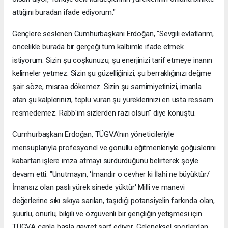
attığını buradan ifade ediyorum."
Gençlere seslenen Cumhurbaşkanı Erdoğan, "Sevgili evlatlarım,
öncelikle burada bir gerçeği tüm kalbimle ifade etmek
istiyorum. Sizin şu coşkunuzu, şu enerjinizi tarif etmeye inanın
kelimeler yetmez. Sizin şu güzelliğinizi, şu berraklığınızı değme
şair söze, mısraa dökemez. Sizin şu samimiyetinizi, imanla
atan şu kalplerinizi, toplu vuran şu yüreklerinizi en usta ressam
resmedemez. Rabb'im sizlerden razı olsun" diye konuştu.
Cumhurbaşkanı Erdoğan, TÜGVA'nın yöneticileriyle
mensuplarıyla profesyonel ve gönüllü eğitmenleriyle göğüslerini
kabartan işlere imza atmayı sürdürdüğünü belirterek şöyle
devam etti: "Unutmayın, 'İmandır o cevher ki İlahi ne büyüktür/
İmansız olan paslı yürek sinede yüktür' Millî ve manevi
değerlerine sıkı sıkıya sarılan, taşıdığı potansiyelin farkında olan,
şuurlu, onurlu, bilgili ve özgüvenli bir gençliğin yetişmesi için
TÜGVA canla başla gayret sarf ediyor. Geleneksel sporlardan