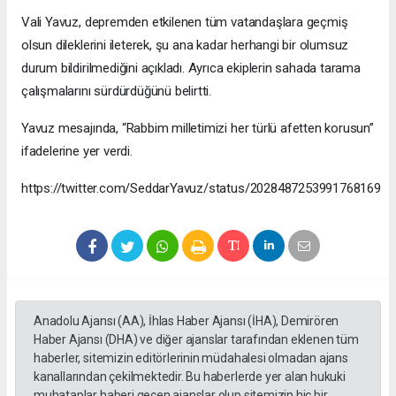
Vali Yavuz, depremden etkilenen tüm vatandaşlara geçmiş
olsun dileklerini ileterek, şu ana kadar herhangi bir olumsuz
durum bildirilmediğini açıkladı. Ayrıca ekiplerin sahada tarama
çalışmalarını sürdürdüğünü belirtti.
Yavuz mesajında, “Rabbim milletimizi her türlü afetten korusun”
ifadelerine yer verdi.
https://twitter.com/SeddarYavuz/status/2028487253991768169
Anadolu Ajansı (AA), İhlas Haber Ajansı (İHA), Demirören
Haber Ajansı (DHA) ve diğer ajanslar tarafından eklenen tüm
haberler, sitemizin editörlerinin müdahalesi olmadan ajans
kanallarından çekilmektedir. Bu haberlerde yer alan hukuki
muhataplar haberi geçen ajanslar olup sitemizin hiç bir