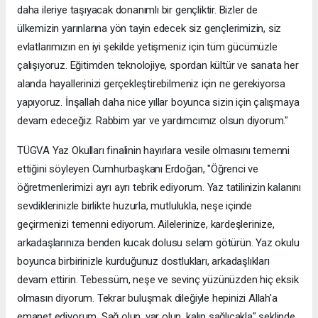
daha ileriye taşıyacak donanımlı bir gençliktir. Bizler de
ülkemizin yarınlarına yön tayin edecek siz gençlerimizin, siz
evlatlarımızın en iyi şekilde yetişmeniz için tüm gücümüzle
çalışıyoruz. Eğitimden teknolojiye, spordan kültür ve sanata her
alanda hayallerinizi gerçekleştirebilmeniz için ne gerekiyorsa
yapıyoruz. İnşallah daha nice yıllar boyunca sizin için çalışmaya
devam edeceğiz. Rabbim yar ve yardımcımız olsun diyorum."
TÜGVA Yaz Okulları finalinin hayırlara vesile olmasını temenni
ettiğini söyleyen Cumhurbaşkanı Erdoğan, "Öğrenci ve
öğretmenlerimizi ayrı ayrı tebrik ediyorum. Yaz tatilinizin kalanını
sevdiklerinizle birlikte huzurla, mutlulukla, neşe içinde
geçirmenizi temenni ediyorum. Ailelerinize, kardeşlerinize,
arkadaşlarınıza benden kucak dolusu selam götürün. Yaz okulu
boyunca birbirinizle kurduğunuz dostlukları, arkadaşlıkları
devam ettirin. Tebessüm, neşe ve sevinç yüzünüzden hiç eksik
olmasın diyorum. Tekrar buluşmak dileğiyle hepinizi Allah'a
emanet ediyorum. Sağ olun, var olun, kalın sağlıcakla" şeklinde