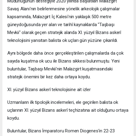
Müdürlüğünün desteğiyle 2020 yılında başlatılan Malazgirt
Savaş Alanı'nın belirlenmesine yönelik arkeolojik çalışmalar
kapsamında, Malazgirt İç Kalesi'nin yaklaşık 500 metre
güneydoğusunda yer alan ve tarihî kaynaklarda "Taşbaşı
Mevkii" olarak geçen stratejik alanda XI. yüzyıl Bizans askerî
teknolojisini yansıtan balista ok uçları gün yüzüne çıkarıldı.
Aynı bölgede daha önce gerçekleştirilen çalışmalarda da çok
sayıda kuşatma ok ucu ile Bizans sikkesi bulunmuştu. Yeni
buluntular, Taşbaşı Mevkii'nin Malazgirt kuşatmasındaki
stratejik önemini bir kez daha ortaya koydu.
XI. yüzyıl Bizans askerî teknolojisine ait izler
Uzmanların ilk tipolojik incelemeleri, ele geçirilen balista ok
uçlarının XI. yüzyıl Bizans askerî teçhizatına ait olduğunu ortaya
koydu.
Buluntular, Bizans İmparatoru Romen Diogenes'in 22-23