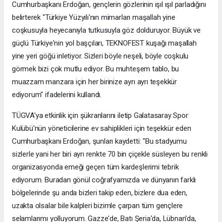
Cumhurbaşkanı Erdoğan, gençlerin gözlerinin ışıl ışıl parladığını
belirterek "Türkiye Yüzyılı'nın mimarları maşallah yine
coşkusuyla heyecanıyla tutkusuyla göz dolduruyor. Büyük ve
güçlü Türkiye'nin yol başçıları, TEKNOFEST kuşağı maşallah
yine yeri göğü inletiyor. Sizleri böyle neşeli, böyle coşkulu
görmek bizi çok mutlu ediyor. Bu muhteşem tablo, bu
muazzam manzara için her birinize ayrı ayrı teşekkür
ediyorum" ifadelerini kullandı.
TÜGVA'ya etkinlik için şükranlarını iletip Galatasaray Spor
Kulübü'nün yöneticilerine ev sahiplikleri için teşekkür eden
Cumhurbaşkanı Erdoğan, şunları kaydetti: "Bu stadyumu
sizlerle yani her biri ayrı renkte 70 bin çiçekle süsleyen bu renkli
organizasyonda emeği geçen tüm kardeşlerimi tebrik
ediyorum. Buradan gönül coğrafyamızda ve dünyanın farklı
bölgelerinde şu anda bizleri takip eden, bizlere dua eden,
uzakta olsalar bile kalpleri bizimle çarpan tüm gençlere
selamlarımı yolluyorum. Gazze'de, Batı Şeria'da, Lübnan'da,