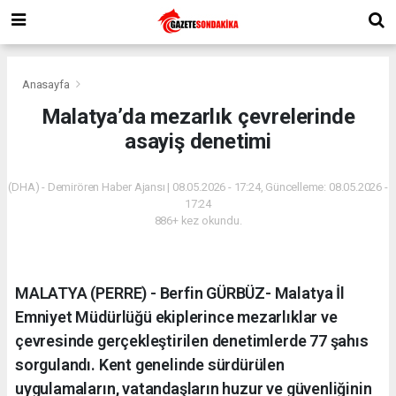
Anasayfa
Malatya’da mezarlık çevrelerinde
asayiş denetimi
(DHA) - Demirören Haber Ajansı | 08.05.2026 - 17:24, Güncelleme: 08.05.2026 -
17:24
886+ kez okundu.
MALATYA (PERRE) - Berfin GÜRBÜZ- Malatya İl
Emniyet Müdürlüğü ekiplerince mezarlıklar ve
çevresinde gerçekleştirilen denetimlerde 77 şahıs
sorgulandı. Kent genelinde sürdürülen
uygulamaların, vatandaşların huzur ve güvenliğinin