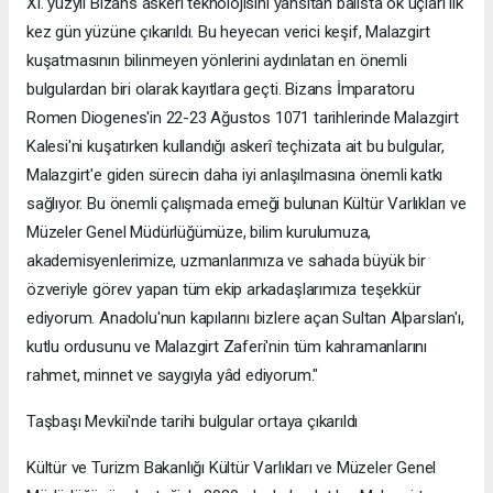
XI. yüzyıl Bizans askerî teknolojisini yansıtan balista ok uçları ilk
kez gün yüzüne çıkarıldı. Bu heyecan verici keşif, Malazgirt
kuşatmasının bilinmeyen yönlerini aydınlatan en önemli
bulgulardan biri olarak kayıtlara geçti. Bizans İmparatoru
Romen Diogenes'in 22-23 Ağustos 1071 tarihlerinde Malazgirt
Kalesi'ni kuşatırken kullandığı askerî teçhizata ait bu bulgular,
Malazgirt'e giden sürecin daha iyi anlaşılmasına önemli katkı
sağlıyor. Bu önemli çalışmada emeği bulunan Kültür Varlıkları ve
Müzeler Genel Müdürlüğümüze, bilim kurulumuza,
akademisyenlerimize, uzmanlarımıza ve sahada büyük bir
özveriyle görev yapan tüm ekip arkadaşlarımıza teşekkür
ediyorum. Anadolu'nun kapılarını bizlere açan Sultan Alparslan'ı,
kutlu ordusunu ve Malazgirt Zaferi'nin tüm kahramanlarını
rahmet, minnet ve saygıyla yâd ediyorum."
Taşbaşı Mevkii'nde tarihi bulgular ortaya çıkarıldı
Kültür ve Turizm Bakanlığı Kültür Varlıkları ve Müzeler Genel