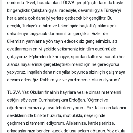
sürdürdü: "Evet, burada olan TÜGVA gençliği işte tam da böyle
bir gençliktir. Çalışkanlığıyla, iradesiyle, devamlılığıyla Türkiye'yi
her alanda çok daha iyi yerlere getirecek bir gençliktir. Bu
gençlik, Türkiye'nin bilim ve teknolojide başlattığı atılımı çok
daha ileriye taşıyacak donanımlı bir gençliktir. Bizler de
ülkemizin yarınlarına yön tayin edecek siz gençlerimizin, siz
evlatlarımızın en iyi şekilde yetişmeniz için tüm gücümüzle
çalışıyoruz. Eğitimden teknolojiye, spordan kültür ve sanata her
alanda hayallerinizi gerçekleştirebilmeniz için ne gerekiyorsa
yapıyoruz. İnşallah daha nice yıllar boyunca sizin için çalışmaya
devam edeceğiz. Rabbim yar ve yardımcımız olsun diyorum."
TÜGVA Yaz Okulları finalinin hayırlara vesile olmasını temenni
ettiğini söyleyen Cumhurbaşkanı Erdoğan, "Öğrenci ve
öğretmenlerimizi ayrı ayrı tebrik ediyorum. Yaz tatilinizin kalanını
sevdiklerinizle birlikte huzurla, mutlulukla, neşe içinde
geçirmenizi temenni ediyorum. Ailelerinize, kardeşlerinize,
arkadaşlarınıza benden kucak dolusu selam götürün. Yaz okulu