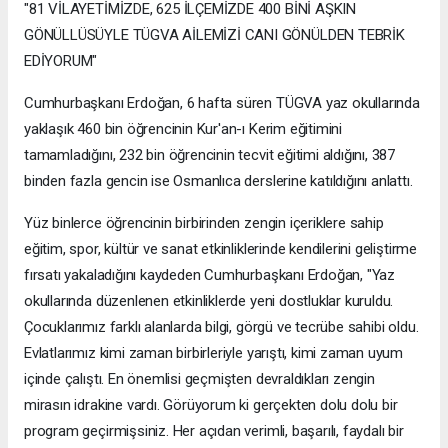
"81 VİLAYETİMİZDE, 625 İLÇEMİZDE 400 BİNİ AŞKIN
GÖNÜLLÜSÜYLE TÜGVA AİLEMİZİ CANI GÖNÜLDEN TEBRİK
EDİYORUM"
Cumhurbaşkanı Erdoğan, 6 hafta süren TÜGVA yaz okullarında
yaklaşık 460 bin öğrencinin Kur'an-ı Kerim eğitimini
tamamladığını, 232 bin öğrencinin tecvit eğitimi aldığını, 387
binden fazla gencin ise Osmanlıca derslerine katıldığını anlattı.
Yüz binlerce öğrencinin birbirinden zengin içeriklere sahip
eğitim, spor, kültür ve sanat etkinliklerinde kendilerini geliştirme
fırsatı yakaladığını kaydeden Cumhurbaşkanı Erdoğan, "Yaz
okullarında düzenlenen etkinliklerde yeni dostluklar kuruldu.
Çocuklarımız farklı alanlarda bilgi, görgü ve tecrübe sahibi oldu.
Evlatlarımız kimi zaman birbirleriyle yarıştı, kimi zaman uyum
içinde çalıştı. En önemlisi geçmişten devraldıkları zengin
mirasın idrakine vardı. Görüyorum ki gerçekten dolu dolu bir
program geçirmişsiniz. Her açıdan verimli, başarılı, faydalı bir