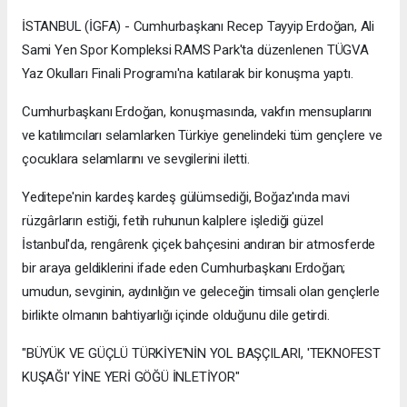
İSTANBUL (İGFA) - Cumhurbaşkanı Recep Tayyip Erdoğan, Ali
Sami Yen Spor Kompleksi RAMS Park'ta düzenlenen TÜGVA
Yaz Okulları Finali Programı'na katılarak bir konuşma yaptı.
Cumhurbaşkanı Erdoğan, konuşmasında, vakfın mensuplarını
ve katılımcıları selamlarken Türkiye genelindeki tüm gençlere ve
çocuklara selamlarını ve sevgilerini iletti.
Yeditepe'nin kardeş kardeş gülümsediği, Boğaz'ında mavi
rüzgârların estiği, fetih ruhunun kalplere işlediği güzel
İstanbul'da, rengârenk çiçek bahçesini andıran bir atmosferde
bir araya geldiklerini ifade eden Cumhurbaşkanı Erdoğan;
umudun, sevginin, aydınlığın ve geleceğin timsali olan gençlerle
birlikte olmanın bahtiyarlığı içinde olduğunu dile getirdi.
"BÜYÜK VE GÜÇLÜ TÜRKİYE'NİN YOL BAŞÇILARI, 'TEKNOFEST
KUŞAĞI' YİNE YERİ GÖĞÜ İNLETİYOR"