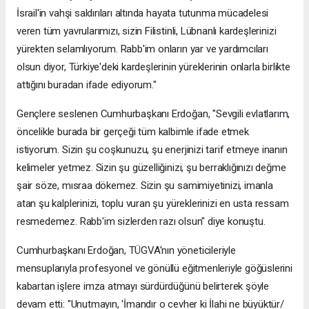
İsrail'in vahşi saldırıları altında hayata tutunma mücadelesi
veren tüm yavrularımızı, sizin Filistinli, Lübnanlı kardeşlerinizi
yürekten selamlıyorum. Rabb'im onların yar ve yardımcıları
olsun diyor, Türkiye'deki kardeşlerinin yüreklerinin onlarla birlikte
attığını buradan ifade ediyorum."
Gençlere seslenen Cumhurbaşkanı Erdoğan, "Sevgili evlatlarım,
öncelikle burada bir gerçeği tüm kalbimle ifade etmek
istiyorum. Sizin şu coşkunuzu, şu enerjinizi tarif etmeye inanın
kelimeler yetmez. Sizin şu güzelliğinizi, şu berraklığınızı değme
şair söze, mısraa dökemez. Sizin şu samimiyetinizi, imanla
atan şu kalplerinizi, toplu vuran şu yüreklerinizi en usta ressam
resmedemez. Rabb'im sizlerden razı olsun" diye konuştu.
Cumhurbaşkanı Erdoğan, TÜGVA'nın yöneticileriyle
mensuplarıyla profesyonel ve gönüllü eğitmenleriyle göğüslerini
kabartan işlere imza atmayı sürdürdüğünü belirterek şöyle
devam etti: "Unutmayın, 'İmandır o cevher ki İlahi ne büyüktür/