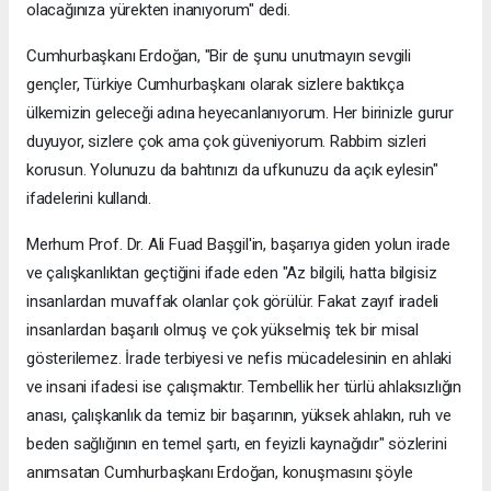
olacağınıza yürekten inanıyorum" dedi.
Cumhurbaşkanı Erdoğan, "Bir de şunu unutmayın sevgili
gençler, Türkiye Cumhurbaşkanı olarak sizlere baktıkça
ülkemizin geleceği adına heyecanlanıyorum. Her birinizle gurur
duyuyor, sizlere çok ama çok güveniyorum. Rabbim sizleri
korusun. Yolunuzu da bahtınızı da ufkunuzu da açık eylesin"
ifadelerini kullandı.
Merhum Prof. Dr. Ali Fuad Başgil'in, başarıya giden yolun irade
ve çalışkanlıktan geçtiğini ifade eden "Az bilgili, hatta bilgisiz
insanlardan muvaffak olanlar çok görülür. Fakat zayıf iradeli
insanlardan başarılı olmuş ve çok yükselmiş tek bir misal
gösterilemez. İrade terbiyesi ve nefis mücadelesinin en ahlaki
ve insani ifadesi ise çalışmaktır. Tembellik her türlü ahlaksızlığın
anası, çalışkanlık da temiz bir başarının, yüksek ahlakın, ruh ve
beden sağlığının en temel şartı, en feyizli kaynağıdır" sözlerini
anımsatan Cumhurbaşkanı Erdoğan, konuşmasını şöyle