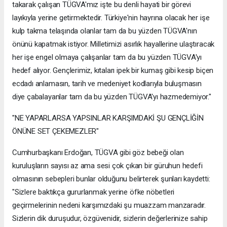
takarak çalışan TÜGVA'mız işte bu denli hayati bir görevi
layıkıyla yerine getirmektedir. Türkiye'nin hayrına olacak her işe
kulp takma telaşında olanlar tam da bu yüzden TÜGVA'nın
önünü kapatmak istiyor. Milletimizi asırlık hayallerine ulaştıracak
her işe engel olmaya çalışanlar tam da bu yüzden TÜGVA'yı
hedef alıyor. Gençlerimiz, kıtaları ipek bir kumaş gibi kesip biçen
ecdadı anlamasın, tarih ve medeniyet kodlarıyla buluşmasın
diye çabalayanlar tam da bu yüzden TÜGVA'yı hazmedemiyor."
"NE YAPARLARSA YAPSINLAR KARŞIMDAKİ ŞU GENÇLİĞİN
ÖNÜNE SET ÇEKEMEZLER"
Cumhurbaşkanı Erdoğan, TÜGVA gibi göz bebeği olan
kuruluşların sayısı az ama sesi çok çıkan bir güruhun hedefi
olmasının sebepleri bunlar olduğunu belirterek şunları kaydetti:
"Sizlere baktıkça gururlanmak yerine öfke nöbetleri
geçirmelerinin nedeni karşımızdaki şu muazzam manzaradır.
Sizlerin dik duruşudur, özgüvenidir, sizlerin değerlerinize sahip