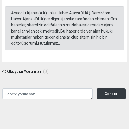
Anadolu Ajansı (AA), İhlas Haber Ajansı (İHA), Demirören
Haber Ajansı (DHA) ve diğer ajanslar tarafından eklenen tüm
haberler, sitemizin editörlerinin müdahalesi olmadan ajans
kanallarından çekilmektedir. Bu haberlerde yer alan hukuki
muhataplar haberi geçen ajanslar olup sitemizin hiç bir
editörü sorumlu tutulamaz...
Okuyucu Yorumları
(0)
Gönder
Yorum yazarak Topluluk Kuralları’nı kabul etmiş bulunuyor ve gazetesondakika.com
sitesine yaptığınız yorumunuzla ilgili doğrudan veya dolaylı tüm sorumluluğu tek
başınıza üstleniyorsunuz. Yazılan tüm yorumlardan site yönetimi hiçbir şekilde
sorumlu tutulamaz.