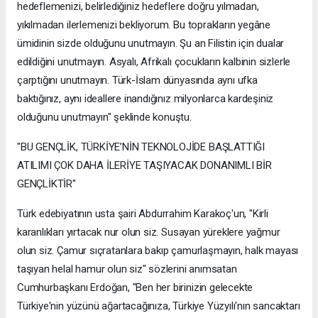
hedeflemenizi, belirlediğiniz hedeflere doğru yılmadan,
yıkılmadan ilerlemenizi bekliyorum. Bu toprakların yegâne
ümidinin sizde olduğunu unutmayın. Şu an Filistin için dualar
edildiğini unutmayın. Asyalı, Afrikalı çocukların kalbinin sizlerle
çarptığını unutmayın. Türk-İslam dünyasında aynı ufka
baktığınız, aynı ideallere inandığınız milyonlarca kardeşiniz
olduğunu unutmayın" şeklinde konuştu.
"BU GENÇLİK, TÜRKİYE’NİN TEKNOLOJİDE BAŞLATTIĞI
ATILIMI ÇOK DAHA İLERİYE TAŞIYACAK DONANIMLI BİR
GENÇLİKTİR"
Türk edebiyatının usta şairi Abdurrahim Karakoç'un, "Kirli
karanlıkları yırtacak nur olun siz. Susayan yüreklere yağmur
olun siz. Çamur sıçratanlara bakıp çamurlaşmayın, halk mayası
taşıyan helal hamur olun siz" sözlerini anımsatan
Cumhurbaşkanı Erdoğan, "Ben her birinizin gelecekte
Türkiye'nin yüzünü ağartacağınıza, Türkiye Yüzyılı'nın sancaktarı