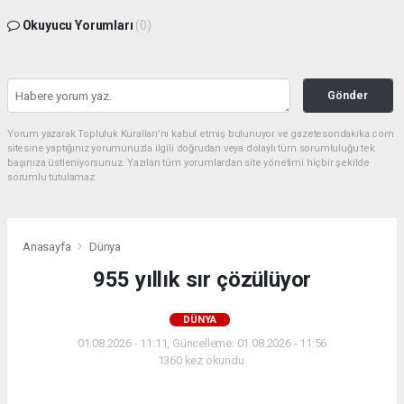
Okuyucu Yorumları
(0)
Gönder
Yorum yazarak Topluluk Kuralları’nı kabul etmiş bulunuyor ve gazetesondakika.com
sitesine yaptığınız yorumunuzla ilgili doğrudan veya dolaylı tüm sorumluluğu tek
başınıza üstleniyorsunuz. Yazılan tüm yorumlardan site yönetimi hiçbir şekilde
sorumlu tutulamaz.
Anasayfa
Dünya
955 yıllık sır çözülüyor
DÜNYA
01.08.2026 - 11:11, Güncelleme: 01.08.2026 - 11:56
1360 kez okundu.