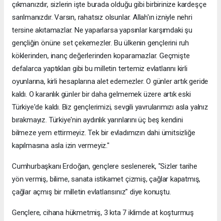
çıkmanızdır, sizlerin işte burada olduğu gibi birbirinize kardeşçe
sarılmanızdır. Varsın, rahatsız olsunlar. Allah'ın izniyle nehri
tersine akıtamazlar. Ne yaparlarsa yapsınlar karşımdaki şu
gençliğin önüne set çekemezler. Bu ülkenin gençlerini ruh
köklerinden, inanç değerlerinden koparamazlar. Geçmişte
defalarca yaptıkları gibi bu milletin tertemiz evlatlarını kirli
oyunlarına, kirli hesaplarına alet edemezler. O günler artık geride
kaldı. O karanlık günler bir daha gelmemek üzere artık eski
Türkiye'de kaldı. Biz gençlerimizi, sevgili yavrularımızı asla yalnız
bırakmayız. Türkiye'nin aydınlık yarınlarını üç beş kendini
bilmeze yem ettirmeyiz. Tek bir evladımızın dahi ümitsizliğe
kapılmasına asla izin vermeyiz."
Cumhurbaşkanı Erdoğan, gençlere seslenerek, "Sizler tarihe
yön vermiş, bilime, sanata istikamet çizmiş, çağlar kapatmış,
çağlar açmış bir milletin evlatlarısınız" diye konuştu.
Gençlere, cihana hükmetmiş, 3 kıta 7 iklimde at koşturmuş