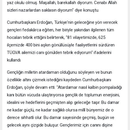
yaz okulu olmuş. Maşallah, barekallah diyorum. Cenabı Allah
sizleri nazarlardan saklasın diyorum" diye konuştu.
Cumhurbaşkanı Erdoğan, Türkiye'nin geleceğine yön verecek
gençleri fedakârca eğiten, her biriyle yakından ilgilenen tüm
hocaları tebrik ettiğini belirterek, "81 vilayetimizde, 625
ilçemizde 400 bini aşkın gönüllüsüyle faaliyetlerini sürdüren
TÜGVA ailemizi canı gönülden tebrik ediyorum" ifadelerini
kullandı.
Gençliğin milletin atardamarı olduğunu söyleyen ve bunun
özellikle altını çizmek istediğini kaydeden Cumhurbaşkanı
Erdoğan, şöyle devam etti: "Atardamar nasıl kalbin pompaladığı
kanı bütün vücuda ulaştırıyorsa gençlik de toplumun enerjisini,
idealini ve hedeflerini geçmişten alıp geleceğe taşır. Bu damar
ne kadar güçlü, ne kadar sağlıklı olursa millî bünyemiz de o
derece sıhhatli olur. Bu damar sayesinde geçmiş, bugün ve
gelecek aynı çizgide buluşur. Gençlerimiz için canını dişine