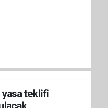
asa teklifi
ulacak