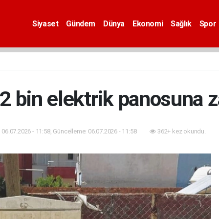
Siyaset
Gündem
Dünya
Ekonomi
Sağlık
Spor
2 bin elektrik panosuna za
06.07.2026 - 11:58, Güncelleme: 06.07.2026 - 11:58
362+ kez okundu.