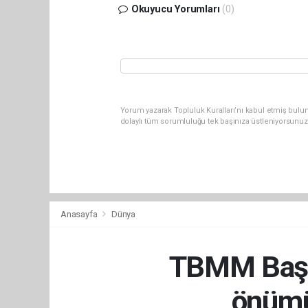
Okuyucu Yorumları
(0)
Yorum yazarak Topluluk Kuralları’nı kabul etmiş bulu
dolaylı tüm sorumluluğu tek başınıza üstleniyorsunuz
Anasayfa
Dünya
TBMM Başka
önümü