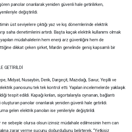
ren panolar onarılarak yeniden güvenli hale getirilirken,
ileriyle değiştirildi.
timin üst seviyelere çıktığı yaz ve kış dönemlerinde elektrik
şı saha denetimlerini artırdı. Başta kaçak elektrik kullanımı olmak
 yapılan müdahalelerin hem enerji arz güvenliğini hem de
ttiğine dikkat çeken şirket, Mardin genelinde geniş kapsamlı bir
E GETİRİLDİ
ltepe, Midyat, Nusaybin, Derik, Dargeçit, Mazıdağı, Savur, Yeşilli ve
elektrik panosunu tek tek kontrol etti. Yapılan incelemelerde yaklaşık
ği tespit edildi. Kapağı kırılan, sigortalarıyla oynanan, bağlantı
 oluşturan panolar onarılarak yeniden güvenli hale getirildi.
 gelen elektrik panoları ise yenileriyle değiştirildi.
na her ne sebeple olursa olsun izinsiz müdahale edilmesinin hem can
malına zarar verme suçunu doğurduğunu belirterek, “Yetkisiz