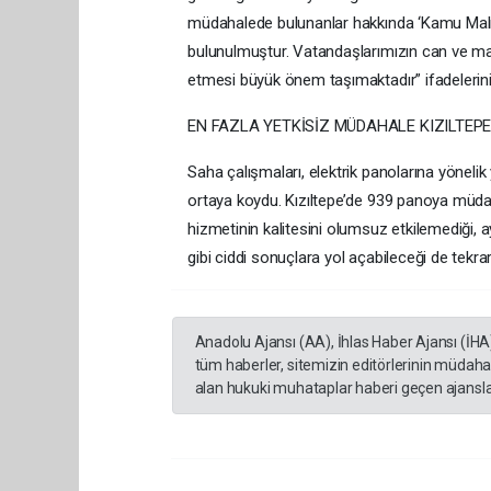
müdahalede bulunanlar hakkında ‘Kamu Malın
bulunulmuştur. Vatandaşlarımızın can ve mal 
etmesi büyük önem taşımaktadır” ifadelerini 
EN FAZLA YETKİSİZ MÜDAHALE KIZILTEPE’
Saha çalışmaları, elektrik panolarına yöneli
ortaya koydu. Kızıltepe’de 939 panoya müdaha
hizmetinin kalitesini olumsuz etkilemediği, a
gibi ciddi sonuçlara yol açabileceği de tekrar h
Anadolu Ajansı (AA), İhlas Haber Ajansı (İHA
tüm haberler, sitemizin editörlerinin müdaha
alan hukuki muhataplar haberi geçen ajanslar