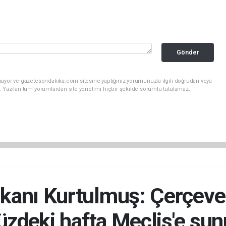
Gönder
nuyor ve gazetesondakika.com sitesine yaptığınız yorumunuzla ilgili doğrudan veya
. Yazılan tüm yorumlardan site yönetimi hiçbir şekilde sorumlu tutulamaz.
nı Kurtulmuş: Çerçeve y
zdeki hafta Meclis'e sun