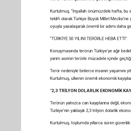
Kurtulmuş, "İnşallah önümüzdeki hafta, bu sür
teklifi olarak Türkiye Büyük Millet Meclisi'ne
oyuyla yasalaşarak önemli bir adımı daha g
"TÜRKİYE 50 YILINI TERÖRLE HEBA ETTİ"
Konuşmasında terörün Türkiye'ye ağır bedell
yarım asrının terörle mücadele içinde geçtiği
Terör nedeniyle binlerce insanın yaşamını yit
Kurtulmuş, ülkenin önemli ekonomik kayıplar y
"2,3 TRİLYON DOLARLIK EKONOMİK KAY
Terörün yalnızca can kayıplarına değil, ekon
Türkiye'nin yaklaşık 2,3 trilyon dolarlık ekon
Kurtulmuş, toplumda yıllarca süren güvenlik e