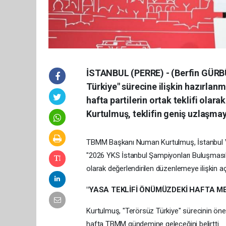
İSTANBUL (PERRE) - (Berfin GÜRB
Türkiye" sürecine ilişkin hazırlan
hafta partilerin ortak teklifi olara
Kurtulmuş, teklifin geniş uzlaşmay
TBMM Başkanı Numan Kurtulmuş, İstanbul Vali
"2026 YKS İstanbul Şampiyonları Buluşmas
olarak değerlendirilen düzenlemeye ilişkin a
"YASA TEKLİFİ ÖNÜMÜZDEKİ HAFTA ME
Kurtulmuş, "Terörsüz Türkiye" sürecinin öne
hafta TBMM gündemine geleceğini belirtti.