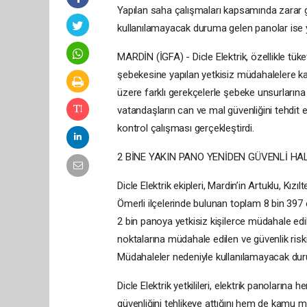
Yapılan saha çalışmaları kapsamında zarar gö
kullanılamayacak duruma gelen panolar ise yen
MARDİN (İGFA) - Dicle Elektrik, özellikle tüke
şebekesine yapılan yetkisiz müdahalelere kar
üzere farklı gerekçelerle şebeke unsurlarına
vatandaşların can ve mal güvenliğini tehdit e
kontrol çalışması gerçekleştirdi.
2 BİNE YAKIN PANO YENİDEN GÜVENLİ HAL
Dicle Elektrik ekipleri, Mardin’in Artuklu, Kızı
Ömerli ilçelerinde bulunan toplam 8 bin 397 
2 bin panoya yetkisiz kişilerce müdahale edildi
noktalarına müdahale edilen ve güvenlik riski
Müdahaleler nedeniyle kullanılamayacak duruma
Dicle Elektrik yetkilileri, elektrik panoları
güvenliğini tehlikeye attığını hem de kamu 