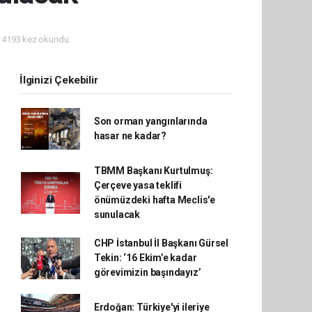
4193 kez okundu.
İlginizi Çekebilir
Son orman yangınlarında
hasar ne kadar?
TBMM Başkanı Kurtulmuş:
Çerçeve yasa teklifi
önümüzdeki hafta Meclis'e
sunulacak
CHP İstanbul İl Başkanı Gürsel
Tekin: ‘16 Ekim’e kadar
görevimizin başındayız’
Erdoğan: Türkiye'yi ileriye