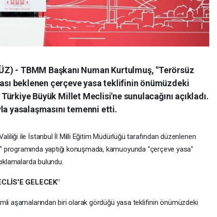
ÜZ) - TBMM Başkanı Numan Kurtulmuş, "Terörsüz
ması beklenen çerçeve yasa teklifinin önümüzdeki
k Türkiye Büyük Millet Meclisi'ne sunulacağını açıkladı.
la yasalaşmasını temenni etti.
liği ile İstanbul İl Milli Eğitim Müdürlüğü tarafından düzenlenen
ı" programında yaptığı konuşmada, kamuoyunda "çerçeve yasa"
çıklamalarda bulundu.
CLİS'E GELECEK"
mli aşamalarından biri olarak gördüğü yasa teklifinin önümüzdeki