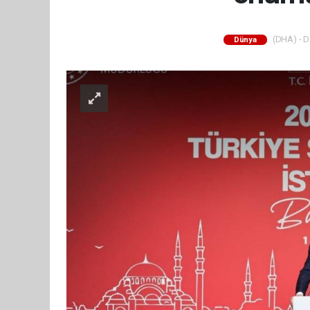
(DHA) - De
Dünya