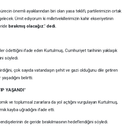
ecin önemli ayaklarından biri olan yasa teklifi, partilerimizin ortak
 gelecek. Ümit ediyorum ki milletvekillerimizin kahir ekseriyetinin
eride
bırakmış olacağız." dedi.
er ödettiğini ifade eden Kurtulmuş, Cumhuriyet tarihinin yaklaşık
ni söyledi.
irdiğini, çok sayıda vatandaşın şehit ve gazi olduğunu dile getiren
aşadığını belirtti.
IP YAŞANDI"
omik ve toplumsal zararlara da yol açtığını vurgulayan Kurtulmuş,
omik kayba uğradığını ifade etti.
ndişelerinin de geride bırakılmasının hedeflendiğini söyledi.