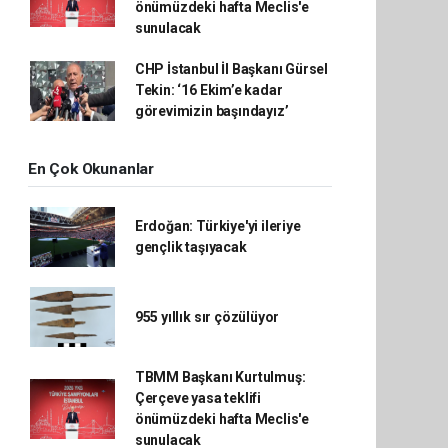
önümüzdeki hafta Meclis'e
sunulacak
CHP İstanbul İl Başkanı Gürsel
Tekin: ‘16 Ekim’e kadar
görevimizin başındayız’
En Çok Okunanlar
Erdoğan: Türkiye'yi ileriye
gençlik taşıyacak
955 yıllık sır çözülüyor
TBMM Başkanı Kurtulmuş:
Çerçeve yasa teklifi
önümüzdeki hafta Meclis'e
sunulacak