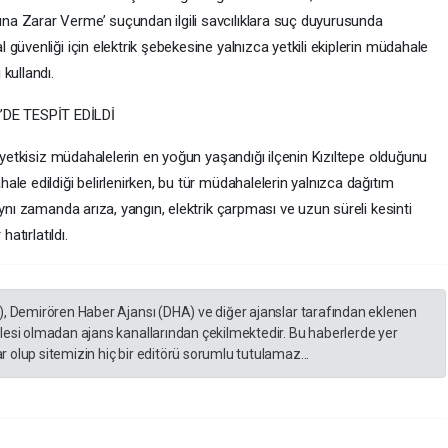
a Zarar Verme’ suçundan ilgili savcılıklara suç duyurusunda
güvenliği için elektrik şebekesine yalnızca yetkili ekiplerin müdahale
kullandı.
DE TESPİT EDİLDİ
k yetkisiz müdahalelerin en yoğun yaşandığı ilçenin Kızıltepe olduğunu
le edildiği belirlenirken, bu tür müdahalelerin yalnızca dağıtım
ynı zamanda arıza, yangın, elektrik çarpması ve uzun süreli kesinti
atırlatıldı.
), Demirören Haber Ajansı (DHA) ve diğer ajanslar tarafından eklenen
lesi olmadan ajans kanallarından çekilmektedir. Bu haberlerde yer
 olup sitemizin hiç bir editörü sorumlu tutulamaz...