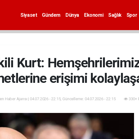
Siyaset
Gündem
Dünya
Ekonomi
Sağlık
Spor
kili Kurt: Hemşehrilerimiz
etlerine erişimi kolayla
n Haber Ajansı | 04.07.2026 - 22:15, Güncelleme: 04.07.2026 - 22:15
330+ 