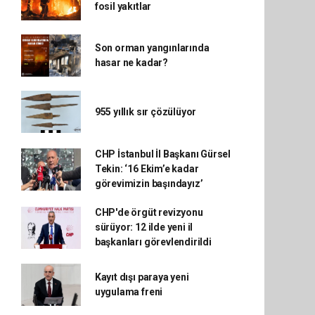
fosil yakıtlar
Son orman yangınlarında
hasar ne kadar?
955 yıllık sır çözülüyor
CHP İstanbul İl Başkanı Gürsel
Tekin: ‘16 Ekim’e kadar
görevimizin başındayız’
CHP'de örgüt revizyonu
sürüyor: 12 ilde yeni il
başkanları görevlendirildi
Kayıt dışı paraya yeni
uygulama freni