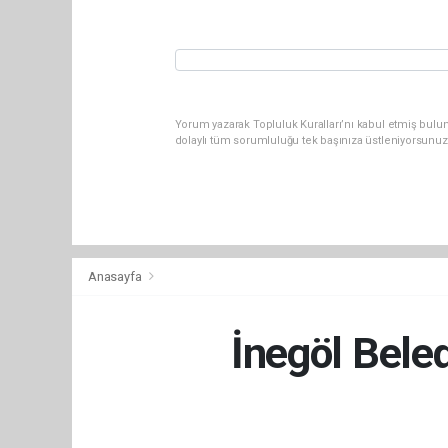
Yorum yazarak Topluluk Kuralları’nı kabul etmiş bulu
dolaylı tüm sorumluluğu tek başınıza üstleniyorsunuz
Anasayfa
İnegöl Beled