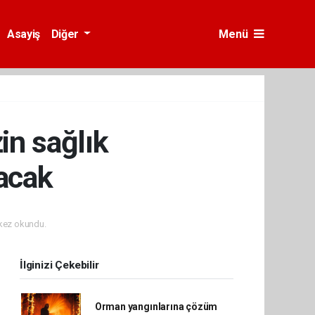
Asayiş
Diğer
Menü
in sağlık
şacak
kez okundu.
İlginizi Çekebilir
Orman yangınlarına çözüm