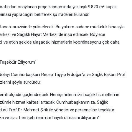
tarafından onaylanan proje kapsamında yaklaşık 9.820 m² kapalı
nası yapılacağını belirterek şu ifadeleri kullandı:
astanesi arazisinde yükselecek. Bu yatırım sadece müdürlük binasıyla
Merkezi ve Sağlıklı Hayat Merkezi de inşa edilecek. Böylece
zlı ve etkin şekilde ulaşacak, hizmetlerin koordinasyonu çok daha
Teşekkür Ediyorum"
en dolayı Cumhurbaşkanı Recep Tayyip Erdoğan'a ve Sağlık Bakanı Prof.
lerini şöyle sürdürdü:
önemli ölçüde güçlendirecek. Hemşehrilerimizin sağlık hizmetlerine
çözümle hizmet kalitesi artacak. Cumhurbaşkanımıza, Sağlık
dürü Prof.Dr. Mehmet Şirik ile yönetici ve personeline teşekkür
 ve aziz hemşehrilerimize hayırlı olmasını diliyorum."