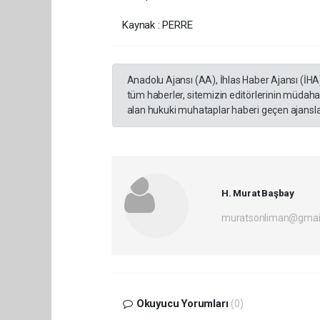
Kaynak : PERRE
Anadolu Ajansı (AA), İhlas Haber Ajansı (İHA
tüm haberler, sitemizin editörlerinin müdaha
alan hukuki muhataplar haberi geçen ajanslar
H. Murat Başbay
muratsonliman@gmai
Okuyucu Yorumları
(0)