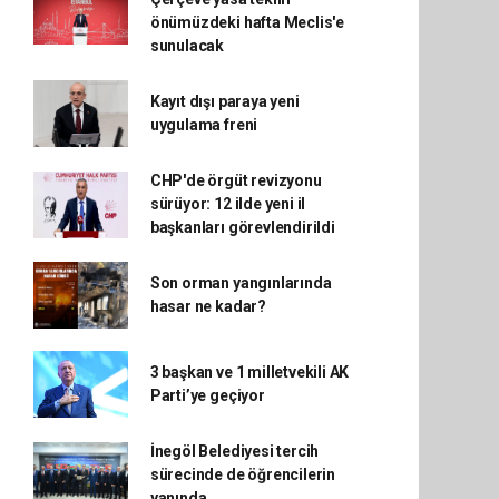
önümüzdeki hafta Meclis'e
sunulacak
Kayıt dışı paraya yeni
uygulama freni
CHP'de örgüt revizyonu
sürüyor: 12 ilde yeni il
başkanları görevlendirildi
Son orman yangınlarında
hasar ne kadar?
3 başkan ve 1 milletvekili AK
Parti’ye geçiyor
İnegöl Belediyesi tercih
sürecinde de öğrencilerin
yanında