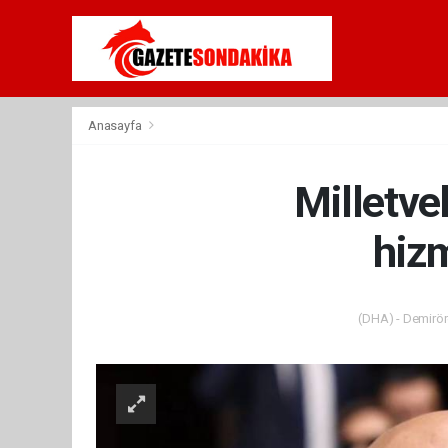
Anasayfa
Milletve
hizm
(DHA) - Demiröre