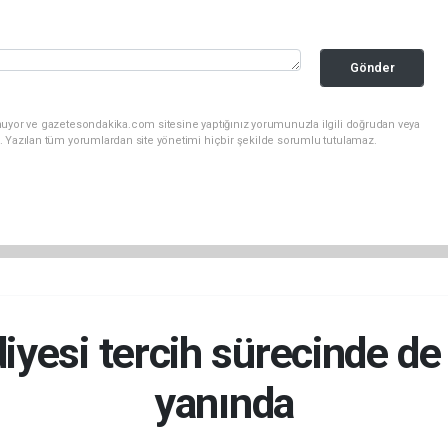
Gönder
nuyor ve gazetesondakika.com sitesine yaptığınız yorumunuzla ilgili doğrudan veya
. Yazılan tüm yorumlardan site yönetimi hiçbir şekilde sorumlu tutulamaz.
iyesi tercih sürecinde de
yanında