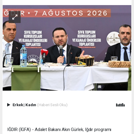
Erkek
|
Kadın
(Haberi Sesli Oku)
IĞDIR (İGFA) - Adalet Bakanı Akın Gürlek, Iğdır programı