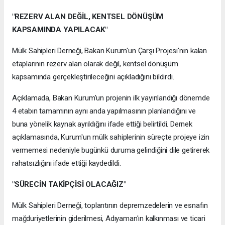
"REZERV ALAN DEĞİL, KENTSEL DÖNÜŞÜM
KAPSAMINDA YAPILACAK"
Mülk Sahipleri Derneği, Bakan Kurum'un Çarşı Projesi'nin kalan
etaplarının rezerv alan olarak değil, kentsel dönüşüm
kapsamında gerçekleştirileceğini açıkladığını bildirdi.
Açıklamada, Bakan Kurum'un projenin ilk yayınlandığı dönemde
4 etabın tamamının aynı anda yapılmasının planlandığını ve
buna yönelik kaynak ayrıldığını ifade ettiği belirtildi. Dernek
açıklamasında, Kurum'un mülk sahiplerinin süreçte projeye izin
vermemesi nedeniyle bugünkü duruma gelindiğini dile getirerek
rahatsızlığını ifade ettiği kaydedildi.
"SÜRECİN TAKİPÇİSİ OLACAĞIZ"
Mülk Sahipleri Derneği, toplantının depremzedelerin ve esnafın
mağduriyetlerinin giderilmesi, Adıyaman'ın kalkınması ve ticari