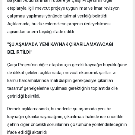
Başkanı Abdurrahman Tutdere'ye Çarşı Projesi'nin diğer
etaplarıyla ilgili mevcut projeye uygun imar ve imar revizyon
çalışması yapılması yönünde talimat verildiği belirtildi.
Açıklamada, bu düzenlemelerin projenin ilerleyebilmesi
açısından önem taşıdığı ifade edildi.
"ŞU AŞAMADA YENİ KAYNAK ÇIKARILAMAYACAĞI
BELİRTİLDİ"
Çarşı Projesi'nin diğer etapları için gerekli kaynağın büyüklüğüne
de dikkat çekilen açıklamada, mevcut ekonomik şartlar ve
kamu harcamalarında mali disiplin gerekçesiyle çıkarılan
tasarruf genelgelerine uyulması gerektiğinin toplantıda dile
getirildiği belirtildi.
Dernek açıklamasında, bu nedenle şu aşamada yeni bir
kaynağın çıkarılamayacağının, çıkarılması halinde ise öncelikle
şehrin diğer öncelikli sorunlarının çözümüne yönlendirileceğinin
ifade edildiği aktarıldı.