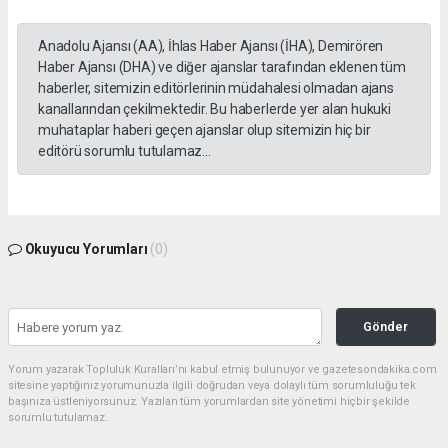
Anadolu Ajansı (AA), İhlas Haber Ajansı (İHA), Demirören
Haber Ajansı (DHA) ve diğer ajanslar tarafından eklenen tüm
haberler, sitemizin editörlerinin müdahalesi olmadan ajans
kanallarından çekilmektedir. Bu haberlerde yer alan hukuki
muhataplar haberi geçen ajanslar olup sitemizin hiç bir
editörü sorumlu tutulamaz...
Okuyucu Yorumları
(0)
Gönder
Yorum yazarak Topluluk Kuralları’nı kabul etmiş bulunuyor ve gazetesondakika.com
sitesine yaptığınız yorumunuzla ilgili doğrudan veya dolaylı tüm sorumluluğu tek
başınıza üstleniyorsunuz. Yazılan tüm yorumlardan site yönetimi hiçbir şekilde
sorumlu tutulamaz.