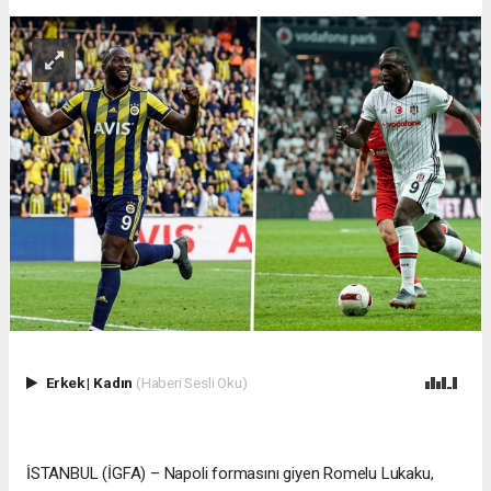
Erkek
|
Kadın
(Haberi Sesli Oku)
İSTANBUL (İGFA) – Napoli formasını giyen Romelu Lukaku,