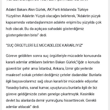
Adalet Bakanı Akın Gürlek, AK Parti iktidarında Türkiye
Yüzyılı’nın Adaletin Yüzyılı olacağını belirterek, “Adaletin yüzyılı
kapsamında vatandaşlarımızın adalete erişimi bu yüzyılda çok
hızlı olacak. Bu da açıkçası sahadaki gösterdiğimiz
göstergelerden birisi” dedi.
“SUÇ ÖRGÜTLERİ İLE MÜCADELEDE KARARLIYIZ”
Göreve geldikten sonra suç örgütleriyle mücadele konusunda
kararlı adımlar attıklarını belirten Bakan Gürlek,”Iğdır o konuda
güvenli bir şehir ama İstanbul, Ankara, İzmir gibi yerlerde
maalesef sokak çeteleri dediğimiz çeteler dadandılar. Bunlarla
ilgili başsavcılarımız sağ olsun kararlı bir mücadele ediyorlar.
Yasadışı bahis, sanal kumar, uyuşturucu bunlarla ilgili de biz
göreve geldiğimizde zaten genelge çıkartmıştık. Kesinlikle
devlet bu alanlarda demir yumruğunu hissettirecek. Gerekli
adımlar atılacak” dedi.