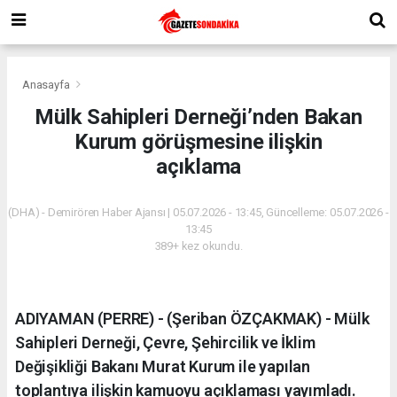
Anasayfa
Mülk Sahipleri Derneği’nden Bakan
Kurum görüşmesine ilişkin
açıklama
(DHA) - Demirören Haber Ajansı | 05.07.2026 - 13:45, Güncelleme: 05.07.2026 -
13:45
389+ kez okundu.
ADIYAMAN (PERRE) - (Şeriban ÖZÇAKMAK) - Mülk
Sahipleri Derneği, Çevre, Şehircilik ve İklim
Değişikliği Bakanı Murat Kurum ile yapılan
toplantıya ilişkin kamuoyu açıklaması yayımladı.