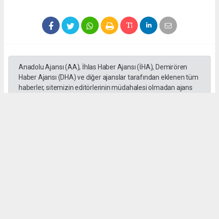
Anadolu Ajansı (AA), İhlas Haber Ajansı (İHA), Demirören
Haber Ajansı (DHA) ve diğer ajanslar tarafından eklenen tüm
haberler, sitemizin editörlerinin müdahalesi olmadan ajans
kanallarından çekilmektedir. Bu haberlerde yer alan hukuki
muhataplar haberi geçen ajanslar olup sitemizin hiç bir
editörü sorumlu tutulamaz...
Okuyucu Yorumları
(0)
Gönder