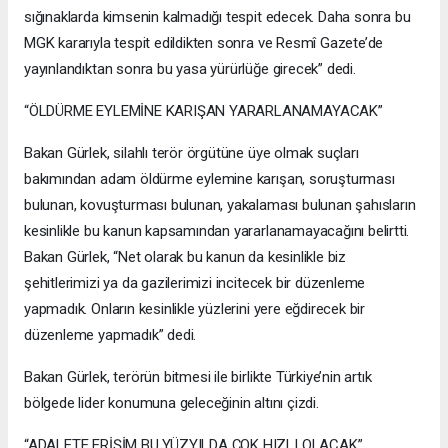
sığınaklarda kimsenin kalmadığı tespit edecek. Daha sonra bu
MGK kararıyla tespit edildikten sonra ve Resmî Gazete’de
yayınlandıktan sonra bu yasa yürürlüğe girecek” dedi.
“ÖLDÜRME EYLEMİNE KARIŞAN YARARLANAMAYACAK”
Bakan Gürlek, silahlı terör örgütüne üye olmak suçları
bakımından adam öldürme eylemine karışan, soruşturması
bulunan, kovuşturması bulunan, yakalaması bulunan şahısların
kesinlikle bu kanun kapsamından yararlanamayacağını belirtti.
Bakan Gürlek, “Net olarak bu kanun da kesinlikle biz
şehitlerimizi ya da gazilerimizi incitecek bir düzenleme
yapmadık. Onların kesinlikle yüzlerini yere eğdirecek bir
düzenleme yapmadık” dedi.
Bakan Gürlek, terörün bitmesi ile birlikte Türkiye’nin artık
bölgede lider konumuna geleceğinin altını çizdi.
“ADALETE ERİŞİM BU YÜZYILDA ÇOK HIZLI OLACAK”