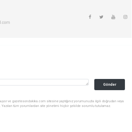
l.com
Gönder
nuyor ve gazetesondakika.com sitesine yaptığınız yorumunuzla ilgili doğrudan veya
. Yazılan tüm yorumlardan site yönetimi hiçbir şekilde sorumlu tutulamaz.