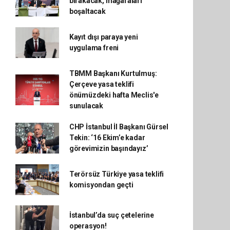
bırakacak, mağaraları
boşaltacak
Kayıt dışı paraya yeni
uygulama freni
TBMM Başkanı Kurtulmuş:
Çerçeve yasa teklifi
önümüzdeki hafta Meclis'e
sunulacak
CHP İstanbul İl Başkanı Gürsel
Tekin: ‘16 Ekim’e kadar
görevimizin başındayız’
Terörsüz Türkiye yasa teklifi
komisyondan geçti
İstanbul’da suç çetelerine
operasyon!