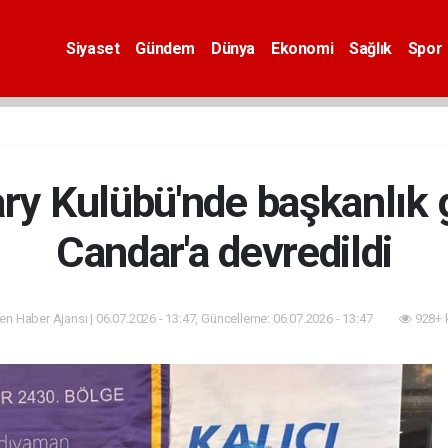
Siyaset
Gündem
Dünya
Ekonomi
Sağlık
Spor
ry Kulübü'nde başkanlık 
Candar'a devredildi
n Haber Ajansı | 06.07.2026 - 13:47, Güncelleme: 06.07.2026 - 13:47
928+ 