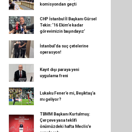
komisyondan geçti
CHP İstanbul İl Başkanı Gürsel
Tekin: ‘16 Ekim’e kadar
görevimizin başındayız’
İstanbul’da suç çetelerine
operasyon!
Kayıt dışı paraya yeni
uygulama freni
Lukaku Fener’e mi, Beşiktaş’a
mı geliyor?
TBMM Başkanı Kurtulmuş:
Çerçeve yasa teklifi
önümüzdeki hafta Meclis'e