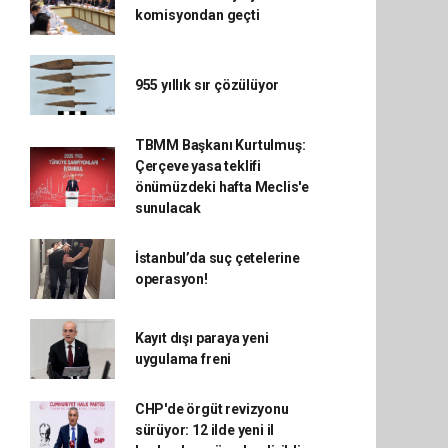
komisyondan geçti
955 yıllık sır çözülüyor
TBMM Başkanı Kurtulmuş:
Çerçeve yasa teklifi
önümüzdeki hafta Meclis'e
sunulacak
İstanbul’da suç çetelerine
operasyon!
Kayıt dışı paraya yeni
uygulama freni
CHP'de örgüt revizyonu
sürüyor: 12 ilde yeni il