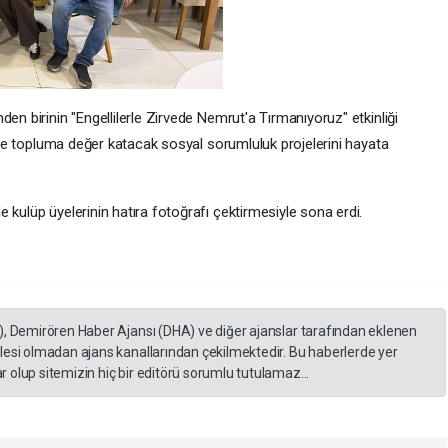
en birinin "Engellilerle Zirvede Nemrut'a Tırmanıyoruz" etkinliği
likte topluma değer katacak sosyal sorumluluk projelerini hayata
 kulüp üyelerinin hatıra fotoğrafı çektirmesiyle sona erdi.
), Demirören Haber Ajansı (DHA) ve diğer ajanslar tarafından eklenen
lesi olmadan ajans kanallarından çekilmektedir. Bu haberlerde yer
 olup sitemizin hiç bir editörü sorumlu tutulamaz...