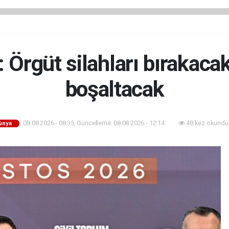
 Örgüt silahları bırakaca
boşaltacak
08.08.2026 - 08:35, Güncelleme: 08.08.2026 - 12:14
48 kez okundu
ünya