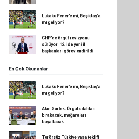
Lukaku Fener’e mi, Beşiktaş’a
mı geliyor?
CHP'de örgüt revizyonu
sürüyor: 12 ilde yeni il
başkanları görevlendirildi
En Çok Okunanlar
Lukaku Fener’e mi, Beşiktaş’a
mı geliyor?
Akın Gürlek: Örgüt silahları
bırakacak, mağaraları
boşaltacak
Terörsüz Türkiye yasa teklifi