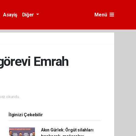
Asayiş
Diğer
Menü
görevi Emrah
kez okundu.
İlginizi Çekebilir
Akın Gürlek: Örgüt silahları