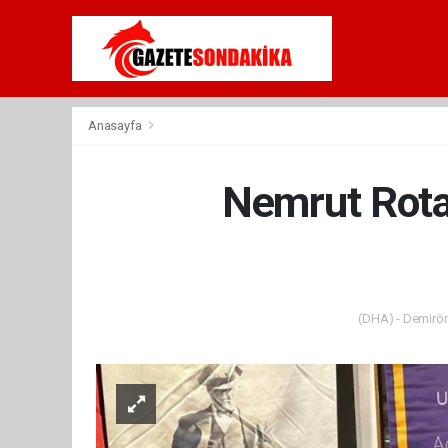
Anasayfa
Nemrut Rota
(DHA) - Demiröre