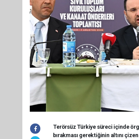
Terörsüz Türkiye süreci içinde ör
bırakması gerektiğinin altını çiz