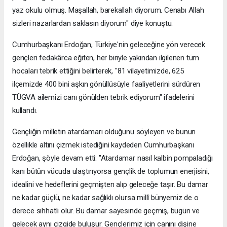
yaz okulu olmuş. Maşallah, barekallah diyorum. Cenabı Allah
sizleri nazarlardan saklasın diyorum" diye konuştu.
Cumhurbaşkanı Erdoğan, Türkiye'nin geleceğine yön verecek
gençleri fedakârca eğiten, her biriyle yakından ilgilenen tüm
hocaları tebrik ettiğini belirterek, "81 vilayetimizde, 625
ilçemizde 400 bini aşkın gönüllüsüyle faaliyetlerini sürdüren
TÜGVA ailemizi canı gönülden tebrik ediyorum" ifadelerini
kullandı.
Gençliğin milletin atardamarı olduğunu söyleyen ve bunun
özellikle altını çizmek istediğini kaydeden Cumhurbaşkanı
Erdoğan, şöyle devam etti: "Atardamar nasıl kalbin pompaladığı
kanı bütün vücuda ulaştırıyorsa gençlik de toplumun enerjisini,
idealini ve hedeflerini geçmişten alıp geleceğe taşır. Bu damar
ne kadar güçlü, ne kadar sağlıklı olursa millî bünyemiz de o
derece sıhhatli olur. Bu damar sayesinde geçmiş, bugün ve
gelecek aynı çizgide buluşur. Gençlerimiz için canını dişine