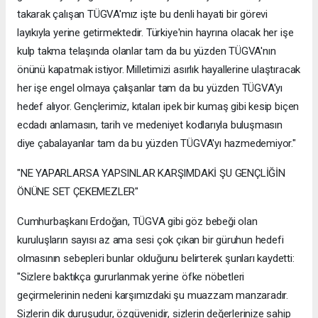
takarak çalışan TÜGVA'mız işte bu denli hayati bir görevi
layıkıyla yerine getirmektedir. Türkiye'nin hayrına olacak her işe
kulp takma telaşında olanlar tam da bu yüzden TÜGVA'nın
önünü kapatmak istiyor. Milletimizi asırlık hayallerine ulaştıracak
her işe engel olmaya çalışanlar tam da bu yüzden TÜGVA'yı
hedef alıyor. Gençlerimiz, kıtaları ipek bir kumaş gibi kesip biçen
ecdadı anlamasın, tarih ve medeniyet kodlarıyla buluşmasın
diye çabalayanlar tam da bu yüzden TÜGVA'yı hazmedemiyor."
"NE YAPARLARSA YAPSINLAR KARŞIMDAKİ ŞU GENÇLİĞİN
ÖNÜNE SET ÇEKEMEZLER"
Cumhurbaşkanı Erdoğan, TÜGVA gibi göz bebeği olan
kuruluşların sayısı az ama sesi çok çıkan bir güruhun hedefi
olmasının sebepleri bunlar olduğunu belirterek şunları kaydetti:
"Sizlere baktıkça gururlanmak yerine öfke nöbetleri
geçirmelerinin nedeni karşımızdaki şu muazzam manzaradır.
Sizlerin dik duruşudur, özgüvenidir, sizlerin değerlerinize sahip