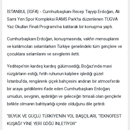
İSTANBUL (İGFA) - Cumhurbaşkanı Recep Tayyip Erdoğan, Ali
Sami Yen Spor Kompleksi RAMS Park'ta düzenlenen TÜGVA
Yaz Okulları Finali Programı'na katılarak bir konuşma yaptı.
Cumhurbaşkanı Erdoğan, konuşmasında, vakfın mensuplarını
ve katılımcıları selamlarken Türkiye genelindeki tüm gençlere ve
çocuklara selamlarını ve sevgilerini iletti.
Yeditepe'nin kardeş kardeş gülümsediği, Boğaz'ında mavi
rüzgârların estiği, fetih ruhunun kalplere işlediği güzel
İstanbul'da, rengârenk çiçek bahçesini andıran bir atmosferde
bir araya geldiklerini ifade eden Cumhurbaşkanı Erdoğan;
umudun, sevginin, aydınlığın ve geleceğin timsali olan gençlerle
birlikte olmanın bahtiyarlığı içinde olduğunu dile getirdi.
"BÜYÜK VE GÜÇLÜ TÜRKİYE'NİN YOL BAŞÇILARI, 'TEKNOFEST
KUŞAĞI' YİNE YERİ GÖĞÜ İNLETİYOR"