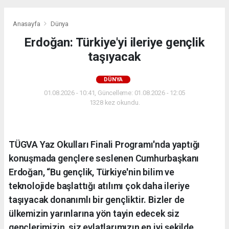
Anasayfa
Dünya
Erdoğan: Türkiye'yi ileriye gençlik
taşıyacak
DÜNYA
01.08.2026 - 10:41, Güncelleme: 01.08.2026 - 12:05
1328 kez okundu.
TÜGVA Yaz Okulları Finali Programı'nda yaptığı
konuşmada gençlere seslenen Cumhurbaşkanı
Erdoğan, “Bu gençlik, Türkiye'nin bilim ve
teknolojide başlattığı atılımı çok daha ileriye
taşıyacak donanımlı bir gençliktir. Bizler de
ülkemizin yarınlarına yön tayin edecek siz
gençlerimizin, siz evlatlarımızın en iyi şekilde