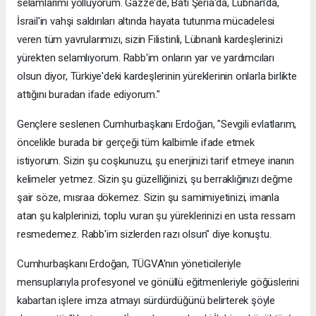
selamlarımı yolluyorum. Gazze'de, Batı Şeria'da, Lübnan'da,
İsrail'in vahşi saldırıları altında hayata tutunma mücadelesi
veren tüm yavrularımızı, sizin Filistinli, Lübnanlı kardeşlerinizi
yürekten selamlıyorum. Rabb'im onların yar ve yardımcıları
olsun diyor, Türkiye'deki kardeşlerinin yüreklerinin onlarla birlikte
attığını buradan ifade ediyorum."
Gençlere seslenen Cumhurbaşkanı Erdoğan, "Sevgili evlatlarım,
öncelikle burada bir gerçeği tüm kalbimle ifade etmek
istiyorum. Sizin şu coşkunuzu, şu enerjinizi tarif etmeye inanın
kelimeler yetmez. Sizin şu güzelliğinizi, şu berraklığınızı değme
şair söze, mısraa dökemez. Sizin şu samimiyetinizi, imanla
atan şu kalplerinizi, toplu vuran şu yüreklerinizi en usta ressam
resmedemez. Rabb'im sizlerden razı olsun" diye konuştu.
Cumhurbaşkanı Erdoğan, TÜGVA'nın yöneticileriyle
mensuplarıyla profesyonel ve gönüllü eğitmenleriyle göğüslerini
kabartan işlere imza atmayı sürdürdüğünü belirterek şöyle