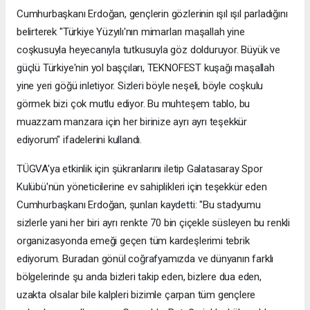
Cumhurbaşkanı Erdoğan, gençlerin gözlerinin ışıl ışıl parladığını
belirterek "Türkiye Yüzyılı'nın mimarları maşallah yine
coşkusuyla heyecanıyla tutkusuyla göz dolduruyor. Büyük ve
güçlü Türkiye'nin yol başçıları, TEKNOFEST kuşağı maşallah
yine yeri göğü inletiyor. Sizleri böyle neşeli, böyle coşkulu
görmek bizi çok mutlu ediyor. Bu muhteşem tablo, bu
muazzam manzara için her birinize ayrı ayrı teşekkür
ediyorum" ifadelerini kullandı.
TÜGVA'ya etkinlik için şükranlarını iletip Galatasaray Spor
Kulübü'nün yöneticilerine ev sahiplikleri için teşekkür eden
Cumhurbaşkanı Erdoğan, şunları kaydetti: "Bu stadyumu
sizlerle yani her biri ayrı renkte 70 bin çiçekle süsleyen bu renkli
organizasyonda emeği geçen tüm kardeşlerimi tebrik
ediyorum. Buradan gönül coğrafyamızda ve dünyanın farklı
bölgelerinde şu anda bizleri takip eden, bizlere dua eden,
uzakta olsalar bile kalpleri bizimle çarpan tüm gençlere