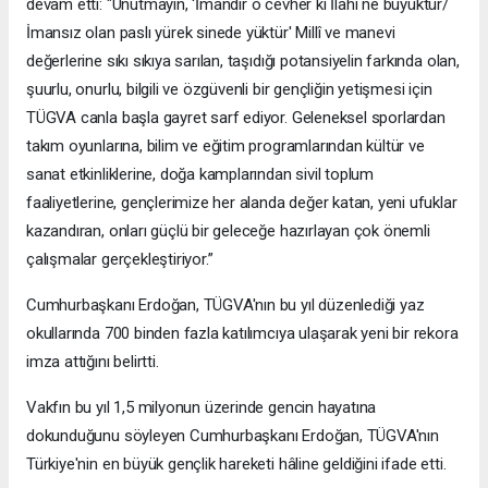
devam etti: "Unutmayın, 'İmandır o cevher ki İlahi ne büyüktür/
İmansız olan paslı yürek sinede yüktür' Millî ve manevi
değerlerine sıkı sıkıya sarılan, taşıdığı potansiyelin farkında olan,
şuurlu, onurlu, bilgili ve özgüvenli bir gençliğin yetişmesi için
TÜGVA canla başla gayret sarf ediyor. Geleneksel sporlardan
takım oyunlarına, bilim ve eğitim programlarından kültür ve
sanat etkinliklerine, doğa kamplarından sivil toplum
faaliyetlerine, gençlerimize her alanda değer katan, yeni ufuklar
kazandıran, onları güçlü bir geleceğe hazırlayan çok önemli
çalışmalar gerçekleştiriyor.”
Cumhurbaşkanı Erdoğan, TÜGVA'nın bu yıl düzenlediği yaz
okullarında 700 binden fazla katılımcıya ulaşarak yeni bir rekora
imza attığını belirtti.
Vakfın bu yıl 1,5 milyonun üzerinde gencin hayatına
dokunduğunu söyleyen Cumhurbaşkanı Erdoğan, TÜGVA'nın
Türkiye'nin en büyük gençlik hareketi hâline geldiğini ifade etti.