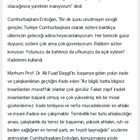
olacağınıza yürekten inanıyorum" dedi.
Cumhurbaşkanı Erdoğan, "Bir de şunu unutmayın sevgili
gençler, Türkiye Cumhurbaşkanı olarak sizlere baktıkça
ülkemizin geleceği adına heyecanlanıyorum. Her birinizle gurur
duyuyor, sizlere çok ama çok güveniyorum. Rabbim sizleri
korusun. Yolunuzu da bahtınızı da ufkunuzu da açık eylesin"
ifadelerini kullandı.
Merhum Prof. Dr. Ali Fuad Başgil'in, başarıya giden yolun irade
ve çalışkanlıktan geçtiğini ifade eden "Az bilgili, hatta bilgisiz
insanlardan muvaffak olanlar çok görülür. Fakat zayıf iradeli
insanlardan başarılı olmuş ve çok yükselmiş tek bir misal
gösterilemez. İrade terbiyesi ve nefis mücadelesinin en ahlaki
ve insani ifadesi ise çalışmaktır. Tembellik her türlü ahlaksızlığın
anası, çalışkanlık da temiz bir başarının, yüksek ahlakın, ruh ve
beden sağlığının en temel şartı, en feyizli kaynağıdır" sözlerini
anımsatan Cumhurbaşkanı Erdoğan, konuşmasını şöyle