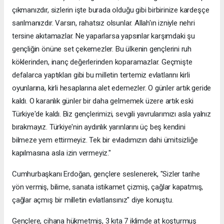
çıkmanızdır, sizlerin işte burada olduğu gibi birbirinize kardeşçe
sarılmanızdır. Varsın, rahatsız olsunlar. Allah'ın izniyle nehri
tersine akıtamazlar. Ne yaparlarsa yapsınlar karşımdaki şu
gençliğin önüne set çekemezler. Bu ülkenin gençlerini ruh
köklerinden, inanç değerlerinden koparamazlar. Geçmişte
defalarca yaptıkları gibi bu milletin tertemiz evlatlarını kirli
oyunlarına, kirli hesaplarına alet edemezler. O günler artık geride
kaldı. O karanlık günler bir daha gelmemek üzere artık eski
Türkiye'de kaldı. Biz gençlerimizi, sevgili yavrularımızı asla yalnız
bırakmayız. Türkiye'nin aydınlık yarınlarını üç beş kendini
bilmeze yem ettirmeyiz. Tek bir evladımızın dahi ümitsizliğe
kapılmasına asla izin vermeyiz."
Cumhurbaşkanı Erdoğan, gençlere seslenerek, "Sizler tarihe
yön vermiş, bilime, sanata istikamet çizmiş, çağlar kapatmış,
çağlar açmış bir milletin evlatlarısınız" diye konuştu.
Gençlere, cihana hükmetmiş, 3 kıta 7 iklimde at koşturmuş