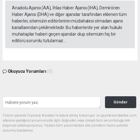
Anadolu Ajansı (AA), İhlas Haber Ajansı (İHA), Demirören
Haber Ajansı (DHA) ve diğer ajanslar tarafından eklenen tüm
haberler, sitemizin editörlerinin müdahalesi olmadan ajans
kanallarından çekilmektedir. Bu haberlerde yer alan hukuki
muhataplar haberi geçen ajanslar olup sitemizin hiç bir
editörü sorumlu tutulamaz...
Okuyucu Yorumları
(0)
Gönder
Yorum yazarak Topluluk Kuralları’nı kabul etmiş bulunuyor ve gazetesondakika.com
sitesine yaptığınız yorumunuzla ilgili doğrudan veya dolaylı tüm sorumluluğu tek
başınıza üstleniyorsunuz. Yazılan tüm yorumlardan site yönetimi hiçbir şekilde
sorumlu tutulamaz.