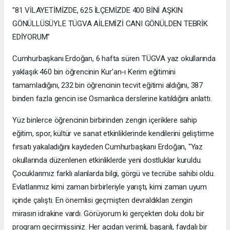
"81 VİLAYETİMİZDE, 625 İLÇEMİZDE 400 BİNİ AŞKIN
GÖNÜLLÜSÜYLE TÜGVA AİLEMİZİ CANI GÖNÜLDEN TEBRİK
EDİYORUM"
Cumhurbaşkanı Erdoğan, 6 hafta süren TÜGVA yaz okullarında
yaklaşık 460 bin öğrencinin Kur'an-ı Kerim eğitimini
tamamladığını, 232 bin öğrencinin tecvit eğitimi aldığını, 387
binden fazla gencin ise Osmanlıca derslerine katıldığını anlattı.
Yüz binlerce öğrencinin birbirinden zengin içeriklere sahip
eğitim, spor, kültür ve sanat etkinliklerinde kendilerini geliştirme
fırsatı yakaladığını kaydeden Cumhurbaşkanı Erdoğan, "Yaz
okullarında düzenlenen etkinliklerde yeni dostluklar kuruldu.
Çocuklarımız farklı alanlarda bilgi, görgü ve tecrübe sahibi oldu.
Evlatlarımız kimi zaman birbirleriyle yarıştı, kimi zaman uyum
içinde çalıştı. En önemlisi geçmişten devraldıkları zengin
mirasın idrakine vardı. Görüyorum ki gerçekten dolu dolu bir
program geçirmişsiniz. Her açıdan verimli, başarılı, faydalı bir