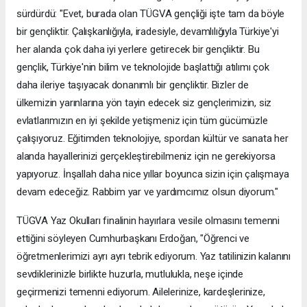
sürdürdü: "Evet, burada olan TÜGVA gençliği işte tam da böyle
bir gençliktir. Çalışkanlığıyla, iradesiyle, devamlılığıyla Türkiye'yi
her alanda çok daha iyi yerlere getirecek bir gençliktir. Bu
gençlik, Türkiye'nin bilim ve teknolojide başlattığı atılımı çok
daha ileriye taşıyacak donanımlı bir gençliktir. Bizler de
ülkemizin yarınlarına yön tayin edecek siz gençlerimizin, siz
evlatlarımızın en iyi şekilde yetişmeniz için tüm gücümüzle
çalışıyoruz. Eğitimden teknolojiye, spordan kültür ve sanata her
alanda hayallerinizi gerçekleştirebilmeniz için ne gerekiyorsa
yapıyoruz. İnşallah daha nice yıllar boyunca sizin için çalışmaya
devam edeceğiz. Rabbim yar ve yardımcımız olsun diyorum."
TÜGVA Yaz Okulları finalinin hayırlara vesile olmasını temenni
ettiğini söyleyen Cumhurbaşkanı Erdoğan, "Öğrenci ve
öğretmenlerimizi ayrı ayrı tebrik ediyorum. Yaz tatilinizin kalanını
sevdiklerinizle birlikte huzurla, mutlulukla, neşe içinde
geçirmenizi temenni ediyorum. Ailelerinize, kardeşlerinize,