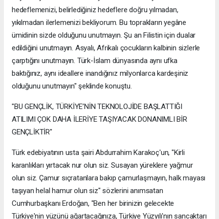
hedeflemenizi, belirlediğiniz hedeflere doğru yılmadan,
yıkılmadan ilerlemenizi bekliyorum. Bu toprakların yegâne
ümidinin sizde olduğunu unutmayın. Şu an Filistin için dualar
edildiğini unutmayın. Asyalı, Afrikalı çocukların kalbinin sizlerle
çarptığını unutmayın. Türk-İslam dünyasında aynı ufka
baktığınız, aynı ideallere inandığınız milyonlarca kardeşiniz
olduğunu unutmayın" şeklinde konuştu.
"BU GENÇLİK, TÜRKİYE’NİN TEKNOLOJİDE BAŞLATTIĞI
ATILIMI ÇOK DAHA İLERİYE TAŞIYACAK DONANIMLI BİR
GENÇLİKTİR"
Türk edebiyatının usta şairi Abdurrahim Karakoç'un, "Kirli
karanlıkları yırtacak nur olun siz. Susayan yüreklere yağmur
olun siz. Çamur sıçratanlara bakıp çamurlaşmayın, halk mayası
taşıyan helal hamur olun siz" sözlerini anımsatan
Cumhurbaşkanı Erdoğan, "Ben her birinizin gelecekte
Türkiye'nin yüzünü ağartacağınıza, Türkiye Yüzyılı'nın sancaktarı