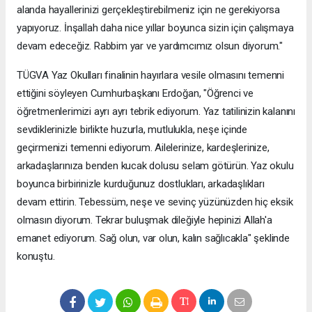
alanda hayallerinizi gerçekleştirebilmeniz için ne gerekiyorsa
yapıyoruz. İnşallah daha nice yıllar boyunca sizin için çalışmaya
devam edeceğiz. Rabbim yar ve yardımcımız olsun diyorum."
TÜGVA Yaz Okulları finalinin hayırlara vesile olmasını temenni
ettiğini söyleyen Cumhurbaşkanı Erdoğan, "Öğrenci ve
öğretmenlerimizi ayrı ayrı tebrik ediyorum. Yaz tatilinizin kalanını
sevdiklerinizle birlikte huzurla, mutlulukla, neşe içinde
geçirmenizi temenni ediyorum. Ailelerinize, kardeşlerinize,
arkadaşlarınıza benden kucak dolusu selam götürün. Yaz okulu
boyunca birbirinizle kurduğunuz dostlukları, arkadaşlıkları
devam ettirin. Tebessüm, neşe ve sevinç yüzünüzden hiç eksik
olmasın diyorum. Tekrar buluşmak dileğiyle hepinizi Allah'a
emanet ediyorum. Sağ olun, var olun, kalın sağlıcakla" şeklinde
konuştu.