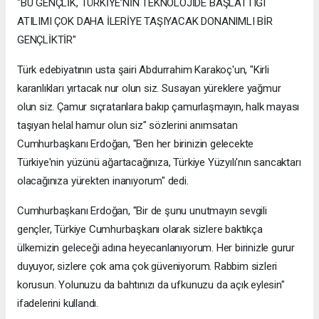
"BU GENÇLİK, TÜRKİYE’NİN TEKNOLOJİDE BAŞLATTIĞI
ATILIMI ÇOK DAHA İLERİYE TAŞIYACAK DONANIMLI BİR
GENÇLİKTİR"
Türk edebiyatının usta şairi Abdurrahim Karakoç'un, "Kirli
karanlıkları yırtacak nur olun siz. Susayan yüreklere yağmur
olun siz. Çamur sıçratanlara bakıp çamurlaşmayın, halk mayası
taşıyan helal hamur olun siz" sözlerini anımsatan
Cumhurbaşkanı Erdoğan, "Ben her birinizin gelecekte
Türkiye'nin yüzünü ağartacağınıza, Türkiye Yüzyılı'nın sancaktarı
olacağınıza yürekten inanıyorum" dedi.
Cumhurbaşkanı Erdoğan, "Bir de şunu unutmayın sevgili
gençler, Türkiye Cumhurbaşkanı olarak sizlere baktıkça
ülkemizin geleceği adına heyecanlanıyorum. Her birinizle gurur
duyuyor, sizlere çok ama çok güveniyorum. Rabbim sizleri
korusun. Yolunuzu da bahtınızı da ufkunuzu da açık eylesin"
ifadelerini kullandı.