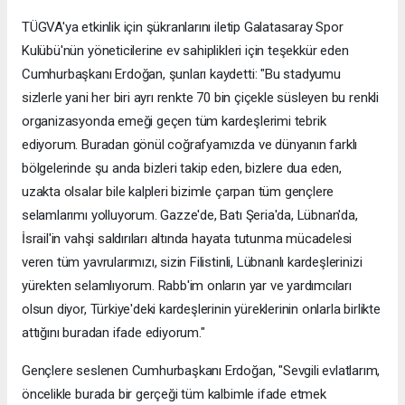
TÜGVA'ya etkinlik için şükranlarını iletip Galatasaray Spor
Kulübü'nün yöneticilerine ev sahiplikleri için teşekkür eden
Cumhurbaşkanı Erdoğan, şunları kaydetti: "Bu stadyumu
sizlerle yani her biri ayrı renkte 70 bin çiçekle süsleyen bu renkli
organizasyonda emeği geçen tüm kardeşlerimi tebrik
ediyorum. Buradan gönül coğrafyamızda ve dünyanın farklı
bölgelerinde şu anda bizleri takip eden, bizlere dua eden,
uzakta olsalar bile kalpleri bizimle çarpan tüm gençlere
selamlarımı yolluyorum. Gazze'de, Batı Şeria'da, Lübnan'da,
İsrail'in vahşi saldırıları altında hayata tutunma mücadelesi
veren tüm yavrularımızı, sizin Filistinli, Lübnanlı kardeşlerinizi
yürekten selamlıyorum. Rabb'im onların yar ve yardımcıları
olsun diyor, Türkiye'deki kardeşlerinin yüreklerinin onlarla birlikte
attığını buradan ifade ediyorum."
Gençlere seslenen Cumhurbaşkanı Erdoğan, "Sevgili evlatlarım,
öncelikle burada bir gerçeği tüm kalbimle ifade etmek