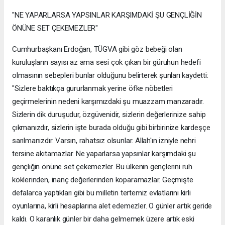
"NE YAPARLARSA YAPSINLAR KARŞIMDAKİ ŞU GENÇLİĞİN
ÖNÜNE SET ÇEKEMEZLER"
Cumhurbaşkanı Erdoğan, TÜGVA gibi göz bebeği olan
kuruluşların sayısı az ama sesi çok çıkan bir güruhun hedefi
olmasının sebepleri bunlar olduğunu belirterek şunları kaydetti:
"Sizlere baktıkça gururlanmak yerine öfke nöbetleri
geçirmelerinin nedeni karşımızdaki şu muazzam manzaradır.
Sizlerin dik duruşudur, özgüvenidir, sizlerin değerlerinize sahip
çıkmanızdır, sizlerin işte burada olduğu gibi birbirinize kardeşçe
sarılmanızdır. Varsın, rahatsız olsunlar. Allah'ın izniyle nehri
tersine akıtamazlar. Ne yaparlarsa yapsınlar karşımdaki şu
gençliğin önüne set çekemezler. Bu ülkenin gençlerini ruh
köklerinden, inanç değerlerinden koparamazlar. Geçmişte
defalarca yaptıkları gibi bu milletin tertemiz evlatlarını kirli
oyunlarına, kirli hesaplarına alet edemezler. O günler artık geride
kaldı. O karanlık günler bir daha gelmemek üzere artık eski