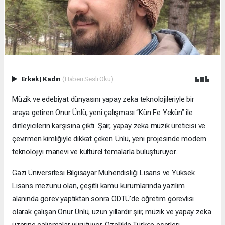
Erkek
|
Kadın
(Haberi Sesli Oku)
Müzik ve edebiyat dünyasını yapay zeka teknolojileriyle bir
araya getiren Onur Ünlü, yeni çalışması “Kün Fe Yekün” ile
dinleyicilerin karşısına çıktı. Şair, yapay zeka müzik üreticisi ve
çevirmen kimliğiyle dikkat çeken Ünlü, yeni projesinde modern
teknolojiyi manevi ve kültürel temalarla buluşturuyor.
Gazi Üniversitesi Bilgisayar Mühendisliği Lisans ve Yüksek
Lisans mezunu olan, çeşitli kamu kurumlarında yazılım
alanında görev yaptıktan sonra ODTÜ’de öğretim görevlisi
olarak çalışan Onur Ünlü, uzun yıllardır şiir, müzik ve yapay zeka
üzerine çalışmalar yürütüyor. Özellikle Türkçe eserleri