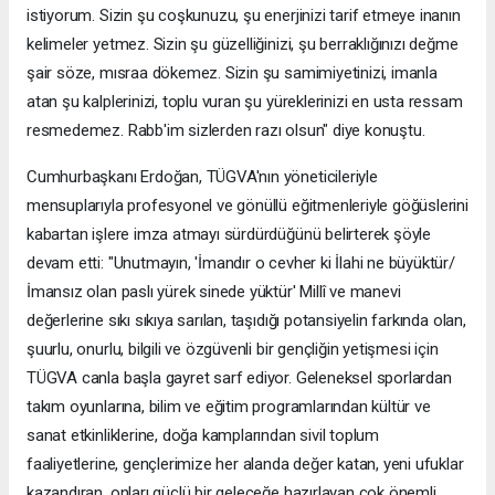
istiyorum. Sizin şu coşkunuzu, şu enerjinizi tarif etmeye inanın
kelimeler yetmez. Sizin şu güzelliğinizi, şu berraklığınızı değme
şair söze, mısraa dökemez. Sizin şu samimiyetinizi, imanla
atan şu kalplerinizi, toplu vuran şu yüreklerinizi en usta ressam
resmedemez. Rabb'im sizlerden razı olsun" diye konuştu.
Cumhurbaşkanı Erdoğan, TÜGVA'nın yöneticileriyle
mensuplarıyla profesyonel ve gönüllü eğitmenleriyle göğüslerini
kabartan işlere imza atmayı sürdürdüğünü belirterek şöyle
devam etti: "Unutmayın, 'İmandır o cevher ki İlahi ne büyüktür/
İmansız olan paslı yürek sinede yüktür' Millî ve manevi
değerlerine sıkı sıkıya sarılan, taşıdığı potansiyelin farkında olan,
şuurlu, onurlu, bilgili ve özgüvenli bir gençliğin yetişmesi için
TÜGVA canla başla gayret sarf ediyor. Geleneksel sporlardan
takım oyunlarına, bilim ve eğitim programlarından kültür ve
sanat etkinliklerine, doğa kamplarından sivil toplum
faaliyetlerine, gençlerimize her alanda değer katan, yeni ufuklar
kazandıran, onları güçlü bir geleceğe hazırlayan çok önemli