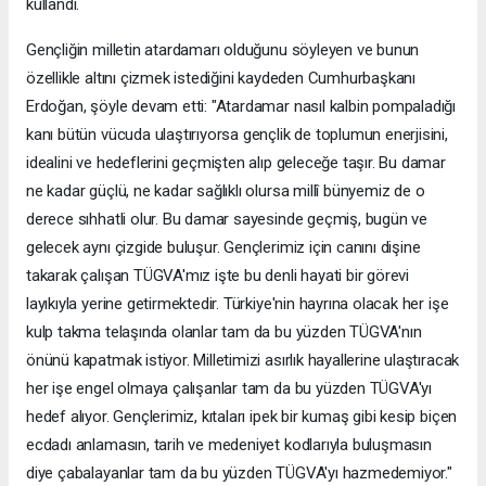
kullandı.
Gençliğin milletin atardamarı olduğunu söyleyen ve bunun
özellikle altını çizmek istediğini kaydeden Cumhurbaşkanı
Erdoğan, şöyle devam etti: "Atardamar nasıl kalbin pompaladığı
kanı bütün vücuda ulaştırıyorsa gençlik de toplumun enerjisini,
idealini ve hedeflerini geçmişten alıp geleceğe taşır. Bu damar
ne kadar güçlü, ne kadar sağlıklı olursa millî bünyemiz de o
derece sıhhatli olur. Bu damar sayesinde geçmiş, bugün ve
gelecek aynı çizgide buluşur. Gençlerimiz için canını dişine
takarak çalışan TÜGVA'mız işte bu denli hayati bir görevi
layıkıyla yerine getirmektedir. Türkiye'nin hayrına olacak her işe
kulp takma telaşında olanlar tam da bu yüzden TÜGVA'nın
önünü kapatmak istiyor. Milletimizi asırlık hayallerine ulaştıracak
her işe engel olmaya çalışanlar tam da bu yüzden TÜGVA'yı
hedef alıyor. Gençlerimiz, kıtaları ipek bir kumaş gibi kesip biçen
ecdadı anlamasın, tarih ve medeniyet kodlarıyla buluşmasın
diye çabalayanlar tam da bu yüzden TÜGVA'yı hazmedemiyor."