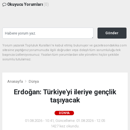
Okuyucu Yorumları
(0)
Gönder
Yorum yazarak Topluluk Kuralları’nı kabul etmiş bulunuyor ve gazetesondakika.com
sitesine yaptığınız yorumunuzla ilgili doğrudan veya dolaylı tüm sorumluluğu tek
başınıza üstleniyorsunuz. Yazılan tüm yorumlardan site yönetimi hiçbir şekilde
sorumlu tutulamaz.
Anasayfa
Dünya
Erdoğan: Türkiye'yi ileriye gençlik
taşıyacak
DÜNYA
01.08.2026 - 10:41, Güncelleme: 01.08.2026 - 12:05
1427 kez okundu.