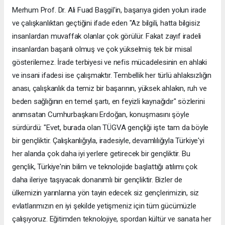
Merhum Prof. Dr. Ali Fuad Başgil'in, başarıya giden yolun irade
ve çalışkanlıktan geçtiğini ifade eden "Az bilgili, hatta bilgisiz
insanlardan muvaffak olanlar çok görülür. Fakat zayıf iradeli
insanlardan başarılı olmuş ve çok yükselmiş tek bir misal
gösterilemez. İrade terbiyesi ve nefis mücadelesinin en ahlaki
ve insani ifadesi ise çalışmaktır. Tembellik her türlü ahlaksızlığın
anası, çalışkanlık da temiz bir başarının, yüksek ahlakın, ruh ve
beden sağlığının en temel şartı, en feyizli kaynağıdır" sözlerini
anımsatan Cumhurbaşkanı Erdoğan, konuşmasını şöyle
sürdürdü: "Evet, burada olan TÜGVA gençliği işte tam da böyle
bir gençliktir. Çalışkanlığıyla, iradesiyle, devamlılığıyla Türkiye'yi
her alanda çok daha iyi yerlere getirecek bir gençliktir. Bu
gençlik, Türkiye'nin bilim ve teknolojide başlattığı atılımı çok
daha ileriye taşıyacak donanımlı bir gençliktir. Bizler de
ülkemizin yarınlarına yön tayin edecek siz gençlerimizin, siz
evlatlarımızın en iyi şekilde yetişmeniz için tüm gücümüzle
çalışıyoruz. Eğitimden teknolojiye, spordan kültür ve sanata her