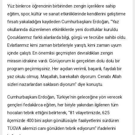
Yüz binlerce öğrencinin birbirinden zengin içeriklere sahip
eğitim, spor, kültür ve sanat etkinliklerinde kendilerini geliştirme
fırsatı yakaladığını kaydeden Cumhurbaşkanı Erdoğan, "Yaz
okullarında düzenlenen etkinliklerde yeni dostluklar kuruldu.
Çocuklarımız farklı alanlarda bilgi, görgü ve tecrübe sahibi oldu.
Evlatlarımız kimi zaman birbirleriyle yarıştı, kimi zaman uyum
içinde çalıştı. En önemlisi geçmişten devraldıkları zengin
mirasın idrakine vardı. Görüyorum ki gerçekten dolu dolu bir
program geçirmişsiniz. Her açıdan verimli, başarılı, faydalı bir
yaz okulu olmuş. Maşallah, barekallah diyorum. Cenabı Allah
sizleri nazarlardan saklasın diyorum" diye konuştu.
Cumhurbaşkanı Erdoğan, Türkiye'nin geleceğine yön verecek
gençleri fedakârca eğiten, her biriyle yakından ilgilenen tüm
hocaları tebrik ettiğini belirterek, "81 vilayetimizde, 625
ilçemizde 400 bini aşkın gönüllüsüyle faaliyetlerini sürdüren
TÜGVA ailemizi canı gönülden tebrik ediyorum" ifadelerini