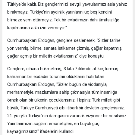
Türkiye'de kaldı. Biz gençlerimizi, sevgili yavrularımızı asla yalnız
bırakmayız. Türkiye'nin aydınlık yarınlarını üç beş kendini
bilmeze yem ettirmeyiz. Tek bir evladımızın dahi ümitsizliğe
kapılmasına asla izin vermeyiz."
Cumhurbaşkanı Erdoğan, gençlere seslenerek, "Sizler tarihe
yön vermiş, bilime, sanata istikamet çizmiş, çağlar kapatmış,
çağlar açmış bir milletin evlatlarısınız" diye konuştu.
Gençlere, cihana hükmetmiş, 3 kıta 7 iklimde at koşturmuş
kahraman bir ecdadın torunları olduklarını hatırlatan
Cumhurbaşkanı Erdoğan, "Sizler bugün de vicdanıyla,
merhametiyle, mazlumlara sahip çıkmasıyla tüm insanlığa
örnek olan bir ülkenin çocuklarısınız. Hepiniz Türk milleti gibi
büyük, Türkiye Cumhuriyeti gibi itibarlı bir devletin gençlerisiniz.
21. yüzyıla Türkiye'nin damgasını vuracak vizyoner bir nesilsiniz.
Yarınlarımızın sağlam emanetçileri, en büyük güç
kaynağımızsınız" ifadelerini kullandı.