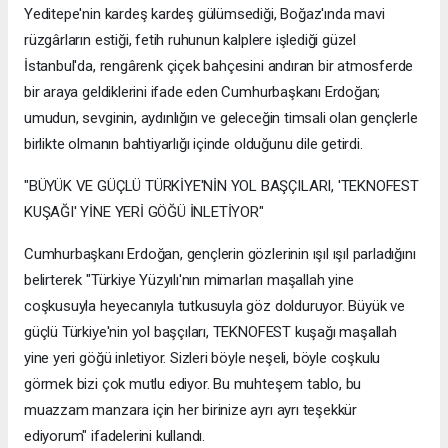
Yeditepe'nin kardeş kardeş gülümsediği, Boğaz'ında mavi
rüzgârların estiği, fetih ruhunun kalplere işlediği güzel
İstanbul'da, rengârenk çiçek bahçesini andıran bir atmosferde
bir araya geldiklerini ifade eden Cumhurbaşkanı Erdoğan;
umudun, sevginin, aydınlığın ve geleceğin timsali olan gençlerle
birlikte olmanın bahtiyarlığı içinde olduğunu dile getirdi.
"BÜYÜK VE GÜÇLÜ TÜRKİYE'NİN YOL BAŞÇILARI, 'TEKNOFEST
KUŞAĞI' YİNE YERİ GÖĞÜ İNLETİYOR"
Cumhurbaşkanı Erdoğan, gençlerin gözlerinin ışıl ışıl parladığını
belirterek "Türkiye Yüzyılı'nın mimarları maşallah yine
coşkusuyla heyecanıyla tutkusuyla göz dolduruyor. Büyük ve
güçlü Türkiye'nin yol başçıları, TEKNOFEST kuşağı maşallah
yine yeri göğü inletiyor. Sizleri böyle neşeli, böyle coşkulu
görmek bizi çok mutlu ediyor. Bu muhteşem tablo, bu
muazzam manzara için her birinize ayrı ayrı teşekkür
ediyorum" ifadelerini kullandı.