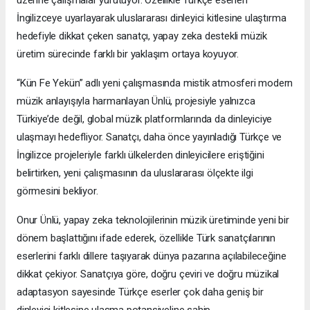
İngilizceye uyarlayarak uluslararası dinleyici kitlesine ulaştırma
hedefiyle dikkat çeken sanatçı, yapay zeka destekli müzik
üretim sürecinde farklı bir yaklaşım ortaya koyuyor.
“Kün Fe Yekün” adlı yeni çalışmasında mistik atmosferi modern
müzik anlayışıyla harmanlayan Ünlü, projesiyle yalnızca
Türkiye’de değil, global müzik platformlarında da dinleyiciye
ulaşmayı hedefliyor. Sanatçı, daha önce yayınladığı Türkçe ve
İngilizce projeleriyle farklı ülkelerden dinleyicilere eriştiğini
belirtirken, yeni çalışmasının da uluslararası ölçekte ilgi
görmesini bekliyor.
Onur Ünlü, yapay zeka teknolojilerinin müzik üretiminde yeni bir
dönem başlattığını ifade ederek, özellikle Türk sanatçılarının
eserlerini farklı dillere taşıyarak dünya pazarına açılabileceğine
dikkat çekiyor. Sanatçıya göre, doğru çeviri ve doğru müzikal
adaptasyon sayesinde Türkçe eserler çok daha geniş bir
dinleyici kitlesine ulaşma potansiyeline sahip.