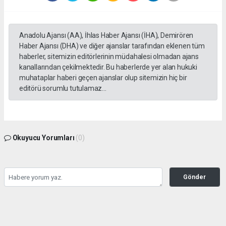
Anadolu Ajansı (AA), İhlas Haber Ajansı (İHA), Demirören
Haber Ajansı (DHA) ve diğer ajanslar tarafından eklenen tüm
haberler, sitemizin editörlerinin müdahalesi olmadan ajans
kanallarından çekilmektedir. Bu haberlerde yer alan hukuki
muhataplar haberi geçen ajanslar olup sitemizin hiç bir
editörü sorumlu tutulamaz...
Okuyucu Yorumları
(0)
Gönder
Yorum yazarak Topluluk Kuralları’nı kabul etmiş bulunuyor ve gazetesondakika.com
sitesine yaptığınız yorumunuzla ilgili doğrudan veya dolaylı tüm sorumluluğu tek
başınıza üstleniyorsunuz. Yazılan tüm yorumlardan site yönetimi hiçbir şekilde
sorumlu tutulamaz.