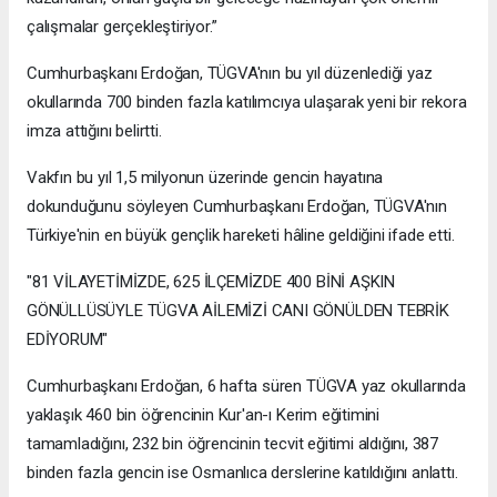
çalışmalar gerçekleştiriyor.”
Cumhurbaşkanı Erdoğan, TÜGVA'nın bu yıl düzenlediği yaz
okullarında 700 binden fazla katılımcıya ulaşarak yeni bir rekora
imza attığını belirtti.
Vakfın bu yıl 1,5 milyonun üzerinde gencin hayatına
dokunduğunu söyleyen Cumhurbaşkanı Erdoğan, TÜGVA'nın
Türkiye'nin en büyük gençlik hareketi hâline geldiğini ifade etti.
"81 VİLAYETİMİZDE, 625 İLÇEMİZDE 400 BİNİ AŞKIN
GÖNÜLLÜSÜYLE TÜGVA AİLEMİZİ CANI GÖNÜLDEN TEBRİK
EDİYORUM"
Cumhurbaşkanı Erdoğan, 6 hafta süren TÜGVA yaz okullarında
yaklaşık 460 bin öğrencinin Kur'an-ı Kerim eğitimini
tamamladığını, 232 bin öğrencinin tecvit eğitimi aldığını, 387
binden fazla gencin ise Osmanlıca derslerine katıldığını anlattı.