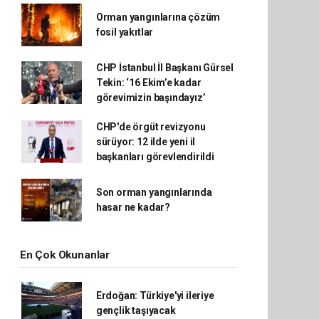
Orman yangınlarına çözüm
fosil yakıtlar
CHP İstanbul İl Başkanı Gürsel
Tekin: ‘16 Ekim’e kadar
görevimizin başındayız’
CHP'de örgüt revizyonu
sürüyor: 12 ilde yeni il
başkanları görevlendirildi
Son orman yangınlarında
hasar ne kadar?
En Çok Okunanlar
Erdoğan: Türkiye'yi ileriye
gençlik taşıyacak