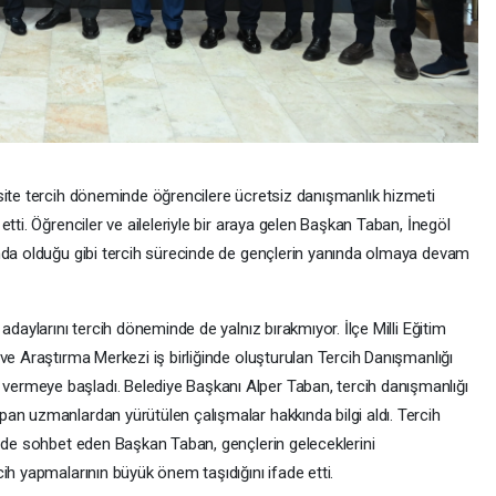
site tercih döneminde öğrencilere ücretsiz danışmanlık hizmeti
tti. Öğrenciler ve aileleriyle bir araya gelen Başkan Taban, İnegöl
nda olduğu gibi tercih sürecinde de gençlerin yanında olmaya devam
adaylarını tercih döneminde de yalnız bırakmıyor. İlçe Milli Eğitim
ve Araştırma Merkezi iş birliğinde oluşturulan Tercih Danışmanlığı
ermeye başladı. Belediye Başkanı Alper Taban, tercih danışmanlığı
an uzmanlardan yürütülen çalışmalar hakkında bilgi aldı. Tercih
e de sohbet eden Başkan Taban, gençlerin geleceklerini
ih yapmalarının büyük önem taşıdığını ifade etti.