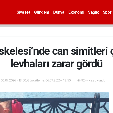
Siyaset
Gündem
Dünya
Ekonomi
Sağlık
Spor
kelesi’nde can simitleri ç
levhaları zarar gördü
06.07.2026 - 13:50, Güncelleme: 06.07.2026 - 13:50
924+ kez okundu.