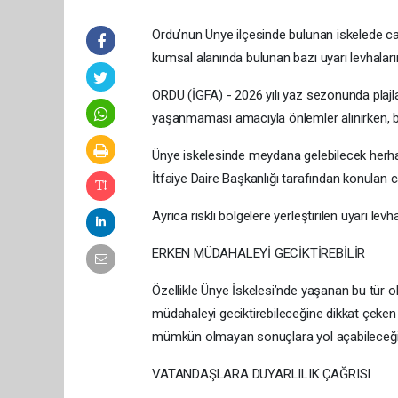
Ordu’nun Ünye ilçesinde bulunan iskelede can
kumsal alanında bulunan bazı uyarı levhaların
ORDU (İGFA) - 2026 yılı yaz sezonunda plajl
yaşanmaması amacıyla önlemler alınırken, bazı
Ünye iskelesinde meydana gelebilecek herha
İtfaiye Daire Başkanlığı tarafından konulan can
Ayrıca riskli bölgelere yerleştirilen uyarı levh
ERKEN MÜDAHALEYİ GECİKTİREBİLİR
Özellikle Ünye İskelesi’nde yaşanan bu tür
müdahaleyi geciktirebileceğine dikkat çeken İ
mümkün olmayan sonuçlara yol açabileceğin
VATANDAŞLARA DUYARLILIK ÇAĞRISI