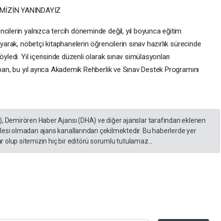
MİZİN YANINDAYIZ
cilerin yalnızca tercih döneminde değil, yıl boyunca eğitim
ayarak, nöbetçi kitaphanelerin öğrencilerin sınav hazırlık sürecinde
öyledi. Yıl içerisinde düzenli olarak sınav simülasyonları
aban, bu yıl ayrıca Akademik Rehberlik ve Sınav Destek Programını
), Demirören Haber Ajansı (DHA) ve diğer ajanslar tarafından eklenen
lesi olmadan ajans kanallarından çekilmektedir. Bu haberlerde yer
 olup sitemizin hiç bir editörü sorumlu tutulamaz...