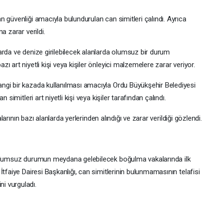
 güvenliği amacıyla bulundurulan can simitleri çalındı. Ayrıca
a zarar verildi.
arda ve denize girilebilecek alanlarda olumsuz bir durum
 art niyetli kişi veya kişiler önleyici malzemelere zarar veriyor.
ngi bir kazada kullanılması amacıyla Ordu Büyükşehir Belediyesi
 simitleri art niyetli kişi veya kişiler tarafından çalındı.
alarının bazı alanlarda yerlerinden alındığı ve zarar verildiği gözlendi.
 olumsuz durumun meydana gelebilecek boğulma vakalarında ilk
tfaiye Dairesi Başkanlığı, can simitlerinin bulunmamasının telafisi
i vurguladı.