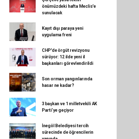
önümüzdeki hafta Meclis'e
sunulacak
Kayıt dışı paraya yeni
uygulama freni
CHP'de örgüt revizyonu
sürüyor: 12 ilde yeni il
başkanları görevlendirildi
Son orman yangınlarında
hasar ne kadar?
3 başkan ve 1 milletvekili AK
Parti’ye geçiyor
İnegöl Belediyesi tercih
sürecinde de öğrencilerin
yanında