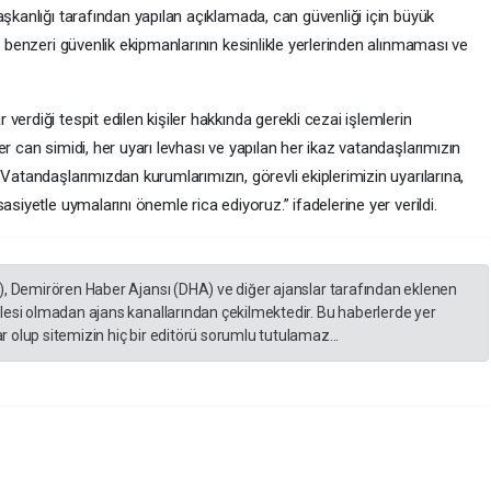
aşkanlığı tarafından yapılan açıklamada, can güvenliği için büyük
e benzeri güvenlik ekipmanlarının kesinlikle yerlerinden alınmaması ve
erdiği tespit edilen kişiler hakkında gerekli cezai işlemlerin
r can simidi, her uyarı levhası ve yapılan her ikaz vatandaşlarımızın
Vatandaşlarımızdan kurumlarımızın, görevli ekiplerimizin uyarılarına,
asiyetle uymalarını önemle rica ediyoruz.” ifadelerine yer verildi.
), Demirören Haber Ajansı (DHA) ve diğer ajanslar tarafından eklenen
lesi olmadan ajans kanallarından çekilmektedir. Bu haberlerde yer
 olup sitemizin hiç bir editörü sorumlu tutulamaz...