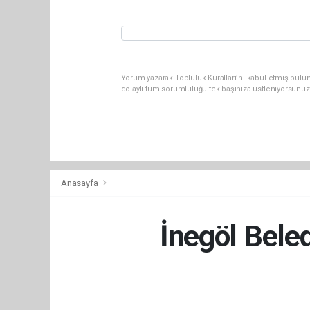
Yorum yazarak Topluluk Kuralları’nı kabul etmiş bulu
dolaylı tüm sorumluluğu tek başınıza üstleniyorsunuz
Anasayfa
İnegöl Beled