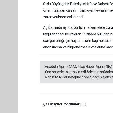
Ordu Büyükşehir Belediyesi İtfaiye Dairesi B
önem taşıyan can simitleri, uyarı levhaları v
zarar verilmemesi istendi.
Açıklamada ayrıca, bu tür malzemelere zarar v
uygulanacağı belirtilerek, “Sahada bulunan he
can güvenliği için hayati önem taşımaktadır. 
anonslarına ve bilgilendirme levhalarına hass
Anadolu Ajansı (AA), İhlas Haber Ajansı (İHA
tüm haberler, sitemizin editörlerinin müdaha
alan hukuki muhataplar haberi geçen ajanslar
Okuyucu Yorumları
(0)