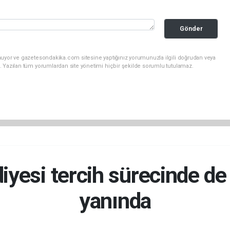
Gönder
nuyor ve gazetesondakika.com sitesine yaptığınız yorumunuzla ilgili doğrudan veya
. Yazılan tüm yorumlardan site yönetimi hiçbir şekilde sorumlu tutulamaz.
iyesi tercih sürecinde de
yanında