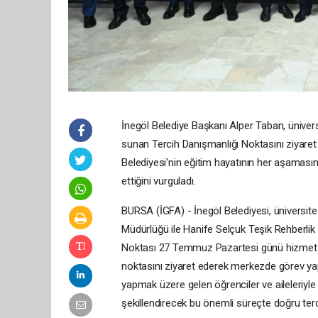
İnegöl Belediye Başkanı Alper Taban, üniver
sunan Tercih Danışmanlığı Noktasını ziyaret e
Belediyesi'nin eğitim hayatının her aşaması
ettiğini vurguladı.
BURSA (İGFA) - İnegöl Belediyesi, üniversite 
Müdürlüğü ile Hanife Selçuk Teşik Rehberlik 
Noktası 27 Temmuz Pazartesi günü hizmet v
noktasını ziyaret ederek merkezde görev yap
yapmak üzere gelen öğrenciler ve aileleriyl
şekillendirecek bu önemli süreçte doğru terc