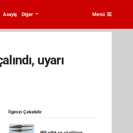
Asayiş
Diğer
Menü
alındı, uyarı
İlginizi Çekebilir
955 yıllık sır çözülüyor