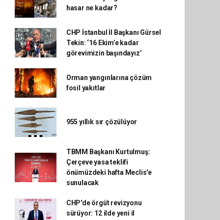
hasar ne kadar?
CHP İstanbul İl Başkanı Gürsel
Tekin: ‘16 Ekim’e kadar
görevimizin başındayız’
Orman yangınlarına çözüm
fosil yakıtlar
955 yıllık sır çözülüyor
TBMM Başkanı Kurtulmuş:
Çerçeve yasa teklifi
önümüzdeki hafta Meclis'e
sunulacak
CHP'de örgüt revizyonu
sürüyor: 12 ilde yeni il