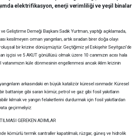
mda elektrifikasyon, enerji verimliliği ve yeşil binalar
ve Geliştirme Derneği Başkanı Sadık Yurtman, yaptığı açıklamada,
ası kesilmeyen orman yangınları, artık sıradan birer doğa olayı
oluşsal bir krizine dönüşmüştür. Geçtiğimiz yıl Eskişehir Seyitgazi’de
man işçisi ve 5 AKUT gönüllüsü olmak üzere 10 canımızın acısı hala
şil vatanımızın küle dönmesinin engellenmesi ancak iklim krizinin
 yangınların arkasındaki en büyük katalizör küresel ısınmadır. Küresel
r battaniye gibi saran kömür, petrol ve gaz gibi fosil yakıtların
lir kılmak ve yangın felaketlerini durdurmak için fosil yakıtlardan
ata geçirmeliyiz:
ATILMASI GEREKEN ADIMLAR
nde kömürlü termik santraller kapatılmalı; rüzgar, güneş ve hidrolik