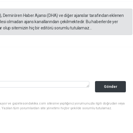
), Demirören Haber Ajansı (DHA) ve diğer ajanslar tarafından eklenen
lesi olmadan ajans kanallarından çekilmektedir. Bu haberlerde yer
 olup sitemizin hiç bir editörü sorumlu tutulamaz...
Gönder
nuyor ve gazetesondakika.com sitesine yaptığınız yorumunuzla ilgili doğrudan veya
. Yazılan tüm yorumlardan site yönetimi hiçbir şekilde sorumlu tutulamaz.