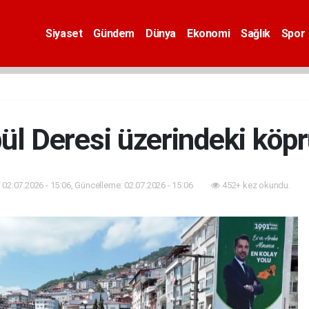
Siyaset
Gündem
Dünya
Ekonomi
Sağlık
Spor
ül Deresi üzerindeki köpr
02.07.2026 - 15:06, Güncelleme: 02.07.2026 - 15:06
452+ kez okundu.