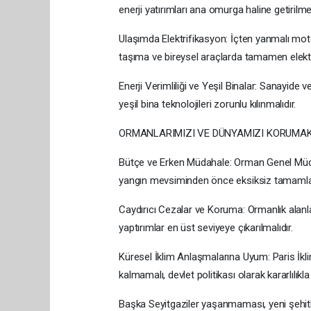
enerji yatırımları ana omurga haline getirilmel
Ulaşımda Elektrifikasyon: İçten yanmalı moto
taşıma ve bireysel araçlarda tamamen elektri
Enerji Verimliliği ve Yeşil Binalar: Sanayide v
yeşil bina teknolojileri zorunlu kılınmalıdır.
ORMANLARIMIZI VE DÜNYAMIZI KORUMAK 
Bütçe ve Erken Müdahale: Orman Genel Müdürlü
yangın mevsiminden önce eksiksiz tamamla
Caydırıcı Cezalar ve Koruma: Ormanlık alanla
yaptırımlar en üst seviyeye çıkarılmalıdır.
Küresel İklim Anlaşmalarına Uyum: Paris İk
kalmamalı, devlet politikası olarak kararlılıkl
Başka Seyitgaziler yaşanmaması, yeni şehit