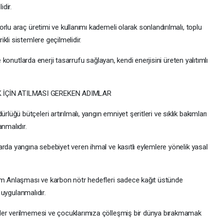
idir.
rlu araç üretimi ve kullanımı kademeli olarak sonlandırılmalı, toplu
kli sistemlere geçilmelidir.
e konutlarda enerji tasarrufu sağlayan, kendi enerjisini üreten yalıtımlı
İÇİN ATILMASI GEREKEN ADIMLAR
ğü bütçeleri artırılmalı, yangın emniyet şeritleri ve sıklık bakımları
nmalıdır.
rda yangına sebebiyet veren ihmal ve kasıtlı eylemlere yönelik yasal
lim Anlaşması ve karbon nötr hedefleri sadece kağıt üstünde
a uygulanmalıdır.
ler verilmemesi ve çocuklarımıza çölleşmiş bir dünya bırakmamak