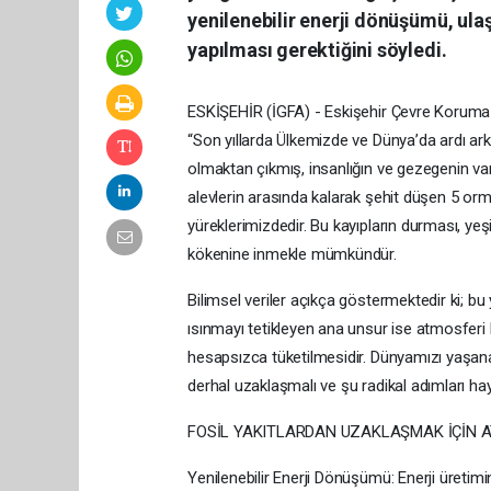
yenilenebilir enerji dönüşümü, ulaşı
yapılması gerektiğini söyledi.
ESKİŞEHİR (İGFA) - Eskişehir Çevre Koruma 
“Son yıllarda Ülkemizde ve Dünya’da ardı ark
olmaktan çıkmış, insanlığın ve gezegenin var
alevlerin arasında kalarak şehit düşen 5 or
yüreklerimizdedir. Bu kayıpların durması, ye
kökenine inmekle mümkündür.
Bilimsel veriler açıkça göstermektedir ki; bu
ısınmayı tetikleyen ana unsur ise atmosferi bi
hesapsızca tüketilmesidir. Dünyamızı yaşanabi
derhal uzaklaşmalı ve şu radikal adımları hay
FOSİL YAKITLARDAN UZAKLAŞMAK İÇİN 
Yenilenebilir Enerji Dönüşümü: Enerji üretimi