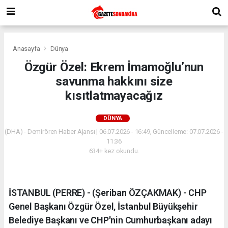
Anasayfa
Dünya
Özgür Özel: Ekrem İmamoğlu’nun
savunma hakkını size
kısıtlatmayacağız
DÜNYA
(DHA) - Demirören Haber Ajansı | 06.07.2026 - 16:49, Güncelleme: 07.07.2026 -
11:36
634+ kez okundu.
İSTANBUL (PERRE) - (Şeriban ÖZÇAKMAK) - CHP
Genel Başkanı Özgür Özel, İstanbul Büyükşehir
Belediye Başkanı ve CHP'nin Cumhurbaşkanı adayı