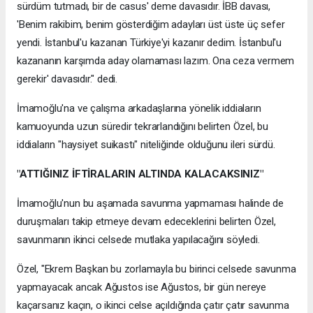
sürdüm tutmadı, bir de casus' deme davasıdır. İBB davası,
'Benim rakibim, benim gösterdiğim adayları üst üste üç sefer
yendi. İstanbul'u kazanan Türkiye'yi kazanır dedim. İstanbul'u
kazananın karşımda aday olamaması lazım. Ona ceza vermem
gerekir' davasıdır." dedi.
İmamoğlu'na ve çalışma arkadaşlarına yönelik iddiaların
kamuoyunda uzun süredir tekrarlandığını belirten Özel, bu
iddiaların "haysiyet suikastı" niteliğinde olduğunu ileri sürdü.
"ATTIĞINIZ İFTİRALARIN ALTINDA KALACAKSINIZ"
İmamoğlu'nun bu aşamada savunma yapmaması halinde de
duruşmaları takip etmeye devam edeceklerini belirten Özel,
savunmanın ikinci celsede mutlaka yapılacağını söyledi.
Özel, "Ekrem Başkan bu zorlamayla bu birinci celsede savunma
yapmayacak ancak Ağustos ise Ağustos, bir gün nereye
kaçarsanız kaçın, o ikinci celse açıldığında çatır çatır savunma