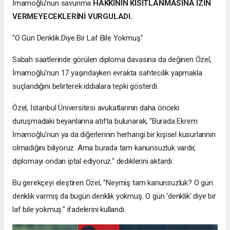
İmamoğlu'nun savunma
HAKKININ KISITLANMASINA İZİN
VERMEYECEKLERİNİ VURGULADI.
"O Gün Denklik Diye Bir Laf Bile Yokmuş"
Sabah saatlerinde görülen diploma davasına da değinen Özel,
İmamoğlu'nun 17 yaşındayken evrakta sahtecilik yapmakla
suçlandığını belirterek iddialara tepki gösterdi.
Özel, İstanbul Üniversitesi avukatlarının daha önceki
duruşmadaki beyanlarına atıfta bulunarak, "Burada Ekrem
İmamoğlu'nun ya da diğerlerinin herhangi bir kişisel kusurlarının
olmadığını biliyoruz. Ama burada tam kanunsuzluk vardır,
diplomayı ondan iptal ediyoruz." dediklerini aktardı.
Bu gerekçeyi eleştiren Özel, "Neymiş tam kanunsuzluk? O gün
denklik varmış da bugün denklik yokmuş. O gün 'denklik' diye bir
laf bile yokmuş." ifadelerini kullandı.