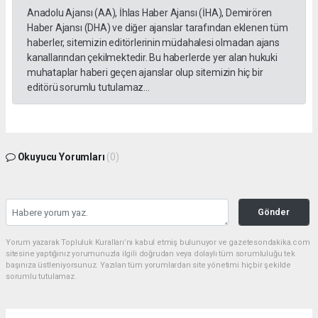
Anadolu Ajansı (AA), İhlas Haber Ajansı (İHA), Demirören
Haber Ajansı (DHA) ve diğer ajanslar tarafından eklenen tüm
haberler, sitemizin editörlerinin müdahalesi olmadan ajans
kanallarından çekilmektedir. Bu haberlerde yer alan hukuki
muhataplar haberi geçen ajanslar olup sitemizin hiç bir
editörü sorumlu tutulamaz...
Okuyucu Yorumları
(0)
Gönder
Yorum yazarak Topluluk Kuralları’nı kabul etmiş bulunuyor ve gazetesondakika.com
sitesine yaptığınız yorumunuzla ilgili doğrudan veya dolaylı tüm sorumluluğu tek
başınıza üstleniyorsunuz. Yazılan tüm yorumlardan site yönetimi hiçbir şekilde
sorumlu tutulamaz.