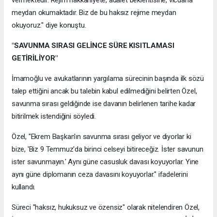
meydan okumaktadır. Biz de bu haksız rejime meydan
okuyoruz." diye konuştu.
"SAVUNMA SIRASI GELİNCE SÜRE KISITLAMASI
GETİRİLİYOR"
İmamoğlu ve avukatlarının yargılama sürecinin başında ilk sözü
talep ettiğini ancak bu talebin kabul edilmediğini belirten Özel,
savunma sırası geldiğinde ise davanın belirlenen tarihe kadar
bitirilmek istendiğini söyledi.
Özel, "Ekrem Başkan'ın savunma sırası geliyor ve diyorlar ki
bize, 'Biz 9 Temmuz'da birinci celseyi bitireceğiz. İster savunun
ister savunmayın.' Aynı güne casusluk davası koyuyorlar. Yine
aynı güne diplomanın ceza davasını koyuyorlar." ifadelerini
kullandı.
Süreci "haksız, hukuksuz ve özensiz" olarak nitelendiren Özel,