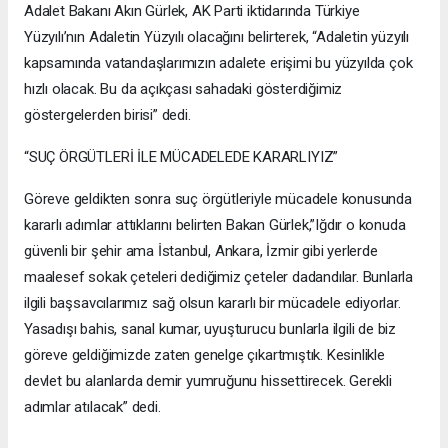
Adalet Bakanı Akın Gürlek, AK Parti iktidarında Türkiye
Yüzyılı’nın Adaletin Yüzyılı olacağını belirterek, “Adaletin yüzyılı
kapsamında vatandaşlarımızın adalete erişimi bu yüzyılda çok
hızlı olacak. Bu da açıkçası sahadaki gösterdiğimiz
göstergelerden birisi” dedi.
“SUÇ ÖRGÜTLERİ İLE MÜCADELEDE KARARLIYIZ”
Göreve geldikten sonra suç örgütleriyle mücadele konusunda
kararlı adımlar attıklarını belirten Bakan Gürlek,”Iğdır o konuda
güvenli bir şehir ama İstanbul, Ankara, İzmir gibi yerlerde
maalesef sokak çeteleri dediğimiz çeteler dadandılar. Bunlarla
ilgili başsavcılarımız sağ olsun kararlı bir mücadele ediyorlar.
Yasadışı bahis, sanal kumar, uyuşturucu bunlarla ilgili de biz
göreve geldiğimizde zaten genelge çıkartmıştık. Kesinlikle
devlet bu alanlarda demir yumruğunu hissettirecek. Gerekli
adımlar atılacak” dedi.