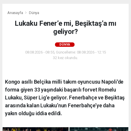
Anasayfa
Dünya
Lukaku Fener’e mi, Beşiktaş’a mı
geliyor?
DÜNYA
08.08.2026 - 08:55, Güncelleme: 08.08.2026 - 12:15
32 kez okundu.
Kongo asıllı Belçika milli takım oyuncusu Napoli'de
forma giyen 33 yaşındaki başarılı forvet Romelu
Lukaku, Süper Lig’e geliyor. Fenerbahçe ve Beşiktaş
arasında kalan Lukaku’nun Fenerbahçe’ye daha
yakın olduğu iddia edildi.