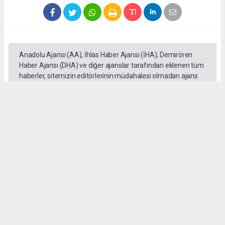
Anadolu Ajansı (AA), İhlas Haber Ajansı (İHA), Demirören
Haber Ajansı (DHA) ve diğer ajanslar tarafından eklenen tüm
haberler, sitemizin editörlerinin müdahalesi olmadan ajans
kanallarından çekilmektedir. Bu haberlerde yer alan hukuki
muhataplar haberi geçen ajanslar olup sitemizin hiç bir
editörü sorumlu tutulamaz...
Okuyucu Yorumları
(0)
Gönder
Yorum yazarak Topluluk Kuralları’nı kabul etmiş bulunuyor ve gazetesondakika.com