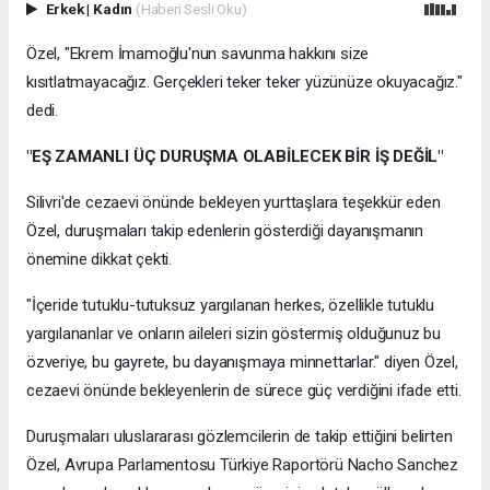
Erkek
|
Kadın
(Haberi Sesli Oku)
Özel, "Ekrem İmamoğlu'nun savunma hakkını size
kısıtlatmayacağız. Gerçekleri teker teker yüzünüze okuyacağız."
dedi.
"EŞ ZAMANLI ÜÇ DURUŞMA OLABİLECEK BİR İŞ DEĞİL"
Silivri'de cezaevi önünde bekleyen yurttaşlara teşekkür eden
Özel, duruşmaları takip edenlerin gösterdiği dayanışmanın
önemine dikkat çekti.
"İçeride tutuklu-tutuksuz yargılanan herkes, özellikle tutuklu
yargılananlar ve onların aileleri sizin göstermiş olduğunuz bu
özveriye, bu gayrete, bu dayanışmaya minnettarlar." diyen Özel,
cezaevi önünde bekleyenlerin de sürece güç verdiğini ifade etti.
Duruşmaları uluslararası gözlemcilerin de takip ettiğini belirten
Özel, Avrupa Parlamentosu Türkiye Raportörü Nacho Sanchez