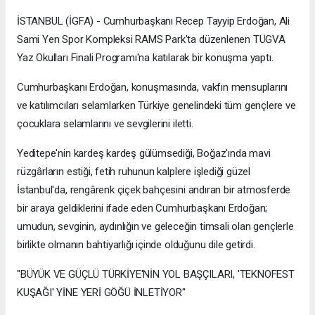
İSTANBUL (İGFA) - Cumhurbaşkanı Recep Tayyip Erdoğan, Ali
Sami Yen Spor Kompleksi RAMS Park'ta düzenlenen TÜGVA
Yaz Okulları Finali Programı'na katılarak bir konuşma yaptı.
Cumhurbaşkanı Erdoğan, konuşmasında, vakfın mensuplarını
ve katılımcıları selamlarken Türkiye genelindeki tüm gençlere ve
çocuklara selamlarını ve sevgilerini iletti.
Yeditepe'nin kardeş kardeş gülümsediği, Boğaz'ında mavi
rüzgârların estiği, fetih ruhunun kalplere işlediği güzel
İstanbul'da, rengârenk çiçek bahçesini andıran bir atmosferde
bir araya geldiklerini ifade eden Cumhurbaşkanı Erdoğan;
umudun, sevginin, aydınlığın ve geleceğin timsali olan gençlerle
birlikte olmanın bahtiyarlığı içinde olduğunu dile getirdi.
"BÜYÜK VE GÜÇLÜ TÜRKİYE'NİN YOL BAŞÇILARI, 'TEKNOFEST
KUŞAĞI' YİNE YERİ GÖĞÜ İNLETİYOR"