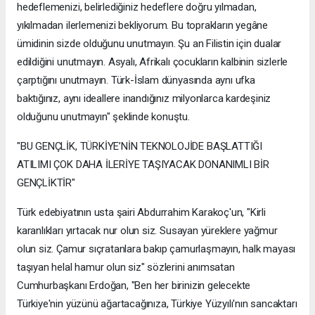
hedeflemenizi, belirlediğiniz hedeflere doğru yılmadan,
yıkılmadan ilerlemenizi bekliyorum. Bu toprakların yegâne
ümidinin sizde olduğunu unutmayın. Şu an Filistin için dualar
edildiğini unutmayın. Asyalı, Afrikalı çocukların kalbinin sizlerle
çarptığını unutmayın. Türk-İslam dünyasında aynı ufka
baktığınız, aynı ideallere inandığınız milyonlarca kardeşiniz
olduğunu unutmayın" şeklinde konuştu.
"BU GENÇLİK, TÜRKİYE’NİN TEKNOLOJİDE BAŞLATTIĞI
ATILIMI ÇOK DAHA İLERİYE TAŞIYACAK DONANIMLI BİR
GENÇLİKTİR"
Türk edebiyatının usta şairi Abdurrahim Karakoç'un, "Kirli
karanlıkları yırtacak nur olun siz. Susayan yüreklere yağmur
olun siz. Çamur sıçratanlara bakıp çamurlaşmayın, halk mayası
taşıyan helal hamur olun siz" sözlerini anımsatan
Cumhurbaşkanı Erdoğan, "Ben her birinizin gelecekte
Türkiye'nin yüzünü ağartacağınıza, Türkiye Yüzyılı'nın sancaktarı