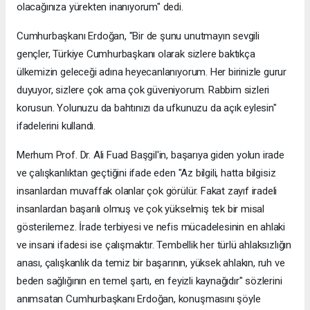
olacağınıza yürekten inanıyorum" dedi.
Cumhurbaşkanı Erdoğan, "Bir de şunu unutmayın sevgili
gençler, Türkiye Cumhurbaşkanı olarak sizlere baktıkça
ülkemizin geleceği adına heyecanlanıyorum. Her birinizle gurur
duyuyor, sizlere çok ama çok güveniyorum. Rabbim sizleri
korusun. Yolunuzu da bahtınızı da ufkunuzu da açık eylesin"
ifadelerini kullandı.
Merhum Prof. Dr. Ali Fuad Başgil'in, başarıya giden yolun irade
ve çalışkanlıktan geçtiğini ifade eden "Az bilgili, hatta bilgisiz
insanlardan muvaffak olanlar çok görülür. Fakat zayıf iradeli
insanlardan başarılı olmuş ve çok yükselmiş tek bir misal
gösterilemez. İrade terbiyesi ve nefis mücadelesinin en ahlaki
ve insani ifadesi ise çalışmaktır. Tembellik her türlü ahlaksızlığın
anası, çalışkanlık da temiz bir başarının, yüksek ahlakın, ruh ve
beden sağlığının en temel şartı, en feyizli kaynağıdır" sözlerini
anımsatan Cumhurbaşkanı Erdoğan, konuşmasını şöyle