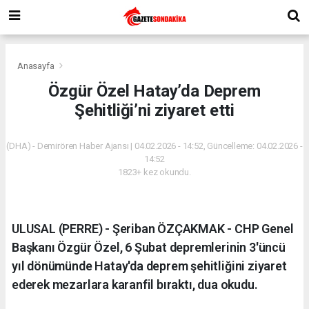
Anasayfa
Özgür Özel Hatay’da Deprem
Şehitliği’ni ziyaret etti
(DHA) - Demirören Haber Ajansı | 04.02.2026 - 14:52, Güncelleme: 04.02.2026 -
14:52
1823+ kez okundu.
ULUSAL (PERRE) - Şeriban ÖZÇAKMAK - CHP Genel
Başkanı Özgür Özel, 6 Şubat depremlerinin 3'üncü
yıl dönümünde Hatay'da deprem şehitliğini ziyaret
ederek mezarlara karanfil bıraktı, dua okudu.