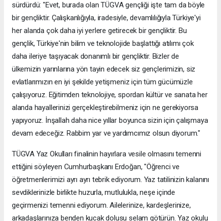
sürdürdü: "Evet, burada olan TÜGVA gençliği işte tam da böyle
bir gençliktir. Çalışkanlığıyla, iradesiyle, devamlılığıyla Türkiye'yi
her alanda çok daha iyi yerlere getirecek bir gençliktir. Bu
gençlik, Türkiye'nin bilim ve teknolojide başlattığı atılımı çok
daha ileriye taşıyacak donanımlı bir gençliktir. Bizler de
ülkemizin yarınlarına yön tayin edecek siz gençlerimizin, siz
evlatlarımızın en iyi şekilde yetişmeniz için tüm gücümüzle
çalışıyoruz. Eğitimden teknolojiye, spordan kültür ve sanata her
alanda hayallerinizi gerçekleştirebilmeniz için ne gerekiyorsa
yapıyoruz. İnşallah daha nice yıllar boyunca sizin için çalışmaya
devam edeceğiz. Rabbim yar ve yardımcımız olsun diyorum."
TÜGVA Yaz Okulları finalinin hayırlara vesile olmasını temenni
ettiğini söyleyen Cumhurbaşkanı Erdoğan, "Öğrenci ve
öğretmenlerimizi ayrı ayrı tebrik ediyorum. Yaz tatilinizin kalanını
sevdiklerinizle birlikte huzurla, mutlulukla, neşe içinde
geçirmenizi temenni ediyorum. Ailelerinize, kardeşlerinize,
arkadaşlarınıza benden kucak dolusu selam götürün. Yaz okulu