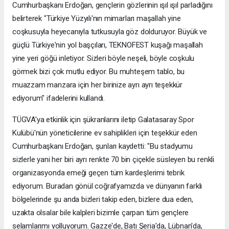
Cumhurbaşkanı Erdoğan, gençlerin gözlerinin ışıl ışıl parladığını
belirterek "Türkiye Yüzyılı'nın mimarları maşallah yine
coşkusuyla heyecanıyla tutkusuyla göz dolduruyor. Büyük ve
güçlü Türkiye'nin yol başçıları, TEKNOFEST kuşağı maşallah
yine yeri göğü inletiyor. Sizleri böyle neşeli, böyle coşkulu
görmek bizi çok mutlu ediyor. Bu muhteşem tablo, bu
muazzam manzara için her birinize ayrı ayrı teşekkür
ediyorum" ifadelerini kullandı.
TÜGVA'ya etkinlik için şükranlarını iletip Galatasaray Spor
Kulübü'nün yöneticilerine ev sahiplikleri için teşekkür eden
Cumhurbaşkanı Erdoğan, şunları kaydetti: "Bu stadyumu
sizlerle yani her biri ayrı renkte 70 bin çiçekle süsleyen bu renkli
organizasyonda emeği geçen tüm kardeşlerimi tebrik
ediyorum. Buradan gönül coğrafyamızda ve dünyanın farklı
bölgelerinde şu anda bizleri takip eden, bizlere dua eden,
uzakta olsalar bile kalpleri bizimle çarpan tüm gençlere
selamlarımı yolluyorum. Gazze'de, Batı Şeria'da, Lübnan'da,