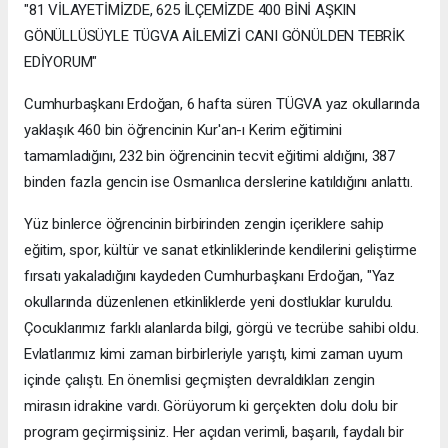
"81 VİLAYETİMİZDE, 625 İLÇEMİZDE 400 BİNİ AŞKIN
GÖNÜLLÜSÜYLE TÜGVA AİLEMİZİ CANI GÖNÜLDEN TEBRİK
EDİYORUM"
Cumhurbaşkanı Erdoğan, 6 hafta süren TÜGVA yaz okullarında
yaklaşık 460 bin öğrencinin Kur'an-ı Kerim eğitimini
tamamladığını, 232 bin öğrencinin tecvit eğitimi aldığını, 387
binden fazla gencin ise Osmanlıca derslerine katıldığını anlattı.
Yüz binlerce öğrencinin birbirinden zengin içeriklere sahip
eğitim, spor, kültür ve sanat etkinliklerinde kendilerini geliştirme
fırsatı yakaladığını kaydeden Cumhurbaşkanı Erdoğan, "Yaz
okullarında düzenlenen etkinliklerde yeni dostluklar kuruldu.
Çocuklarımız farklı alanlarda bilgi, görgü ve tecrübe sahibi oldu.
Evlatlarımız kimi zaman birbirleriyle yarıştı, kimi zaman uyum
içinde çalıştı. En önemlisi geçmişten devraldıkları zengin
mirasın idrakine vardı. Görüyorum ki gerçekten dolu dolu bir
program geçirmişsiniz. Her açıdan verimli, başarılı, faydalı bir