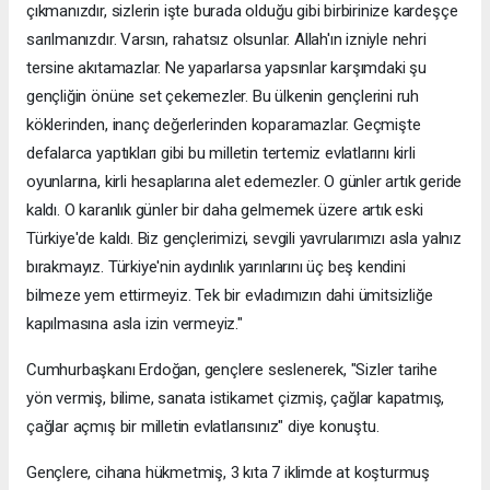
çıkmanızdır, sizlerin işte burada olduğu gibi birbirinize kardeşçe
sarılmanızdır. Varsın, rahatsız olsunlar. Allah'ın izniyle nehri
tersine akıtamazlar. Ne yaparlarsa yapsınlar karşımdaki şu
gençliğin önüne set çekemezler. Bu ülkenin gençlerini ruh
köklerinden, inanç değerlerinden koparamazlar. Geçmişte
defalarca yaptıkları gibi bu milletin tertemiz evlatlarını kirli
oyunlarına, kirli hesaplarına alet edemezler. O günler artık geride
kaldı. O karanlık günler bir daha gelmemek üzere artık eski
Türkiye'de kaldı. Biz gençlerimizi, sevgili yavrularımızı asla yalnız
bırakmayız. Türkiye'nin aydınlık yarınlarını üç beş kendini
bilmeze yem ettirmeyiz. Tek bir evladımızın dahi ümitsizliğe
kapılmasına asla izin vermeyiz."
Cumhurbaşkanı Erdoğan, gençlere seslenerek, "Sizler tarihe
yön vermiş, bilime, sanata istikamet çizmiş, çağlar kapatmış,
çağlar açmış bir milletin evlatlarısınız" diye konuştu.
Gençlere, cihana hükmetmiş, 3 kıta 7 iklimde at koşturmuş