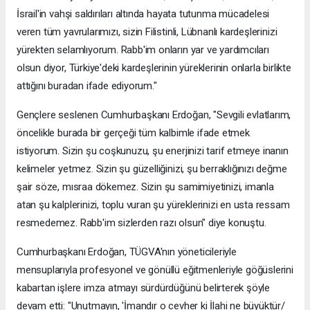
İsrail'in vahşi saldırıları altında hayata tutunma mücadelesi
veren tüm yavrularımızı, sizin Filistinli, Lübnanlı kardeşlerinizi
yürekten selamlıyorum. Rabb'im onların yar ve yardımcıları
olsun diyor, Türkiye'deki kardeşlerinin yüreklerinin onlarla birlikte
attığını buradan ifade ediyorum."
Gençlere seslenen Cumhurbaşkanı Erdoğan, "Sevgili evlatlarım,
öncelikle burada bir gerçeği tüm kalbimle ifade etmek
istiyorum. Sizin şu coşkunuzu, şu enerjinizi tarif etmeye inanın
kelimeler yetmez. Sizin şu güzelliğinizi, şu berraklığınızı değme
şair söze, mısraa dökemez. Sizin şu samimiyetinizi, imanla
atan şu kalplerinizi, toplu vuran şu yüreklerinizi en usta ressam
resmedemez. Rabb'im sizlerden razı olsun" diye konuştu.
Cumhurbaşkanı Erdoğan, TÜGVA'nın yöneticileriyle
mensuplarıyla profesyonel ve gönüllü eğitmenleriyle göğüslerini
kabartan işlere imza atmayı sürdürdüğünü belirterek şöyle
devam etti: "Unutmayın, 'İmandır o cevher ki İlahi ne büyüktür/