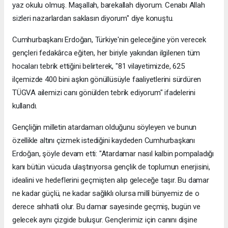
yaz okulu olmuş. Maşallah, barekallah diyorum. Cenabı Allah
sizleri nazarlardan saklasın diyorum" diye konuştu.
Cumhurbaşkanı Erdoğan, Türkiye'nin geleceğine yön verecek
gençleri fedakârca eğiten, her biriyle yakından ilgilenen tüm
hocaları tebrik ettiğini belirterek, "81 vilayetimizde, 625
ilçemizde 400 bini aşkın gönüllüsüyle faaliyetlerini sürdüren
TÜGVA ailemizi canı gönülden tebrik ediyorum" ifadelerini
kullandı.
Gençliğin milletin atardamarı olduğunu söyleyen ve bunun
özellikle altını çizmek istediğini kaydeden Cumhurbaşkanı
Erdoğan, şöyle devam etti: "Atardamar nasıl kalbin pompaladığı
kanı bütün vücuda ulaştırıyorsa gençlik de toplumun enerjisini,
idealini ve hedeflerini geçmişten alıp geleceğe taşır. Bu damar
ne kadar güçlü, ne kadar sağlıklı olursa millî bünyemiz de o
derece sıhhatli olur. Bu damar sayesinde geçmiş, bugün ve
gelecek aynı çizgide buluşur. Gençlerimiz için canını dişine