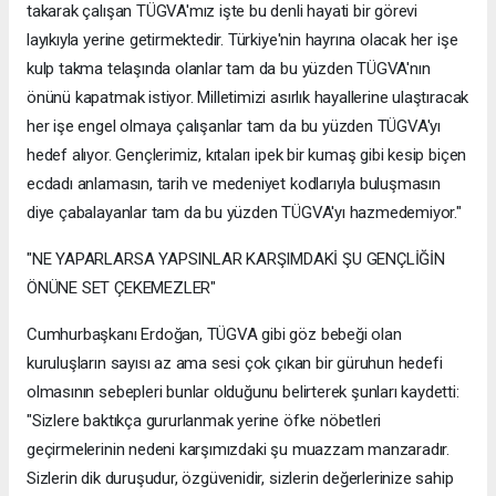
takarak çalışan TÜGVA'mız işte bu denli hayati bir görevi
layıkıyla yerine getirmektedir. Türkiye'nin hayrına olacak her işe
kulp takma telaşında olanlar tam da bu yüzden TÜGVA'nın
önünü kapatmak istiyor. Milletimizi asırlık hayallerine ulaştıracak
her işe engel olmaya çalışanlar tam da bu yüzden TÜGVA'yı
hedef alıyor. Gençlerimiz, kıtaları ipek bir kumaş gibi kesip biçen
ecdadı anlamasın, tarih ve medeniyet kodlarıyla buluşmasın
diye çabalayanlar tam da bu yüzden TÜGVA'yı hazmedemiyor."
"NE YAPARLARSA YAPSINLAR KARŞIMDAKİ ŞU GENÇLİĞİN
ÖNÜNE SET ÇEKEMEZLER"
Cumhurbaşkanı Erdoğan, TÜGVA gibi göz bebeği olan
kuruluşların sayısı az ama sesi çok çıkan bir güruhun hedefi
olmasının sebepleri bunlar olduğunu belirterek şunları kaydetti:
"Sizlere baktıkça gururlanmak yerine öfke nöbetleri
geçirmelerinin nedeni karşımızdaki şu muazzam manzaradır.
Sizlerin dik duruşudur, özgüvenidir, sizlerin değerlerinize sahip