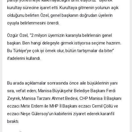
partiyi yönetmeye kalkmayacağını ümit ediyoruz” diyerek
kurultay sürecine işaret etti. Kurultaya gitmenin yolunun açık
olduğunu belirten Özel, genel başkanın doğrudan üyelerin
oyuyla belirlenmesini önerdi.
Özgür Özel, “2 milyon üyemizin kararıyla belirlensin genel
başkan. Ben hangi delegeyle girmek istiyorsa seçime hazırım.
Bu Türkiye’ye çok iyi örnek olur, bütün tartışmalar da biter”
ifadelerini kullandı.
Bu arada açıklamalar sonrasında önce aile büyüklerinin yanı
sıra, vefat eden; Manisa Büyükşehir Belediye Başkanı Ferdi
Zeyrek, Manisa Tarzanı Ahmet Bedevi, CHP Manisa İl Başkanı
eczacı Mete Erdem ile MHP İl Başkanı eczacı Cemil Çöllü ve
eczacı Neşe Gülersoy’un kabirlerini ziyaret ederek karanfil
bıraktı.