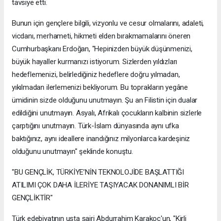
tavsiye etti.
Bunun için gençlere bilgili, vizyonlu ve cesur olmalarını, adaleti,
vicdanı, merhameti, hikmeti elden bırakmamalarını öneren
Cumhurbaşkanı Erdoğan, "Hepinizden büyük düşünmenizi,
büyük hayaller kurmanızı istiyorum. Sizlerden yıldızları
hedeflemenizi, belirlediğiniz hedeflere doğru yılmadan,
yıkılmadan ilerlemenizi bekliyorum. Bu toprakların yegâne
ümidinin sizde olduğunu unutmayın. Şu an Filistin için dualar
edildiğini unutmayın. Asyalı, Afrikalı çocukların kalbinin sizlerle
çarptığını unutmayın. Türk-İslam dünyasında aynı ufka
baktığınız, aynı ideallere inandığınız milyonlarca kardeşiniz
olduğunu unutmayın" şeklinde konuştu.
"BU GENÇLİK, TÜRKİYE’NİN TEKNOLOJİDE BAŞLATTIĞI
ATILIMI ÇOK DAHA İLERİYE TAŞIYACAK DONANIMLI BİR
GENÇLİKTİR"
Türk edebiyatının usta şairi Abdurrahim Karakoç'un, "Kirli