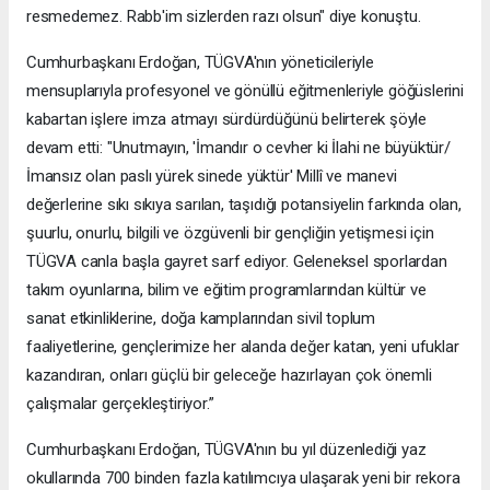
resmedemez. Rabb'im sizlerden razı olsun" diye konuştu.
Cumhurbaşkanı Erdoğan, TÜGVA'nın yöneticileriyle
mensuplarıyla profesyonel ve gönüllü eğitmenleriyle göğüslerini
kabartan işlere imza atmayı sürdürdüğünü belirterek şöyle
devam etti: "Unutmayın, 'İmandır o cevher ki İlahi ne büyüktür/
İmansız olan paslı yürek sinede yüktür' Millî ve manevi
değerlerine sıkı sıkıya sarılan, taşıdığı potansiyelin farkında olan,
şuurlu, onurlu, bilgili ve özgüvenli bir gençliğin yetişmesi için
TÜGVA canla başla gayret sarf ediyor. Geleneksel sporlardan
takım oyunlarına, bilim ve eğitim programlarından kültür ve
sanat etkinliklerine, doğa kamplarından sivil toplum
faaliyetlerine, gençlerimize her alanda değer katan, yeni ufuklar
kazandıran, onları güçlü bir geleceğe hazırlayan çok önemli
çalışmalar gerçekleştiriyor.”
Cumhurbaşkanı Erdoğan, TÜGVA'nın bu yıl düzenlediği yaz
okullarında 700 binden fazla katılımcıya ulaşarak yeni bir rekora