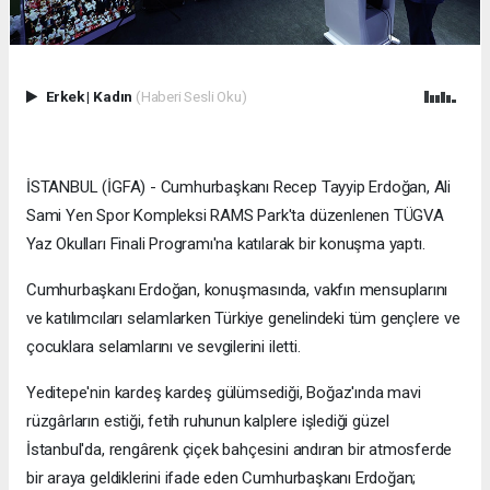
Erkek
|
Kadın
(Haberi Sesli Oku)
İSTANBUL (İGFA) - Cumhurbaşkanı Recep Tayyip Erdoğan, Ali
Sami Yen Spor Kompleksi RAMS Park'ta düzenlenen TÜGVA
Yaz Okulları Finali Programı'na katılarak bir konuşma yaptı.
Cumhurbaşkanı Erdoğan, konuşmasında, vakfın mensuplarını
ve katılımcıları selamlarken Türkiye genelindeki tüm gençlere ve
çocuklara selamlarını ve sevgilerini iletti.
Yeditepe'nin kardeş kardeş gülümsediği, Boğaz'ında mavi
rüzgârların estiği, fetih ruhunun kalplere işlediği güzel
İstanbul'da, rengârenk çiçek bahçesini andıran bir atmosferde
bir araya geldiklerini ifade eden Cumhurbaşkanı Erdoğan;