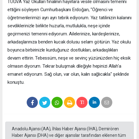
TÜGVA Yaz Okulları finalinin hayırlara vesile olmasını temenni
ettiğini söyleyen Cumhurbaşkanı Erdoğan, "Öğrenci ve
öğretmenlerimizi ayrı ayrı tebrik ediyorum. Yaz tatilinizin kalanını
sevdiklerinizle birlikte huzurla, mutlulukla, neşe içinde
geçirmenizi temenni ediyorum. Ailelerinize, kardeşlerinize,
arkadaşlarınıza benden kucak dolusu selam götürün. Yaz okulu
boyunca birbirinizle kurduğunuz dostlukları, arkadaşlıkları
devam ettirin. Tebessüm, neşe ve sevinç yüzünüzden hiç eksik
olmasın diyorum. Tekrar buluşmak dileğiyle hepinizi Allah'a
emanet ediyorum. Sağ olun, var olun, kalın sağlıcakla" şeklinde
konuştu.
Anadolu Ajansı (AA), İhlas Haber Ajansı (İHA), Demirören
Haber Ajansı (DHA) ve diğer ajanslar tarafından eklenen tüm