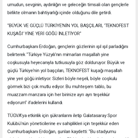
umudun, sevginin, aydınlığın ve geleceğin timsali olan gençlerle
birlikte olmanın bahtiyarlığı içinde olduğunu dile getirdi.
"BÜYÜK VE GÜÇLÜ TÜRKİYE'NİN YOL BAŞÇILARI, 'TEKNOFEST
KUŞAĞI' YİNE YERİ GÖĞÜ İNLETİYOR"
Cumhurbaşkanı Erdoğan, gençlerin gözlerinin ışıl ışıl parladığını
belirterek "Türkiye Yüzyılı'nın mimarları maşallah yine
coşkusuyla heyecanıyla tutkusuyla göz dolduruyor. Büyük ve
güçlü Türkiye'nin yol başçıları, TEKNOFEST kuşağı maşallah
yine yeri göğü inletiyor. Sizleri böyle neşeli, böyle coşkulu
görmek bizi çok mutlu ediyor. Bu muhteşem tablo, bu
muazzam manzara için her birinize ayrı ayrı teşekkür
ediyorum" ifadelerini kullandı.
TÜGVA'ya etkinlik için şükranlarını iletip Galatasaray Spor
Kulübü'nün yöneticilerine ev sahiplikleri için teşekkür eden
Cumhurbaşkanı Erdoğan, şunları kaydetti: "Bu stadyumu