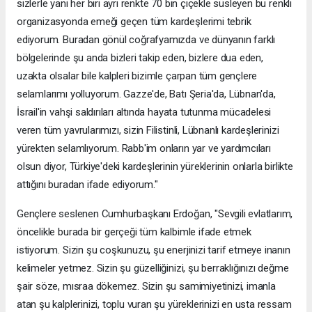
sizlerle yani her biri ayrı renkte 70 bin çiçekle süsleyen bu renkli
organizasyonda emeği geçen tüm kardeşlerimi tebrik
ediyorum. Buradan gönül coğrafyamızda ve dünyanın farklı
bölgelerinde şu anda bizleri takip eden, bizlere dua eden,
uzakta olsalar bile kalpleri bizimle çarpan tüm gençlere
selamlarımı yolluyorum. Gazze'de, Batı Şeria'da, Lübnan'da,
İsrail'in vahşi saldırıları altında hayata tutunma mücadelesi
veren tüm yavrularımızı, sizin Filistinli, Lübnanlı kardeşlerinizi
yürekten selamlıyorum. Rabb'im onların yar ve yardımcıları
olsun diyor, Türkiye'deki kardeşlerinin yüreklerinin onlarla birlikte
attığını buradan ifade ediyorum."
Gençlere seslenen Cumhurbaşkanı Erdoğan, "Sevgili evlatlarım,
öncelikle burada bir gerçeği tüm kalbimle ifade etmek
istiyorum. Sizin şu coşkunuzu, şu enerjinizi tarif etmeye inanın
kelimeler yetmez. Sizin şu güzelliğinizi, şu berraklığınızı değme
şair söze, mısraa dökemez. Sizin şu samimiyetinizi, imanla
atan şu kalplerinizi, toplu vuran şu yüreklerinizi en usta ressam