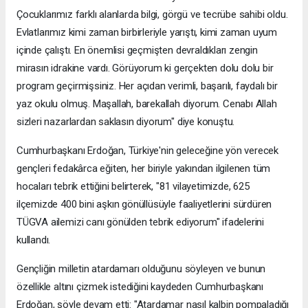
Çocuklarımız farklı alanlarda bilgi, görgü ve tecrübe sahibi oldu.
Evlatlarımız kimi zaman birbirleriyle yarıştı, kimi zaman uyum
içinde çalıştı. En önemlisi geçmişten devraldıkları zengin
mirasın idrakine vardı. Görüyorum ki gerçekten dolu dolu bir
program geçirmişsiniz. Her açıdan verimli, başarılı, faydalı bir
yaz okulu olmuş. Maşallah, barekallah diyorum. Cenabı Allah
sizleri nazarlardan saklasın diyorum" diye konuştu.
Cumhurbaşkanı Erdoğan, Türkiye'nin geleceğine yön verecek
gençleri fedakârca eğiten, her biriyle yakından ilgilenen tüm
hocaları tebrik ettiğini belirterek, "81 vilayetimizde, 625
ilçemizde 400 bini aşkın gönüllüsüyle faaliyetlerini sürdüren
TÜGVA ailemizi canı gönülden tebrik ediyorum" ifadelerini
kullandı.
Gençliğin milletin atardamarı olduğunu söyleyen ve bunun
özellikle altını çizmek istediğini kaydeden Cumhurbaşkanı
Erdoğan, şöyle devam etti: "Atardamar nasıl kalbin pompaladığı