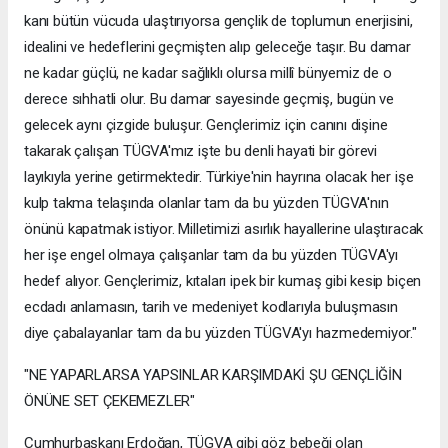
kanı bütün vücuda ulaştırıyorsa gençlik de toplumun enerjisini,
idealini ve hedeflerini geçmişten alıp geleceğe taşır. Bu damar
ne kadar güçlü, ne kadar sağlıklı olursa millî bünyemiz de o
derece sıhhatli olur. Bu damar sayesinde geçmiş, bugün ve
gelecek aynı çizgide buluşur. Gençlerimiz için canını dişine
takarak çalışan TÜGVA'mız işte bu denli hayati bir görevi
layıkıyla yerine getirmektedir. Türkiye'nin hayrına olacak her işe
kulp takma telaşında olanlar tam da bu yüzden TÜGVA'nın
önünü kapatmak istiyor. Milletimizi asırlık hayallerine ulaştıracak
her işe engel olmaya çalışanlar tam da bu yüzden TÜGVA'yı
hedef alıyor. Gençlerimiz, kıtaları ipek bir kumaş gibi kesip biçen
ecdadı anlamasın, tarih ve medeniyet kodlarıyla buluşmasın
diye çabalayanlar tam da bu yüzden TÜGVA'yı hazmedemiyor."
"NE YAPARLARSA YAPSINLAR KARŞIMDAKİ ŞU GENÇLİĞİN
ÖNÜNE SET ÇEKEMEZLER"
Cumhurbaşkanı Erdoğan, TÜGVA gibi göz bebeği olan