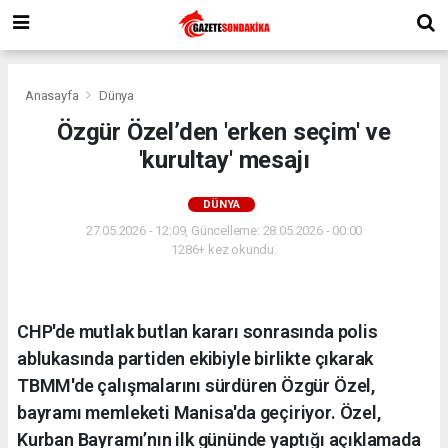
Anasayfa
Dünya
Özgür Özel’den 'erken seçim' ve
'kurultay' mesajı
DÜNYA
27.05.2026 - 12:09, Güncelleme: 28.05.2026 - 00:00
1286+ kez okundu.
CHP'de mutlak butlan kararı sonrasında polis
ablukasında partiden ekibiyle birlikte çıkarak
TBMM'de çalışmalarını sürdüren Özgür Özel,
bayramı memleketi Manisa'da geçiriyor. Özel,
Kurban Bayramı’nın ilk gününde yaptığı açıklamada