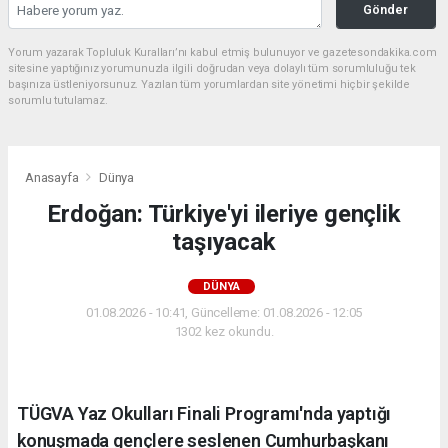
Gönder
Yorum yazarak Topluluk Kuralları’nı kabul etmiş bulunuyor ve gazetesondakika.com
sitesine yaptığınız yorumunuzla ilgili doğrudan veya dolaylı tüm sorumluluğu tek
başınıza üstleniyorsunuz. Yazılan tüm yorumlardan site yönetimi hiçbir şekilde
sorumlu tutulamaz.
Anasayfa
Dünya
Erdoğan: Türkiye'yi ileriye gençlik
taşıyacak
DÜNYA
01.08.2026 - 10:41, Güncelleme: 01.08.2026 - 12:05
1302 kez okundu.
TÜGVA Yaz Okulları Finali Programı'nda yaptığı
konuşmada gençlere seslenen Cumhurbaşkanı