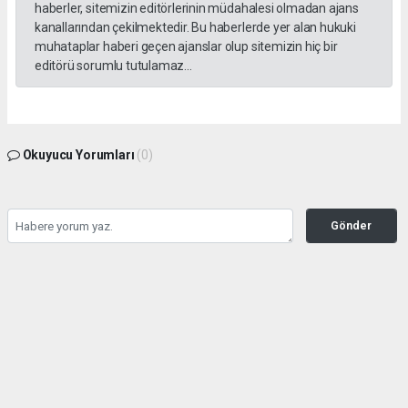
haberler, sitemizin editörlerinin müdahalesi olmadan ajans
kanallarından çekilmektedir. Bu haberlerde yer alan hukuki
muhataplar haberi geçen ajanslar olup sitemizin hiç bir
editörü sorumlu tutulamaz...
Okuyucu Yorumları
(0)
Gönder
Yorum yazarak Topluluk Kuralları’nı kabul etmiş bulunuyor ve gazetesondakika.com
sitesine yaptığınız yorumunuzla ilgili doğrudan veya dolaylı tüm sorumluluğu tek
başınıza üstleniyorsunuz. Yazılan tüm yorumlardan site yönetimi hiçbir şekilde
sorumlu tutulamaz.