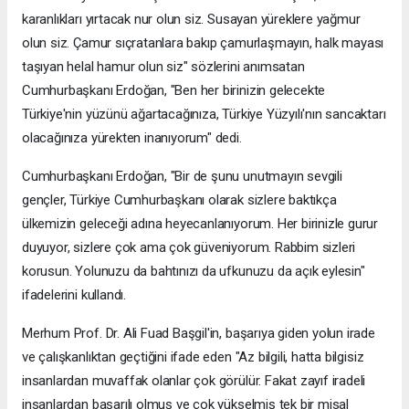
karanlıkları yırtacak nur olun siz. Susayan yüreklere yağmur
olun siz. Çamur sıçratanlara bakıp çamurlaşmayın, halk mayası
taşıyan helal hamur olun siz" sözlerini anımsatan
Cumhurbaşkanı Erdoğan, "Ben her birinizin gelecekte
Türkiye'nin yüzünü ağartacağınıza, Türkiye Yüzyılı'nın sancaktarı
olacağınıza yürekten inanıyorum" dedi.
Cumhurbaşkanı Erdoğan, "Bir de şunu unutmayın sevgili
gençler, Türkiye Cumhurbaşkanı olarak sizlere baktıkça
ülkemizin geleceği adına heyecanlanıyorum. Her birinizle gurur
duyuyor, sizlere çok ama çok güveniyorum. Rabbim sizleri
korusun. Yolunuzu da bahtınızı da ufkunuzu da açık eylesin"
ifadelerini kullandı.
Merhum Prof. Dr. Ali Fuad Başgil'in, başarıya giden yolun irade
ve çalışkanlıktan geçtiğini ifade eden "Az bilgili, hatta bilgisiz
insanlardan muvaffak olanlar çok görülür. Fakat zayıf iradeli
insanlardan başarılı olmuş ve çok yükselmiş tek bir misal