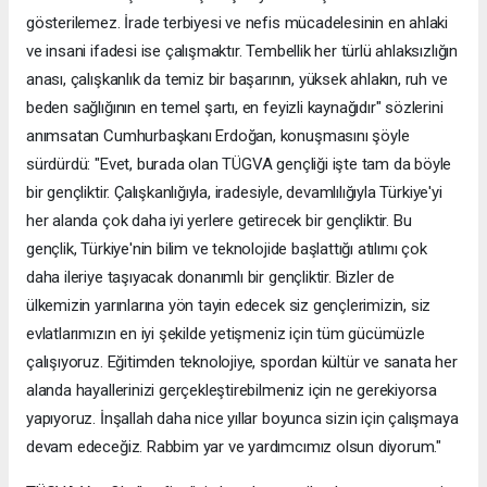
gösterilemez. İrade terbiyesi ve nefis mücadelesinin en ahlaki
ve insani ifadesi ise çalışmaktır. Tembellik her türlü ahlaksızlığın
anası, çalışkanlık da temiz bir başarının, yüksek ahlakın, ruh ve
beden sağlığının en temel şartı, en feyizli kaynağıdır" sözlerini
anımsatan Cumhurbaşkanı Erdoğan, konuşmasını şöyle
sürdürdü: "Evet, burada olan TÜGVA gençliği işte tam da böyle
bir gençliktir. Çalışkanlığıyla, iradesiyle, devamlılığıyla Türkiye'yi
her alanda çok daha iyi yerlere getirecek bir gençliktir. Bu
gençlik, Türkiye'nin bilim ve teknolojide başlattığı atılımı çok
daha ileriye taşıyacak donanımlı bir gençliktir. Bizler de
ülkemizin yarınlarına yön tayin edecek siz gençlerimizin, siz
evlatlarımızın en iyi şekilde yetişmeniz için tüm gücümüzle
çalışıyoruz. Eğitimden teknolojiye, spordan kültür ve sanata her
alanda hayallerinizi gerçekleştirebilmeniz için ne gerekiyorsa
yapıyoruz. İnşallah daha nice yıllar boyunca sizin için çalışmaya
devam edeceğiz. Rabbim yar ve yardımcımız olsun diyorum."