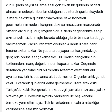
kuruluşların sayısı az ama sesi çok çıkan bir güruhun hedefi
olmasının sebepleri bunlar olduğunu belirterek şunları kaydetti:
"Sizlere baktıkça gururlanmak yerine öfke nöbetleri
geçirmelerinin nedeni karşımızdaki şu muazzam manzaradır.
Sizlerin dik duruşudur, özgüvenidir, sizlerin değerlerinize sahip
çıkmanızdır, sizlerin işte burada olduğu gibi birbirinize kardeşçe
sarılmanızdır. Varsın, rahatsız olsunlar. Allah'ın izniyle nehri
tersine akıtamazlar. Ne yaparlarsa yapsınlar karşımdaki şu
gençliğin önüne set çekemezler. Bu ülkenin gençlerini ruh
köklerinden, inanç değerlerinden koparamazlar. Geçmişte
defalarca yaptıkları gibi bu milletin tertemiz evlatlarını kirli
oyunlarına, kirli hesaplarına alet edemezler. O günler artık geride
kaldı. O karanlık günler bir daha gelmemek üzere artık eski
Türkiye'de kaldı. Biz gençlerimizi, sevgili yavrularımızı asla yalnız
bırakmayız. Türkiye'nin aydınlık yarınlarını üç beş kendini
bilmeze yem ettirmeyiz. Tek bir evladımızın dahi ümitsizliğe
kapılmasına asla izin vermeyiz."