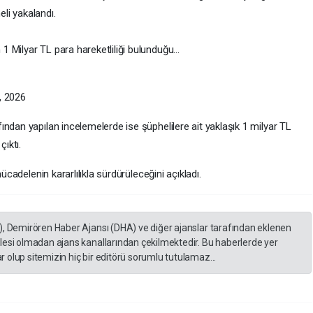
li yakalandı.
 Milyar TL para hareketliliği bulunduğu…
4, 2026
ndan yapılan incelemelerde ise şüphelilere ait yaklaşık 1 milyar TL
çıktı.
ücadelenin kararlılıkla sürdürüleceğini açıkladı.
), Demirören Haber Ajansı (DHA) ve diğer ajanslar tarafından eklenen
lesi olmadan ajans kanallarından çekilmektedir. Bu haberlerde yer
 olup sitemizin hiç bir editörü sorumlu tutulamaz...