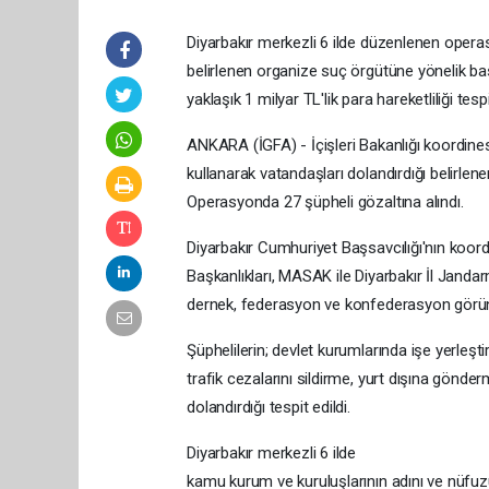
Diyarbakır merkezli 6 ilde düzenlenen operas
belirlenen organize suç örgütüne yönelik ba
yaklaşık 1 milyar TL'lik para hareketliliği tespi
ANKARA (İGFA) - İçişleri Bakanlığı koordines
kullanarak vatandaşları dolandırdığı belirle
Operasyonda 27 şüpheli gözaltına alındı.
Diyarbakır Cumhuriyet Başsavcılığı'nın ko
Başkanlıkları, MASAK ile Diyarbakır İl Janda
dernek, federasyon ve konfederasyon görünüm
Şüphelilerin; devlet kurumlarında işe yerleşt
trafik cezalarını sildirme, yurt dışına gönde
dolandırdığı tespit edildi.
Diyarbakır merkezli 6 ilde
kamu kurum ve kuruluşlarının adını ve nüfu