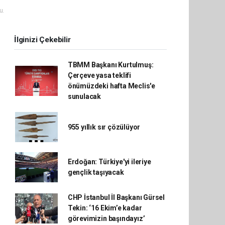
u.
İlginizi Çekebilir
TBMM Başkanı Kurtulmuş:
Çerçeve yasa teklifi
önümüzdeki hafta Meclis'e
sunulacak
955 yıllık sır çözülüyor
Erdoğan: Türkiye'yi ileriye
gençlik taşıyacak
CHP İstanbul İl Başkanı Gürsel
Tekin: ‘16 Ekim’e kadar
görevimizin başındayız’