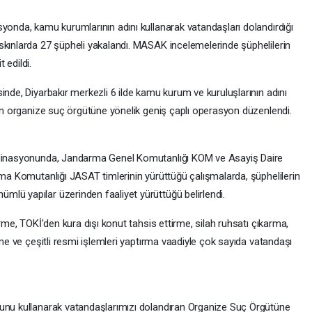
yonda, kamu kurumlarının adını kullanarak vatandaşları dolandırdığı
skınlarda 27 şüpheli yakalandı. MASAK incelemelerinde şüphelilerin
t edildi.
inde, Diyarbakır merkezli 6 ilde kamu kurum ve kuruluşlarının adını
nen organize suç örgütüne yönelik geniş çaplı operasyon düzenlendi.
ordinasyonunda, Jandarma Genel Komutanlığı KOM ve Asayiş Daire
rma Komutanlığı JASAT timlerinin yürüttüğü çalışmalarda, şüphelilerin
lü yapılar üzerinden faaliyet yürüttüğü belirlendi.
irme, TOKİ'den kura dışı konut tahsis ettirme, silah ruhsatı çıkarma,
rme ve çeşitli resmi işlemleri yaptırma vaadiyle çok sayıda vatandaşı
zunu kullanarak vatandaşlarımızı dolandıran Organize Suç Örgütüne