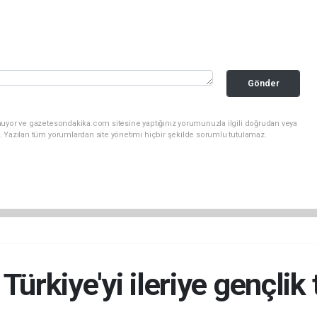
Gönder
nuyor ve gazetesondakika.com sitesine yaptığınız yorumunuzla ilgili doğrudan veya
. Yazılan tüm yorumlardan site yönetimi hiçbir şekilde sorumlu tutulamaz.
Türkiye'yi ileriye gençlik