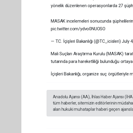
yönelik düzenlenen operasyonlarda 27 şüphe
MASAK incelemeleri sonucunda şüphelilerin 1
pic.twitter.com/ydvo0NUOSO
— T.C. İçişleri Bakanlığı (@TC_icisleri) July 
Mali Suçları Araştırma Kurulu (MASAK) tarafı
tutarında para hareketliliği bulunduğu ortaya 
İçişleri Bakanlığı, organize suç örgütleriyle m
Anadolu Ajansı (AA), İhlas Haber Ajansı (İHA
tüm haberler, sitemizin editörlerinin müdaha
alan hukuki muhataplar haberi geçen ajanslar