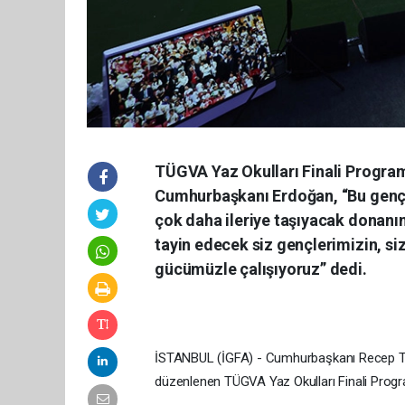
TÜGVA Yaz Okulları Finali Progra
Cumhurbaşkanı Erdoğan, “Bu gençlik
çok daha ileriye taşıyacak donanıml
tayin edecek siz gençlerimizin, siz
gücümüzle çalışıyoruz” dedi.
İSTANBUL (İGFA) - Cumhurbaşkanı Recep Ta
düzenlenen TÜGVA Yaz Okulları Finali Progra