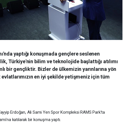
mı'nda yaptığı konuşmada gençlere seslenen
, Türkiye'nin bilim ve teknolojide başlattığı atılımı
ı bir gençliktir. Bizler de ülkemizin yarınlarına yön
 evlatlarımızın en iyi şekilde yetişmeniz için tüm
yyip Erdoğan, Ali Sami Yen Spor Kompleksi RAMS Park'ta
mı'na katılarak bir konuşma yaptı.