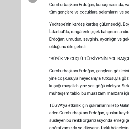
Cumhurbaşkanı Erdoğan, konuşmasında, vakfı
tüm gençlere ve çocuklara selamlarını ve sevgi
Yeditepe'nin kardeş kardeş gülümsediği, Boğa
İstanbul'da, rengârenk çiçek bahçesini andı
Erdoğan; umudun, sevginin, aydınlığın ve gele
olduğunu dile getirdi.
"BÜYÜK VE GÜÇLÜ TÜRKİYE'NİN YOL BAŞÇI
Cumhurbaşkanı Erdoğan, gençlerin gözlerinin ış
yine coşkusuyla heyecanıyla tutkusuyla göz 
kuşağı maşallah yine yeri göğü inletiyor. Siz
muhteşem tablo, bu muazzam manzara için her
TÜGVA'ya etkinlik için şükranlarını iletip Gal
eden Cumhurbaşkanı Erdoğan, şunları kaydetti
süsleyen bu renkli organizasyonda emeği g
coğrafyamızda ve dünyanın farklı bölgelerind