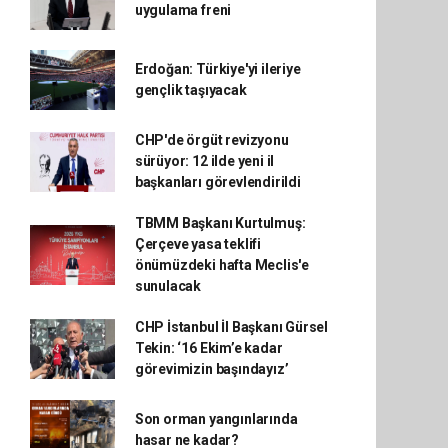
uygulama freni
Erdoğan: Türkiye'yi ileriye
gençlik taşıyacak
CHP'de örgüt revizyonu
sürüyor: 12 ilde yeni il
başkanları görevlendirildi
TBMM Başkanı Kurtulmuş:
Çerçeve yasa teklifi
önümüzdeki hafta Meclis'e
sunulacak
CHP İstanbul İl Başkanı Gürsel
Tekin: ‘16 Ekim’e kadar
görevimizin başındayız’
Son orman yangınlarında
hasar ne kadar?