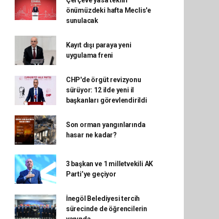
Çerçeve yasa teklifi
önümüzdeki hafta Meclis'e
sunulacak
Kayıt dışı paraya yeni
uygulama freni
CHP'de örgüt revizyonu
sürüyor: 12 ilde yeni il
başkanları görevlendirildi
Son orman yangınlarında
hasar ne kadar?
3 başkan ve 1 milletvekili AK
Parti’ye geçiyor
İnegöl Belediyesi tercih
sürecinde de öğrencilerin