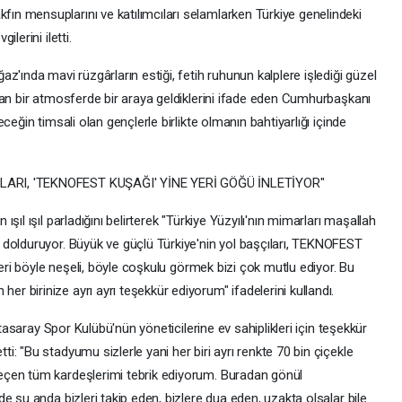
n mensuplarını ve katılımcıları selamlarken Türkiye genelindeki
lerini iletti.
z'ında mavi rüzgârların estiği, fetih ruhunun kalplere işlediği güzel
ran bir atmosferde bir araya geldiklerini ifade eden Cumhurbaşkanı
ceğin timsali olan gençlerle birlikte olmanın bahtiyarlığı içinde
LARI, 'TEKNOFEST KUŞAĞI' YİNE YERİ GÖĞÜ İNLETİYOR"
ıl ışıl parladığını belirterek "Türkiye Yüzyılı'nın mimarları maşallah
dolduruyor. Büyük ve güçlü Türkiye'nin yol başçıları, TEKNOFEST
leri böyle neşeli, böyle coşkulu görmek bizi çok mutlu ediyor. Bu
 birinize ayrı ayrı teşekkür ediyorum" ifadelerini kullandı.
atasaray Spor Kulübü'nün yöneticilerine ev sahiplikleri için teşekkür
: "Bu stadyumu sizlerle yani her biri ayrı renkte 70 bin çiçekle
eçen tüm kardeşlerimi tebrik ediyorum. Buradan gönül
e şu anda bizleri takip eden, bizlere dua eden, uzakta olsalar bile