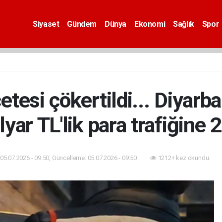
Siyaset
Gündem
Dünya
Ekonomi
Sağlık
Spor
tesi çökertildi... Diyarb
lyar TL'lik para trafiğine 
05.07.2026 - 09:50, Güncelleme: 05.07.2026 - 09:50
1212+ kez okundu.