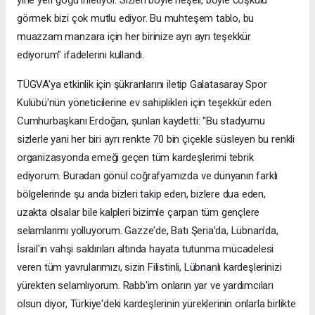
görmek bizi çok mutlu ediyor. Bu muhteşem tablo, bu
muazzam manzara için her birinize ayrı ayrı teşekkür
ediyorum" ifadelerini kullandı.
TÜGVA'ya etkinlik için şükranlarını iletip Galatasaray Spor
Kulübü'nün yöneticilerine ev sahiplikleri için teşekkür eden
Cumhurbaşkanı Erdoğan, şunları kaydetti: "Bu stadyumu
sizlerle yani her biri ayrı renkte 70 bin çiçekle süsleyen bu renkli
organizasyonda emeği geçen tüm kardeşlerimi tebrik
ediyorum. Buradan gönül coğrafyamızda ve dünyanın farklı
bölgelerinde şu anda bizleri takip eden, bizlere dua eden,
uzakta olsalar bile kalpleri bizimle çarpan tüm gençlere
selamlarımı yolluyorum. Gazze'de, Batı Şeria'da, Lübnan'da,
İsrail'in vahşi saldırıları altında hayata tutunma mücadelesi
veren tüm yavrularımızı, sizin Filistinli, Lübnanlı kardeşlerinizi
yürekten selamlıyorum. Rabb'im onların yar ve yardımcıları
olsun diyor, Türkiye'deki kardeşlerinin yüreklerinin onlarla birlikte