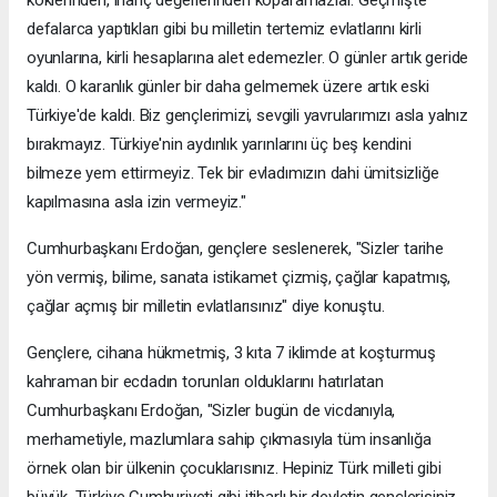
defalarca yaptıkları gibi bu milletin tertemiz evlatlarını kirli
oyunlarına, kirli hesaplarına alet edemezler. O günler artık geride
kaldı. O karanlık günler bir daha gelmemek üzere artık eski
Türkiye'de kaldı. Biz gençlerimizi, sevgili yavrularımızı asla yalnız
bırakmayız. Türkiye'nin aydınlık yarınlarını üç beş kendini
bilmeze yem ettirmeyiz. Tek bir evladımızın dahi ümitsizliğe
kapılmasına asla izin vermeyiz."
Cumhurbaşkanı Erdoğan, gençlere seslenerek, "Sizler tarihe
yön vermiş, bilime, sanata istikamet çizmiş, çağlar kapatmış,
çağlar açmış bir milletin evlatlarısınız" diye konuştu.
Gençlere, cihana hükmetmiş, 3 kıta 7 iklimde at koşturmuş
kahraman bir ecdadın torunları olduklarını hatırlatan
Cumhurbaşkanı Erdoğan, "Sizler bugün de vicdanıyla,
merhametiyle, mazlumlara sahip çıkmasıyla tüm insanlığa
örnek olan bir ülkenin çocuklarısınız. Hepiniz Türk milleti gibi
büyük, Türkiye Cumhuriyeti gibi itibarlı bir devletin gençlerisiniz.