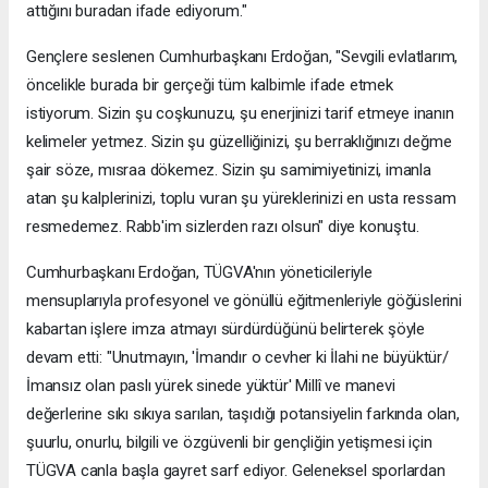
attığını buradan ifade ediyorum."
Gençlere seslenen Cumhurbaşkanı Erdoğan, "Sevgili evlatlarım,
öncelikle burada bir gerçeği tüm kalbimle ifade etmek
istiyorum. Sizin şu coşkunuzu, şu enerjinizi tarif etmeye inanın
kelimeler yetmez. Sizin şu güzelliğinizi, şu berraklığınızı değme
şair söze, mısraa dökemez. Sizin şu samimiyetinizi, imanla
atan şu kalplerinizi, toplu vuran şu yüreklerinizi en usta ressam
resmedemez. Rabb'im sizlerden razı olsun" diye konuştu.
Cumhurbaşkanı Erdoğan, TÜGVA'nın yöneticileriyle
mensuplarıyla profesyonel ve gönüllü eğitmenleriyle göğüslerini
kabartan işlere imza atmayı sürdürdüğünü belirterek şöyle
devam etti: "Unutmayın, 'İmandır o cevher ki İlahi ne büyüktür/
İmansız olan paslı yürek sinede yüktür' Millî ve manevi
değerlerine sıkı sıkıya sarılan, taşıdığı potansiyelin farkında olan,
şuurlu, onurlu, bilgili ve özgüvenli bir gençliğin yetişmesi için
TÜGVA canla başla gayret sarf ediyor. Geleneksel sporlardan