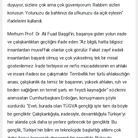
duyuyor, sizlere çok ama çok güveniyorum. Rabbim sizleri
korusun. Yolunuzu da bahtınızı da ufkunuzu da açık eylesin"
ifadelerini kullandı.
Merhum Prof. Dr. Ali Fuad Başgil'in, başarıya giden yolun irade
ve çalışkanlıktan geçtiğini ifade eden "Az bilgili, hatta bilgisiz
insanlardan muvaffak olanlar çok görülür. Fakat zayıf iradeli
insanlardan başarılı olmuş ve çok yükselmiş tek bir misal
gösterilemez. İrade terbiyesi ve nefis mücadelesinin en ahlaki
ve insani ifadesi ise çalışmaktır. Tembellik her türlü ahlaksızlığın
anası, çalışkanlık da temiz bir başarının, yüksek ahlakın, ruh ve
beden sağlığının en temel şartı, en feyizli kaynağıdır" sözlerini
anımsatan Cumhurbaşkanı Erdoğan, konuşmasını şöyle
sürdürdü: "Evet, burada olan TÜGVA gençliği işte tam da böyle
bir gençliktir. Çalışkanlığıyla, iradesiyle, devamlılığıyla Türkiye'yi
her alanda çok daha iyi yerlere getirecek bir gençliktir. Bu
gençlik, Türkiye'nin bilim ve teknolojide başlattığı atılımı çok
daha ileriye taşıyacak donanımlı bir gençliktir. Bizler de