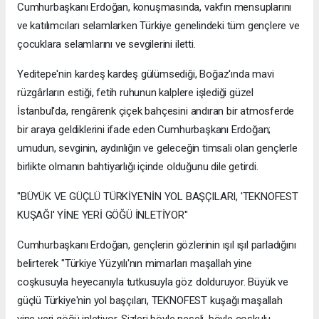
Cumhurbaşkanı Erdoğan, konuşmasında, vakfın mensuplarını
ve katılımcıları selamlarken Türkiye genelindeki tüm gençlere ve
çocuklara selamlarını ve sevgilerini iletti.
Yeditepe'nin kardeş kardeş gülümsediği, Boğaz'ında mavi
rüzgârların estiği, fetih ruhunun kalplere işlediği güzel
İstanbul'da, rengârenk çiçek bahçesini andıran bir atmosferde
bir araya geldiklerini ifade eden Cumhurbaşkanı Erdoğan;
umudun, sevginin, aydınlığın ve geleceğin timsali olan gençlerle
birlikte olmanın bahtiyarlığı içinde olduğunu dile getirdi.
"BÜYÜK VE GÜÇLÜ TÜRKİYE'NİN YOL BAŞÇILARI, 'TEKNOFEST
KUŞAĞI' YİNE YERİ GÖĞÜ İNLETİYOR"
Cumhurbaşkanı Erdoğan, gençlerin gözlerinin ışıl ışıl parladığını
belirterek "Türkiye Yüzyılı'nın mimarları maşallah yine
coşkusuyla heyecanıyla tutkusuyla göz dolduruyor. Büyük ve
güçlü Türkiye'nin yol başçıları, TEKNOFEST kuşağı maşallah
yine yeri göğü inletiyor. Sizleri böyle neşeli, böyle coşkulu