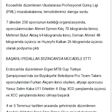
Kocaeli'de düzenlenen Uluslararası Profesyonel Güreş Ligi
(PWL) müsabakalarına, temsilcilerimiz damga vurdu.
7 ülkeden 250 sporcunun katıldığı organizasyonda,
sporcularımızdan Ahmet Eymen Kılıç 70 kilogramda birinci,
Mehmet Bulut Aktaş 64 kilogramda ikinci, Osman Ahmet 48
kilogramda üçüncü ve Huzeyfe Kalkan 26 kilogramda üçüncü
olarak podyuma çıktı.
BAŞARILI PEDALLAR ERZİNCAN’DA MÜCADELE ETTİ
Erzincan’da düzenlenen Ergan MTB Cup Türkiye
Şampiyonası’nda ise Büyükşehir Belediyesi Pro Team Takımı
sporcularından Furkan Akçam ikinci olurken, altyapı sporcusu
Yavuz Selim Kaba U11 Erkekler 4. Etap XCO yarışlarında üçüncü
ve XCC yarışlarında ikinci olmayı başardı.
4 ve 5 Temmuz tarihleri arasında şehrimizde düzenlenen