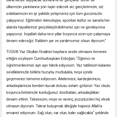
ülkemizin yarınlarına yön tayin edecek siz gençlerimizin, siz
evlatlarımızın en iyi şekilde yetişmeniz için tüm gücümüzle
çalışıyoruz. Eğitimden teknolojiye, spordan kültür ve sanata her
alanda hayallerinizi gerçekleştirebilmeniz için ne gerekiyorsa
yapıyoruz. İnşallah daha nice yıllar boyunca sizin için çalışmaya
devam edeceğiz. Rabbim yar ve yardımcımız olsun diyorum."
TÜGVA Yaz Okulları finalinin hayırlara vesile olmasını temenni
ettiğini söyleyen Cumhurbaşkanı Erdoğan, "Öğrenci ve
öğretmenlerimizi ayrı ayrı tebrik ediyorum. Yaz tatilinizin kalanını
sevdiklerinizle birlikte huzurla, mutlulukla, neşe içinde
geçirmenizi temenni ediyorum. Ailelerinize, kardeşlerinize,
arkadaşlarınıza benden kucak dolusu selam götürün. Yaz okulu
boyunca birbirinizle kurduğunuz dostlukları, arkadaşlıkları
devam ettirin. Tebessüm, neşe ve sevinç yüzünüzden hiç eksik
olmasın diyorum. Tekrar buluşmak dileğiyle hepinizi Allah'a
emanet ediyorum. Sağ olun, var olun, kalın sağlıcakla" şeklinde