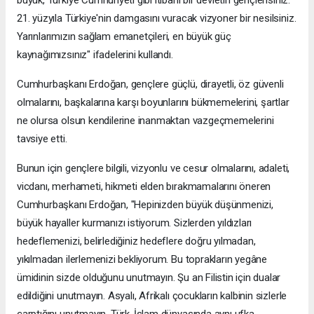
21. yüzyıla Türkiye'nin damgasını vuracak vizyoner bir nesilsiniz.
Yarınlarımızın sağlam emanetçileri, en büyük güç
kaynağımızsınız" ifadelerini kullandı.
Cumhurbaşkanı Erdoğan, gençlere güçlü, dirayetli, öz güvenli
olmalarını, başkalarına karşı boyunlarını bükmemelerini, şartlar
ne olursa olsun kendilerine inanmaktan vazgeçmemelerini
tavsiye etti.
Bunun için gençlere bilgili, vizyonlu ve cesur olmalarını, adaleti,
vicdanı, merhameti, hikmeti elden bırakmamalarını öneren
Cumhurbaşkanı Erdoğan, "Hepinizden büyük düşünmenizi,
büyük hayaller kurmanızı istiyorum. Sizlerden yıldızları
hedeflemenizi, belirlediğiniz hedeflere doğru yılmadan,
yıkılmadan ilerlemenizi bekliyorum. Bu toprakların yegâne
ümidinin sizde olduğunu unutmayın. Şu an Filistin için dualar
edildiğini unutmayın. Asyalı, Afrikalı çocukların kalbinin sizlerle
çarptığını unutmayın. Türk-İslam dünyasında aynı ufka