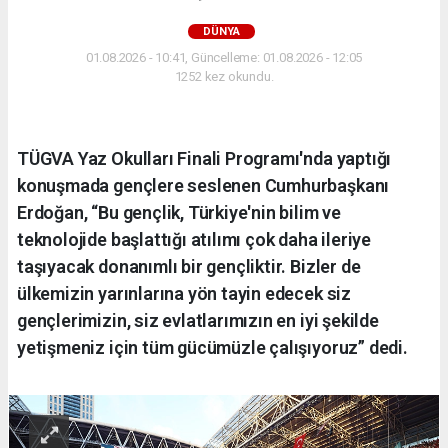
DÜNYA
01.08.2026 - 10:41, Güncelleme: 01.08.2026 - 12:05
1252 kez okundu.
TÜGVA Yaz Okulları Finali Programı'nda yaptığı
konuşmada gençlere seslenen Cumhurbaşkanı
Erdoğan, “Bu gençlik, Türkiye'nin bilim ve
teknolojide başlattığı atılımı çok daha ileriye
taşıyacak donanımlı bir gençliktir. Bizler de
ülkemizin yarınlarına yön tayin edecek siz
gençlerimizin, siz evlatlarımızın en iyi şekilde
yetişmeniz için tüm gücümüzle çalışıyoruz” dedi.