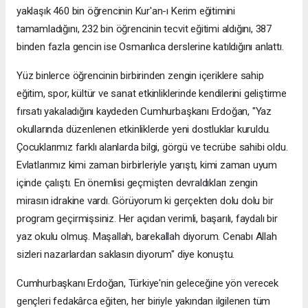
yaklaşık 460 bin öğrencinin Kur'an-ı Kerim eğitimini
tamamladığını, 232 bin öğrencinin tecvit eğitimi aldığını, 387
binden fazla gencin ise Osmanlıca derslerine katıldığını anlattı.
Yüz binlerce öğrencinin birbirinden zengin içeriklere sahip
eğitim, spor, kültür ve sanat etkinliklerinde kendilerini geliştirme
fırsatı yakaladığını kaydeden Cumhurbaşkanı Erdoğan, "Yaz
okullarında düzenlenen etkinliklerde yeni dostluklar kuruldu.
Çocuklarımız farklı alanlarda bilgi, görgü ve tecrübe sahibi oldu.
Evlatlarımız kimi zaman birbirleriyle yarıştı, kimi zaman uyum
içinde çalıştı. En önemlisi geçmişten devraldıkları zengin
mirasın idrakine vardı. Görüyorum ki gerçekten dolu dolu bir
program geçirmişsiniz. Her açıdan verimli, başarılı, faydalı bir
yaz okulu olmuş. Maşallah, barekallah diyorum. Cenabı Allah
sizleri nazarlardan saklasın diyorum" diye konuştu.
Cumhurbaşkanı Erdoğan, Türkiye'nin geleceğine yön verecek
gençleri fedakârca eğiten, her biriyle yakından ilgilenen tüm