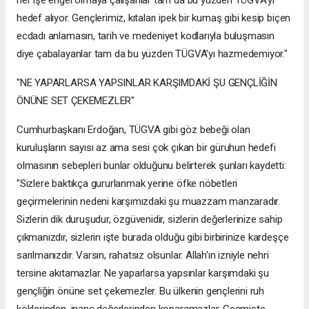
hedef alıyor. Gençlerimiz, kıtaları ipek bir kumaş gibi kesip biçen
ecdadı anlamasın, tarih ve medeniyet kodlarıyla buluşmasın
diye çabalayanlar tam da bu yüzden TÜGVA'yı hazmedemiyor."
"NE YAPARLARSA YAPSINLAR KARŞIMDAKİ ŞU GENÇLİĞİN
ÖNÜNE SET ÇEKEMEZLER"
Cumhurbaşkanı Erdoğan, TÜGVA gibi göz bebeği olan
kuruluşların sayısı az ama sesi çok çıkan bir güruhun hedefi
olmasının sebepleri bunlar olduğunu belirterek şunları kaydetti:
"Sizlere baktıkça gururlanmak yerine öfke nöbetleri
geçirmelerinin nedeni karşımızdaki şu muazzam manzaradır.
Sizlerin dik duruşudur, özgüvenidir, sizlerin değerlerinize sahip
çıkmanızdır, sizlerin işte burada olduğu gibi birbirinize kardeşçe
sarılmanızdır. Varsın, rahatsız olsunlar. Allah'ın izniyle nehri
tersine akıtamazlar. Ne yaparlarsa yapsınlar karşımdaki şu
gençliğin önüne set çekemezler. Bu ülkenin gençlerini ruh
köklerinden, inanç değerlerinden koparamazlar. Geçmişte