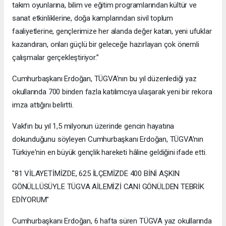
takım oyunlarına, bilim ve eğitim programlarından kültür ve
sanat etkinliklerine, doğa kamplarından sivil toplum
faaliyetlerine, gençlerimize her alanda değer katan, yeni ufuklar
kazandıran, onları güçlü bir geleceğe hazırlayan çok önemli
çalışmalar gerçekleştiriyor.”
Cumhurbaşkanı Erdoğan, TÜGVA'nın bu yıl düzenlediği yaz
okullarında 700 binden fazla katılımcıya ulaşarak yeni bir rekora
imza attığını belirtti.
Vakfın bu yıl 1,5 milyonun üzerinde gencin hayatına
dokunduğunu söyleyen Cumhurbaşkanı Erdoğan, TÜGVA'nın
Türkiye'nin en büyük gençlik hareketi hâline geldiğini ifade etti.
"81 VİLAYETİMİZDE, 625 İLÇEMİZDE 400 BİNİ AŞKIN
GÖNÜLLÜSÜYLE TÜGVA AİLEMİZİ CANI GÖNÜLDEN TEBRİK
EDİYORUM"
Cumhurbaşkanı Erdoğan, 6 hafta süren TÜGVA yaz okullarında