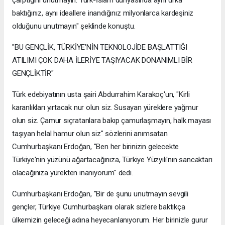
baktığınız, aynı ideallere inandığınız milyonlarca kardeşiniz
olduğunu unutmayın" şeklinde konuştu.
"BU GENÇLİK, TÜRKİYE’NİN TEKNOLOJİDE BAŞLATTIĞI
ATILIMI ÇOK DAHA İLERİYE TAŞIYACAK DONANIMLI BİR
GENÇLİKTİR"
Türk edebiyatının usta şairi Abdurrahim Karakoç'un, "Kirli
karanlıkları yırtacak nur olun siz. Susayan yüreklere yağmur
olun siz. Çamur sıçratanlara bakıp çamurlaşmayın, halk mayası
taşıyan helal hamur olun siz" sözlerini anımsatan
Cumhurbaşkanı Erdoğan, "Ben her birinizin gelecekte
Türkiye'nin yüzünü ağartacağınıza, Türkiye Yüzyılı'nın sancaktarı
olacağınıza yürekten inanıyorum" dedi.
Cumhurbaşkanı Erdoğan, "Bir de şunu unutmayın sevgili
gençler, Türkiye Cumhurbaşkanı olarak sizlere baktıkça
ülkemizin geleceği adına heyecanlanıyorum. Her birinizle gurur