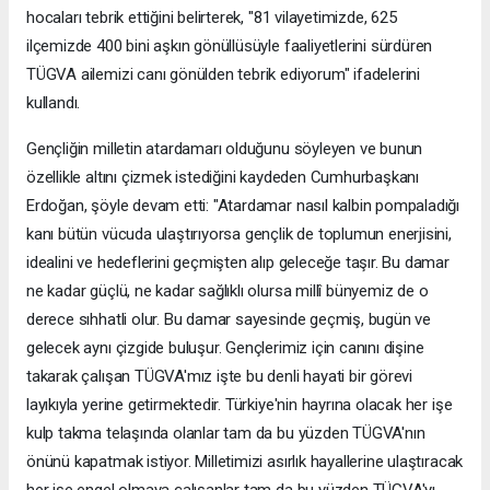
hocaları tebrik ettiğini belirterek, "81 vilayetimizde, 625
ilçemizde 400 bini aşkın gönüllüsüyle faaliyetlerini sürdüren
TÜGVA ailemizi canı gönülden tebrik ediyorum" ifadelerini
kullandı.
Gençliğin milletin atardamarı olduğunu söyleyen ve bunun
özellikle altını çizmek istediğini kaydeden Cumhurbaşkanı
Erdoğan, şöyle devam etti: "Atardamar nasıl kalbin pompaladığı
kanı bütün vücuda ulaştırıyorsa gençlik de toplumun enerjisini,
idealini ve hedeflerini geçmişten alıp geleceğe taşır. Bu damar
ne kadar güçlü, ne kadar sağlıklı olursa millî bünyemiz de o
derece sıhhatli olur. Bu damar sayesinde geçmiş, bugün ve
gelecek aynı çizgide buluşur. Gençlerimiz için canını dişine
takarak çalışan TÜGVA'mız işte bu denli hayati bir görevi
layıkıyla yerine getirmektedir. Türkiye'nin hayrına olacak her işe
kulp takma telaşında olanlar tam da bu yüzden TÜGVA'nın
önünü kapatmak istiyor. Milletimizi asırlık hayallerine ulaştıracak
her işe engel olmaya çalışanlar tam da bu yüzden TÜGVA'yı