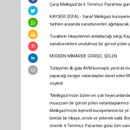
Çarşı Melikgazi’de 6 Temmuz Pazartesi gün
KAYSERİ (İGFA) - Sanat Melikgazi kursiyerle
tarihleri arasında sanatseverleri ağırlayacak.
Tuvallerin hikayelerinin anlatılacağı sergi, 
sanatseverlere unutulmaz bir görsel şölen 
MODERN MİMARİDE GÖRSEL ŞÖLEN
Türkiye’nin ilk gıda AVM konsepti, yerel ile
yapacağı sergiye vatandaşları davet eden Me
söyledi:
“Melikgazi’mizin bizleri en çok heyecanlandır
muazzam bir görsel şölen vatandaşlarımızı be
Melikgazi’mizin kıymetli kursiyerlerinin bir 
birinde bir hikaye, emek ve yetenek saklı. B
önemli. 6 Temmuz Pazartesi günü tüm sanats