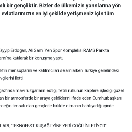
ı bir gençliktir. Bizler de ülkemizin yarınlarına yön
 evlatlarımızın en iyi şekilde yetişmeniz için tüm
yyip Erdoğan, Ali Sami Yen Spor Kompleksi RAMS Park'ta
mı'na katılarak bir konuşma yaptı.
n mensuplarını ve katılımcıları selamlarken Türkiye genelindeki
lerini iletti.
z'ında mavi rüzgârların estiği, fetih ruhunun kalplere işlediği güzel
ran bir atmosferde bir araya geldiklerini ifade eden Cumhurbaşkanı
ceğin timsali olan gençlerle birlikte olmanın bahtiyarlığı içinde
LARI, 'TEKNOFEST KUŞAĞI' YİNE YERİ GÖĞÜ İNLETİYOR"