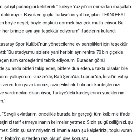
ıl ışıl parladığını belirterek "Türkiye Yüzyılı'nın mimarları maşallah
dolduruyor. Büyük ve güçlü Türkiye'nin yol başçıları, TEKNOFEST
leri böyle neşeli, böyle coşkulu görmek bizi çok mutlu ediyor. Bu
 birinize ayrı ayrı teşekkür ediyorum" ifadelerini kullandı.
atasaray Spor Kulübü'nün yöneticilerine ev sahiplikleri için teşekkür
: "Bu stadyumu sizlerle yani her biri ayrı renkte 70 bin çiçekle
eçen tüm kardeşlerimi tebrik ediyorum. Buradan gönül
e şu anda bizleri takip eden, bizlere dua eden, uzakta olsalar bile
ımı yolluyorum. Gazze'de, Batı Şeria'da, Lübnan'da, İsrail'in vahşi
veren tüm yavrularımızı, sizin Filistinli, Lübnanlı kardeşlerinizi
 yardımcıları olsun diyor, Türkiye'deki kardeşlerinin yüreklerinin
m."
evgili evlatlarım, öncelikle burada bir gerçeği tüm kalbimle ifade
inizi tarif etmeye inanın kelimeler yetmez. Sizin şu güzelliğinizi, şu
ez. Sizin şu samimiyetinizi, imanla atan şu kalplerinizi, toplu vuran
. Rabb'im sizlerden razı olsun" diye konuştu.