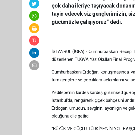
çok daha ileriye taşıyacak donanıml
tayin edecek siz gençlerimizin, siz
gücümüzle çalışıyoruz” dedi.
İSTANBUL (İGFA) - Cumhurbaşkanı Recep Ta
düzenlenen TÜGVA Yaz Okulları Finali Progra
Cumhurbaşkanı Erdoğan, konuşmasında, vakfı
tüm gençlere ve çocuklara selamlarını ve sevgi
Yeditepe'nin kardeş kardeş gülümsediği, Boğa
İstanbul'da, rengârenk çiçek bahçesini andı
Erdoğan; umudun, sevginin, aydınlığın ve gele
olduğunu dile getirdi.
"BÜYÜK VE GÜÇLÜ TÜRKİYE'NİN YOL BAŞÇI