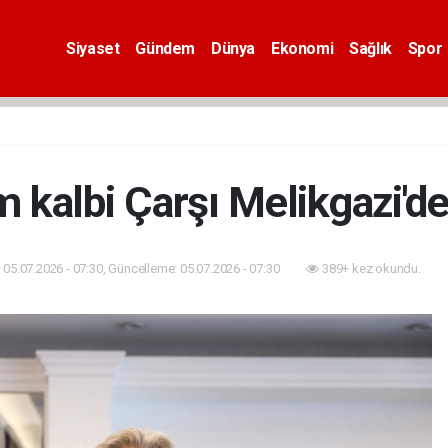
Siyaset
Gündem
Dünya
Ekonomi
Sağlık
Spor
 kalbi Çarşı Melikgazi'd
05.07.2026 - 07:30, Güncelleme: 05.07.2026 - 07:30
389+ kez okundu.