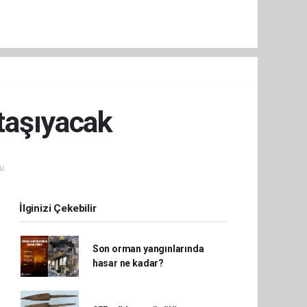
 taşıyacak
u.
İlginizi Çekebilir
Son orman yangınlarında
hasar ne kadar?