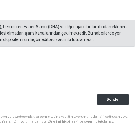
), Demirören Haber Ajansı (DHA) ve diğer ajanslar tarafından eklenen
lesi olmadan ajans kanallarından çekilmektedir. Bu haberlerde yer
 olup sitemizin hiç bir editörü sorumlu tutulamaz...
Gönder
nuyor ve gazetesondakika.com sitesine yaptığınız yorumunuzla ilgili doğrudan veya
. Yazılan tüm yorumlardan site yönetimi hiçbir şekilde sorumlu tutulamaz.