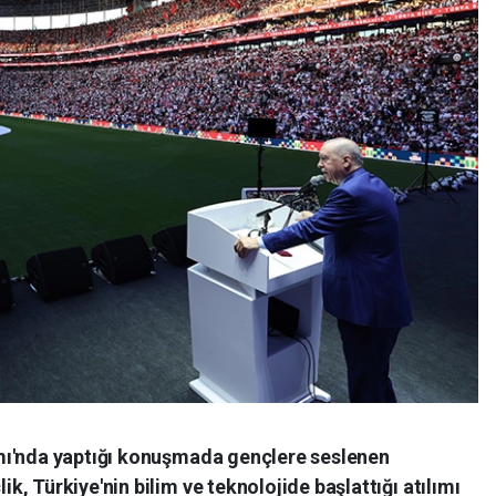
mı'nda yaptığı konuşmada gençlere seslenen
, Türkiye'nin bilim ve teknolojide başlattığı atılımı