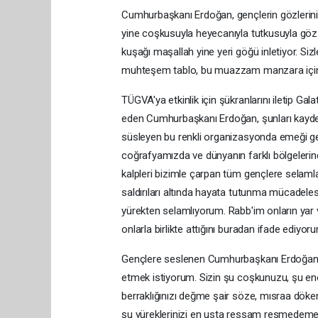
Cumhurbaşkanı Erdoğan, gençlerin gözlerinin ış
yine coşkusuyla heyecanıyla tutkusuyla göz 
kuşağı maşallah yine yeri göğü inletiyor. Siz
muhteşem tablo, bu muazzam manzara için her
TÜGVA'ya etkinlik için şükranlarını iletip Gal
eden Cumhurbaşkanı Erdoğan, şunları kaydetti
süsleyen bu renkli organizasyonda emeği g
coğrafyamızda ve dünyanın farklı bölgelerind
kalpleri bizimle çarpan tüm gençlere selamlar
saldırıları altında hayata tutunma mücadelesi 
yürekten selamlıyorum. Rabb'im onların yar ve
onlarla birlikte attığını buradan ifade ediyoru
Gençlere seslenen Cumhurbaşkanı Erdoğan, "S
etmek istiyorum. Sizin şu coşkunuzu, şu enerj
berraklığınızı değme şair söze, mısraa dökem
şu yüreklerinizi en usta ressam resmedemez