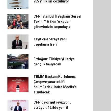
955 yıllık sır çözülüyor
CHP İstanbul İl Başkanı Gürsel
Tekin: ‘16 Ekim’e kadar
görevimizin başındayız’
Kayıt dışı paraya yeni
uygulama freni
Erdoğan: Türkiye'yi ileriye
gençlik taşıyacak
TBMM Başkanı Kurtulmuş:
Çerçeve yasa teklifi
önümüzdeki hafta Meclis'e
sunulacak
CHP'de örgüt revizyonu
sürüyor: 12 ilde yeni il