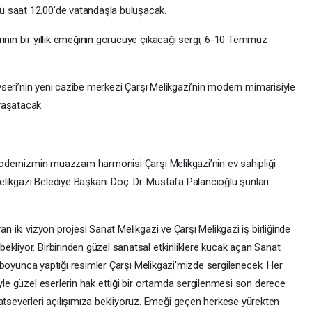
ü saat 12.00’de vatandaşla buluşacak.
rinin bir yıllık emeğinin görücüye çıkacağı sergi, 6-10 Temmuz
Kayseri’nin yeni cazibe merkezi Çarşı Melikgazi’nin modern mimarisiyle
yaşatacak.
 modernizmin muazzam harmonisi Çarşı Melikgazi’nin ev sahipliği
likgazi Belediye Başkanı Doç. Dr. Mustafa Palancıoğlu şunları
an iki vizyon projesi Sanat Melikgazi ve Çarşı Melikgazi iş birliğinde
kliyor. Birbirinden güzel sanatsal etkinliklere kucak açan Sanat
yıl boyunca yaptığı resimler Çarşı Melikgazi’mizde sergilenecek. Her
öyle güzel eserlerin hak ettiği bir ortamda sergilenmesi son derece
everleri açılışımıza bekliyoruz. Emeği geçen herkese yürekten