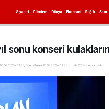
Siyaset
Gündem
Dünya
Ekonomi
Sağlık
Spor
ıl sonu konseri kulakların 
05.07.2026 - 11:35, Güncelleme: 05.07.2026 - 11:35
1278+ kez okundu.