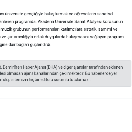
sını üniversite gençliğiyle buluşturmak ve öğrencilerin sanatsal
enlenen programda, Akademi Üniversite Sanat Atölyesi korosunun
n müzik grubunun performansları katılımcılara estetik, samimi ve
 ve şiir aracılığıyla ortak duygularda buluşmasını sağlayan program,
ne dair bağları güçlendirdi.
), Demirören Haber Ajansı (DHA) ve diğer ajanslar tarafından eklenen
lesi olmadan ajans kanallarından çekilmektedir. Bu haberlerde yer
 olup sitemizin hiç bir editörü sorumlu tutulamaz...