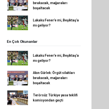
bırakacak, mağaraları
boşaltacak
Lukaku Fener’e mi, Beşiktaş’a
mı geliyor?
En Çok Okunanlar
Lukaku Fener’e mi, Beşiktaş’a
mı geliyor?
Akın Gürlek: Örgüt silahları
bırakacak, mağaraları
boşaltacak
Terörsüz Türkiye yasa teklifi
komisyondan geçti