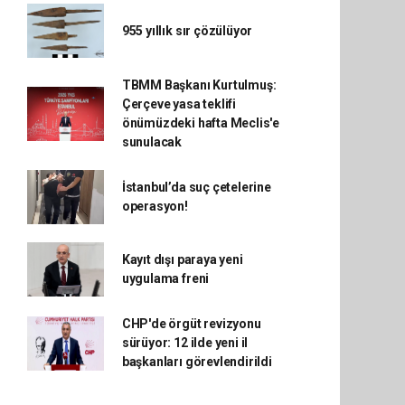
955 yıllık sır çözülüyor
TBMM Başkanı Kurtulmuş:
Çerçeve yasa teklifi
önümüzdeki hafta Meclis'e
sunulacak
İstanbul’da suç çetelerine
operasyon!
Kayıt dışı paraya yeni
uygulama freni
CHP'de örgüt revizyonu
sürüyor: 12 ilde yeni il
başkanları görevlendirildi