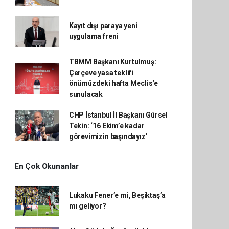
Kayıt dışı paraya yeni
uygulama freni
TBMM Başkanı Kurtulmuş:
Çerçeve yasa teklifi
önümüzdeki hafta Meclis'e
sunulacak
CHP İstanbul İl Başkanı Gürsel
Tekin: ‘16 Ekim’e kadar
görevimizin başındayız’
En Çok Okunanlar
Lukaku Fener’e mi, Beşiktaş’a
mı geliyor?