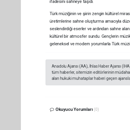
ifadesini sahneye taşıdı.
Türk müziğinin ve şiirin zengin kültürel mira
üretimlerine sahne oluşturma amacıyla düz
seslendirdiği eserler ve ardından sahne ala
kültürel bir atmosfer sundu. Gençlerin müzik
geleneksel ve modern yorumlarla Türk müziği
Anadolu Ajansı (AA), İhlas Haber Ajansı (İHA
tüm haberler, sitemizin editörlerinin müdaha
alan hukuki muhataplar haberi geçen ajanslar
Okuyucu Yorumları
(0)