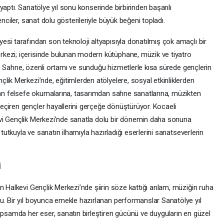
aptı. Sanatölye yıl sonu konserinde birbirinden başarılı
nciler, sanat dolu gösterileriyle büyük beğeni topladı.
si tarafından son teknoloji altyapısıyla donatılmış çok amaçlı bir
kezi; içerisinde bulunan modern kütüphane, müzik ve tiyatro
Genç Sahne, özenli ortamı ve sunduğu hizmetlerle kısa sürede gençlerin
lik Merkezi’nde, eğitimlerden atölyelere, sosyal etkinliklerden
ndan felsefe okumalarına, tasarımdan sahne sanatlarına, müzikten
çiren gençler hayallerini gerçeğe dönüştürüyor. Kocaeli
vi Gençlik Merkezi’nde sanatla dolu bir dönemin daha sonuna
 tutkuyla ve sanatın ilhamıyla hazırladığı eserlerini sanatseverlerin
İ
n Halkevi Gençlik Merkezi’nde şiirin söze kattığı anlam, müziğin ruha
u. Bir yıl boyunca emekle hazırlanan performanslar Sanatölye yıl
apsamda her eser, sanatın birleştiren gücünü ve duyguların en güzel