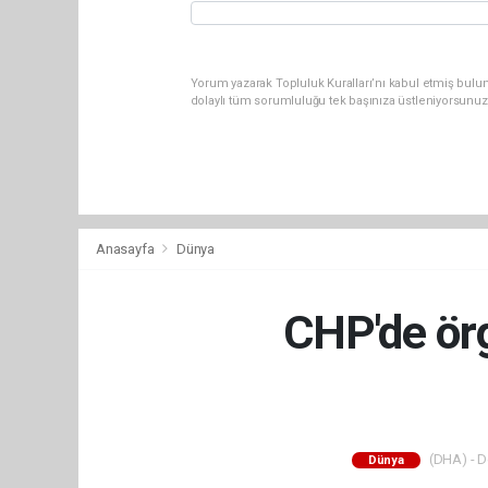
Yorum yazarak Topluluk Kuralları’nı kabul etmiş bulu
dolaylı tüm sorumluluğu tek başınıza üstleniyorsunuz
Anasayfa
Dünya
CHP'de örg
(DHA) - De
Dünya