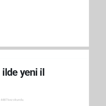
lde yeni il
i
4487 kez okundu.