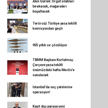
Akın Gürlek: Örgüt silahları
bırakacak, mağaraları
boşaltacak
Terörsüz Türkiye yasa teklifi
komisyondan geçti
955 yıllık sır çözülüyor
TBMM Başkanı Kurtulmuş:
Çerçeve yasa teklifi
önümüzdeki hafta Meclis'e
sunulacak
İstanbul’da suç çetelerine
operasyon!
Kayıt dışı paraya yeni