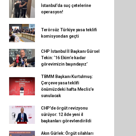
İstanbul’da suç çetelerine
operasyon!
Terörsüz Türkiye yasa teklifi
komisyondan geçti
CHP İstanbul İl Başkanı Gürsel
Tekin: ‘16 Ekim’e kadar
görevimizin başındayız’
TBMM Başkanı Kurtulmuş:
Çerçeve yasa teklifi
önümüzdeki hafta Meclis'e
sunulacak
CHP'de örgüt revizyonu
sürüyor: 12 ilde yeni il
başkanları görevlendirildi
Akın Gürlek: Örgüt silahları