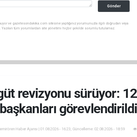
Gönder
nuyor ve gazetesondakika.com sitesine yaptığınız yorumunuzla ilgili doğrudan veya
. Yazılan tüm yorumlardan site yönetimi hiçbir şekilde sorumlu tutulamaz.
üt revizyonu sürüyor: 12 i
başkanları görevlendirild
mirören Haber Ajansı | 01.08.2026 - 16:23, Güncelleme: 02.08.2026 - 18:59