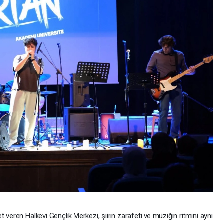
 veren Halkevi Gençlik Merkezi, şiirin zarafeti ve müziğin ritmini aynı