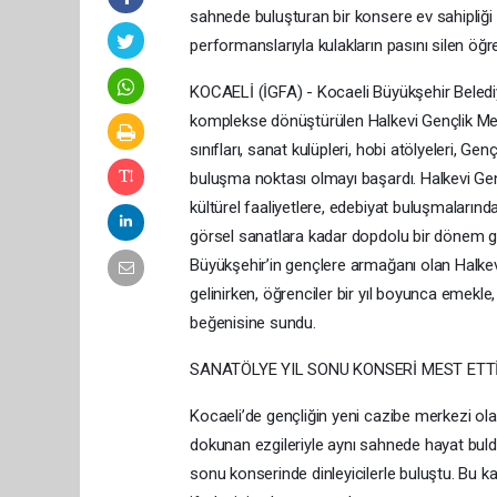
sahnede buluşturan bir konsere ev sahipliği y
performanslarıyla kulakların pasını silen öğre
KOCAELİ (İGFA) - Kocaeli Büyükşehir Belediye
komplekse dönüştürülen Halkevi Gençlik Mer
sınıfları, sanat kulüpleri, hobi atölyeleri, 
buluşma noktası olmayı başardı. Halkevi Genç
kültürel faaliyetlere, edebiyat buluşmaları
görsel sanatlara kadar dopdolu bir dönem ge
Büyükşehir’in gençlere armağanı olan Halke
gelinirken, öğrenciler bir yıl boyunca emekle,
beğenisine sundu.
SANATÖLYE YIL SONU KONSERİ MEST ETT
Kocaeli’de gençliğin yeni cazibe merkezi ola
dokunan ezgileriyle aynı sahnede hayat buld
sonu konserinde dinleyicilerle buluştu. Bu k