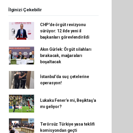
İlginizi Çekebilir
CHP'de örgüt revizyonu
sürüyor: 12 ilde yeni il
başkanları görevlendirildi
Akın Gürlek: Örgüt silahları
bırakacak, mağaraları
boşaltacak
İstanbul’da suç çetelerine
operasyon!
Lukaku Fener’e mi, Beşiktaş’a
mı geliyor?
Terörsüz Türkiye yasa teklifi
komisyondan geçti