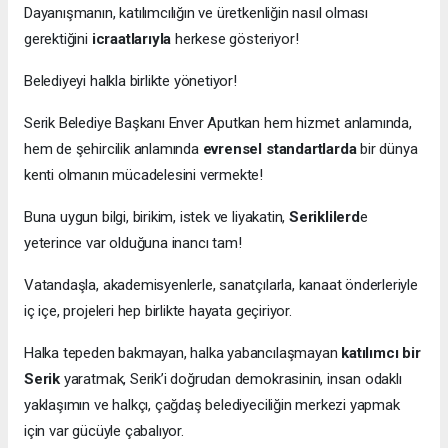
Dayanışmanın, katılımcılığın ve üretkenliğin nasıl olması
gerektiğini
icraatlarıyla
herkese gösteriyor!
Belediyeyi halkla birlikte yönetiyor!
Serik Belediye Başkanı Enver Aputkan hem hizmet anlamında,
hem de şehircilik anlamında
evrensel standartlarda
bir dünya
kenti olmanın mücadelesini vermekte!
Buna uygun bilgi, birikim, istek ve liyakatin,
Seriklilerd
e
yeterince var olduğuna inancı tam!
Vatandaşla, akademisyenlerle, sanatçılarla, kanaat önderleriyle
iç içe, projeleri hep birlikte hayata geçiriyor.
Halka tepeden bakmayan, halka yabancılaşmayan
katılımcı bir
Serik
yaratmak, Serik’i doğrudan demokrasinin, insan odaklı
yaklaşımın ve halkçı, çağdaş belediyeciliğin merkezi yapmak
için var gücüyle çabalıyor.