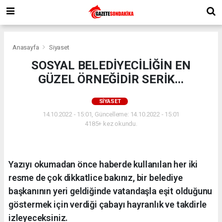
Anasayfa
Siyaset
SOSYAL BELEDİYECİLİĞİN EN
GÜZEL ÖRNEĞİDİR SERİK...
SIYASET
14.10.2022 - 15:01, Güncelleme: 14.10.2022 - 15:01
4185+ kez okundu.
Yazıyı okumadan önce haberde kullanılan her iki
resme de çok dikkatlice bakınız, bir belediye
başkanının yeri geldiğinde vatandaşla eşit olduğunu
göstermek için verdiği çabayı hayranlık ve takdirle
izleyeceksiniz.