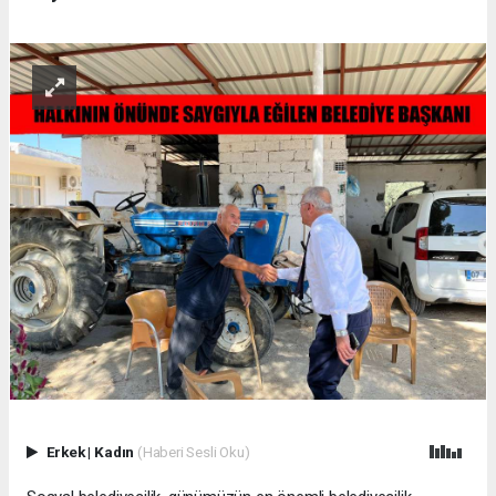
Erkek
|
Kadın
(Haberi Sesli Oku)