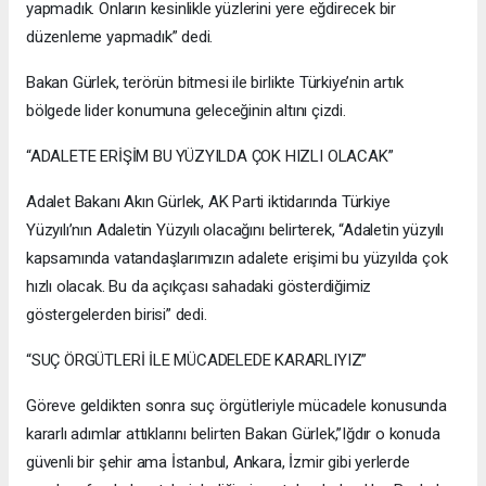
yapmadık. Onların kesinlikle yüzlerini yere eğdirecek bir
düzenleme yapmadık” dedi.
Bakan Gürlek, terörün bitmesi ile birlikte Türkiye’nin artık
bölgede lider konumuna geleceğinin altını çizdi.
“ADALETE ERİŞİM BU YÜZYILDA ÇOK HIZLI OLACAK”
Adalet Bakanı Akın Gürlek, AK Parti iktidarında Türkiye
Yüzyılı’nın Adaletin Yüzyılı olacağını belirterek, “Adaletin yüzyılı
kapsamında vatandaşlarımızın adalete erişimi bu yüzyılda çok
hızlı olacak. Bu da açıkçası sahadaki gösterdiğimiz
göstergelerden birisi” dedi.
“SUÇ ÖRGÜTLERİ İLE MÜCADELEDE KARARLIYIZ”
Göreve geldikten sonra suç örgütleriyle mücadele konusunda
kararlı adımlar attıklarını belirten Bakan Gürlek,”Iğdır o konuda
güvenli bir şehir ama İstanbul, Ankara, İzmir gibi yerlerde