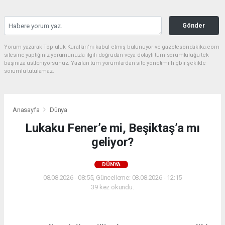
Gönder
Yorum yazarak Topluluk Kuralları’nı kabul etmiş bulunuyor ve gazetesondakika.com
sitesine yaptığınız yorumunuzla ilgili doğrudan veya dolaylı tüm sorumluluğu tek
başınıza üstleniyorsunuz. Yazılan tüm yorumlardan site yönetimi hiçbir şekilde
sorumlu tutulamaz.
Anasayfa
Dünya
Lukaku Fener’e mi, Beşiktaş’a mı
geliyor?
DÜNYA
08.08.2026 - 08:55, Güncelleme: 08.08.2026 - 12:15
39 kez okundu.