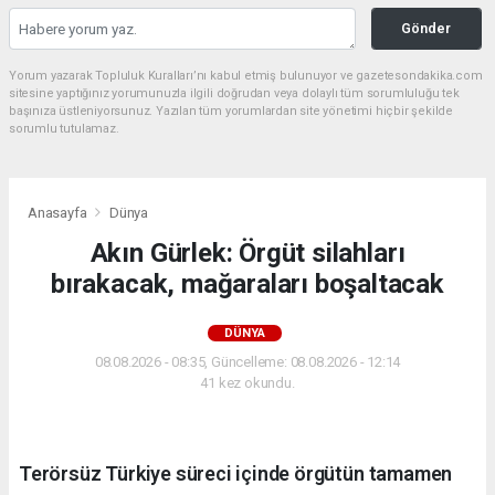
Gönder
Yorum yazarak Topluluk Kuralları’nı kabul etmiş bulunuyor ve gazetesondakika.com
sitesine yaptığınız yorumunuzla ilgili doğrudan veya dolaylı tüm sorumluluğu tek
başınıza üstleniyorsunuz. Yazılan tüm yorumlardan site yönetimi hiçbir şekilde
sorumlu tutulamaz.
Anasayfa
Dünya
Akın Gürlek: Örgüt silahları
bırakacak, mağaraları boşaltacak
DÜNYA
08.08.2026 - 08:35, Güncelleme: 08.08.2026 - 12:14
41 kez okundu.
Terörsüz Türkiye süreci içinde örgütün tamamen