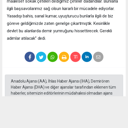
maalesef sokak çeteleri dediğimiz çeteler dadandılar. Bunlarla
ilgili başsavcılarımız sağ olsun kararlı bir mücadele ediyorlar.
Yasadışı bahis, sanal kumar, uyuşturucu bunlarla ilgili de biz
göreve geldiğimizde zaten genelge çıkartmıştık. Kesinlikle
devlet bu alanlarda demir yumruğunu hissettirecek. Gerekli
adımlar atılacak” dedi.
Anadolu Ajansı (AA), İhlas Haber Ajansı (İHA), Demirören
Haber Ajansı (DHA) ve diğer ajanslar tarafından eklenen tüm
haberler, sitemizin editörlerinin müdahalesi olmadan ajans
kanallarından çekilmektedir. Bu haberlerde yer alan hukuki
muhataplar haberi geçen ajanslar olup sitemizin hiç bir
editörü sorumlu tutulamaz...