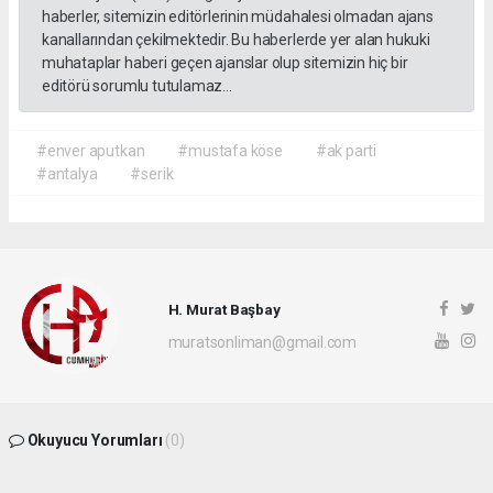
haberler, sitemizin editörlerinin müdahalesi olmadan ajans
kanallarından çekilmektedir. Bu haberlerde yer alan hukuki
muhataplar haberi geçen ajanslar olup sitemizin hiç bir
editörü sorumlu tutulamaz...
#enver aputkan
#mustafa köse
#ak parti
#antalya
#serik
H. Murat Başbay
muratsonliman@gmail.com
Okuyucu Yorumları
(0)