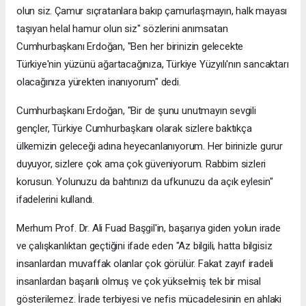
olun siz. Çamur sıçratanlara bakıp çamurlaşmayın, halk mayası
taşıyan helal hamur olun siz" sözlerini anımsatan
Cumhurbaşkanı Erdoğan, "Ben her birinizin gelecekte
Türkiye'nin yüzünü ağartacağınıza, Türkiye Yüzyılı'nın sancaktarı
olacağınıza yürekten inanıyorum" dedi.
Cumhurbaşkanı Erdoğan, "Bir de şunu unutmayın sevgili
gençler, Türkiye Cumhurbaşkanı olarak sizlere baktıkça
ülkemizin geleceği adına heyecanlanıyorum. Her birinizle gurur
duyuyor, sizlere çok ama çok güveniyorum. Rabbim sizleri
korusun. Yolunuzu da bahtınızı da ufkunuzu da açık eylesin"
ifadelerini kullandı.
Merhum Prof. Dr. Ali Fuad Başgil'in, başarıya giden yolun irade
ve çalışkanlıktan geçtiğini ifade eden "Az bilgili, hatta bilgisiz
insanlardan muvaffak olanlar çok görülür. Fakat zayıf iradeli
insanlardan başarılı olmuş ve çok yükselmiş tek bir misal
gösterilemez. İrade terbiyesi ve nefis mücadelesinin en ahlaki