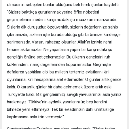
olmasının sebepleri bunlar olduğunu belirterek şunları kaydetti:
"Sizlere baktıkça gururlanmak yerine öfke nöbetleri
geçirmelerinin nedeni karşımızdaki şu muazzam manzaradır.
Sizlerin dik duruşudur, özgüvenidir, sizlerin değerlerinize sahip
çıkmanızdır, sizlerin işte burada olduğu gibi birbirinize kardeşçe
sarılmanızdır. Varsın, rahatsız olsunlar. Allah'ın izniyle nehri
tersine akıtamazlar. Ne yaparlarsa yapsınlar karşımdaki şu
gençliğin önüne set çekemezler. Bu ülkenin gençlerini ruh
köklerinden, inanç değerlerinden koparamazlar. Geçmişte
defalarca yaptıkları gibi bu milletin tertemiz evlatlarını kirli
oyunlarına, kirli hesaplarına alet edemezler. O günler artık geride
kaldı. O karanlık günler bir daha gelmemek üzere artık eski
Türkiye'de kaldı. Biz gençlerimizi, sevgili yavrularımızı asla yalnız
bırakmayız. Türkiye'nin aydınlık yarınlarını üç beş kendini
bilmeze yem ettirmeyiz. Tek bir evladımızın dahi ümitsizliğe
kapılmasına asla izin vermeyiz."
Cumhurbaşkanı Erdoğan, gençlere seslenerek, "Sizler tarihe