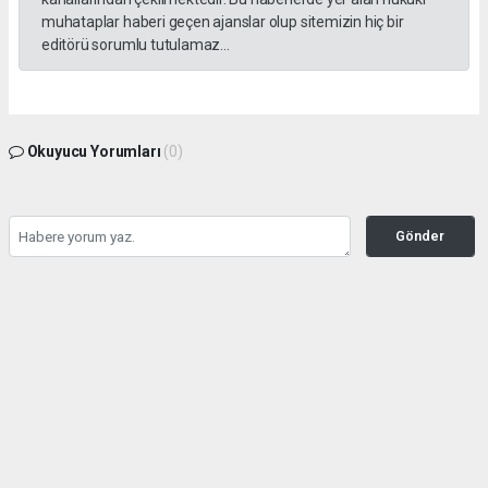
muhataplar haberi geçen ajanslar olup sitemizin hiç bir
editörü sorumlu tutulamaz...
Okuyucu Yorumları
(0)
Gönder
Yorum yazarak Topluluk Kuralları’nı kabul etmiş bulunuyor ve gazetesondakika.com
sitesine yaptığınız yorumunuzla ilgili doğrudan veya dolaylı tüm sorumluluğu tek
başınıza üstleniyorsunuz. Yazılan tüm yorumlardan site yönetimi hiçbir şekilde
sorumlu tutulamaz.
haber paketi
haber scripti
haber yazılımı
Tüm hakları saklı tutulmaktadır.Copyright 2026©