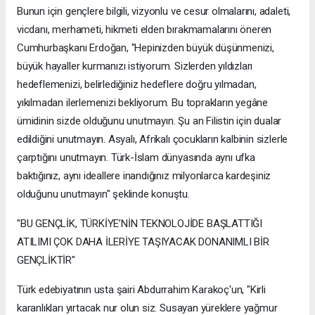
Bunun için gençlere bilgili, vizyonlu ve cesur olmalarını, adaleti,
vicdanı, merhameti, hikmeti elden bırakmamalarını öneren
Cumhurbaşkanı Erdoğan, "Hepinizden büyük düşünmenizi,
büyük hayaller kurmanızı istiyorum. Sizlerden yıldızları
hedeflemenizi, belirlediğiniz hedeflere doğru yılmadan,
yıkılmadan ilerlemenizi bekliyorum. Bu toprakların yegâne
ümidinin sizde olduğunu unutmayın. Şu an Filistin için dualar
edildiğini unutmayın. Asyalı, Afrikalı çocukların kalbinin sizlerle
çarptığını unutmayın. Türk-İslam dünyasında aynı ufka
baktığınız, aynı ideallere inandığınız milyonlarca kardeşiniz
olduğunu unutmayın" şeklinde konuştu.
"BU GENÇLİK, TÜRKİYE’NİN TEKNOLOJİDE BAŞLATTIĞI
ATILIMI ÇOK DAHA İLERİYE TAŞIYACAK DONANIMLI BİR
GENÇLİKTİR"
Türk edebiyatının usta şairi Abdurrahim Karakoç'un, "Kirli
karanlıkları yırtacak nur olun siz. Susayan yüreklere yağmur