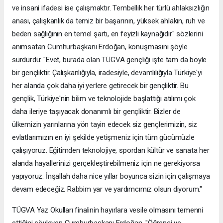
ve insani ifadesi ise çalışmaktır. Tembellik her türlü ahlaksızlığın
anası, çalışkanlık da temiz bir başarının, yüksek ahlakın, ruh ve
beden sağlığının en temel şartı, en feyizli kaynağıdır" sözlerini
anımsatan Cumhurbaşkanı Erdoğan, konuşmasını şöyle
sürdürdü: "Evet, burada olan TÜGVA gençliği işte tam da böyle
bir gençliktir. Çalışkanlığıyla, iradesiyle, devamlılığıyla Türkiye'yi
her alanda çok daha iyi yerlere getirecek bir gençliktir. Bu
gençlik, Türkiye'nin bilim ve teknolojide başlattığı atılımı çok
daha ileriye taşıyacak donanımlı bir gençliktir. Bizler de
ülkemizin yarınlarına yön tayin edecek siz gençlerimizin, siz
evlatlarımızın en iyi şekilde yetişmeniz için tüm gücümüzle
çalışıyoruz. Eğitimden teknolojiye, spordan kültür ve sanata her
alanda hayallerinizi gerçekleştirebilmeniz için ne gerekiyorsa
yapıyoruz. İnşallah daha nice yıllar boyunca sizin için çalışmaya
devam edeceğiz. Rabbim yar ve yardımcımız olsun diyorum."
TÜGVA Yaz Okulları finalinin hayırlara vesile olmasını temenni
ettiğini söyleyen Cumhurbaşkanı Erdoğan, "Öğrenci ve