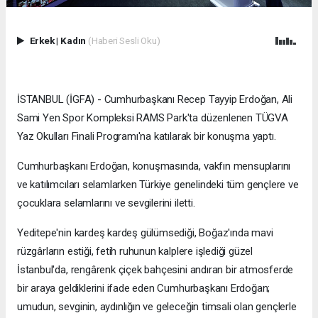
Erkek
|
Kadın
(Haberi Sesli Oku)
İSTANBUL (İGFA) - Cumhurbaşkanı Recep Tayyip Erdoğan, Ali
Sami Yen Spor Kompleksi RAMS Park'ta düzenlenen TÜGVA
Yaz Okulları Finali Programı'na katılarak bir konuşma yaptı.
Cumhurbaşkanı Erdoğan, konuşmasında, vakfın mensuplarını
ve katılımcıları selamlarken Türkiye genelindeki tüm gençlere ve
çocuklara selamlarını ve sevgilerini iletti.
Yeditepe'nin kardeş kardeş gülümsediği, Boğaz'ında mavi
rüzgârların estiği, fetih ruhunun kalplere işlediği güzel
İstanbul'da, rengârenk çiçek bahçesini andıran bir atmosferde
bir araya geldiklerini ifade eden Cumhurbaşkanı Erdoğan;
umudun, sevginin, aydınlığın ve geleceğin timsali olan gençlerle