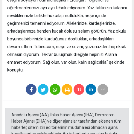
öğretmenlerimizi ayrı ayrı tebrik ediyorum. Yaz tatilinizin kalanını
sevdiklerinizle birlikte huzurla, mutlulukla, neşe içinde
geçirmenizi temenni ediyorum. Ailelerinize, kardeşlerinize,
arkadaşlarınıza benden kucak dolusu selam götürün. Yaz okulu
boyunca birbirinizle kurduğunuz dostlukları, arkadaşlıkları
devam ettirin. Tebessüm, neşe ve sevinç yüzünüzden hiç eksik
olmasın diyorum. Tekrar buluşmak dileğiyle hepinizi Allah'a
emanet ediyorum. Sağ olun, var olun, kalın sağlıcakla" şeklinde
konuştu.
Anadolu Ajansı (AA), İhlas Haber Ajansı (İHA), Demirören
Haber Ajansı (DHA) ve diğer ajanslar tarafından eklenen tüm
haberler, sitemizin editörlerinin müdahalesi olmadan ajans
kanallarından çekilmektedir. Bu haberlerde yer alan hukuki