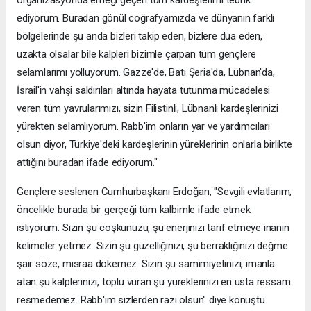
ediyorum. Buradan gönül coğrafyamızda ve dünyanın farklı
bölgelerinde şu anda bizleri takip eden, bizlere dua eden,
uzakta olsalar bile kalpleri bizimle çarpan tüm gençlere
selamlarımı yolluyorum. Gazze'de, Batı Şeria'da, Lübnan'da,
İsrail'in vahşi saldırıları altında hayata tutunma mücadelesi
veren tüm yavrularımızı, sizin Filistinli, Lübnanlı kardeşlerinizi
yürekten selamlıyorum. Rabb'im onların yar ve yardımcıları
olsun diyor, Türkiye'deki kardeşlerinin yüreklerinin onlarla birlikte
attığını buradan ifade ediyorum."
Gençlere seslenen Cumhurbaşkanı Erdoğan, "Sevgili evlatlarım,
öncelikle burada bir gerçeği tüm kalbimle ifade etmek
istiyorum. Sizin şu coşkunuzu, şu enerjinizi tarif etmeye inanın
kelimeler yetmez. Sizin şu güzelliğinizi, şu berraklığınızı değme
şair söze, mısraa dökemez. Sizin şu samimiyetinizi, imanla
atan şu kalplerinizi, toplu vuran şu yüreklerinizi en usta ressam
resmedemez. Rabb'im sizlerden razı olsun" diye konuştu.