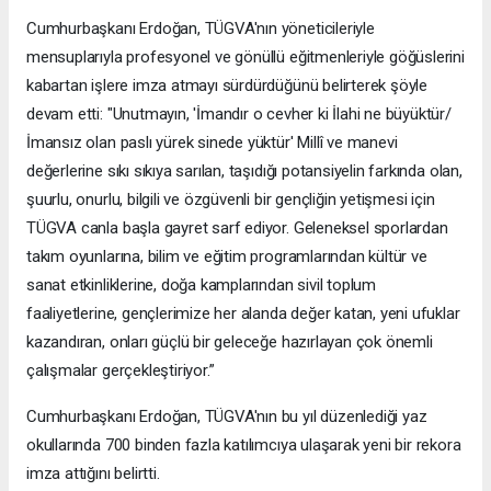
Cumhurbaşkanı Erdoğan, TÜGVA'nın yöneticileriyle
mensuplarıyla profesyonel ve gönüllü eğitmenleriyle göğüslerini
kabartan işlere imza atmayı sürdürdüğünü belirterek şöyle
devam etti: "Unutmayın, 'İmandır o cevher ki İlahi ne büyüktür/
İmansız olan paslı yürek sinede yüktür' Millî ve manevi
değerlerine sıkı sıkıya sarılan, taşıdığı potansiyelin farkında olan,
şuurlu, onurlu, bilgili ve özgüvenli bir gençliğin yetişmesi için
TÜGVA canla başla gayret sarf ediyor. Geleneksel sporlardan
takım oyunlarına, bilim ve eğitim programlarından kültür ve
sanat etkinliklerine, doğa kamplarından sivil toplum
faaliyetlerine, gençlerimize her alanda değer katan, yeni ufuklar
kazandıran, onları güçlü bir geleceğe hazırlayan çok önemli
çalışmalar gerçekleştiriyor.”
Cumhurbaşkanı Erdoğan, TÜGVA'nın bu yıl düzenlediği yaz
okullarında 700 binden fazla katılımcıya ulaşarak yeni bir rekora
imza attığını belirtti.