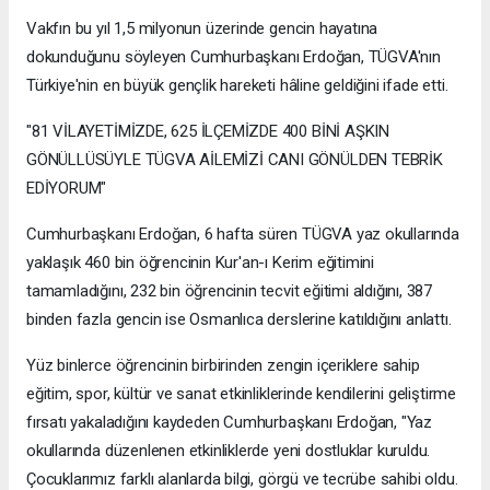
Vakfın bu yıl 1,5 milyonun üzerinde gencin hayatına
dokunduğunu söyleyen Cumhurbaşkanı Erdoğan, TÜGVA'nın
Türkiye'nin en büyük gençlik hareketi hâline geldiğini ifade etti.
"81 VİLAYETİMİZDE, 625 İLÇEMİZDE 400 BİNİ AŞKIN
GÖNÜLLÜSÜYLE TÜGVA AİLEMİZİ CANI GÖNÜLDEN TEBRİK
EDİYORUM"
Cumhurbaşkanı Erdoğan, 6 hafta süren TÜGVA yaz okullarında
yaklaşık 460 bin öğrencinin Kur'an-ı Kerim eğitimini
tamamladığını, 232 bin öğrencinin tecvit eğitimi aldığını, 387
binden fazla gencin ise Osmanlıca derslerine katıldığını anlattı.
Yüz binlerce öğrencinin birbirinden zengin içeriklere sahip
eğitim, spor, kültür ve sanat etkinliklerinde kendilerini geliştirme
fırsatı yakaladığını kaydeden Cumhurbaşkanı Erdoğan, "Yaz
okullarında düzenlenen etkinliklerde yeni dostluklar kuruldu.
Çocuklarımız farklı alanlarda bilgi, görgü ve tecrübe sahibi oldu.