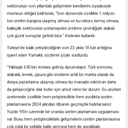
sektörünün son yıllardaki gelişiminin kendilerini ziyadesiyle
memnun ettiğini belirterek, "Son dönemde özellikle 1 milyon
ton üretim barajına ulaşmış olması ve bu rekoru kırmış olması,
balıkçılık sektörünün potansiyelini üretime çevirdiğiyle alakalı
çok güzel sonuçlar getirdi bize." ifadesini kullandı.
Türkiye'de balık yetiştiriciliğinin son 23 yılda 10 kat arttığına
işaret eden Yumaklı, sözlerini şöyle sürdürdü:
"Yaklaşık 650 bin tonlara gelmiş durumdayız. Türk somonu,
alabalık, levrek, çipura gibi ürünlerin artık bir marka olarak da
dünya pazarlarına ulaşmış olması bu manada sektörün daha
da gelişeceğine dair bizler için umut verici bir durum. Su ürünleri
üretiminde özellikle hem yetiştiricilikte hem avcılıkta üretim
planlamasına 2024 yılından itibaren geçmiştik hatırlarsanız.
Yüzde 95'in üzerinde bir oranda üretim planlaması uygulaması
var. Bunu hem yetiştiricilikteki gelişmelerin üretim planlamasına
çok ciddi bir şekilde katkı vermesi hem de avcılıktaki