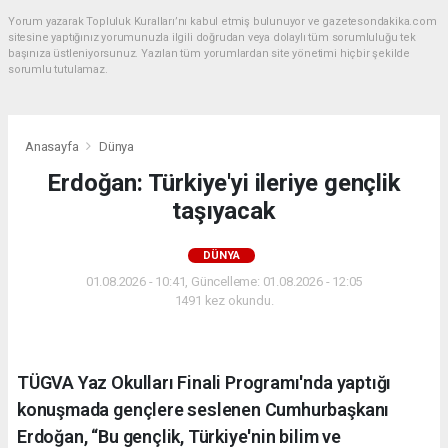
Yorum yazarak Topluluk Kuralları’nı kabul etmiş bulunuyor ve gazetesondakika.com
sitesine yaptığınız yorumunuzla ilgili doğrudan veya dolaylı tüm sorumluluğu tek
başınıza üstleniyorsunuz. Yazılan tüm yorumlardan site yönetimi hiçbir şekilde
sorumlu tutulamaz.
Anasayfa
Dünya
Erdoğan: Türkiye'yi ileriye gençlik
taşıyacak
DÜNYA
01.08.2026 - 10:41, Güncelleme: 01.08.2026 - 12:05
1491 kez okundu.
TÜGVA Yaz Okulları Finali Programı'nda yaptığı
konuşmada gençlere seslenen Cumhurbaşkanı
Erdoğan, “Bu gençlik, Türkiye'nin bilim ve