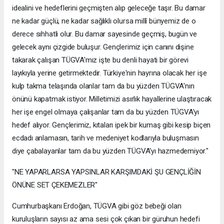
idealini ve hedeflerini geçmişten alıp geleceğe taşır. Bu damar
ne kadar güçlü, ne kadar sağlıklı olursa millî bünyemiz de o
derece sıhhatli olur. Bu damar sayesinde geçmiş, bugün ve
gelecek aynı çizgide buluşur. Gençlerimiz için canını dişine
takarak çalışan TÜGVA'mız işte bu denli hayati bir görevi
layıkıyla yerine getirmektedir. Türkiye'nin hayrına olacak her işe
kulp takma telaşında olanlar tam da bu yüzden TÜGVA'nın
önünü kapatmak istiyor. Milletimizi asırlık hayallerine ulaştıracak
her işe engel olmaya çalışanlar tam da bu yüzden TÜGVA'yı
hedef alıyor. Gençlerimiz, kıtaları ipek bir kumaş gibi kesip biçen
ecdadı anlamasın, tarih ve medeniyet kodlarıyla buluşmasın
diye çabalayanlar tam da bu yüzden TÜGVA'yı hazmedemiyor."
"NE YAPARLARSA YAPSINLAR KARŞIMDAKİ ŞU GENÇLİĞİN
ÖNÜNE SET ÇEKEMEZLER"
Cumhurbaşkanı Erdoğan, TÜGVA gibi göz bebeği olan
kuruluşların sayısı az ama sesi çok çıkan bir güruhun hedefi