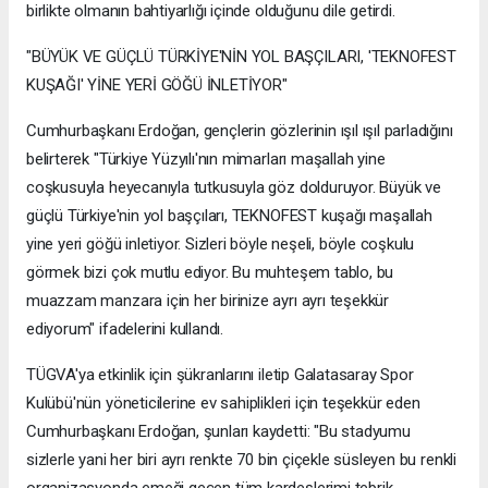
birlikte olmanın bahtiyarlığı içinde olduğunu dile getirdi.
"BÜYÜK VE GÜÇLÜ TÜRKİYE'NİN YOL BAŞÇILARI, 'TEKNOFEST
KUŞAĞI' YİNE YERİ GÖĞÜ İNLETİYOR"
Cumhurbaşkanı Erdoğan, gençlerin gözlerinin ışıl ışıl parladığını
belirterek "Türkiye Yüzyılı'nın mimarları maşallah yine
coşkusuyla heyecanıyla tutkusuyla göz dolduruyor. Büyük ve
güçlü Türkiye'nin yol başçıları, TEKNOFEST kuşağı maşallah
yine yeri göğü inletiyor. Sizleri böyle neşeli, böyle coşkulu
görmek bizi çok mutlu ediyor. Bu muhteşem tablo, bu
muazzam manzara için her birinize ayrı ayrı teşekkür
ediyorum" ifadelerini kullandı.
TÜGVA'ya etkinlik için şükranlarını iletip Galatasaray Spor
Kulübü'nün yöneticilerine ev sahiplikleri için teşekkür eden
Cumhurbaşkanı Erdoğan, şunları kaydetti: "Bu stadyumu
sizlerle yani her biri ayrı renkte 70 bin çiçekle süsleyen bu renkli
organizasyonda emeği geçen tüm kardeşlerimi tebrik