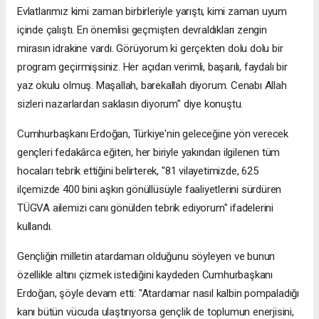
Evlatlarımız kimi zaman birbirleriyle yarıştı, kimi zaman uyum
içinde çalıştı. En önemlisi geçmişten devraldıkları zengin
mirasın idrakine vardı. Görüyorum ki gerçekten dolu dolu bir
program geçirmişsiniz. Her açıdan verimli, başarılı, faydalı bir
yaz okulu olmuş. Maşallah, barekallah diyorum. Cenabı Allah
sizleri nazarlardan saklasın diyorum" diye konuştu.
Cumhurbaşkanı Erdoğan, Türkiye'nin geleceğine yön verecek
gençleri fedakârca eğiten, her biriyle yakından ilgilenen tüm
hocaları tebrik ettiğini belirterek, "81 vilayetimizde, 625
ilçemizde 400 bini aşkın gönüllüsüyle faaliyetlerini sürdüren
TÜGVA ailemizi canı gönülden tebrik ediyorum" ifadelerini
kullandı.
Gençliğin milletin atardamarı olduğunu söyleyen ve bunun
özellikle altını çizmek istediğini kaydeden Cumhurbaşkanı
Erdoğan, şöyle devam etti: "Atardamar nasıl kalbin pompaladığı
kanı bütün vücuda ulaştırıyorsa gençlik de toplumun enerjisini,