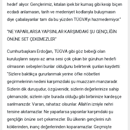
hedef alıyor. Gençlerimiz, kıtaları ipek bir kumaş gibi kesip biçen
ecdadı anlamasın, tarih ve medeniyet kodlarıyla buluşmasın
diye çabalayanlar tam da bu yüzden TÜGVA'yı hazmedemiyor."
"NE YAPARLARSA YAPSINLAR KARŞIMDAKİ ŞU GENÇLİĞİN
ÖNÜNE SET ÇEKEMEZLER"
Cumhurbaşkanı Erdoğan, TÜGVA gibi göz bebeği olan
kuruluşların sayısı az ama sesi çok çıkan bir güruhun hedefi
olmasının sebepleri bunlar olduğunu belirterek şunları kaydetti:
"Sizlere baktıkça gururlanmak yerine öfke nöbetleri
geçirmelerinin nedeni karşımızdaki şu muazzam manzaradır.
Sizlerin dik duruşudur, özgüvenidir, sizlerin değerlerinize sahip
çıkmanızdır, sizlerin işte burada olduğu gibi birbirinize kardeşçe
sarılmanızdır. Varsın, rahatsız olsunlar. Allah'ın izniyle nehri
tersine akıtamazlar. Ne yaparlarsa yapsınlar karşımdaki şu
gençliğin önüne set çekemezler. Bu ülkenin gençlerini ruh
köklerinden, inanç değerlerinden koparamazlar. Geçmişte