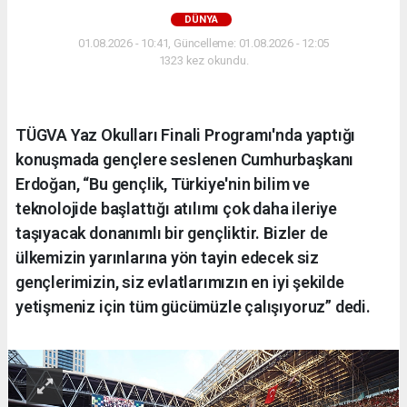
DÜNYA
01.08.2026 - 10:41, Güncelleme: 01.08.2026 - 12:05
1323 kez okundu.
TÜGVA Yaz Okulları Finali Programı'nda yaptığı
konuşmada gençlere seslenen Cumhurbaşkanı
Erdoğan, “Bu gençlik, Türkiye'nin bilim ve
teknolojide başlattığı atılımı çok daha ileriye
taşıyacak donanımlı bir gençliktir. Bizler de
ülkemizin yarınlarına yön tayin edecek siz
gençlerimizin, siz evlatlarımızın en iyi şekilde
yetişmeniz için tüm gücümüzle çalışıyoruz” dedi.