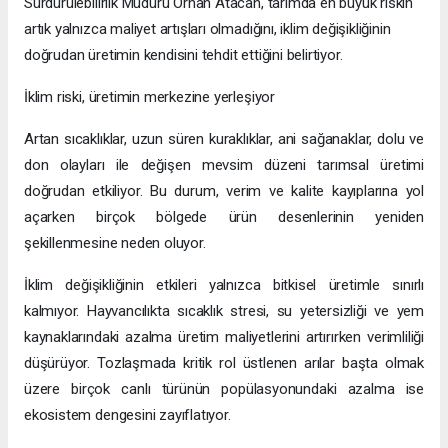
Sürdürülebilirlik Müdürü Orhan Atacan, tarımda en büyük riskin
artık yalnızca maliyet artışları olmadığını, iklim değişikliğinin
doğrudan üretimin kendisini tehdit ettiğini belirtiyor.
İklim riski, üretimin merkezine yerleşiyor
Artan sıcaklıklar, uzun süren kuraklıklar, ani sağanaklar, dolu ve
don olayları ile değişen mevsim düzeni tarımsal üretimi
doğrudan etkiliyor. Bu durum, verim ve kalite kayıplarına yol
açarken birçok bölgede ürün desenlerinin yeniden
şekillenmesine neden oluyor.
İklim değişikliğinin etkileri yalnızca bitkisel üretimle sınırlı
kalmıyor. Hayvancılıkta sıcaklık stresi, su yetersizliği ve yem
kaynaklarındaki azalma üretim maliyetlerini artırırken verimliliği
düşürüyor. Tozlaşmada kritik rol üstlenen arılar başta olmak
üzere birçok canlı türünün popülasyonundaki azalma ise
ekosistem dengesini zayıflatıyor.