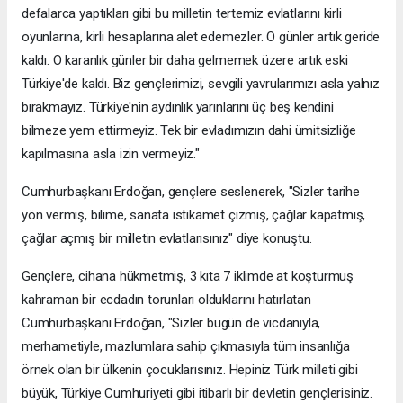
defalarca yaptıkları gibi bu milletin tertemiz evlatlarını kirli
oyunlarına, kirli hesaplarına alet edemezler. O günler artık geride
kaldı. O karanlık günler bir daha gelmemek üzere artık eski
Türkiye'de kaldı. Biz gençlerimizi, sevgili yavrularımızı asla yalnız
bırakmayız. Türkiye'nin aydınlık yarınlarını üç beş kendini
bilmeze yem ettirmeyiz. Tek bir evladımızın dahi ümitsizliğe
kapılmasına asla izin vermeyiz."
Cumhurbaşkanı Erdoğan, gençlere seslenerek, "Sizler tarihe
yön vermiş, bilime, sanata istikamet çizmiş, çağlar kapatmış,
çağlar açmış bir milletin evlatlarısınız" diye konuştu.
Gençlere, cihana hükmetmiş, 3 kıta 7 iklimde at koşturmuş
kahraman bir ecdadın torunları olduklarını hatırlatan
Cumhurbaşkanı Erdoğan, "Sizler bugün de vicdanıyla,
merhametiyle, mazlumlara sahip çıkmasıyla tüm insanlığa
örnek olan bir ülkenin çocuklarısınız. Hepiniz Türk milleti gibi
büyük, Türkiye Cumhuriyeti gibi itibarlı bir devletin gençlerisiniz.