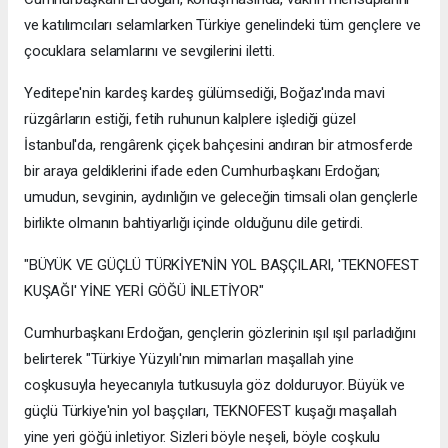
ve katılımcıları selamlarken Türkiye genelindeki tüm gençlere ve
çocuklara selamlarını ve sevgilerini iletti.
Yeditepe'nin kardeş kardeş gülümsediği, Boğaz'ında mavi
rüzgârların estiği, fetih ruhunun kalplere işlediği güzel
İstanbul'da, rengârenk çiçek bahçesini andıran bir atmosferde
bir araya geldiklerini ifade eden Cumhurbaşkanı Erdoğan;
umudun, sevginin, aydınlığın ve geleceğin timsali olan gençlerle
birlikte olmanın bahtiyarlığı içinde olduğunu dile getirdi.
"BÜYÜK VE GÜÇLÜ TÜRKİYE'NİN YOL BAŞÇILARI, 'TEKNOFEST
KUŞAĞI' YİNE YERİ GÖĞÜ İNLETİYOR"
Cumhurbaşkanı Erdoğan, gençlerin gözlerinin ışıl ışıl parladığını
belirterek "Türkiye Yüzyılı'nın mimarları maşallah yine
coşkusuyla heyecanıyla tutkusuyla göz dolduruyor. Büyük ve
güçlü Türkiye'nin yol başçıları, TEKNOFEST kuşağı maşallah
yine yeri göğü inletiyor. Sizleri böyle neşeli, böyle coşkulu