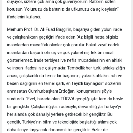
duyuyor, sizlere çok ama çok güveniyorum. Rabbim sizleri
korusun. Yolunuzu da bahtınızı da ufkunuzu da açık eylesin"
ifadelerini kullandı.
Merhum Prof. Dr. Ali Fuad Başgil'in, başarıya giden yolun irade
ve çalışkanlıktan geçtiğini ifade eden "Az bilgili, hatta bilgisiz
insanlardan muvaffak olanlar çok görülür. Fakat zayıf iradeli
insanlardan başarılı olmuş ve çok yükselmiş tek bir misal
gösterilemez. İrade terbiyesi ve nefis mücadelesinin en ahlaki
ve insani ifadesi ise çalışmaktır. Tembellik her türlü ahlaksızlığın
anası, çalışkanlık da temiz bir başarının, yüksek ahlakın, ruh ve
beden sağlığının en temel şartı, en feyizli kaynağıdır" sözlerini
anımsatan Cumhurbaşkanı Erdoğan, konuşmasını şöyle
sürdürdü: "Evet, burada olan TÜGVA gençliği işte tam da böyle
bir gençliktir. Çalışkanlığıyla, iradesiyle, devamlılığıyla Türkiye'yi
her alanda çok daha iyi yerlere getirecek bir gençliktir. Bu
gençlik, Türkiye'nin bilim ve teknolojide başlattığı atılımı çok
daha ileriye taşıyacak donanımlı bir gençliktir. Bizler de