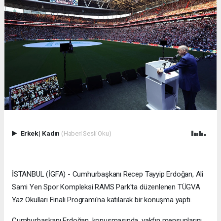
Erkek
|
Kadın
(Haberi Sesli Oku)
İSTANBUL (İGFA) - Cumhurbaşkanı Recep Tayyip Erdoğan, Ali
Sami Yen Spor Kompleksi RAMS Park'ta düzenlenen TÜGVA
Yaz Okulları Finali Programı'na katılarak bir konuşma yaptı.
Cumhurbaşkanı Erdoğan, konuşmasında, vakfın mensuplarını