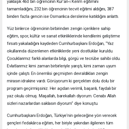
yaklaşık 460 bin öğrencinin Kur'an-ı Kerim eğitimini
tamamladığını, 232 bin öğrencinin tecvit eğitimi aldığını, 387
binden fazla gencin ise Osmanlıca derslerine katıldığını anlattı.
Yüz binlerce öğrencinin birbirinden zengin içeriklere sahip
eğitim, spor, kültür ve sanat etkinliklerinde kendilerini geliştirme
fırsatı yakaladığını kaydeden Cumhurbaşkanı Erdoğan, "Yaz
okullarında düzenlenen etkinliklerde yeni dostluklar kuruldu.
Çocuklarımız farklı alanlarda bilgi, görgü ve tecrübe sahibi oldu.
Evlatlarımız kimi zaman birbirleriyle yarıştı, kimi zaman uyum
içinde çalıştı. En önemlisi geçmişten devraldıkları zengin
mirasın idrakine vardı. Görüyorum ki gerçekten dolu dolu bir
program geçirmişsiniz. Her açıdan verimli, başarılı, faydalı bir
yaz okulu olmuş. Maşallah, barekallah diyorum. Cenabı Allah
sizleri nazarlardan saklasın diyorum" diye konuştu.
Cumhurbaşkanı Erdoğan, Türkiye'nin geleceğine yön verecek
gençleri fedakârca eğiten, her biriyle yakından ilgilenen tüm