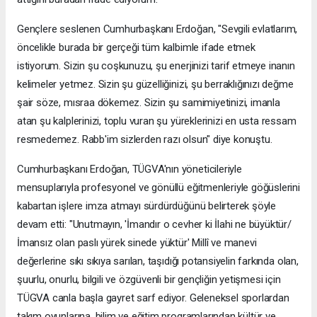
Gençlere seslenen Cumhurbaşkanı Erdoğan, "Sevgili evlatlarım,
öncelikle burada bir gerçeği tüm kalbimle ifade etmek
istiyorum. Sizin şu coşkunuzu, şu enerjinizi tarif etmeye inanın
kelimeler yetmez. Sizin şu güzelliğinizi, şu berraklığınızı değme
şair söze, mısraa dökemez. Sizin şu samimiyetinizi, imanla
atan şu kalplerinizi, toplu vuran şu yüreklerinizi en usta ressam
resmedemez. Rabb'im sizlerden razı olsun" diye konuştu.
Cumhurbaşkanı Erdoğan, TÜGVA'nın yöneticileriyle
mensuplarıyla profesyonel ve gönüllü eğitmenleriyle göğüslerini
kabartan işlere imza atmayı sürdürdüğünü belirterek şöyle
devam etti: "Unutmayın, 'İmandır o cevher ki İlahi ne büyüktür/
İmansız olan paslı yürek sinede yüktür' Millî ve manevi
değerlerine sıkı sıkıya sarılan, taşıdığı potansiyelin farkında olan,
şuurlu, onurlu, bilgili ve özgüvenli bir gençliğin yetişmesi için
TÜGVA canla başla gayret sarf ediyor. Geleneksel sporlardan
takım oyunlarına, bilim ve eğitim programlarından kültür ve