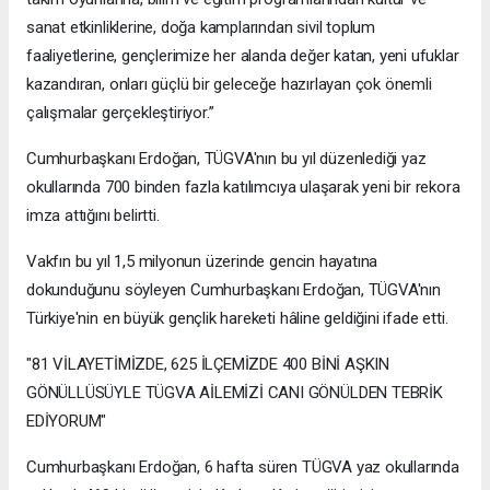
sanat etkinliklerine, doğa kamplarından sivil toplum
faaliyetlerine, gençlerimize her alanda değer katan, yeni ufuklar
kazandıran, onları güçlü bir geleceğe hazırlayan çok önemli
çalışmalar gerçekleştiriyor.”
Cumhurbaşkanı Erdoğan, TÜGVA'nın bu yıl düzenlediği yaz
okullarında 700 binden fazla katılımcıya ulaşarak yeni bir rekora
imza attığını belirtti.
Vakfın bu yıl 1,5 milyonun üzerinde gencin hayatına
dokunduğunu söyleyen Cumhurbaşkanı Erdoğan, TÜGVA'nın
Türkiye'nin en büyük gençlik hareketi hâline geldiğini ifade etti.
"81 VİLAYETİMİZDE, 625 İLÇEMİZDE 400 BİNİ AŞKIN
GÖNÜLLÜSÜYLE TÜGVA AİLEMİZİ CANI GÖNÜLDEN TEBRİK
EDİYORUM"
Cumhurbaşkanı Erdoğan, 6 hafta süren TÜGVA yaz okullarında