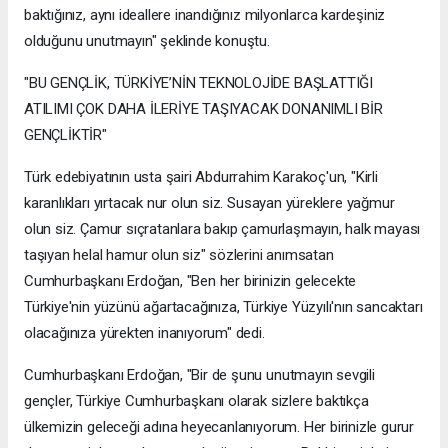
baktığınız, aynı ideallere inandığınız milyonlarca kardeşiniz
olduğunu unutmayın" şeklinde konuştu.
"BU GENÇLİK, TÜRKİYE’NİN TEKNOLOJİDE BAŞLATTIĞI
ATILIMI ÇOK DAHA İLERİYE TAŞIYACAK DONANIMLI BİR
GENÇLİKTİR"
Türk edebiyatının usta şairi Abdurrahim Karakoç'un, "Kirli
karanlıkları yırtacak nur olun siz. Susayan yüreklere yağmur
olun siz. Çamur sıçratanlara bakıp çamurlaşmayın, halk mayası
taşıyan helal hamur olun siz" sözlerini anımsatan
Cumhurbaşkanı Erdoğan, "Ben her birinizin gelecekte
Türkiye'nin yüzünü ağartacağınıza, Türkiye Yüzyılı'nın sancaktarı
olacağınıza yürekten inanıyorum" dedi.
Cumhurbaşkanı Erdoğan, "Bir de şunu unutmayın sevgili
gençler, Türkiye Cumhurbaşkanı olarak sizlere baktıkça
ülkemizin geleceği adına heyecanlanıyorum. Her birinizle gurur