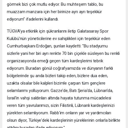
görmek bizi çok mutlu ediyor. Bu muhteşem tablo, bu
muazzam manzara için her birinize ayrı ayrı teşekkür
ediyorum" ifadelerini kullandı.
TÜGVA'ya etkinlik için şükranlarını iletip Galatasaray Spor
Kulübü'nün yöneticilerine ev sahiplikleri için teşekkür eden
Cumhurbaşkanı Erdoğan, şunları kaydetti: "Bu stadyumu
sizlerle yani her biri ayrı renkte 70 bin çiçekle süsleyen bu renkli
organizasyonda emeği geçen tüm kardeşlerimi tebrik
ediyorum. Buradan gönül coğrafyamızda ve dünyanın farklı
bölgelerinde şu anda bizleri takip eden, bizlere dua eden,
uzakta olsalar bile kalpleri bizimle çarpan tüm gençlere
selamlarımı yolluyorum. Gazze'de, Batı Şeria'da, Lübnan'da,
İsrail'in vahşi saldırıları altında hayata tutunma mücadelesi
veren tüm yavrularımızı, sizin Filistinli, Lübnanlı kardeşlerinizi
yürekten selamlıyorum. Rabb'im onların yar ve yardımcıları
olsun diyor, Türkiye'deki kardeşlerinin yüreklerinin onlarla birlikte
attığını buradan ifade ediyorum."