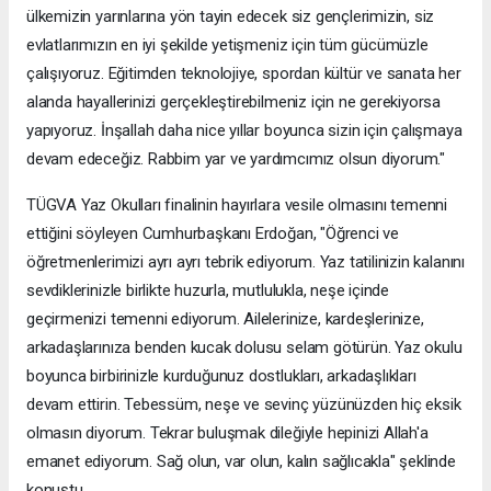
ülkemizin yarınlarına yön tayin edecek siz gençlerimizin, siz
evlatlarımızın en iyi şekilde yetişmeniz için tüm gücümüzle
çalışıyoruz. Eğitimden teknolojiye, spordan kültür ve sanata her
alanda hayallerinizi gerçekleştirebilmeniz için ne gerekiyorsa
yapıyoruz. İnşallah daha nice yıllar boyunca sizin için çalışmaya
devam edeceğiz. Rabbim yar ve yardımcımız olsun diyorum."
TÜGVA Yaz Okulları finalinin hayırlara vesile olmasını temenni
ettiğini söyleyen Cumhurbaşkanı Erdoğan, "Öğrenci ve
öğretmenlerimizi ayrı ayrı tebrik ediyorum. Yaz tatilinizin kalanını
sevdiklerinizle birlikte huzurla, mutlulukla, neşe içinde
geçirmenizi temenni ediyorum. Ailelerinize, kardeşlerinize,
arkadaşlarınıza benden kucak dolusu selam götürün. Yaz okulu
boyunca birbirinizle kurduğunuz dostlukları, arkadaşlıkları
devam ettirin. Tebessüm, neşe ve sevinç yüzünüzden hiç eksik
olmasın diyorum. Tekrar buluşmak dileğiyle hepinizi Allah'a
emanet ediyorum. Sağ olun, var olun, kalın sağlıcakla" şeklinde
konuştu.