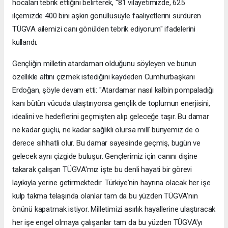
hocaları tebrik ettiğini belirterek, "81 vilayetimizde, 625
ilçemizde 400 bini aşkın gönüllüsüyle faaliyetlerini sürdüren
TÜGVA ailemizi canı gönülden tebrik ediyorum" ifadelerini
kullandı.
Gençliğin milletin atardamarı olduğunu söyleyen ve bunun
özellikle altını çizmek istediğini kaydeden Cumhurbaşkanı
Erdoğan, şöyle devam etti: "Atardamar nasıl kalbin pompaladığı
kanı bütün vücuda ulaştırıyorsa gençlik de toplumun enerjisini,
idealini ve hedeflerini geçmişten alıp geleceğe taşır. Bu damar
ne kadar güçlü, ne kadar sağlıklı olursa millî bünyemiz de o
derece sıhhatli olur. Bu damar sayesinde geçmiş, bugün ve
gelecek aynı çizgide buluşur. Gençlerimiz için canını dişine
takarak çalışan TÜGVA'mız işte bu denli hayati bir görevi
layıkıyla yerine getirmektedir. Türkiye'nin hayrına olacak her işe
kulp takma telaşında olanlar tam da bu yüzden TÜGVA'nın
önünü kapatmak istiyor. Milletimizi asırlık hayallerine ulaştıracak
her işe engel olmaya çalışanlar tam da bu yüzden TÜGVA'yı