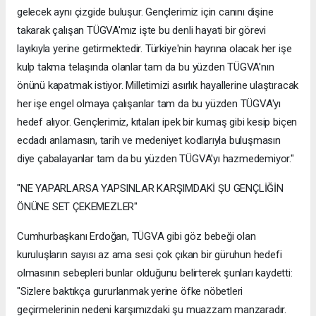
gelecek aynı çizgide buluşur. Gençlerimiz için canını dişine
takarak çalışan TÜGVA'mız işte bu denli hayati bir görevi
layıkıyla yerine getirmektedir. Türkiye'nin hayrına olacak her işe
kulp takma telaşında olanlar tam da bu yüzden TÜGVA'nın
önünü kapatmak istiyor. Milletimizi asırlık hayallerine ulaştıracak
her işe engel olmaya çalışanlar tam da bu yüzden TÜGVA'yı
hedef alıyor. Gençlerimiz, kıtaları ipek bir kumaş gibi kesip biçen
ecdadı anlamasın, tarih ve medeniyet kodlarıyla buluşmasın
diye çabalayanlar tam da bu yüzden TÜGVA'yı hazmedemiyor."
"NE YAPARLARSA YAPSINLAR KARŞIMDAKİ ŞU GENÇLİĞİN
ÖNÜNE SET ÇEKEMEZLER"
Cumhurbaşkanı Erdoğan, TÜGVA gibi göz bebeği olan
kuruluşların sayısı az ama sesi çok çıkan bir güruhun hedefi
olmasının sebepleri bunlar olduğunu belirterek şunları kaydetti:
"Sizlere baktıkça gururlanmak yerine öfke nöbetleri
geçirmelerinin nedeni karşımızdaki şu muazzam manzaradır.