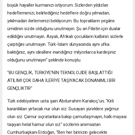
büyük hayaller kurmanızı istiyorum. Sizlerden yıldızları
hedeflemenizi, belirlediğiniz hedeflere doğru yılmadan,
yıkılmadan ilerlemenizi bekliyorum. Bu toprakların yegâne
ümidinin sizde olduğunu unutmayın. Şu an Filistin için dualar
edildiğini unutmayın. Asyalı, Afrikalı çocukların kalbinin sizlerle
çarptığını unutmayın. Türk-İslam dünyasında aynı ufka
baktığınız, aynı ideallere inandığınız milyonlarca kardeşiniz
olduğunu unutmayın" şeklinde konuştu.
"BU GENÇLİK, TÜRKİYE’NİN TEKNOLOJİDE BAŞLATTIĞI
ATILIMI ÇOK DAHA İLERİYE TAŞIYACAK DONANIMLI BİR
GENÇLİKTİR"
Türk edebiyatının usta şairi Abdurrahim Karakoç'un, "Kirli
karanlıkları yırtacak nur olun siz. Susayan yüreklere yağmur
olun siz. Çamur sıçratanlara bakıp çamurlaşmayın, halk mayası
taşıyan helal hamur olun siz" sözlerini anımsatan
Cumhurbaşkanı Erdoğan, "Ben her birinizin gelecekte