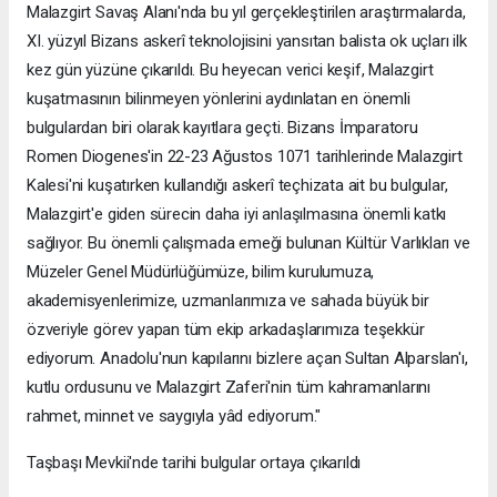
Malazgirt Savaş Alanı'nda bu yıl gerçekleştirilen araştırmalarda,
XI. yüzyıl Bizans askerî teknolojisini yansıtan balista ok uçları ilk
kez gün yüzüne çıkarıldı. Bu heyecan verici keşif, Malazgirt
kuşatmasının bilinmeyen yönlerini aydınlatan en önemli
bulgulardan biri olarak kayıtlara geçti. Bizans İmparatoru
Romen Diogenes'in 22-23 Ağustos 1071 tarihlerinde Malazgirt
Kalesi'ni kuşatırken kullandığı askerî teçhizata ait bu bulgular,
Malazgirt'e giden sürecin daha iyi anlaşılmasına önemli katkı
sağlıyor. Bu önemli çalışmada emeği bulunan Kültür Varlıkları ve
Müzeler Genel Müdürlüğümüze, bilim kurulumuza,
akademisyenlerimize, uzmanlarımıza ve sahada büyük bir
özveriyle görev yapan tüm ekip arkadaşlarımıza teşekkür
ediyorum. Anadolu'nun kapılarını bizlere açan Sultan Alparslan'ı,
kutlu ordusunu ve Malazgirt Zaferi'nin tüm kahramanlarını
rahmet, minnet ve saygıyla yâd ediyorum."
Taşbaşı Mevkii'nde tarihi bulgular ortaya çıkarıldı