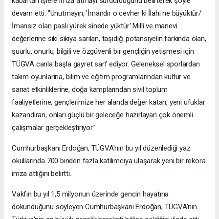
kabartan işlere imza atmayı sürdürdüğünü belirterek şöyle
devam etti: "Unutmayın, 'İmandır o cevher ki İlahi ne büyüktür/
İmansız olan paslı yürek sinede yüktür' Millî ve manevi
değerlerine sıkı sıkıya sarılan, taşıdığı potansiyelin farkında olan,
şuurlu, onurlu, bilgili ve özgüvenli bir gençliğin yetişmesi için
TÜGVA canla başla gayret sarf ediyor. Geleneksel sporlardan
takım oyunlarına, bilim ve eğitim programlarından kültür ve
sanat etkinliklerine, doğa kamplarından sivil toplum
faaliyetlerine, gençlerimize her alanda değer katan, yeni ufuklar
kazandıran, onları güçlü bir geleceğe hazırlayan çok önemli
çalışmalar gerçekleştiriyor.”
Cumhurbaşkanı Erdoğan, TÜGVA'nın bu yıl düzenlediği yaz
okullarında 700 binden fazla katılımcıya ulaşarak yeni bir rekora
imza attığını belirtti.
Vakfın bu yıl 1,5 milyonun üzerinde gencin hayatına
dokunduğunu söyleyen Cumhurbaşkanı Erdoğan, TÜGVA'nın