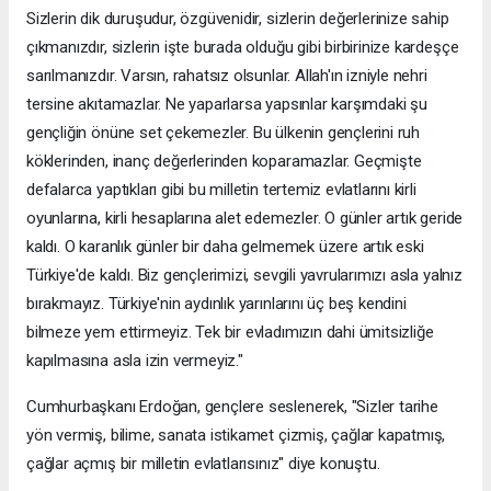
Sizlerin dik duruşudur, özgüvenidir, sizlerin değerlerinize sahip
çıkmanızdır, sizlerin işte burada olduğu gibi birbirinize kardeşçe
sarılmanızdır. Varsın, rahatsız olsunlar. Allah'ın izniyle nehri
tersine akıtamazlar. Ne yaparlarsa yapsınlar karşımdaki şu
gençliğin önüne set çekemezler. Bu ülkenin gençlerini ruh
köklerinden, inanç değerlerinden koparamazlar. Geçmişte
defalarca yaptıkları gibi bu milletin tertemiz evlatlarını kirli
oyunlarına, kirli hesaplarına alet edemezler. O günler artık geride
kaldı. O karanlık günler bir daha gelmemek üzere artık eski
Türkiye'de kaldı. Biz gençlerimizi, sevgili yavrularımızı asla yalnız
bırakmayız. Türkiye'nin aydınlık yarınlarını üç beş kendini
bilmeze yem ettirmeyiz. Tek bir evladımızın dahi ümitsizliğe
kapılmasına asla izin vermeyiz."
Cumhurbaşkanı Erdoğan, gençlere seslenerek, "Sizler tarihe
yön vermiş, bilime, sanata istikamet çizmiş, çağlar kapatmış,
çağlar açmış bir milletin evlatlarısınız" diye konuştu.