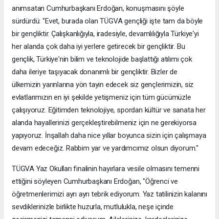
anımsatan Cumhurbaşkanı Erdoğan, konuşmasını şöyle
sürdürdü: "Evet, burada olan TÜGVA gençliği işte tam da böyle
bir gençliktir. Çalışkanlığıyla, iradesiyle, devamlılığıyla Türkiye'yi
her alanda çok daha iyi yerlere getirecek bir gençliktir. Bu
gençlik, Türkiye'nin bilim ve teknolojide başlattığı atılımı çok
daha ileriye taşıyacak donanımlı bir gençliktir. Bizler de
ülkemizin yarınlarına yön tayin edecek siz gençlerimizin, siz
evlatlarımızın en iyi şekilde yetişmeniz için tüm gücümüzle
çalışıyoruz. Eğitimden teknolojiye, spordan kültür ve sanata her
alanda hayallerinizi gerçekleştirebilmeniz için ne gerekiyorsa
yapıyoruz. İnşallah daha nice yıllar boyunca sizin için çalışmaya
devam edeceğiz. Rabbim yar ve yardımcımız olsun diyorum."
TÜGVA Yaz Okulları finalinin hayırlara vesile olmasını temenni
ettiğini söyleyen Cumhurbaşkanı Erdoğan, "Öğrenci ve
öğretmenlerimizi ayrı ayrı tebrik ediyorum. Yaz tatilinizin kalanını
sevdiklerinizle birlikte huzurla, mutlulukla, neşe içinde