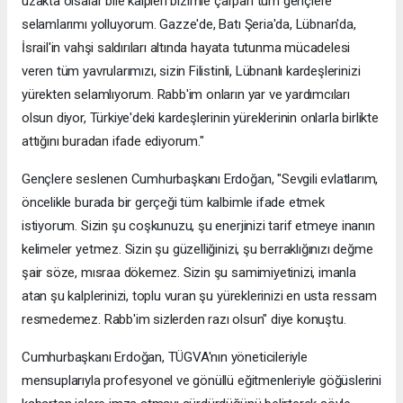
uzakta olsalar bile kalpleri bizimle çarpan tüm gençlere
selamlarımı yolluyorum. Gazze'de, Batı Şeria'da, Lübnan'da,
İsrail'in vahşi saldırıları altında hayata tutunma mücadelesi
veren tüm yavrularımızı, sizin Filistinli, Lübnanlı kardeşlerinizi
yürekten selamlıyorum. Rabb'im onların yar ve yardımcıları
olsun diyor, Türkiye'deki kardeşlerinin yüreklerinin onlarla birlikte
attığını buradan ifade ediyorum."
Gençlere seslenen Cumhurbaşkanı Erdoğan, "Sevgili evlatlarım,
öncelikle burada bir gerçeği tüm kalbimle ifade etmek
istiyorum. Sizin şu coşkunuzu, şu enerjinizi tarif etmeye inanın
kelimeler yetmez. Sizin şu güzelliğinizi, şu berraklığınızı değme
şair söze, mısraa dökemez. Sizin şu samimiyetinizi, imanla
atan şu kalplerinizi, toplu vuran şu yüreklerinizi en usta ressam
resmedemez. Rabb'im sizlerden razı olsun" diye konuştu.
Cumhurbaşkanı Erdoğan, TÜGVA'nın yöneticileriyle
mensuplarıyla profesyonel ve gönüllü eğitmenleriyle göğüslerini