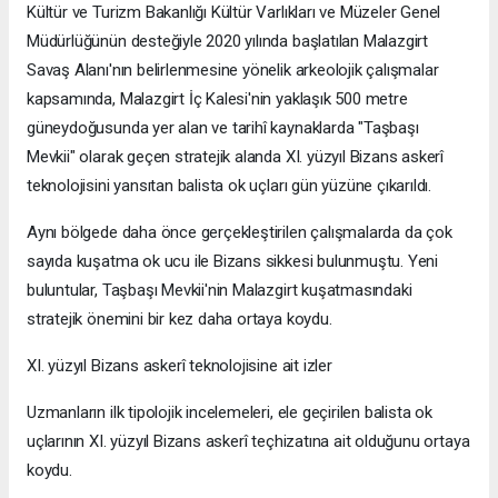
Kültür ve Turizm Bakanlığı Kültür Varlıkları ve Müzeler Genel
Müdürlüğünün desteğiyle 2020 yılında başlatılan Malazgirt
Savaş Alanı'nın belirlenmesine yönelik arkeolojik çalışmalar
kapsamında, Malazgirt İç Kalesi'nin yaklaşık 500 metre
güneydoğusunda yer alan ve tarihî kaynaklarda "Taşbaşı
Mevkii" olarak geçen stratejik alanda XI. yüzyıl Bizans askerî
teknolojisini yansıtan balista ok uçları gün yüzüne çıkarıldı.
Aynı bölgede daha önce gerçekleştirilen çalışmalarda da çok
sayıda kuşatma ok ucu ile Bizans sikkesi bulunmuştu. Yeni
buluntular, Taşbaşı Mevkii'nin Malazgirt kuşatmasındaki
stratejik önemini bir kez daha ortaya koydu.
XI. yüzyıl Bizans askerî teknolojisine ait izler
Uzmanların ilk tipolojik incelemeleri, ele geçirilen balista ok
uçlarının XI. yüzyıl Bizans askerî teçhizatına ait olduğunu ortaya
koydu.