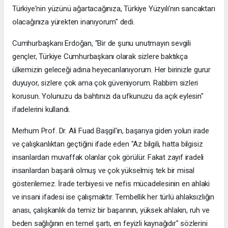
Türkiye'nin yüzünü ağartacağınıza, Türkiye Yüzyılı'nın sancaktarı
olacağınıza yürekten inanıyorum" dedi.
Cumhurbaşkanı Erdoğan, "Bir de şunu unutmayın sevgili
gençler, Türkiye Cumhurbaşkanı olarak sizlere baktıkça
ülkemizin geleceği adına heyecanlanıyorum. Her birinizle gurur
duyuyor, sizlere çok ama çok güveniyorum. Rabbim sizleri
korusun. Yolunuzu da bahtınızı da ufkunuzu da açık eylesin"
ifadelerini kullandı.
Merhum Prof. Dr. Ali Fuad Başgil'in, başarıya giden yolun irade
ve çalışkanlıktan geçtiğini ifade eden "Az bilgili, hatta bilgisiz
insanlardan muvaffak olanlar çok görülür. Fakat zayıf iradeli
insanlardan başarılı olmuş ve çok yükselmiş tek bir misal
gösterilemez. İrade terbiyesi ve nefis mücadelesinin en ahlaki
ve insani ifadesi ise çalışmaktır. Tembellik her türlü ahlaksızlığın
anası, çalışkanlık da temiz bir başarının, yüksek ahlakın, ruh ve
beden sağlığının en temel şartı, en feyizli kaynağıdır" sözlerini