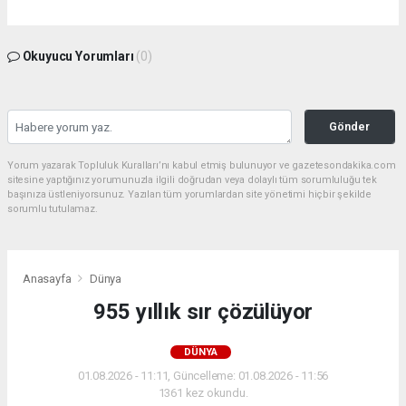
Okuyucu Yorumları
(0)
Gönder
Yorum yazarak Topluluk Kuralları’nı kabul etmiş bulunuyor ve gazetesondakika.com
sitesine yaptığınız yorumunuzla ilgili doğrudan veya dolaylı tüm sorumluluğu tek
başınıza üstleniyorsunuz. Yazılan tüm yorumlardan site yönetimi hiçbir şekilde
sorumlu tutulamaz.
Anasayfa
Dünya
955 yıllık sır çözülüyor
DÜNYA
01.08.2026 - 11:11, Güncelleme: 01.08.2026 - 11:56
1361 kez okundu.