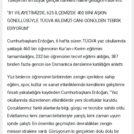
Türkiye'nin en büyük gençlik hareketi hâline geldiğini ifade etti.
"81 VİLAYETİMİZDE, 625 İLÇEMİZDE 400 BİNİ AŞKIN
GÖNÜLLÜSÜYLE TÜGVA AİLEMİZİ CANI GÖNÜLDEN TEBRİK
EDİYORUM"
Cumhurbaşkanı Erdoğan, 6 hafta süren TÜGVA yaz okullarında
yaklaşık 460 bin öğrencinin Kur'an-ı Kerim eğitimini
tamamladığını, 232 bin öğrencinin tecvit eğitimi aldığını, 387
binden fazla gencin ise Osmanlıca derslerine katıldığını anlattı.
Yüz binlerce öğrencinin birbirinden zengin içeriklere sahip
eğitim, spor, kültür ve sanat etkinliklerinde kendilerini geliştirme
fırsatı yakaladığını kaydeden Cumhurbaşkanı Erdoğan, "Yaz
okullarında düzenlenen etkinliklerde yeni dostluklar kuruldu.
Çocuklarımız farklı alanlarda bilgi, görgü ve tecrübe sahibi oldu.
Evlatlarımız kimi zaman birbirleriyle yarıştı, kimi zaman uyum
içinde çalıştı. En önemlisi geçmişten devraldıkları zengin
mirasın idrakine vardı. Görüyorum ki gerçekten dolu dolu bir