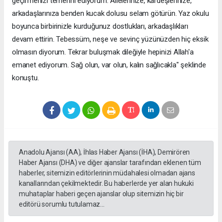
geçirmenizi temenni ediyorum. Ailelerinize, kardeşlerinize,
arkadaşlarınıza benden kucak dolusu selam götürün. Yaz okulu
boyunca birbirinizle kurduğunuz dostlukları, arkadaşlıkları
devam ettirin. Tebessüm, neşe ve sevinç yüzünüzden hiç eksik
olmasın diyorum. Tekrar buluşmak dileğiyle hepinizi Allah'a
emanet ediyorum. Sağ olun, var olun, kalın sağlıcakla" şeklinde
konuştu.
Anadolu Ajansı (AA), İhlas Haber Ajansı (İHA), Demirören
Haber Ajansı (DHA) ve diğer ajanslar tarafından eklenen tüm
haberler, sitemizin editörlerinin müdahalesi olmadan ajans
kanallarından çekilmektedir. Bu haberlerde yer alan hukuki
muhataplar haberi geçen ajanslar olup sitemizin hiç bir
editörü sorumlu tutulamaz...