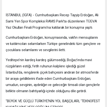
İSTANBUL (İGFA) - Cumhurbaşkanı Recep Tayyip Erdoğan, Ali
Sami Yen Spor Kompleksi RAMS Park'ta düzenlenen TÜGVA
Yaz Okulları Finali Programı'na katılarak bir konuşma yaptı.
Cumhurbaşkanı Erdoğan, konuşmasında, vakfın mensuplarını
ve katılımcıları selamlarken Türkiye genelindeki tüm gençlere ve
çocuklara selamlarını ve sevgilerini iletti.
Yeditepe'nin kardeş kardeş gülümsediği, Boğaz'ında mavi
rüzgârların estiği, fetih ruhunun kalplere işlediği güzel
İstanbul'da, rengârenk çiçek bahçesini andıran bir atmosferde
bir araya geldiklerini ifade eden Cumhurbaşkanı Erdoğan;
umudun, sevginin, aydınlığın ve geleceğin timsali olan gençlerle
birlikte olmanın bahtiyarlığı içinde olduğunu dile getirdi.
"BÜYÜK VE GÜÇLÜ TÜRKİYE'NİN YOL BAŞÇILARI, 'TEKNOFEST