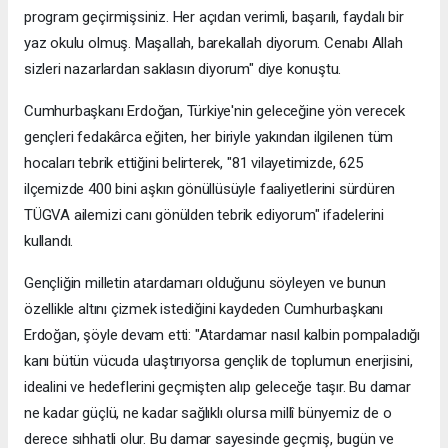
program geçirmişsiniz. Her açıdan verimli, başarılı, faydalı bir
yaz okulu olmuş. Maşallah, barekallah diyorum. Cenabı Allah
sizleri nazarlardan saklasın diyorum" diye konuştu.
Cumhurbaşkanı Erdoğan, Türkiye'nin geleceğine yön verecek
gençleri fedakârca eğiten, her biriyle yakından ilgilenen tüm
hocaları tebrik ettiğini belirterek, "81 vilayetimizde, 625
ilçemizde 400 bini aşkın gönüllüsüyle faaliyetlerini sürdüren
TÜGVA ailemizi canı gönülden tebrik ediyorum" ifadelerini
kullandı.
Gençliğin milletin atardamarı olduğunu söyleyen ve bunun
özellikle altını çizmek istediğini kaydeden Cumhurbaşkanı
Erdoğan, şöyle devam etti: "Atardamar nasıl kalbin pompaladığı
kanı bütün vücuda ulaştırıyorsa gençlik de toplumun enerjisini,
idealini ve hedeflerini geçmişten alıp geleceğe taşır. Bu damar
ne kadar güçlü, ne kadar sağlıklı olursa millî bünyemiz de o
derece sıhhatli olur. Bu damar sayesinde geçmiş, bugün ve