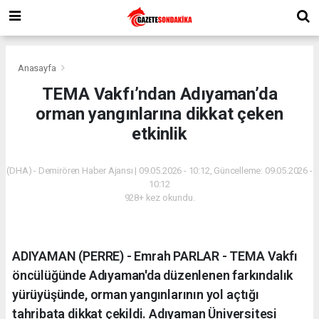
Anasayfa
TEMA Vakfı’ndan Adıyaman’da
orman yangınlarına dikkat çeken
etkinlik
(DHA) - Demirören Haber Ajansı | 09.05.2026 - 10:12, Güncelleme: 09.05.2026 -
10:12
928+ kez okundu.
ADIYAMAN (PERRE) - Emrah PARLAR - TEMA Vakfı
öncülüğünde Adıyaman'da düzenlenen farkındalık
yürüyüşünde, orman yangınlarının yol açtığı
tahribata dikkat çekildi. Adıyaman Üniversitesi