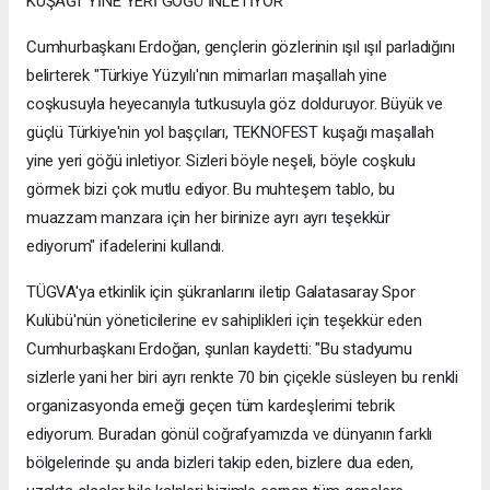
KUŞAĞI' YİNE YERİ GÖĞÜ İNLETİYOR"
Cumhurbaşkanı Erdoğan, gençlerin gözlerinin ışıl ışıl parladığını
belirterek "Türkiye Yüzyılı'nın mimarları maşallah yine
coşkusuyla heyecanıyla tutkusuyla göz dolduruyor. Büyük ve
güçlü Türkiye'nin yol başçıları, TEKNOFEST kuşağı maşallah
yine yeri göğü inletiyor. Sizleri böyle neşeli, böyle coşkulu
görmek bizi çok mutlu ediyor. Bu muhteşem tablo, bu
muazzam manzara için her birinize ayrı ayrı teşekkür
ediyorum" ifadelerini kullandı.
TÜGVA'ya etkinlik için şükranlarını iletip Galatasaray Spor
Kulübü'nün yöneticilerine ev sahiplikleri için teşekkür eden
Cumhurbaşkanı Erdoğan, şunları kaydetti: "Bu stadyumu
sizlerle yani her biri ayrı renkte 70 bin çiçekle süsleyen bu renkli
organizasyonda emeği geçen tüm kardeşlerimi tebrik
ediyorum. Buradan gönül coğrafyamızda ve dünyanın farklı
bölgelerinde şu anda bizleri takip eden, bizlere dua eden,