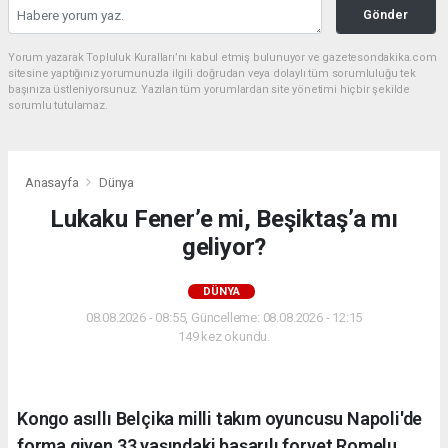
Gönder
Yorum yazarak Topluluk Kuralları’nı kabul etmiş bulunuyor ve gazetesondakika.com
sitesine yaptığınız yorumunuzla ilgili doğrudan veya dolaylı tüm sorumluluğu tek
başınıza üstleniyorsunuz. Yazılan tüm yorumlardan site yönetimi hiçbir şekilde
sorumlu tutulamaz.
Anasayfa
Dünya
Lukaku Fener’e mi, Beşiktaş’a mı
geliyor?
DÜNYA
08.08.2026 - 08:55, Güncelleme: 08.08.2026 - 12:15
149 kez okundu.
Kongo asıllı Belçika milli takım oyuncusu Napoli'de
forma giyen 33 yaşındaki başarılı forvet Romelu