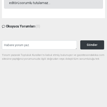
editörü sorumlu tutulamaz...
Okuyucu Yorumları
(0)
Gönder
Yorum yazarak Topluluk Kuralları’nı kabul etmiş bulunuyor ve gazetesondakika.com
sitesine yaptığınız yorumunuzla ilgili doğrudan veya dolaylı tüm sorumluluğu tek
başınıza üstleniyorsunuz. Yazılan tüm yorumlardan site yönetimi hiçbir şekilde
sorumlu tutulamaz.
Anasayfa
Dünya
Akın Gürlek: Örgüt silahları
bırakacak, mağaraları boşaltacak