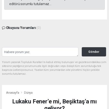
editörü sorumlu tutulamaz...
Okuyucu Yorumları
(0)
Gönder
Yorum yazarak Topluluk Kuralları’nı kabul etmiş bulunuyor ve gazetesondakika.com
sitesine yaptığınız yorumunuzla ilgili doğrudan veya dolaylı tüm sorumluluğu tek
başınıza üstleniyorsunuz. Yazılan tüm yorumlardan site yönetimi hiçbir şekilde
sorumlu tutulamaz.
Anasayfa
Dünya
Lukaku Fener’e mi, Beşiktaş’a mı
geliyor?