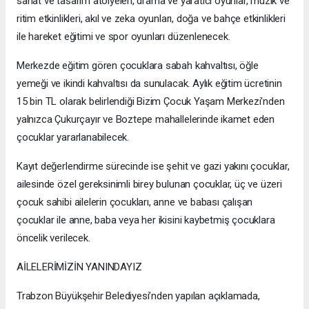
sanat ve tasarım atölyeleri, drama ve yaratıcı oyunlar, müzik ve
ritim etkinlikleri, akıl ve zeka oyunları, doğa ve bahçe etkinlikleri
ile hareket eğitimi ve spor oyunları düzenlenecek.
Merkezde eğitim gören çocuklara sabah kahvaltısı, öğle
yemeği ve ikindi kahvaltısı da sunulacak. Aylık eğitim ücretinin
15 bin TL olarak belirlendiği Bizim Çocuk Yaşam Merkezi'nden
yalnızca Çukurçayır ve Boztepe mahallelerinde ikamet eden
çocuklar yararlanabilecek.
Kayıt değerlendirme sürecinde ise şehit ve gazi yakını çocuklar,
ailesinde özel gereksinimli birey bulunan çocuklar, üç ve üzeri
çocuk sahibi ailelerin çocukları, anne ve babası çalışan
çocuklar ile anne, baba veya her ikisini kaybetmiş çocuklara
öncelik verilecek.
AİLELERİMİZİN YANINDAYIZ
Trabzon Büyükşehir Belediyesi’nden yapılan açıklamada,