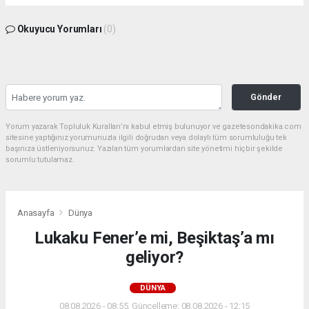
Okuyucu Yorumları
(0)
Gönder
Yorum yazarak Topluluk Kuralları’nı kabul etmiş bulunuyor ve gazetesondakika.com
sitesine yaptığınız yorumunuzla ilgili doğrudan veya dolaylı tüm sorumluluğu tek
başınıza üstleniyorsunuz. Yazılan tüm yorumlardan site yönetimi hiçbir şekilde
sorumlu tutulamaz.
Anasayfa
Dünya
Lukaku Fener’e mi, Beşiktaş’a mı
geliyor?
DÜNYA
08.08.2026 - 08:55, Güncelleme: 08.08.2026 - 12:15