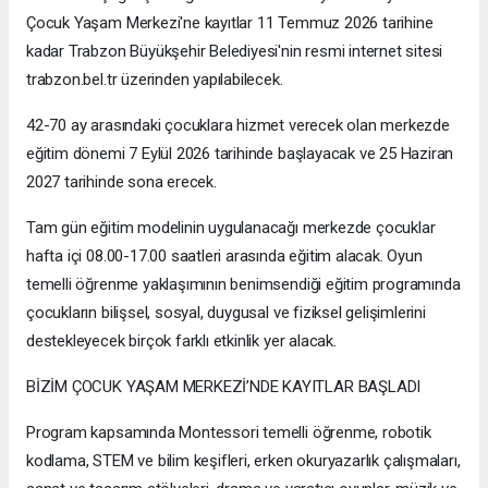
Çocuk Yaşam Merkezi'ne kayıtlar 11 Temmuz 2026 tarihine
kadar Trabzon Büyükşehir Belediyesi'nin resmi internet sitesi
trabzon.bel.tr üzerinden yapılabilecek.
42-70 ay arasındaki çocuklara hizmet verecek olan merkezde
eğitim dönemi 7 Eylül 2026 tarihinde başlayacak ve 25 Haziran
2027 tarihinde sona erecek.
Tam gün eğitim modelinin uygulanacağı merkezde çocuklar
hafta içi 08.00-17.00 saatleri arasında eğitim alacak. Oyun
temelli öğrenme yaklaşımının benimsendiği eğitim programında
çocukların bilişsel, sosyal, duygusal ve fiziksel gelişimlerini
destekleyecek birçok farklı etkinlik yer alacak.
BİZİM ÇOCUK YAŞAM MERKEZİ’NDE KAYITLAR BAŞLADI
Program kapsamında Montessori temelli öğrenme, robotik
kodlama, STEM ve bilim keşifleri, erken okuryazarlık çalışmaları,