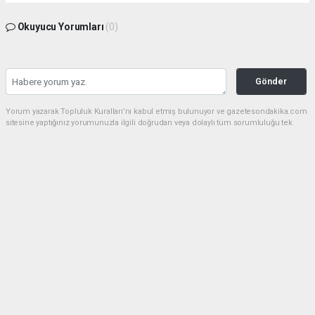
Okuyucu Yorumları
(0)
Gönder
Yorum yazarak Topluluk Kuralları’nı kabul etmiş bulunuyor ve gazetesondakika.com
sitesine yaptığınız yorumunuzla ilgili doğrudan veya dolaylı tüm sorumluluğu tek
başınıza üstleniyorsunuz. Yazılan tüm yorumlardan site yönetimi hiçbir şekilde
sorumlu tutulamaz.
Anasayfa
Dünya
Akın Gürlek: Örgüt silahları
bırakacak, mağaraları boşaltacak
DÜNYA
08.08.2026 - 08:35, Güncelleme: 08.08.2026 - 12:14
129 kez okundu.