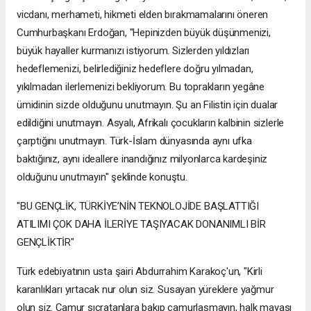
vicdanı, merhameti, hikmeti elden bırakmamalarını öneren
Cumhurbaşkanı Erdoğan, "Hepinizden büyük düşünmenizi,
büyük hayaller kurmanızı istiyorum. Sizlerden yıldızları
hedeflemenizi, belirlediğiniz hedeflere doğru yılmadan,
yıkılmadan ilerlemenizi bekliyorum. Bu toprakların yegâne
ümidinin sizde olduğunu unutmayın. Şu an Filistin için dualar
edildiğini unutmayın. Asyalı, Afrikalı çocukların kalbinin sizlerle
çarptığını unutmayın. Türk-İslam dünyasında aynı ufka
baktığınız, aynı ideallere inandığınız milyonlarca kardeşiniz
olduğunu unutmayın" şeklinde konuştu.
"BU GENÇLİK, TÜRKİYE’NİN TEKNOLOJİDE BAŞLATTIĞI
ATILIMI ÇOK DAHA İLERİYE TAŞIYACAK DONANIMLI BİR
GENÇLİKTİR"
Türk edebiyatının usta şairi Abdurrahim Karakoç'un, "Kirli
karanlıkları yırtacak nur olun siz. Susayan yüreklere yağmur
olun siz. Çamur sıçratanlara bakıp çamurlaşmayın, halk mayası