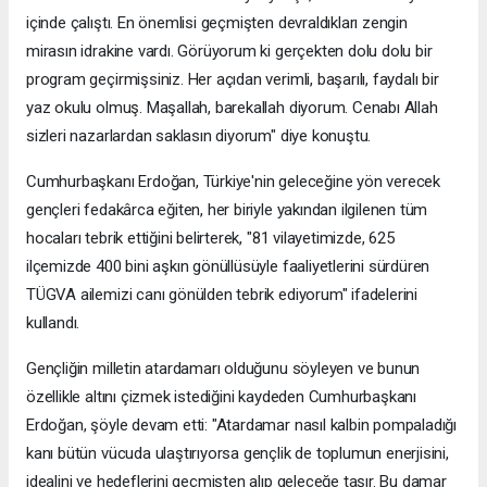
içinde çalıştı. En önemlisi geçmişten devraldıkları zengin
mirasın idrakine vardı. Görüyorum ki gerçekten dolu dolu bir
program geçirmişsiniz. Her açıdan verimli, başarılı, faydalı bir
yaz okulu olmuş. Maşallah, barekallah diyorum. Cenabı Allah
sizleri nazarlardan saklasın diyorum" diye konuştu.
Cumhurbaşkanı Erdoğan, Türkiye'nin geleceğine yön verecek
gençleri fedakârca eğiten, her biriyle yakından ilgilenen tüm
hocaları tebrik ettiğini belirterek, "81 vilayetimizde, 625
ilçemizde 400 bini aşkın gönüllüsüyle faaliyetlerini sürdüren
TÜGVA ailemizi canı gönülden tebrik ediyorum" ifadelerini
kullandı.
Gençliğin milletin atardamarı olduğunu söyleyen ve bunun
özellikle altını çizmek istediğini kaydeden Cumhurbaşkanı
Erdoğan, şöyle devam etti: "Atardamar nasıl kalbin pompaladığı
kanı bütün vücuda ulaştırıyorsa gençlik de toplumun enerjisini,
idealini ve hedeflerini geçmişten alıp geleceğe taşır. Bu damar