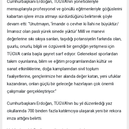
Cumhurbaşkanı Erdoğan, TÜGVA'nın yöneticileriyle
mensuplarıyla profesyonel ve gönüllü eğitmenleriyle göğüslerini
kabartan işlere imza atmayı sürdürdüğünü belirterek şöyle
devam etti: "Unutmayın, 'İmandır o cevher ki İlahi ne büyüktür/
İmansız olan paslı yürek sinede yüktür' Millî ve manevi
değerlerine sıkı sıkıya sarılan, taşıdığı potansiyelin farkında olan,
şuurlu, onurlu, bilgili ve özgüvenli bir gençliğin yetişmesi için
TÜGVA canla başla gayret sarf ediyor. Geleneksel sporlardan
takım oyunlarına, bilim ve eğitim programlarından kültür ve
sanat etkinliklerine, doğa kamplarından sivil toplum
faaliyetlerine, gençlerimize her alanda değer katan, yeni ufuklar
kazandıran, onları güçlü bir geleceğe hazırlayan çok önemli
çalışmalar gerçekleştiriyor.”
Cumhurbaşkanı Erdoğan, TÜGVA'nın bu yıl düzenlediği yaz
okullarında 700 binden fazla katılımcıya ulaşarak yeni bir rekora
imza attığını belirtti.