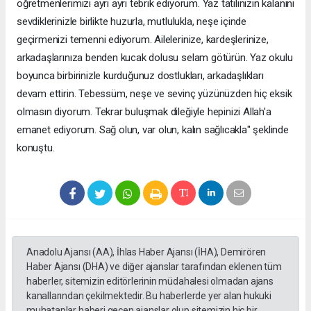
öğretmenlerimizi ayrı ayrı tebrik ediyorum. Yaz tatilinizin kalanını
sevdiklerinizle birlikte huzurla, mutlulukla, neşe içinde
geçirmenizi temenni ediyorum. Ailelerinize, kardeşlerinize,
arkadaşlarınıza benden kucak dolusu selam götürün. Yaz okulu
boyunca birbirinizle kurduğunuz dostlukları, arkadaşlıkları
devam ettirin. Tebessüm, neşe ve sevinç yüzünüzden hiç eksik
olmasın diyorum. Tekrar buluşmak dileğiyle hepinizi Allah'a
emanet ediyorum. Sağ olun, var olun, kalın sağlıcakla" şeklinde
konuştu.
Anadolu Ajansı (AA), İhlas Haber Ajansı (İHA), Demirören
Haber Ajansı (DHA) ve diğer ajanslar tarafından eklenen tüm
haberler, sitemizin editörlerinin müdahalesi olmadan ajans
kanallarından çekilmektedir. Bu haberlerde yer alan hukuki
muhataplar haberi geçen ajanslar olup sitemizin hiç bir