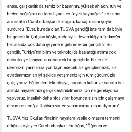
anası, çalışkanlık da temiz bir başarının, yüksek ahlakın, ruh ve
beden sağlığının en temel şartı, en feyizli kaynağıdır" sözlerini
anımsatan Cumhurbaşkanı Erdoğan, konuşmasını şöyle
sürdürdü: "Evet, burada olan TÜGVA gençliği işte tam da böyle
bir gençliktir. Çalışkanlığıyla, iradesiyle, devamlılığıyla Türkiye'yi
her alanda çok daha iyi yerlere getirecek bir gençliktir. Bu
gençlik, Türkiye'nin bilim ve teknolojide başlattığı atılımı çok
daha ileriye taşıyacak donanımlı bir gençliktir. Bizler de
ülkemizin yarınlarına yön tayin edecek siz gençlerimizin, siz
evlatlarımızın en iyi şekilde yetişmeniz için tüm gücümüzle
çalışıyoruz. Eğitimden teknolojiye, spordan kültür ve sanata her
alanda hayallerinizi gerçekleştirebilmeniz için ne gerekiyorsa
yapıyoruz. İnşallah daha nice yıllar boyunca sizin için çalışmaya
devam edeceğiz. Rabbim yar ve yardımcımız olsun diyorum."
TÜGVA Yaz Okulları finalinin hayırlara vesile olmasını temenni
ettiğini söyleyen Cumhurbaşkanı Erdoğan, "Öğrenci ve