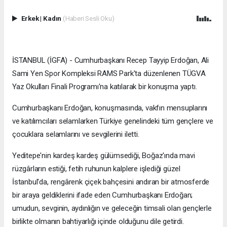
Erkek
|
Kadın
(Haberi Sesli Oku)
İSTANBUL (İGFA) - Cumhurbaşkanı Recep Tayyip Erdoğan, Ali
Sami Yen Spor Kompleksi RAMS Park'ta düzenlenen TÜGVA
Yaz Okulları Finali Programı'na katılarak bir konuşma yaptı.
Cumhurbaşkanı Erdoğan, konuşmasında, vakfın mensuplarını
ve katılımcıları selamlarken Türkiye genelindeki tüm gençlere ve
çocuklara selamlarını ve sevgilerini iletti.
Yeditepe'nin kardeş kardeş gülümsediği, Boğaz'ında mavi
rüzgârların estiği, fetih ruhunun kalplere işlediği güzel
İstanbul'da, rengârenk çiçek bahçesini andıran bir atmosferde
bir araya geldiklerini ifade eden Cumhurbaşkanı Erdoğan;
umudun, sevginin, aydınlığın ve geleceğin timsali olan gençlerle
birlikte olmanın bahtiyarlığı içinde olduğunu dile getirdi.