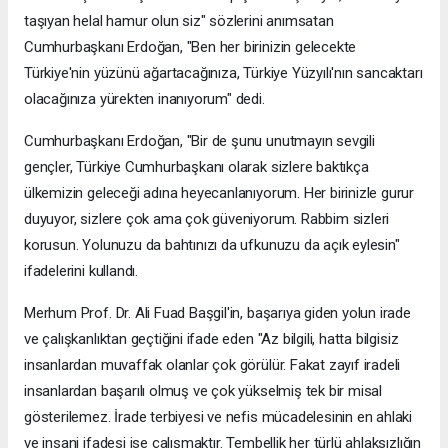
taşıyan helal hamur olun siz" sözlerini anımsatan
Cumhurbaşkanı Erdoğan, "Ben her birinizin gelecekte
Türkiye'nin yüzünü ağartacağınıza, Türkiye Yüzyılı'nın sancaktarı
olacağınıza yürekten inanıyorum" dedi.
Cumhurbaşkanı Erdoğan, "Bir de şunu unutmayın sevgili
gençler, Türkiye Cumhurbaşkanı olarak sizlere baktıkça
ülkemizin geleceği adına heyecanlanıyorum. Her birinizle gurur
duyuyor, sizlere çok ama çok güveniyorum. Rabbim sizleri
korusun. Yolunuzu da bahtınızı da ufkunuzu da açık eylesin"
ifadelerini kullandı.
Merhum Prof. Dr. Ali Fuad Başgil'in, başarıya giden yolun irade
ve çalışkanlıktan geçtiğini ifade eden "Az bilgili, hatta bilgisiz
insanlardan muvaffak olanlar çok görülür. Fakat zayıf iradeli
insanlardan başarılı olmuş ve çok yükselmiş tek bir misal
gösterilemez. İrade terbiyesi ve nefis mücadelesinin en ahlaki
ve insani ifadesi ise çalışmaktır. Tembellik her türlü ahlaksızlığın