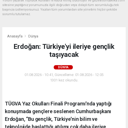
Yorum yazarak Topluluk Kuralları’nı kabul etmiş bulunuyor ve gazetesondakika.com
sitesine yaptığınız yorumunuzla ilgili doğrudan veya dolaylı tüm sorumluluğu tek
başınıza üstleniyorsunuz. Yazılan tüm yorumlardan site yönetimi hiçbir şekilde
sorumlu tutulamaz.
Anasayfa
Dünya
Erdoğan: Türkiye'yi ileriye gençlik
taşıyacak
DÜNYA
01.08.2026 - 10:41, Güncelleme: 01.08.2026 - 12:05
1301 kez okundu.
TÜGVA Yaz Okulları Finali Programı'nda yaptığı
konuşmada gençlere seslenen Cumhurbaşkanı
Erdoğan, “Bu gençlik, Türkiye'nin bilim ve
teknolojide başlattığı atılımı çok daha ileriye