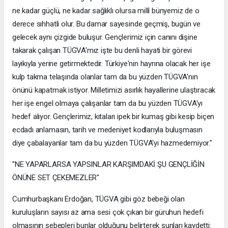
ne kadar güçlü, ne kadar sağlıklı olursa millî bünyemiz de o
derece sıhhatli olur. Bu damar sayesinde geçmiş, bugün ve
gelecek aynı çizgide buluşur. Gençlerimiz için canını dişine
takarak çalışan TÜGVA'mız işte bu denli hayati bir görevi
layıkıyla yerine getirmektedir. Türkiye'nin hayrına olacak her işe
kulp takma telaşında olanlar tam da bu yüzden TÜGVA'nın
önünü kapatmak istiyor. Milletimizi asırlık hayallerine ulaştıracak
her işe engel olmaya çalışanlar tam da bu yüzden TÜGVA'yı
hedef alıyor. Gençlerimiz, kıtaları ipek bir kumaş gibi kesip biçen
ecdadı anlamasın, tarih ve medeniyet kodlarıyla buluşmasın
diye çabalayanlar tam da bu yüzden TÜGVA'yı hazmedemiyor."
"NE YAPARLARSA YAPSINLAR KARŞIMDAKİ ŞU GENÇLİĞİN
ÖNÜNE SET ÇEKEMEZLER"
Cumhurbaşkanı Erdoğan, TÜGVA gibi göz bebeği olan
kuruluşların sayısı az ama sesi çok çıkan bir güruhun hedefi
olmasının sebepleri bunlar olduğunu belirterek şunları kaydetti: