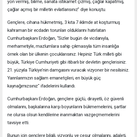
yön vermiş, bilime, sanata istikamet çizmiş, çağlar kapatmış,
çağlar açmış bir milletin evlatlarısınız" diye konuştu.
Gençlere, cihana hükmetmiş, 3 kıta 7 iklimde at koşturmuş
kahraman bir ecdadın torunları olduklarını hatırlatan
Cumhurbaşkanı Erdoğan, "Sizler bugün de vicdanıyla,
merhametiyle, mazlumlara sahip çıkmasıyla tüm insanlığa
örnek olan bir ülkenin çocuklarısınız. Hepiniz Türk milleti gibi
büyük, Türkiye Cumhuriyeti gibi itibarlı bir devletin gençlerisiniz.
21. yüzyıla Türkiye'nin damgasını vuracak vizyoner bir nesilsiniz.
Yarınlarımızın sağlam emanetçileri, en büyük güç
kaynağımızsınız" ifadelerini kullandı.
Cumhurbaşkanı Erdoğan, gençlere güçlü, dirayetli, öz güvenli
olmalarını, başkalarına karşı boyunlarını bükmemelerini, şartlar
ne olursa olsun kendilerine inanmaktan vazgeçmemelerini
tavsiye etti.
Bunun için gençlere bilgili, vizyonlu ve cesur olmalarını, adaleti,