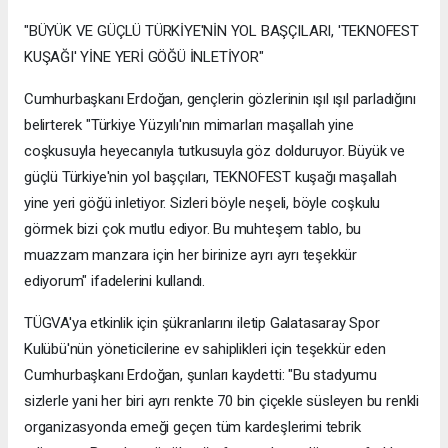
"BÜYÜK VE GÜÇLÜ TÜRKİYE'NİN YOL BAŞÇILARI, 'TEKNOFEST
KUŞAĞI' YİNE YERİ GÖĞÜ İNLETİYOR"
Cumhurbaşkanı Erdoğan, gençlerin gözlerinin ışıl ışıl parladığını
belirterek "Türkiye Yüzyılı'nın mimarları maşallah yine
coşkusuyla heyecanıyla tutkusuyla göz dolduruyor. Büyük ve
güçlü Türkiye'nin yol başçıları, TEKNOFEST kuşağı maşallah
yine yeri göğü inletiyor. Sizleri böyle neşeli, böyle coşkulu
görmek bizi çok mutlu ediyor. Bu muhteşem tablo, bu
muazzam manzara için her birinize ayrı ayrı teşekkür
ediyorum" ifadelerini kullandı.
TÜGVA'ya etkinlik için şükranlarını iletip Galatasaray Spor
Kulübü'nün yöneticilerine ev sahiplikleri için teşekkür eden
Cumhurbaşkanı Erdoğan, şunları kaydetti: "Bu stadyumu
sizlerle yani her biri ayrı renkte 70 bin çiçekle süsleyen bu renkli
organizasyonda emeği geçen tüm kardeşlerimi tebrik