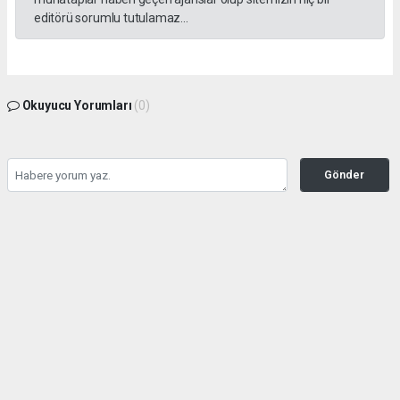
editörü sorumlu tutulamaz...
Okuyucu Yorumları
(0)
Gönder
Yorum yazarak Topluluk Kuralları’nı kabul etmiş bulunuyor ve gazetesondakika.com
sitesine yaptığınız yorumunuzla ilgili doğrudan veya dolaylı tüm sorumluluğu tek
başınıza üstleniyorsunuz. Yazılan tüm yorumlardan site yönetimi hiçbir şekilde
sorumlu tutulamaz.
haber paketi
haber scripti
haber yazılımı
Tüm hakları saklı tutulmaktadır.Copyright 2026©