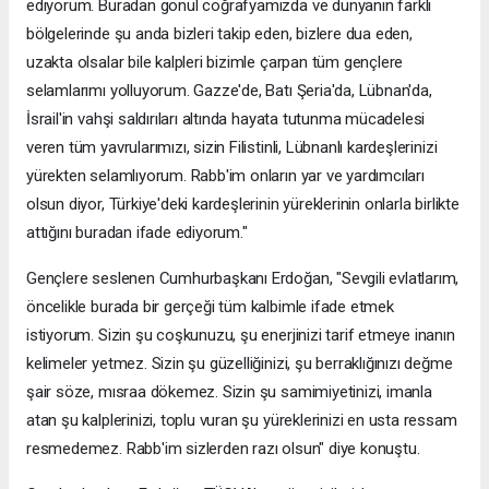
ediyorum. Buradan gönül coğrafyamızda ve dünyanın farklı
bölgelerinde şu anda bizleri takip eden, bizlere dua eden,
uzakta olsalar bile kalpleri bizimle çarpan tüm gençlere
selamlarımı yolluyorum. Gazze'de, Batı Şeria'da, Lübnan'da,
İsrail'in vahşi saldırıları altında hayata tutunma mücadelesi
veren tüm yavrularımızı, sizin Filistinli, Lübnanlı kardeşlerinizi
yürekten selamlıyorum. Rabb'im onların yar ve yardımcıları
olsun diyor, Türkiye'deki kardeşlerinin yüreklerinin onlarla birlikte
attığını buradan ifade ediyorum."
Gençlere seslenen Cumhurbaşkanı Erdoğan, "Sevgili evlatlarım,
öncelikle burada bir gerçeği tüm kalbimle ifade etmek
istiyorum. Sizin şu coşkunuzu, şu enerjinizi tarif etmeye inanın
kelimeler yetmez. Sizin şu güzelliğinizi, şu berraklığınızı değme
şair söze, mısraa dökemez. Sizin şu samimiyetinizi, imanla
atan şu kalplerinizi, toplu vuran şu yüreklerinizi en usta ressam
resmedemez. Rabb'im sizlerden razı olsun" diye konuştu.