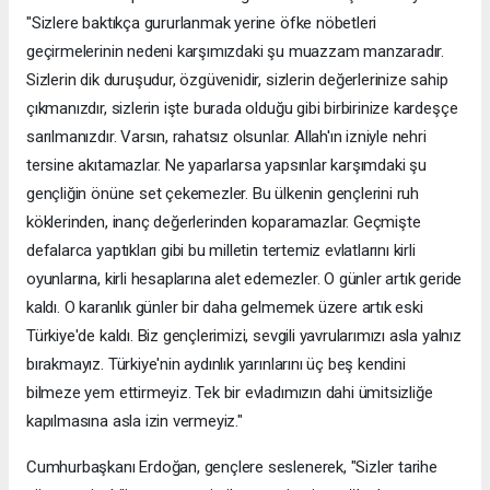
"Sizlere baktıkça gururlanmak yerine öfke nöbetleri
geçirmelerinin nedeni karşımızdaki şu muazzam manzaradır.
Sizlerin dik duruşudur, özgüvenidir, sizlerin değerlerinize sahip
çıkmanızdır, sizlerin işte burada olduğu gibi birbirinize kardeşçe
sarılmanızdır. Varsın, rahatsız olsunlar. Allah'ın izniyle nehri
tersine akıtamazlar. Ne yaparlarsa yapsınlar karşımdaki şu
gençliğin önüne set çekemezler. Bu ülkenin gençlerini ruh
köklerinden, inanç değerlerinden koparamazlar. Geçmişte
defalarca yaptıkları gibi bu milletin tertemiz evlatlarını kirli
oyunlarına, kirli hesaplarına alet edemezler. O günler artık geride
kaldı. O karanlık günler bir daha gelmemek üzere artık eski
Türkiye'de kaldı. Biz gençlerimizi, sevgili yavrularımızı asla yalnız
bırakmayız. Türkiye'nin aydınlık yarınlarını üç beş kendini
bilmeze yem ettirmeyiz. Tek bir evladımızın dahi ümitsizliğe
kapılmasına asla izin vermeyiz."
Cumhurbaşkanı Erdoğan, gençlere seslenerek, "Sizler tarihe