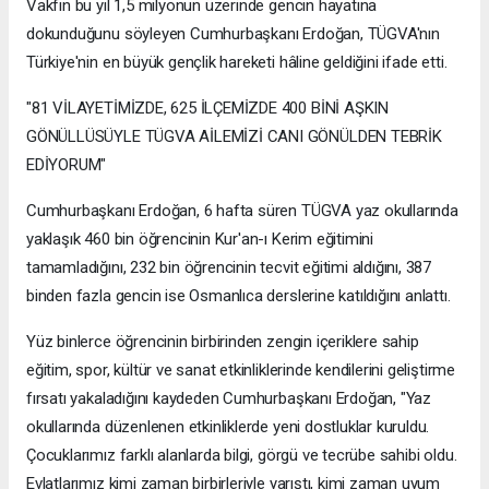
Vakfın bu yıl 1,5 milyonun üzerinde gencin hayatına
dokunduğunu söyleyen Cumhurbaşkanı Erdoğan, TÜGVA'nın
Türkiye'nin en büyük gençlik hareketi hâline geldiğini ifade etti.
"81 VİLAYETİMİZDE, 625 İLÇEMİZDE 400 BİNİ AŞKIN
GÖNÜLLÜSÜYLE TÜGVA AİLEMİZİ CANI GÖNÜLDEN TEBRİK
EDİYORUM"
Cumhurbaşkanı Erdoğan, 6 hafta süren TÜGVA yaz okullarında
yaklaşık 460 bin öğrencinin Kur'an-ı Kerim eğitimini
tamamladığını, 232 bin öğrencinin tecvit eğitimi aldığını, 387
binden fazla gencin ise Osmanlıca derslerine katıldığını anlattı.
Yüz binlerce öğrencinin birbirinden zengin içeriklere sahip
eğitim, spor, kültür ve sanat etkinliklerinde kendilerini geliştirme
fırsatı yakaladığını kaydeden Cumhurbaşkanı Erdoğan, "Yaz
okullarında düzenlenen etkinliklerde yeni dostluklar kuruldu.
Çocuklarımız farklı alanlarda bilgi, görgü ve tecrübe sahibi oldu.
Evlatlarımız kimi zaman birbirleriyle yarıştı, kimi zaman uyum