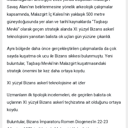
Savaş Alanı'nın belirlenmesine yönelik arkeolojik çalışmalar
kapsamında, Malazgirt İç Kalesi'nin yaklaşık 500 metre
güneydoğusunda yer alan ve tarihî kaynaklarda "Taşbaşı
Mevkii" olarak geçen stratejik alanda XI. yüzyıl Bizans askerî
teknolojisini yansıtan balista ok uçları gün yüzüne çıkarıldı.
Aynı bölgede daha önce gerçekleştirilen çalışmalarda da çok
sayıda kuşatma ok ucu ile Bizans sikkesi bulunmuştu. Yeni
buluntular, Taşbaşı Mevkii'nin Malazgirt kuşatmasındaki
stratejik önemini bir kez daha ortaya koydu.
XI. yüzyıl Bizans askerî teknolojisine ait izler
Uzmanların ilk tipolojik incelemeleri, ele geçirilen balista ok
uçlarının XI. yüzyıl Bizans askerî teçhizatına ait olduğunu ortaya
koydu.
Buluntular, Bizans İmparatoru Romen Diogenes'in 22-23