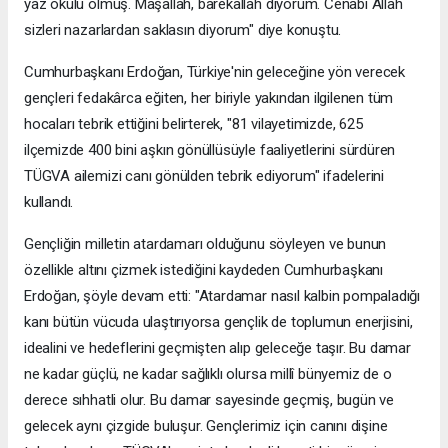
yaz okulu olmuş. Maşallah, barekallah diyorum. Cenabı Allah
sizleri nazarlardan saklasın diyorum" diye konuştu.
Cumhurbaşkanı Erdoğan, Türkiye'nin geleceğine yön verecek
gençleri fedakârca eğiten, her biriyle yakından ilgilenen tüm
hocaları tebrik ettiğini belirterek, "81 vilayetimizde, 625
ilçemizde 400 bini aşkın gönüllüsüyle faaliyetlerini sürdüren
TÜGVA ailemizi canı gönülden tebrik ediyorum" ifadelerini
kullandı.
Gençliğin milletin atardamarı olduğunu söyleyen ve bunun
özellikle altını çizmek istediğini kaydeden Cumhurbaşkanı
Erdoğan, şöyle devam etti: "Atardamar nasıl kalbin pompaladığı
kanı bütün vücuda ulaştırıyorsa gençlik de toplumun enerjisini,
idealini ve hedeflerini geçmişten alıp geleceğe taşır. Bu damar
ne kadar güçlü, ne kadar sağlıklı olursa millî bünyemiz de o
derece sıhhatli olur. Bu damar sayesinde geçmiş, bugün ve
gelecek aynı çizgide buluşur. Gençlerimiz için canını dişine