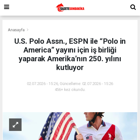
Anasayfa
U.S. Polo Assn., ESPN ile “Polo in
America” yayını için iş birliği
yaparak Amerika’nın 250. yılını
kutluyor
02.07.2026 - 15:26, Güncelleme: 02.07.2026 - 15:26
456+ kez okundu.