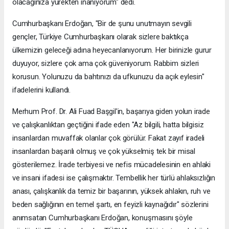
olacağınıza yürekten inanıyorum" dedi.
Cumhurbaşkanı Erdoğan, "Bir de şunu unutmayın sevgili
gençler, Türkiye Cumhurbaşkanı olarak sizlere baktıkça
ülkemizin geleceği adına heyecanlanıyorum. Her birinizle gurur
duyuyor, sizlere çok ama çok güveniyorum. Rabbim sizleri
korusun. Yolunuzu da bahtınızı da ufkunuzu da açık eylesin"
ifadelerini kullandı.
Merhum Prof. Dr. Ali Fuad Başgil'in, başarıya giden yolun irade
ve çalışkanlıktan geçtiğini ifade eden "Az bilgili, hatta bilgisiz
insanlardan muvaffak olanlar çok görülür. Fakat zayıf iradeli
insanlardan başarılı olmuş ve çok yükselmiş tek bir misal
gösterilemez. İrade terbiyesi ve nefis mücadelesinin en ahlaki
ve insani ifadesi ise çalışmaktır. Tembellik her türlü ahlaksızlığın
anası, çalışkanlık da temiz bir başarının, yüksek ahlakın, ruh ve
beden sağlığının en temel şartı, en feyizli kaynağıdır" sözlerini
anımsatan Cumhurbaşkanı Erdoğan, konuşmasını şöyle