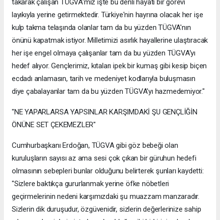
takarak çalışan TÜGVA'mız işte bu denli hayati bir görevi
layıkıyla yerine getirmektedir. Türkiye'nin hayrına olacak her işe
kulp takma telaşında olanlar tam da bu yüzden TÜGVA'nın
önünü kapatmak istiyor. Milletimizi asırlık hayallerine ulaştıracak
her işe engel olmaya çalışanlar tam da bu yüzden TÜGVA'yı
hedef alıyor. Gençlerimiz, kıtaları ipek bir kumaş gibi kesip biçen
ecdadı anlamasın, tarih ve medeniyet kodlarıyla buluşmasın
diye çabalayanlar tam da bu yüzden TÜGVA'yı hazmedemiyor."
"NE YAPARLARSA YAPSINLAR KARŞIMDAKİ ŞU GENÇLİĞİN
ÖNÜNE SET ÇEKEMEZLER"
Cumhurbaşkanı Erdoğan, TÜGVA gibi göz bebeği olan
kuruluşların sayısı az ama sesi çok çıkan bir güruhun hedefi
olmasının sebepleri bunlar olduğunu belirterek şunları kaydetti:
"Sizlere baktıkça gururlanmak yerine öfke nöbetleri
geçirmelerinin nedeni karşımızdaki şu muazzam manzaradır.
Sizlerin dik duruşudur, özgüvenidir, sizlerin değerlerinize sahip