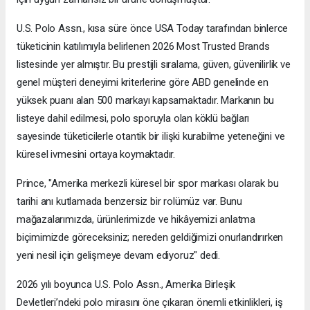
U.S. Polo Assn., kısa süre önce USA Today tarafından binlerce
tüketicinin katılımıyla belirlenen 2026 Most Trusted Brands
listesinde yer almıştır. Bu prestijli sıralama, güven, güvenilirlik ve
genel müşteri deneyimi kriterlerine göre ABD genelinde en
yüksek puanı alan 500 markayı kapsamaktadır. Markanın bu
listeye dahil edilmesi, polo sporuyla olan köklü bağları
sayesinde tüketicilerle otantik bir ilişki kurabilme yeteneğini ve
küresel ivmesini ortaya koymaktadır.
Prince, "Amerika merkezli küresel bir spor markası olarak bu
tarihi anı kutlamada benzersiz bir rolümüz var. Bunu
mağazalarımızda, ürünlerimizde ve hikâyemizi anlatma
biçimimizde göreceksiniz; nereden geldiğimizi onurlandırırken
yeni nesil için gelişmeye devam ediyoruz" dedi.
2026 yılı boyunca U.S. Polo Assn., Amerika Birleşik
Devletleri’ndeki polo mirasını öne çıkaran önemli etkinlikleri, iş