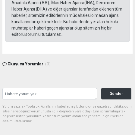
Anadolu Ajansı (AA), İhlas Haber Ajansı (İHA), Demirören
Haber Ajansı (DHA) ve diğer ajanslar tarafından eklenen tüm
haberler, sitemizin editörlerinin müdahalesi olmadan ajans
kanallarından çekilmektedir. Bu haberlerde yer alan hukuki
muhataplar haberi geçen ajanslar olup sitemizin hiç bir
editörü sorumlu tutulamaz...
Okuyucu Yorumları
(0)
Gönder
Yorum yazarak Topluluk Kuralları’nı kabul etmiş bulunuyor ve gazetesondakika.com
sitesine yaptığınız yorumunuzla ilgili doğrudan veya dolaylı tüm sorumluluğu tek
başınıza üstleniyorsunuz. Yazılan tüm yorumlardan site yönetimi hiçbir şekilde
sorumlu tutulamaz.