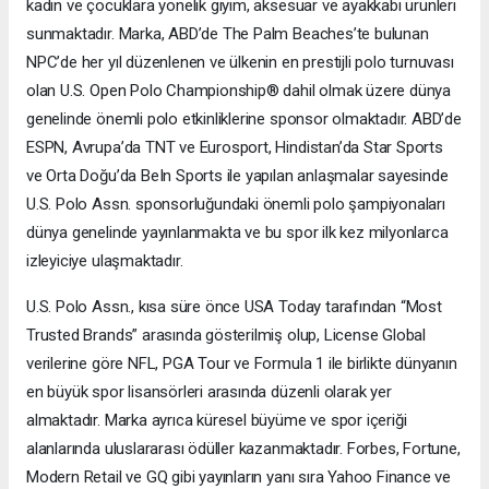
kadın ve çocuklara yönelik giyim, aksesuar ve ayakkabı ürünleri
sunmaktadır. Marka, ABD’de The Palm Beaches’te bulunan
NPC’de her yıl düzenlenen ve ülkenin en prestijli polo turnuvası
olan U.S. Open Polo Championship® dahil olmak üzere dünya
genelinde önemli polo etkinliklerine sponsor olmaktadır. ABD’de
ESPN, Avrupa’da TNT ve Eurosport, Hindistan’da Star Sports
ve Orta Doğu’da BeIn Sports ile yapılan anlaşmalar sayesinde
U.S. Polo Assn. sponsorluğundaki önemli polo şampiyonaları
dünya genelinde yayınlanmakta ve bu spor ilk kez milyonlarca
izleyiciye ulaşmaktadır.
U.S. Polo Assn., kısa süre önce USA Today tarafından “Most
Trusted Brands” arasında gösterilmiş olup, License Global
verilerine göre NFL, PGA Tour ve Formula 1 ile birlikte dünyanın
en büyük spor lisansörleri arasında düzenli olarak yer
almaktadır. Marka ayrıca küresel büyüme ve spor içeriği
alanlarında uluslararası ödüller kazanmaktadır. Forbes, Fortune,
Modern Retail ve GQ gibi yayınların yanı sıra Yahoo Finance ve