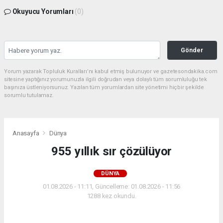
Okuyucu Yorumları
(0)
Gönder
Yorum yazarak Topluluk Kuralları’nı kabul etmiş bulunuyor ve gazetesondakika.com
sitesine yaptığınız yorumunuzla ilgili doğrudan veya dolaylı tüm sorumluluğu tek
başınıza üstleniyorsunuz. Yazılan tüm yorumlardan site yönetimi hiçbir şekilde
sorumlu tutulamaz.
Anasayfa
Dünya
955 yıllık sır çözülüyor
DÜNYA
01.08.2026 - 11:11, Güncelleme: 01.08.2026 - 11:56
1288 kez okundu.