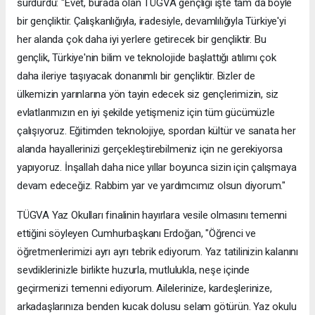
sürdürdü: "Evet, burada olan TÜGVA gençliği işte tam da böyle
bir gençliktir. Çalışkanlığıyla, iradesiyle, devamlılığıyla Türkiye'yi
her alanda çok daha iyi yerlere getirecek bir gençliktir. Bu
gençlik, Türkiye'nin bilim ve teknolojide başlattığı atılımı çok
daha ileriye taşıyacak donanımlı bir gençliktir. Bizler de
ülkemizin yarınlarına yön tayin edecek siz gençlerimizin, siz
evlatlarımızın en iyi şekilde yetişmeniz için tüm gücümüzle
çalışıyoruz. Eğitimden teknolojiye, spordan kültür ve sanata her
alanda hayallerinizi gerçekleştirebilmeniz için ne gerekiyorsa
yapıyoruz. İnşallah daha nice yıllar boyunca sizin için çalışmaya
devam edeceğiz. Rabbim yar ve yardımcımız olsun diyorum."
TÜGVA Yaz Okulları finalinin hayırlara vesile olmasını temenni
ettiğini söyleyen Cumhurbaşkanı Erdoğan, "Öğrenci ve
öğretmenlerimizi ayrı ayrı tebrik ediyorum. Yaz tatilinizin kalanını
sevdiklerinizle birlikte huzurla, mutlulukla, neşe içinde
geçirmenizi temenni ediyorum. Ailelerinize, kardeşlerinize,
arkadaşlarınıza benden kucak dolusu selam götürün. Yaz okulu