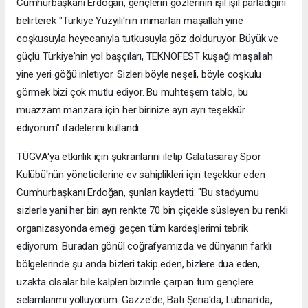
Cumhurbaşkanı Erdoğan, gençlerin gözlerinin ışıl ışıl parladığını
belirterek "Türkiye Yüzyılı'nın mimarları maşallah yine
coşkusuyla heyecanıyla tutkusuyla göz dolduruyor. Büyük ve
güçlü Türkiye'nin yol başçıları, TEKNOFEST kuşağı maşallah
yine yeri göğü inletiyor. Sizleri böyle neşeli, böyle coşkulu
görmek bizi çok mutlu ediyor. Bu muhteşem tablo, bu
muazzam manzara için her birinize ayrı ayrı teşekkür
ediyorum" ifadelerini kullandı.
TÜGVA'ya etkinlik için şükranlarını iletip Galatasaray Spor
Kulübü'nün yöneticilerine ev sahiplikleri için teşekkür eden
Cumhurbaşkanı Erdoğan, şunları kaydetti: "Bu stadyumu
sizlerle yani her biri ayrı renkte 70 bin çiçekle süsleyen bu renkli
organizasyonda emeği geçen tüm kardeşlerimi tebrik
ediyorum. Buradan gönül coğrafyamızda ve dünyanın farklı
bölgelerinde şu anda bizleri takip eden, bizlere dua eden,
uzakta olsalar bile kalpleri bizimle çarpan tüm gençlere
selamlarımı yolluyorum. Gazze'de, Batı Şeria'da, Lübnan'da,