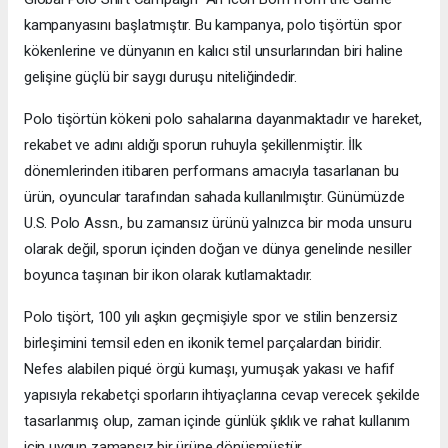
kampanyasını başlatmıştır. Bu kampanya, polo tişörtün spor
kökenlerine ve dünyanın en kalıcı stil unsurlarından biri haline
gelişine güçlü bir saygı duruşu niteliğindedir.
Polo tişörtün kökeni polo sahalarına dayanmaktadır ve hareket,
rekabet ve adını aldığı sporun ruhuyla şekillenmiştir. İlk
dönemlerinden itibaren performans amacıyla tasarlanan bu
ürün, oyuncular tarafından sahada kullanılmıştır. Günümüzde
U.S. Polo Assn., bu zamansız ürünü yalnızca bir moda unsuru
olarak değil, sporun içinden doğan ve dünya genelinde nesiller
boyunca taşınan bir ikon olarak kutlamaktadır.
Polo tişört, 100 yılı aşkın geçmişiyle spor ve stilin benzersiz
birleşimini temsil eden en ikonik temel parçalardan biridir.
Nefes alabilen piqué örgü kumaşı, yumuşak yakası ve hafif
yapısıyla rekabetçi sporların ihtiyaçlarına cevap verecek şekilde
tasarlanmış olup, zaman içinde günlük şıklık ve rahat kullanım
için uygun zamansız bir ürüne dönüşmüştür.