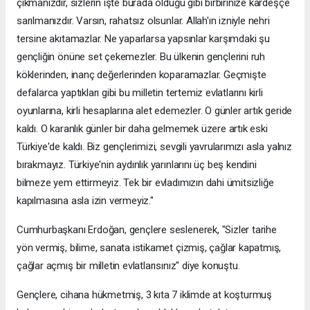
çıkmanızdır, sizlerin işte burada olduğu gibi birbirinize kardeşçe
sarılmanızdır. Varsın, rahatsız olsunlar. Allah'ın izniyle nehri
tersine akıtamazlar. Ne yaparlarsa yapsınlar karşımdaki şu
gençliğin önüne set çekemezler. Bu ülkenin gençlerini ruh
köklerinden, inanç değerlerinden koparamazlar. Geçmişte
defalarca yaptıkları gibi bu milletin tertemiz evlatlarını kirli
oyunlarına, kirli hesaplarına alet edemezler. O günler artık geride
kaldı. O karanlık günler bir daha gelmemek üzere artık eski
Türkiye'de kaldı. Biz gençlerimizi, sevgili yavrularımızı asla yalnız
bırakmayız. Türkiye'nin aydınlık yarınlarını üç beş kendini
bilmeze yem ettirmeyiz. Tek bir evladımızın dahi ümitsizliğe
kapılmasına asla izin vermeyiz."
Cumhurbaşkanı Erdoğan, gençlere seslenerek, "Sizler tarihe
yön vermiş, bilime, sanata istikamet çizmiş, çağlar kapatmış,
çağlar açmış bir milletin evlatlarısınız" diye konuştu.
Gençlere, cihana hükmetmiş, 3 kıta 7 iklimde at koşturmuş