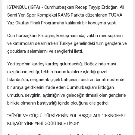
İSTANBUL (İGFA) - Cumhurbaşkanı Recep Tayyip Erdoğan, Ali
Sami Yen Spor Kompleksi RAMS Park'ta düzenlenen TÜGVA
Yaz Okulları Finali Programı'na katılarak bir konuşma yaptı.
Cumhurbaşkanı Erdoğan, konuşmasında, vakfın mensuplarını
ve katılımcıları selamlarken Türkiye genelindeki tüm gençlere ve
çocuklara selamlarını ve sevgilerini iletti.
Yeditepe'nin kardeş kardeş gülümsediği, Boğaz'ında mavi
rüzgârların estiği, fetih ruhunun kalplere işlediği güzel
İstanbul'da, rengârenk çiçek bahçesini andıran bir atmosferde
bir araya geldiklerini ifade eden Cumhurbaşkanı Erdoğan;
umudun, sevginin, aydınlığın ve geleceğin timsali olan gençlerle
birlikte olmanın bahtiyarlığı içinde olduğunu dile getirdi.
"BÜYÜK VE GÜÇLÜ TÜRKİYE'NİN YOL BAŞÇILARI, 'TEKNOFEST
KUŞAĞI' YİNE YERİ GÖĞÜ İNLETİYOR"