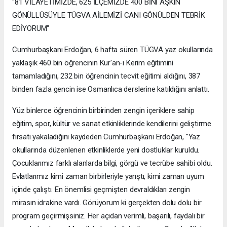
"81 VİLAYETİMİZDE, 625 İLÇEMİZDE 400 BİNİ AŞKIN
GÖNÜLLÜSÜYLE TÜGVA AİLEMİZİ CANI GÖNÜLDEN TEBRİK
EDİYORUM"
Cumhurbaşkanı Erdoğan, 6 hafta süren TÜGVA yaz okullarında
yaklaşık 460 bin öğrencinin Kur'an-ı Kerim eğitimini
tamamladığını, 232 bin öğrencinin tecvit eğitimi aldığını, 387
binden fazla gencin ise Osmanlıca derslerine katıldığını anlattı.
Yüz binlerce öğrencinin birbirinden zengin içeriklere sahip
eğitim, spor, kültür ve sanat etkinliklerinde kendilerini geliştirme
fırsatı yakaladığını kaydeden Cumhurbaşkanı Erdoğan, "Yaz
okullarında düzenlenen etkinliklerde yeni dostluklar kuruldu.
Çocuklarımız farklı alanlarda bilgi, görgü ve tecrübe sahibi oldu.
Evlatlarımız kimi zaman birbirleriyle yarıştı, kimi zaman uyum
içinde çalıştı. En önemlisi geçmişten devraldıkları zengin
mirasın idrakine vardı. Görüyorum ki gerçekten dolu dolu bir
program geçirmişsiniz. Her açıdan verimli, başarılı, faydalı bir