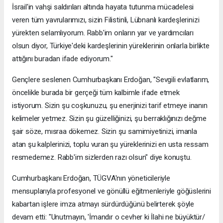
İsrail'in vahşi saldırıları altında hayata tutunma mücadelesi
veren tüm yavrularımızı, sizin Filistinli, Lübnanlı kardeşlerinizi
yürekten selamlıyorum. Rabb'im onların yar ve yardımcıları
olsun diyor, Türkiye'deki kardeşlerinin yüreklerinin onlarla birlikte
attığını buradan ifade ediyorum."
Gençlere seslenen Cumhurbaşkanı Erdoğan, "Sevgili evlatlarım,
öncelikle burada bir gerçeği tüm kalbimle ifade etmek
istiyorum. Sizin şu coşkunuzu, şu enerjinizi tarif etmeye inanın
kelimeler yetmez. Sizin şu güzelliğinizi, şu berraklığınızı değme
şair söze, mısraa dökemez. Sizin şu samimiyetinizi, imanla
atan şu kalplerinizi, toplu vuran şu yüreklerinizi en usta ressam
resmedemez. Rabb'im sizlerden razı olsun" diye konuştu.
Cumhurbaşkanı Erdoğan, TÜGVA'nın yöneticileriyle
mensuplarıyla profesyonel ve gönüllü eğitmenleriyle göğüslerini
kabartan işlere imza atmayı sürdürdüğünü belirterek şöyle
devam etti: "Unutmayın, 'İmandır o cevher ki İlahi ne büyüktür/