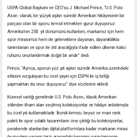
USPA Global Başkanı ve CEO’su J. Michael Prince, "U.S. Polo
Assn. olarak, bir yüzyılı aşkın süredir Amerikan hikâyesinin bir
parçası olan bir sporu temsil etmekten gurur duyuyoruz.
Amerika’nın 250. yıl dönümünü kutlarken, markamız için hem
spor mirasımızı hem de geleneklere dayanan, dayanıklılıkla
tanımlanan ve spor ile stil aracılığıyla ifade edilen ülkenin kalıcı
ruhunu onurlandırmak doğal bir andır" dedi.
Prince, "Ayrıca, sporun yüz yılı aşkın süredir Amerika üzerindeki
etkisini vurgulayan bu özel yayın için ESPN ile iş birliği
yapmaktan da onur duyuyoruz" diye sözlerine ekledi.
Küresel varlığı genelinde U.S. Polo Assn., klasik Amerikan
stilinden ilham alan seçilmiş koleksiyonlar ve hikâye anlatımıyla
bu özel yılı kutlamaktadır. İkonik kırmızı, beyaz ve mavi renk
paleti ile spor odaklı tasarımların öne çıktığı bu koleksiyonlar,
perakende alanlardan dijital platformlara kadar markanın miras
ile modern yaşam tarzı arasındaki kesişimi vurgulamasını