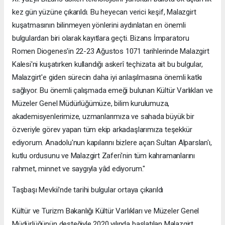
kez gün yüzüne çıkarıldı. Bu heyecan verici keşif, Malazgirt
kuşatmasının bilinmeyen yönlerini aydınlatan en önemli
bulgulardan biri olarak kayıtlara geçti. Bizans İmparatoru
Romen Diogenes'in 22-23 Ağustos 1071 tarihlerinde Malazgirt
Kalesi'ni kuşatırken kullandığı askerî teçhizata ait bu bulgular,
Malazgirt'e giden sürecin daha iyi anlaşılmasına önemli katkı
sağlıyor. Bu önemli çalışmada emeği bulunan Kültür Varlıkları ve
Müzeler Genel Müdürlüğümüze, bilim kurulumuza,
akademisyenlerimize, uzmanlarımıza ve sahada büyük bir
özveriyle görev yapan tüm ekip arkadaşlarımıza teşekkür
ediyorum. Anadolu'nun kapılarını bizlere açan Sultan Alparslan'ı,
kutlu ordusunu ve Malazgirt Zaferi'nin tüm kahramanlarını
rahmet, minnet ve saygıyla yâd ediyorum."
Taşbaşı Mevkii'nde tarihi bulgular ortaya çıkarıldı
Kültür ve Turizm Bakanlığı Kültür Varlıkları ve Müzeler Genel
Müdürlüğünün desteğiyle 2020 yılında başlatılan Malazgirt