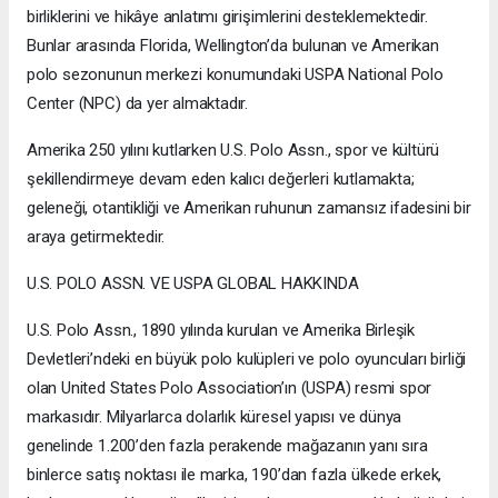
birliklerini ve hikâye anlatımı girişimlerini desteklemektedir.
Bunlar arasında Florida, Wellington’da bulunan ve Amerikan
polo sezonunun merkezi konumundaki USPA National Polo
Center (NPC) da yer almaktadır.
Amerika 250 yılını kutlarken U.S. Polo Assn., spor ve kültürü
şekillendirmeye devam eden kalıcı değerleri kutlamakta;
geleneği, otantikliği ve Amerikan ruhunun zamansız ifadesini bir
araya getirmektedir.
U.S. POLO ASSN. VE USPA GLOBAL HAKKINDA
U.S. Polo Assn., 1890 yılında kurulan ve Amerika Birleşik
Devletleri’ndeki en büyük polo kulüpleri ve polo oyuncuları birliği
olan United States Polo Association’ın (USPA) resmi spor
markasıdır. Milyarlarca dolarlık küresel yapısı ve dünya
genelinde 1.200’den fazla perakende mağazanın yanı sıra
binlerce satış noktası ile marka, 190’dan fazla ülkede erkek,