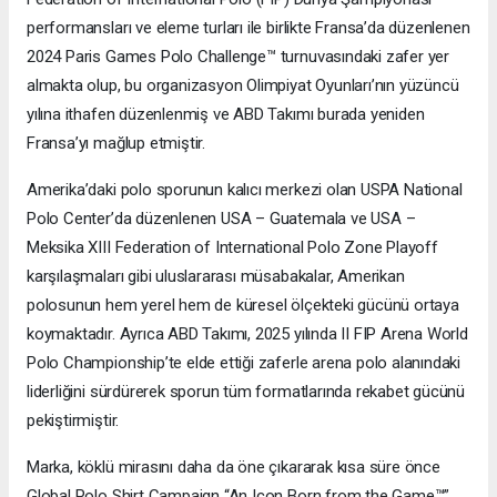
performansları ve eleme turları ile birlikte Fransa’da düzenlenen
2024 Paris Games Polo Challenge™ turnuvasındaki zafer yer
almakta olup, bu organizasyon Olimpiyat Oyunları’nın yüzüncü
yılına ithafen düzenlenmiş ve ABD Takımı burada yeniden
Fransa’yı mağlup etmiştir.
Amerika’daki polo sporunun kalıcı merkezi olan USPA National
Polo Center’da düzenlenen USA – Guatemala ve USA –
Meksika XIII Federation of International Polo Zone Playoff
karşılaşmaları gibi uluslararası müsabakalar, Amerikan
polosunun hem yerel hem de küresel ölçekteki gücünü ortaya
koymaktadır. Ayrıca ABD Takımı, 2025 yılında II FIP Arena World
Polo Championship’te elde ettiği zaferle arena polo alanındaki
liderliğini sürdürerek sporun tüm formatlarında rekabet gücünü
pekiştirmiştir.
Marka, köklü mirasını daha da öne çıkararak kısa süre önce
Global Polo Shirt Campaign “An Icon Born from the Game™”