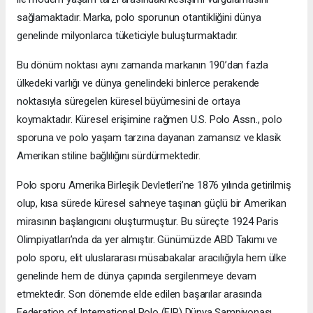
sağlamaktadır. Marka, polo sporunun otantikliğini dünya
genelinde milyonlarca tüketiciyle buluşturmaktadır.
Bu dönüm noktası aynı zamanda markanın 190’dan fazla
ülkedeki varlığı ve dünya genelindeki binlerce perakende
noktasıyla süregelen küresel büyümesini de ortaya
koymaktadır. Küresel erişimine rağmen U.S. Polo Assn., polo
sporuna ve polo yaşam tarzına dayanan zamansız ve klasik
Amerikan stiline bağlılığını sürdürmektedir.
Polo sporu Amerika Birleşik Devletleri’ne 1876 yılında getirilmiş
olup, kısa sürede küresel sahneye taşınan güçlü bir Amerikan
mirasının başlangıcını oluşturmuştur. Bu süreçte 1924 Paris
Olimpiyatları’nda da yer almıştır. Günümüzde ABD Takımı ve
polo sporu, elit uluslararası müsabakalar aracılığıyla hem ülke
genelinde hem de dünya çapında sergilenmeye devam
etmektedir. Son dönemde elde edilen başarılar arasında
Federation of International Polo (FIP) Dünya Şampiyonası