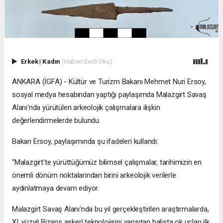
Erkek
|
Kadın
(Haberi Sesli Oku)
ANKARA (İGFA) - Kültür ve Turizm Bakanı Mehmet Nuri Ersoy,
sosyal medya hesabından yaptığı paylaşımda Malazgirt Savaş
Alanı'nda yürütülen arkeolojik çalışmalara ilişkin
değerlendirmelerde bulundu.
Bakan Ersoy, paylaşımında şu ifadeleri kullandı:
"Malazgirt'te yürüttüğümüz bilimsel çalışmalar, tarihimizin en
önemli dönüm noktalarından birini arkeolojik verilerle
aydınlatmaya devam ediyor.
Malazgirt Savaş Alanı'nda bu yıl gerçekleştirilen araştırmalarda,
XI. yüzyıl Bizans askerî teknolojisini yansıtan balista ok uçları ilk