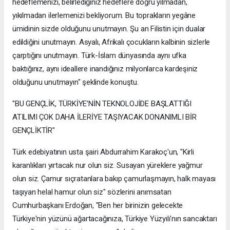
hedeflemenizi, belirlediğiniz hedeflere doğru yılmadan,
yıkılmadan ilerlemenizi bekliyorum. Bu toprakların yegâne
ümidinin sizde olduğunu unutmayın. Şu an Filistin için dualar
edildiğini unutmayın. Asyalı, Afrikalı çocukların kalbinin sizlerle
çarptığını unutmayın. Türk-İslam dünyasında aynı ufka
baktığınız, aynı ideallere inandığınız milyonlarca kardeşiniz
olduğunu unutmayın" şeklinde konuştu.
"BU GENÇLİK, TÜRKİYE’NİN TEKNOLOJİDE BAŞLATTIĞI
ATILIMI ÇOK DAHA İLERİYE TAŞIYACAK DONANIMLI BİR
GENÇLİKTİR"
Türk edebiyatının usta şairi Abdurrahim Karakoç'un, "Kirli
karanlıkları yırtacak nur olun siz. Susayan yüreklere yağmur
olun siz. Çamur sıçratanlara bakıp çamurlaşmayın, halk mayası
taşıyan helal hamur olun siz" sözlerini anımsatan
Cumhurbaşkanı Erdoğan, "Ben her birinizin gelecekte
Türkiye'nin yüzünü ağartacağınıza, Türkiye Yüzyılı'nın sancaktarı