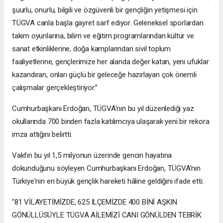
şuurlu, onurlu, bilgili ve özgüvenli bir gençliğin yetişmesi için
TÜGVA canla başla gayret sarf ediyor. Geleneksel sporlardan
takım oyunlarına, bilim ve eğitim programlarından kültür ve
sanat etkinliklerine, doğa kamplarından sivil toplum
faaliyetlerine, gençlerimize her alanda değer katan, yeni ufuklar
kazandıran, onları güçlü bir geleceğe hazırlayan çok önemli
çalışmalar gerçekleştiriyor.”
Cumhurbaşkanı Erdoğan, TÜGVA'nın bu yıl düzenlediği yaz
okullarında 700 binden fazla katılımcıya ulaşarak yeni bir rekora
imza attığını belirtti.
Vakfın bu yıl 1,5 milyonun üzerinde gencin hayatına
dokunduğunu söyleyen Cumhurbaşkanı Erdoğan, TÜGVA'nın
Türkiye'nin en büyük gençlik hareketi hâline geldiğini ifade etti.
"81 VİLAYETİMİZDE, 625 İLÇEMİZDE 400 BİNİ AŞKIN
GÖNÜLLÜSÜYLE TÜGVA AİLEMİZİ CANI GÖNÜLDEN TEBRİK