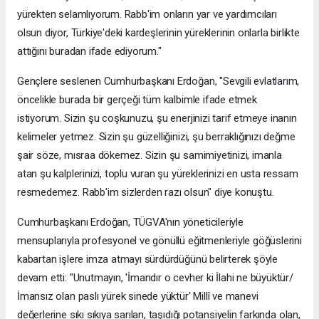
yürekten selamlıyorum. Rabb'im onların yar ve yardımcıları
olsun diyor, Türkiye'deki kardeşlerinin yüreklerinin onlarla birlikte
attığını buradan ifade ediyorum."
Gençlere seslenen Cumhurbaşkanı Erdoğan, "Sevgili evlatlarım,
öncelikle burada bir gerçeği tüm kalbimle ifade etmek
istiyorum. Sizin şu coşkunuzu, şu enerjinizi tarif etmeye inanın
kelimeler yetmez. Sizin şu güzelliğinizi, şu berraklığınızı değme
şair söze, mısraa dökemez. Sizin şu samimiyetinizi, imanla
atan şu kalplerinizi, toplu vuran şu yüreklerinizi en usta ressam
resmedemez. Rabb'im sizlerden razı olsun" diye konuştu.
Cumhurbaşkanı Erdoğan, TÜGVA'nın yöneticileriyle
mensuplarıyla profesyonel ve gönüllü eğitmenleriyle göğüslerini
kabartan işlere imza atmayı sürdürdüğünü belirterek şöyle
devam etti: "Unutmayın, 'İmandır o cevher ki İlahi ne büyüktür/
İmansız olan paslı yürek sinede yüktür' Millî ve manevi
değerlerine sıkı sıkıya sarılan, taşıdığı potansiyelin farkında olan,