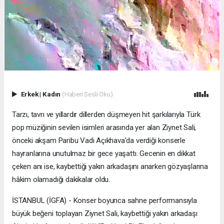
Erkek
|
Kadın
(Haberi Sesli Oku)
Tarzı, tavrı ve yıllardır dillerden düşmeyen hit şarkılarıyla Türk
pop müziğinin sevilen isimleri arasında yer alan Ziynet Sali,
önceki akşam Paribu Vadi Açıkhava’da verdiği konserle
hayranlarına unutulmaz bir gece yaşattı. Gecenin en dikkat
çeken anı ise, kaybettiği yakın arkadaşını anarken gözyaşlarına
hâkim olamadığı dakikalar oldu.
İSTANBUL (İGFA) - Konser boyunca sahne performansıyla
büyük beğeni toplayan Ziynet Sali, kaybettiği yakın arkadaşı