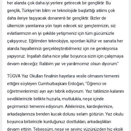
her alanda çok daha iyi yerlere getirecek bir gençliktir. Bu
gençlik, Türkiye'nin bilim ve teknolojide başlattığı atılımı çok
daha ileriye taşıyacak donanımlı bir gençliktir. Bizler de
ülkemizin yarınlarına yön tayin edecek siz gençlerimizin, siz
evlatlarımızın en iyi şekilde yetişmeniz için tüm gücümüzle
çalışıyoruz. Eğitimden teknolojiye, spordan kültür ve sanata her
alanda hayallerinizi gerçekleştirebilmeniz için ne gerekiyorsa
yapıyoruz. İnşallah daha nice yıllar boyunca sizin için çalışmaya
devam edeceğiz. Rabbim yar ve yardımcımız olsun diyorum."
TÜGVA Yaz Okulları finalinin hayırlara vesile olmasını temenni
ettiğini söyleyen Cumhurbaşkanı Erdoğan, "Öğrenci ve
öğretmenlerimizi ayrı ayrı tebrik ediyorum. Yaz tatilinizin kalanını
sevdiklerinizle birlikte huzurla, mutlulukla, neşe içinde
geçirmenizi temenni ediyorum. Ailelerinize, kardeşlerinize,
arkadaşlarınıza benden kucak dolusu selam götürün. Yaz okulu
boyunca birbirinizle kurduğunuz dostlukları, arkadaşlıkları
devam ettirin. Tebessüm, neşe ve sevinç yüzünüzden hiç eksik