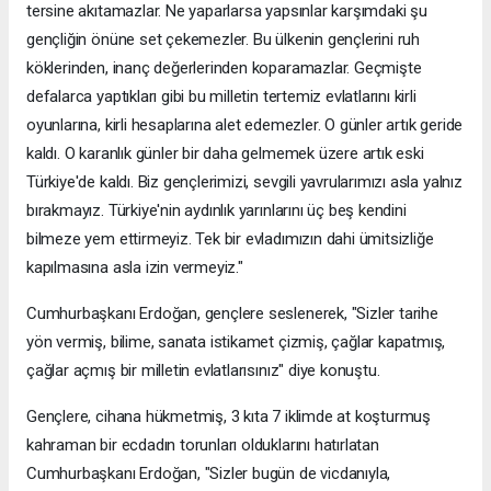
tersine akıtamazlar. Ne yaparlarsa yapsınlar karşımdaki şu
gençliğin önüne set çekemezler. Bu ülkenin gençlerini ruh
köklerinden, inanç değerlerinden koparamazlar. Geçmişte
defalarca yaptıkları gibi bu milletin tertemiz evlatlarını kirli
oyunlarına, kirli hesaplarına alet edemezler. O günler artık geride
kaldı. O karanlık günler bir daha gelmemek üzere artık eski
Türkiye'de kaldı. Biz gençlerimizi, sevgili yavrularımızı asla yalnız
bırakmayız. Türkiye'nin aydınlık yarınlarını üç beş kendini
bilmeze yem ettirmeyiz. Tek bir evladımızın dahi ümitsizliğe
kapılmasına asla izin vermeyiz."
Cumhurbaşkanı Erdoğan, gençlere seslenerek, "Sizler tarihe
yön vermiş, bilime, sanata istikamet çizmiş, çağlar kapatmış,
çağlar açmış bir milletin evlatlarısınız" diye konuştu.
Gençlere, cihana hükmetmiş, 3 kıta 7 iklimde at koşturmuş
kahraman bir ecdadın torunları olduklarını hatırlatan
Cumhurbaşkanı Erdoğan, "Sizler bugün de vicdanıyla,