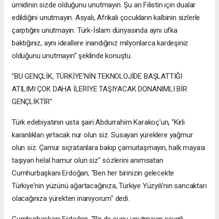
ümidinin sizde olduğunu unutmayın. Şu an Filistin için dualar
edildiğini unutmayın. Asyalı, Afrikalı çocukların kalbinin sizlerle
çarptığını unutmayın. Türk-İslam dünyasında aynı ufka
baktığınız, aynı ideallere inandığınız milyonlarca kardeşiniz
olduğunu unutmayın" şeklinde konuştu.
"BU GENÇLİK, TÜRKİYE’NİN TEKNOLOJİDE BAŞLATTIĞI
ATILIMI ÇOK DAHA İLERİYE TAŞIYACAK DONANIMLI BİR
GENÇLİKTİR"
Türk edebiyatının usta şairi Abdurrahim Karakoç'un, "Kirli
karanlıkları yırtacak nur olun siz. Susayan yüreklere yağmur
olun siz. Çamur sıçratanlara bakıp çamurlaşmayın, halk mayası
taşıyan helal hamur olun siz" sözlerini anımsatan
Cumhurbaşkanı Erdoğan, "Ben her birinizin gelecekte
Türkiye'nin yüzünü ağartacağınıza, Türkiye Yüzyılı'nın sancaktarı
olacağınıza yürekten inanıyorum" dedi.
Cumhurbaşkanı Erdoğan, "Bir de şunu unutmayın sevgili