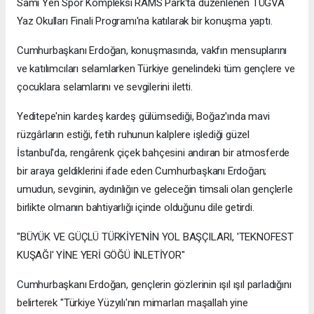
Sami Yen Spor Kompleksi RAMS Park'ta düzenlenen TÜGVA
Yaz Okulları Finali Programı'na katılarak bir konuşma yaptı.
Cumhurbaşkanı Erdoğan, konuşmasında, vakfın mensuplarını
ve katılımcıları selamlarken Türkiye genelindeki tüm gençlere ve
çocuklara selamlarını ve sevgilerini iletti.
Yeditepe'nin kardeş kardeş gülümsediği, Boğaz'ında mavi
rüzgârların estiği, fetih ruhunun kalplere işlediği güzel
İstanbul'da, rengârenk çiçek bahçesini andıran bir atmosferde
bir araya geldiklerini ifade eden Cumhurbaşkanı Erdoğan;
umudun, sevginin, aydınlığın ve geleceğin timsali olan gençlerle
birlikte olmanın bahtiyarlığı içinde olduğunu dile getirdi.
"BÜYÜK VE GÜÇLÜ TÜRKİYE'NİN YOL BAŞÇILARI, 'TEKNOFEST
KUŞAĞI' YİNE YERİ GÖĞÜ İNLETİYOR"
Cumhurbaşkanı Erdoğan, gençlerin gözlerinin ışıl ışıl parladığını
belirterek "Türkiye Yüzyılı'nın mimarları maşallah yine