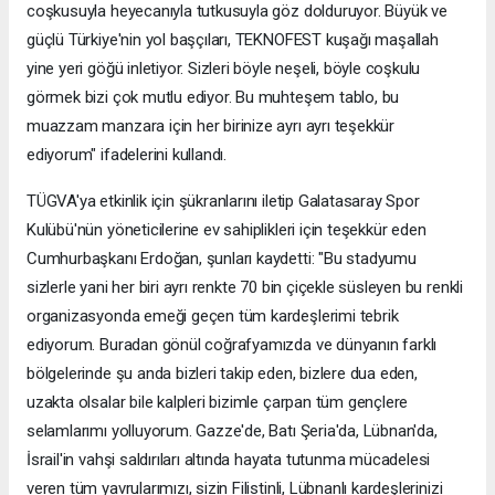
coşkusuyla heyecanıyla tutkusuyla göz dolduruyor. Büyük ve
güçlü Türkiye'nin yol başçıları, TEKNOFEST kuşağı maşallah
yine yeri göğü inletiyor. Sizleri böyle neşeli, böyle coşkulu
görmek bizi çok mutlu ediyor. Bu muhteşem tablo, bu
muazzam manzara için her birinize ayrı ayrı teşekkür
ediyorum" ifadelerini kullandı.
TÜGVA'ya etkinlik için şükranlarını iletip Galatasaray Spor
Kulübü'nün yöneticilerine ev sahiplikleri için teşekkür eden
Cumhurbaşkanı Erdoğan, şunları kaydetti: "Bu stadyumu
sizlerle yani her biri ayrı renkte 70 bin çiçekle süsleyen bu renkli
organizasyonda emeği geçen tüm kardeşlerimi tebrik
ediyorum. Buradan gönül coğrafyamızda ve dünyanın farklı
bölgelerinde şu anda bizleri takip eden, bizlere dua eden,
uzakta olsalar bile kalpleri bizimle çarpan tüm gençlere
selamlarımı yolluyorum. Gazze'de, Batı Şeria'da, Lübnan'da,
İsrail'in vahşi saldırıları altında hayata tutunma mücadelesi
veren tüm yavrularımızı, sizin Filistinli, Lübnanlı kardeşlerinizi