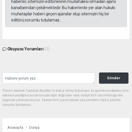
haberler, sitemizin editörlerinin müdahalesi olmadan ajans
kanallarından çekilmektedir. Bu haberlerde yer alan hukuki
muhataplar haberi geçen ajanslar olup sitemizin hiç bir
editörü sorumlu tutulamaz...
Okuyucu Yorumları
(0)
Gönder
Yorum yazarak Topluluk Kuralları’nı kabul etmiş bulunuyor ve gazetesondakika.com
sitesine yaptığınız yorumunuzla ilgili doğrudan veya dolaylı tüm sorumluluğu tek
başınıza üstleniyorsunuz. Yazılan tüm yorumlardan site yönetimi hiçbir şekilde
sorumlu tutulamaz.
Anasayfa
Dünya