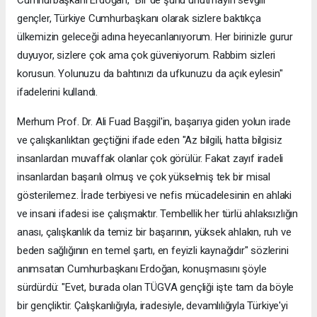
gençler, Türkiye Cumhurbaşkanı olarak sizlere baktıkça
ülkemizin geleceği adına heyecanlanıyorum. Her birinizle gurur
duyuyor, sizlere çok ama çok güveniyorum. Rabbim sizleri
korusun. Yolunuzu da bahtınızı da ufkunuzu da açık eylesin"
ifadelerini kullandı.
Merhum Prof. Dr. Ali Fuad Başgil'in, başarıya giden yolun irade
ve çalışkanlıktan geçtiğini ifade eden "Az bilgili, hatta bilgisiz
insanlardan muvaffak olanlar çok görülür. Fakat zayıf iradeli
insanlardan başarılı olmuş ve çok yükselmiş tek bir misal
gösterilemez. İrade terbiyesi ve nefis mücadelesinin en ahlaki
ve insani ifadesi ise çalışmaktır. Tembellik her türlü ahlaksızlığın
anası, çalışkanlık da temiz bir başarının, yüksek ahlakın, ruh ve
beden sağlığının en temel şartı, en feyizli kaynağıdır" sözlerini
anımsatan Cumhurbaşkanı Erdoğan, konuşmasını şöyle
sürdürdü: "Evet, burada olan TÜGVA gençliği işte tam da böyle
bir gençliktir. Çalışkanlığıyla, iradesiyle, devamlılığıyla Türkiye'yi