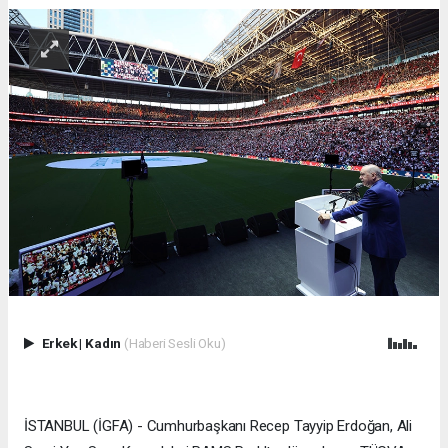
Erkek
|
Kadın
(Haberi Sesli Oku)
İSTANBUL (İGFA) - Cumhurbaşkanı Recep Tayyip Erdoğan, Ali