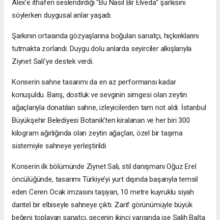
Alex’e ithafen seslendirdiği “Bu Nasıl Bir Elveda” şarkısını
söylerken duygusal anlar yaşadı.
Şarkının ortasında gözyaşlarına boğulan sanatçı, hıçkırıklarını
tutmakta zorlandı. Duygu dolu anlarda seyirciler alkışlarıyla
Ziynet Sali’ye destek verdi.
Konserin sahne tasarımı da en az performansı kadar
konuşuldu. Barış, dostluk ve sevginin simgesi olan zeytin
ağaçlarıyla donatılan sahne, izleyicilerden tam not aldı. İstanbul
Büyükşehir Belediyesi Botanik’ten kiralanan ve her biri 300
kilogram ağırlığında olan zeytin ağaçları, özel bir taşıma
sistemiyle sahneye yerleştirildi.
Konserin ilk bölümünde Ziynet Sali, stil danışmanı Oğuz Erel
öncülüğünde, tasarımı Türkiye’yi yurt dışında başarıyla temsil
eden Ceren Ocak imzasını taşıyan, 10 metre kuyruklu siyah
dantel bir elbiseyle sahneye çıktı. Zarif görünümüyle büyük
beğeni toplayan sanatçı, gecenin ikinci yarısında ise Salih Balta