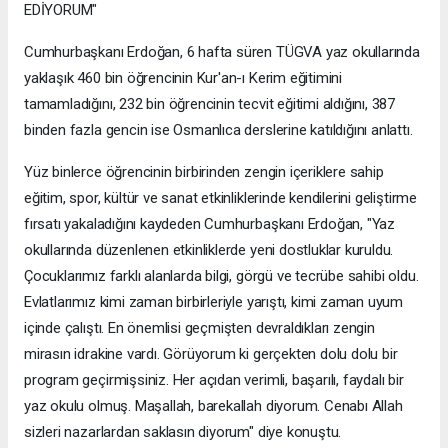
EDİYORUM"
Cumhurbaşkanı Erdoğan, 6 hafta süren TÜGVA yaz okullarında
yaklaşık 460 bin öğrencinin Kur'an-ı Kerim eğitimini
tamamladığını, 232 bin öğrencinin tecvit eğitimi aldığını, 387
binden fazla gencin ise Osmanlıca derslerine katıldığını anlattı.
Yüz binlerce öğrencinin birbirinden zengin içeriklere sahip
eğitim, spor, kültür ve sanat etkinliklerinde kendilerini geliştirme
fırsatı yakaladığını kaydeden Cumhurbaşkanı Erdoğan, "Yaz
okullarında düzenlenen etkinliklerde yeni dostluklar kuruldu.
Çocuklarımız farklı alanlarda bilgi, görgü ve tecrübe sahibi oldu.
Evlatlarımız kimi zaman birbirleriyle yarıştı, kimi zaman uyum
içinde çalıştı. En önemlisi geçmişten devraldıkları zengin
mirasın idrakine vardı. Görüyorum ki gerçekten dolu dolu bir
program geçirmişsiniz. Her açıdan verimli, başarılı, faydalı bir
yaz okulu olmuş. Maşallah, barekallah diyorum. Cenabı Allah
sizleri nazarlardan saklasın diyorum" diye konuştu.