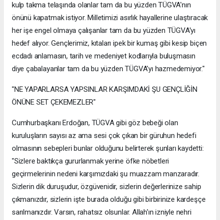
kulp takma telaşında olanlar tam da bu yüzden TÜGVA'nın
önünü kapatmak istiyor. Milletimizi asırlık hayallerine ulaştıracak
her işe engel olmaya çalışanlar tam da bu yüzden TÜGVA'yı
hedef alıyor. Gençlerimiz, kıtaları ipek bir kumaş gibi kesip biçen
ecdadı anlamasın, tarih ve medeniyet kodlarıyla buluşmasın
diye çabalayanlar tam da bu yüzden TÜGVA'yı hazmedemiyor."
"NE YAPARLARSA YAPSINLAR KARŞIMDAKİ ŞU GENÇLİĞİN
ÖNÜNE SET ÇEKEMEZLER"
Cumhurbaşkanı Erdoğan, TÜGVA gibi göz bebeği olan
kuruluşların sayısı az ama sesi çok çıkan bir güruhun hedefi
olmasının sebepleri bunlar olduğunu belirterek şunları kaydetti:
"Sizlere baktıkça gururlanmak yerine öfke nöbetleri
geçirmelerinin nedeni karşımızdaki şu muazzam manzaradır.
Sizlerin dik duruşudur, özgüvenidir, sizlerin değerlerinize sahip
çıkmanızdır, sizlerin işte burada olduğu gibi birbirinize kardeşçe
sarılmanızdır. Varsın, rahatsız olsunlar. Allah'ın izniyle nehri