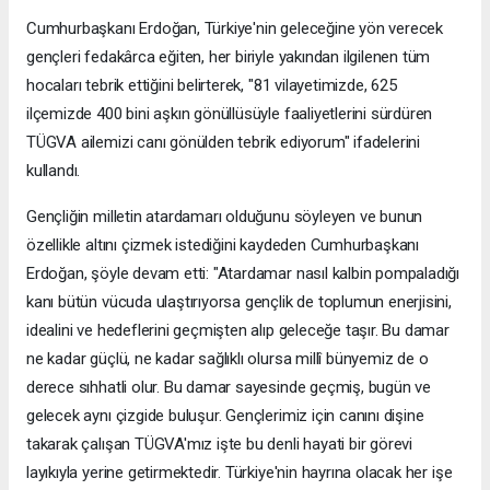
Cumhurbaşkanı Erdoğan, Türkiye'nin geleceğine yön verecek
gençleri fedakârca eğiten, her biriyle yakından ilgilenen tüm
hocaları tebrik ettiğini belirterek, "81 vilayetimizde, 625
ilçemizde 400 bini aşkın gönüllüsüyle faaliyetlerini sürdüren
TÜGVA ailemizi canı gönülden tebrik ediyorum" ifadelerini
kullandı.
Gençliğin milletin atardamarı olduğunu söyleyen ve bunun
özellikle altını çizmek istediğini kaydeden Cumhurbaşkanı
Erdoğan, şöyle devam etti: "Atardamar nasıl kalbin pompaladığı
kanı bütün vücuda ulaştırıyorsa gençlik de toplumun enerjisini,
idealini ve hedeflerini geçmişten alıp geleceğe taşır. Bu damar
ne kadar güçlü, ne kadar sağlıklı olursa millî bünyemiz de o
derece sıhhatli olur. Bu damar sayesinde geçmiş, bugün ve
gelecek aynı çizgide buluşur. Gençlerimiz için canını dişine
takarak çalışan TÜGVA'mız işte bu denli hayati bir görevi
layıkıyla yerine getirmektedir. Türkiye'nin hayrına olacak her işe