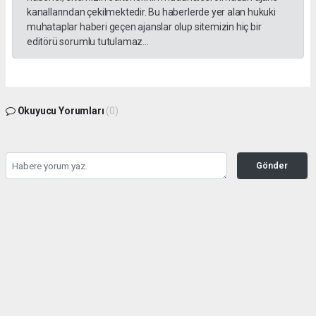
kanallarından çekilmektedir. Bu haberlerde yer alan hukuki
muhataplar haberi geçen ajanslar olup sitemizin hiç bir
editörü sorumlu tutulamaz...
Okuyucu Yorumları
(0)
Gönder
Yorum yazarak Topluluk Kuralları’nı kabul etmiş bulunuyor ve gazetesondakika.com
sitesine yaptığınız yorumunuzla ilgili doğrudan veya dolaylı tüm sorumluluğu tek
başınıza üstleniyorsunuz. Yazılan tüm yorumlardan site yönetimi hiçbir şekilde
sorumlu tutulamaz.
haber paketi
haber scripti
haber yazılımı