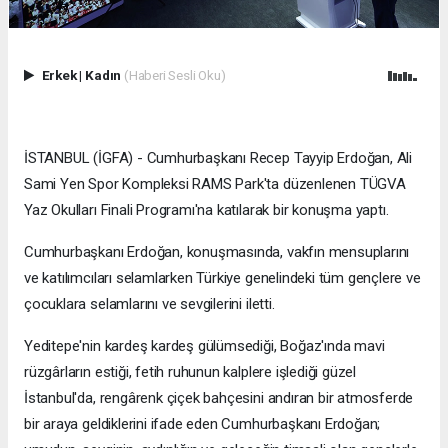
Erkek
|
Kadın
(Haberi Sesli Oku)
İSTANBUL (İGFA) - Cumhurbaşkanı Recep Tayyip Erdoğan, Ali
Sami Yen Spor Kompleksi RAMS Park'ta düzenlenen TÜGVA
Yaz Okulları Finali Programı'na katılarak bir konuşma yaptı.
Cumhurbaşkanı Erdoğan, konuşmasında, vakfın mensuplarını
ve katılımcıları selamlarken Türkiye genelindeki tüm gençlere ve
çocuklara selamlarını ve sevgilerini iletti.
Yeditepe'nin kardeş kardeş gülümsediği, Boğaz'ında mavi
rüzgârların estiği, fetih ruhunun kalplere işlediği güzel
İstanbul'da, rengârenk çiçek bahçesini andıran bir atmosferde
bir araya geldiklerini ifade eden Cumhurbaşkanı Erdoğan;