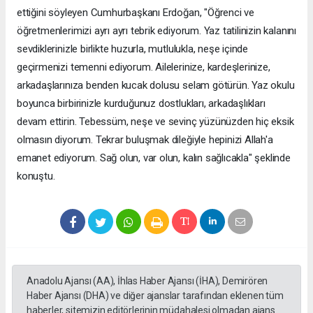
ettiğini söyleyen Cumhurbaşkanı Erdoğan, "Öğrenci ve
öğretmenlerimizi ayrı ayrı tebrik ediyorum. Yaz tatilinizin kalanını
sevdiklerinizle birlikte huzurla, mutlulukla, neşe içinde
geçirmenizi temenni ediyorum. Ailelerinize, kardeşlerinize,
arkadaşlarınıza benden kucak dolusu selam götürün. Yaz okulu
boyunca birbirinizle kurduğunuz dostlukları, arkadaşlıkları
devam ettirin. Tebessüm, neşe ve sevinç yüzünüzden hiç eksik
olmasın diyorum. Tekrar buluşmak dileğiyle hepinizi Allah'a
emanet ediyorum. Sağ olun, var olun, kalın sağlıcakla" şeklinde
konuştu.
Anadolu Ajansı (AA), İhlas Haber Ajansı (İHA), Demirören
Haber Ajansı (DHA) ve diğer ajanslar tarafından eklenen tüm
haberler, sitemizin editörlerinin müdahalesi olmadan ajans