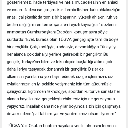
gösterilemez. İrade terbiyesi ve nefis mücadelesinin en ahlaki
ve insani ifadesi ise çalışmaktır. Tembellik her türlü ahlaksızlığın
anası, çalışkanlık da temiz bir başarının, yüksek ahlakın, ruh ve
beden sağlığının en temel şartı, en feyizli kaynağıdır" sözlerini
anımsatan Cumhurbaşkanı Erdoğan, konuşmasını şöyle
sürdürdü: "Evet, burada olan TÜGVA gençliği işte tam da böyle
bir gençliktir. Çalışkanlığıyla, iradesiyle, devamlılığıyla Türkiye'yi
her alanda çok daha iyi yerlere getirecek bir gençliktir. Bu
gençlik, Türkiye'nin bilim ve teknolojide başlattığı atılımı çok
daha ileriye taşıyacak donanımlı bir gençliktir. Bizler de
ülkemizin yarınlarına yön tayin edecek siz gençlerimizin, siz
evlatlarımızın en iyi şekilde yetişmeniz için tüm gücümüzle
çalışıyoruz. Eğitimden teknolojiye, spordan kültür ve sanata her
alanda hayallerinizi gerçekleştirebilmeniz için ne gerekiyorsa
yapıyoruz. İnşallah daha nice yıllar boyunca sizin için çalışmaya
devam edeceğiz. Rabbim yar ve yardımcımız olsun diyorum."
TÜGVA Yaz Okulları finalinin hayırlara vesile olmasını temenni