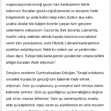
organizasyonda emeği geçen tüm kardeşlerimi tebrik
ediyorum. Buradan gönül coğrafyamızda ve dünyanın farklı
bölgelerinde şu anda bizleri takip eden, bizlere dua eden,
uzakta olsalar bile kalpleri bizimle çarpan tüm gençlere
selamlarımı yolluyorum. Gazze'de, Batı Şeria'da, Lübnan'da,
İsrail'in vahşi saldırıları altında hayata tutunma mücadelesi
veren tüm yavrularımızı, sizin Filistinli, Lübnanlı kardeşlerinizi
yürekten selamlıyorum. Rabb'im onların yar ve yardımcıları
olsun diyor, Türkiye'deki kardeşlerinin yüreklerinin onlarla birlikte
attığını buradan ifade ediyorum."
Gençlere seslenen Cumhurbaşkanı Erdoğan, "Sevgili evlatlarım,
öncelikle burada bir gerçeği tüm kalbimle ifade etmek
istiyorum. Sizin şu coşkunuzu, şu enerjinizi tarif etmeye inanın
kelimeler yetmez. Sizin şu güzelliğinizi, şu berraklığınızı değme
şair söze, mısraa dökemez. Sizin şu samimiyetinizi, imanla
atan şu kalplerinizi, toplu vuran şu yüreklerinizi en usta ressam