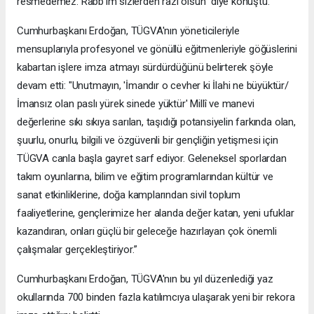
resmedemez. Rabb'im sizlerden razı olsun" diye konuştu.
Cumhurbaşkanı Erdoğan, TÜGVA'nın yöneticileriyle
mensuplarıyla profesyonel ve gönüllü eğitmenleriyle göğüslerini
kabartan işlere imza atmayı sürdürdüğünü belirterek şöyle
devam etti: "Unutmayın, 'İmandır o cevher ki İlahi ne büyüktür/
İmansız olan paslı yürek sinede yüktür' Millî ve manevi
değerlerine sıkı sıkıya sarılan, taşıdığı potansiyelin farkında olan,
şuurlu, onurlu, bilgili ve özgüvenli bir gençliğin yetişmesi için
TÜGVA canla başla gayret sarf ediyor. Geleneksel sporlardan
takım oyunlarına, bilim ve eğitim programlarından kültür ve
sanat etkinliklerine, doğa kamplarından sivil toplum
faaliyetlerine, gençlerimize her alanda değer katan, yeni ufuklar
kazandıran, onları güçlü bir geleceğe hazırlayan çok önemli
çalışmalar gerçekleştiriyor.”
Cumhurbaşkanı Erdoğan, TÜGVA'nın bu yıl düzenlediği yaz
okullarında 700 binden fazla katılımcıya ulaşarak yeni bir rekora