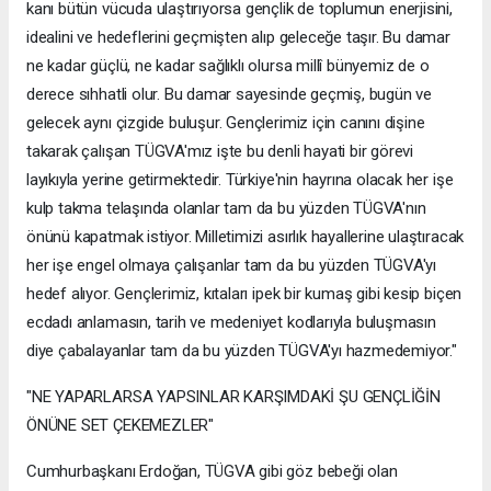
kanı bütün vücuda ulaştırıyorsa gençlik de toplumun enerjisini,
idealini ve hedeflerini geçmişten alıp geleceğe taşır. Bu damar
ne kadar güçlü, ne kadar sağlıklı olursa millî bünyemiz de o
derece sıhhatli olur. Bu damar sayesinde geçmiş, bugün ve
gelecek aynı çizgide buluşur. Gençlerimiz için canını dişine
takarak çalışan TÜGVA'mız işte bu denli hayati bir görevi
layıkıyla yerine getirmektedir. Türkiye'nin hayrına olacak her işe
kulp takma telaşında olanlar tam da bu yüzden TÜGVA'nın
önünü kapatmak istiyor. Milletimizi asırlık hayallerine ulaştıracak
her işe engel olmaya çalışanlar tam da bu yüzden TÜGVA'yı
hedef alıyor. Gençlerimiz, kıtaları ipek bir kumaş gibi kesip biçen
ecdadı anlamasın, tarih ve medeniyet kodlarıyla buluşmasın
diye çabalayanlar tam da bu yüzden TÜGVA'yı hazmedemiyor."
"NE YAPARLARSA YAPSINLAR KARŞIMDAKİ ŞU GENÇLİĞİN
ÖNÜNE SET ÇEKEMEZLER"
Cumhurbaşkanı Erdoğan, TÜGVA gibi göz bebeği olan