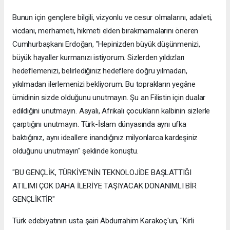
Bunun için gençlere bilgili, vizyonlu ve cesur olmalarını, adaleti,
vicdanı, merhameti, hikmeti elden bırakmamalarını öneren
Cumhurbaşkanı Erdoğan, "Hepinizden büyük düşünmenizi,
büyük hayaller kurmanızı istiyorum. Sizlerden yıldızları
hedeflemenizi, belirlediğiniz hedeflere doğru yılmadan,
yıkılmadan ilerlemenizi bekliyorum. Bu toprakların yegâne
ümidinin sizde olduğunu unutmayın. Şu an Filistin için dualar
edildiğini unutmayın. Asyalı, Afrikalı çocukların kalbinin sizlerle
çarptığını unutmayın. Türk-İslam dünyasında aynı ufka
baktığınız, aynı ideallere inandığınız milyonlarca kardeşiniz
olduğunu unutmayın" şeklinde konuştu.
"BU GENÇLİK, TÜRKİYE’NİN TEKNOLOJİDE BAŞLATTIĞI
ATILIMI ÇOK DAHA İLERİYE TAŞIYACAK DONANIMLI BİR
GENÇLİKTİR"
Türk edebiyatının usta şairi Abdurrahim Karakoç'un, "Kirli