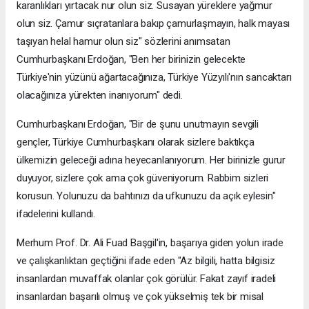
karanlıkları yırtacak nur olun siz. Susayan yüreklere yağmur
olun siz. Çamur sıçratanlara bakıp çamurlaşmayın, halk mayası
taşıyan helal hamur olun siz" sözlerini anımsatan
Cumhurbaşkanı Erdoğan, "Ben her birinizin gelecekte
Türkiye'nin yüzünü ağartacağınıza, Türkiye Yüzyılı'nın sancaktarı
olacağınıza yürekten inanıyorum" dedi.
Cumhurbaşkanı Erdoğan, "Bir de şunu unutmayın sevgili
gençler, Türkiye Cumhurbaşkanı olarak sizlere baktıkça
ülkemizin geleceği adına heyecanlanıyorum. Her birinizle gurur
duyuyor, sizlere çok ama çok güveniyorum. Rabbim sizleri
korusun. Yolunuzu da bahtınızı da ufkunuzu da açık eylesin"
ifadelerini kullandı.
Merhum Prof. Dr. Ali Fuad Başgil'in, başarıya giden yolun irade
ve çalışkanlıktan geçtiğini ifade eden "Az bilgili, hatta bilgisiz
insanlardan muvaffak olanlar çok görülür. Fakat zayıf iradeli
insanlardan başarılı olmuş ve çok yükselmiş tek bir misal