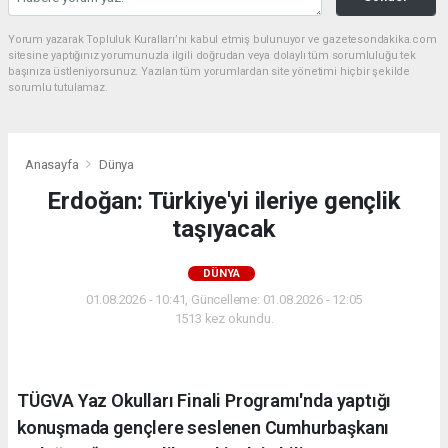
Yorum yazarak Topluluk Kuralları’nı kabul etmiş bulunuyor ve gazetesondakika.com
sitesine yaptığınız yorumunuzla ilgili doğrudan veya dolaylı tüm sorumluluğu tek
başınıza üstleniyorsunuz. Yazılan tüm yorumlardan site yönetimi hiçbir şekilde
sorumlu tutulamaz.
Anasayfa
Dünya
Erdoğan: Türkiye'yi ileriye gençlik
taşıyacak
DÜNYA
01.08.2026 - 10:41, Güncelleme: 01.08.2026 - 12:05
1513 kez okundu.
TÜGVA Yaz Okulları Finali Programı'nda yaptığı
konuşmada gençlere seslenen Cumhurbaşkanı