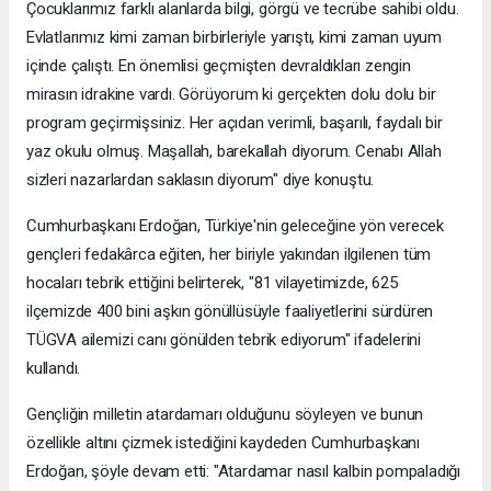
Çocuklarımız farklı alanlarda bilgi, görgü ve tecrübe sahibi oldu.
Evlatlarımız kimi zaman birbirleriyle yarıştı, kimi zaman uyum
içinde çalıştı. En önemlisi geçmişten devraldıkları zengin
mirasın idrakine vardı. Görüyorum ki gerçekten dolu dolu bir
program geçirmişsiniz. Her açıdan verimli, başarılı, faydalı bir
yaz okulu olmuş. Maşallah, barekallah diyorum. Cenabı Allah
sizleri nazarlardan saklasın diyorum" diye konuştu.
Cumhurbaşkanı Erdoğan, Türkiye'nin geleceğine yön verecek
gençleri fedakârca eğiten, her biriyle yakından ilgilenen tüm
hocaları tebrik ettiğini belirterek, "81 vilayetimizde, 625
ilçemizde 400 bini aşkın gönüllüsüyle faaliyetlerini sürdüren
TÜGVA ailemizi canı gönülden tebrik ediyorum" ifadelerini
kullandı.
Gençliğin milletin atardamarı olduğunu söyleyen ve bunun
özellikle altını çizmek istediğini kaydeden Cumhurbaşkanı
Erdoğan, şöyle devam etti: "Atardamar nasıl kalbin pompaladığı