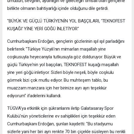
umudun, sevginin, aydınlığın ve geleceğin timsali olan gençlerle
birlikte olmanın bahtiyarlığı içinde olduğunu dile getirdi.
"BÜYÜK VE GÜÇLÜ TÜRKİYE'NİN YOL BAŞÇILARI, 'TEKNOFEST
KUŞAĞI' YİNE YERİ GÖĞÜ İNLETİYOR"
Cumhurbaşkanı Erdoğan, gençlerin gözlerinin ışıl ışıl parladığını
belirterek "Türkiye Yüzyılı'nın mimarları maşallah yine
coşkusuyla heyecanıyla tutkusuyla göz dolduruyor. Büyük ve
güçlü Türkiye'nin yol başçıları, TEKNOFEST kuşağı maşallah
yine yeri göğü inletiyor. Sizleri böyle neşeli, böyle coşkulu
görmek bizi çok mutlu ediyor. Bu muhteşem tablo, bu
muazzam manzara için her birinize ayrı ayrı teşekkür
ediyorum" ifadelerini kullandı.
TÜGVA'ya etkinlik için şükranlarını iletip Galatasaray Spor
Kulübü'nün yöneticilerine ev sahiplikleri için teşekkür eden
Cumhurbaşkanı Erdoğan, şunları kaydetti: "Bu stadyumu
sizlerle yani her biri ayrı renkte 70 bin çiçekle süsleyen bu renkli