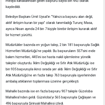
medya kanallarından gelen başvuru sayısı bin 443 olarak
kaydedildi.
Belediye Başkanı Ümit Uysal’ın “Yalnızca başvuru alan değil,
aktif iletişim kuran bir yapı” olarak tanımladığı Turunç Masa,
ayrıca Nisan ayında 24 bin 7 kişiyle birebir iletişim kurarak aktif
bir hizmet yürüttü.
Müdürlükler bazında en yoğun talep, 2 bin 181 başvuruyla Sağlık
Hizmetleri Müdürlüğü’ne yapıldı. Bu başvuruların 557’sini evde
bakım hizmetleri, 445’ini ise hasta nakil işlemlerine yönelik
talepler oluşturdu. İklim Değişikliği ve Sıfır Atık Müdürlüğü ise
bin 935 başvuruyla ikinci sırada yer aldı. İklim Değişikliği ve Sıfır
Atık Müdürlüğü’ne en fazla talep 763 başvuruyla işyerlerinden
ambalaj atıklarının toplanması üzerine gerçekleşti.
Mahalle bazında ise en fazla başvuru 907 taleple Güzeloba
Mahallesi’nden geldi. Güzeloba’yı 565 başvuruyla Çağlayan ve
496 başvuruyla Şirinyalı Mahallesi izledi.