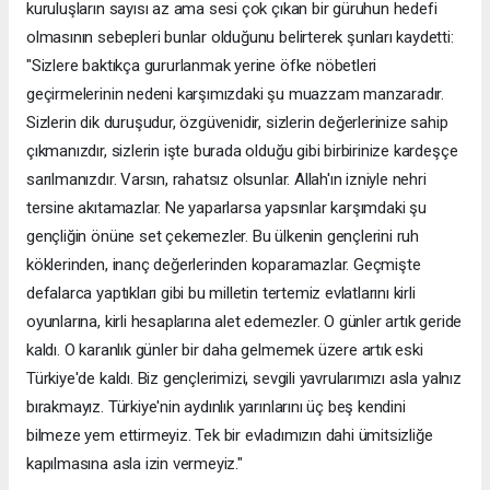
kuruluşların sayısı az ama sesi çok çıkan bir güruhun hedefi
olmasının sebepleri bunlar olduğunu belirterek şunları kaydetti:
"Sizlere baktıkça gururlanmak yerine öfke nöbetleri
geçirmelerinin nedeni karşımızdaki şu muazzam manzaradır.
Sizlerin dik duruşudur, özgüvenidir, sizlerin değerlerinize sahip
çıkmanızdır, sizlerin işte burada olduğu gibi birbirinize kardeşçe
sarılmanızdır. Varsın, rahatsız olsunlar. Allah'ın izniyle nehri
tersine akıtamazlar. Ne yaparlarsa yapsınlar karşımdaki şu
gençliğin önüne set çekemezler. Bu ülkenin gençlerini ruh
köklerinden, inanç değerlerinden koparamazlar. Geçmişte
defalarca yaptıkları gibi bu milletin tertemiz evlatlarını kirli
oyunlarına, kirli hesaplarına alet edemezler. O günler artık geride
kaldı. O karanlık günler bir daha gelmemek üzere artık eski
Türkiye'de kaldı. Biz gençlerimizi, sevgili yavrularımızı asla yalnız
bırakmayız. Türkiye'nin aydınlık yarınlarını üç beş kendini
bilmeze yem ettirmeyiz. Tek bir evladımızın dahi ümitsizliğe
kapılmasına asla izin vermeyiz."