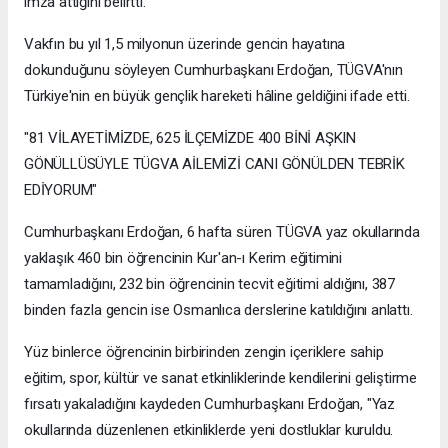
imza attığını belirtti.
Vakfın bu yıl 1,5 milyonun üzerinde gencin hayatına
dokunduğunu söyleyen Cumhurbaşkanı Erdoğan, TÜGVA'nın
Türkiye'nin en büyük gençlik hareketi hâline geldiğini ifade etti.
"81 VİLAYETİMİZDE, 625 İLÇEMİZDE 400 BİNİ AŞKIN
GÖNÜLLÜSÜYLE TÜGVA AİLEMİZİ CANI GÖNÜLDEN TEBRİK
EDİYORUM"
Cumhurbaşkanı Erdoğan, 6 hafta süren TÜGVA yaz okullarında
yaklaşık 460 bin öğrencinin Kur'an-ı Kerim eğitimini
tamamladığını, 232 bin öğrencinin tecvit eğitimi aldığını, 387
binden fazla gencin ise Osmanlıca derslerine katıldığını anlattı.
Yüz binlerce öğrencinin birbirinden zengin içeriklere sahip
eğitim, spor, kültür ve sanat etkinliklerinde kendilerini geliştirme
fırsatı yakaladığını kaydeden Cumhurbaşkanı Erdoğan, "Yaz
okullarında düzenlenen etkinliklerde yeni dostluklar kuruldu.