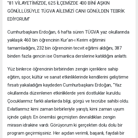
"81 VİLAYETİMİZDE, 625 İLÇEMİZDE 400 BİNİ AŞKIN
GÖNÜLLÜSÜYLE TÜGVA AİLEMİZİ CANI GÖNÜLDEN TEBRİK
EDİYORUM"
Cumhurbaşkanı Erdoğan, 6 hafta süren TÜGVA yaz okullarında
yaklaşık 460 bin öğrencinin Kur'an-ı Kerim eğitimini
tamamladığını, 232 bin öğrencinin tecvit eğitimi aldığını, 387
binden fazla gencin ise Osmanlıca derslerine katıldığını anlattı.
Yüz binlerce öğrencinin birbirinden zengin içeriklere sahip
eğitim, spor, kültür ve sanat etkinliklerinde kendilerini geliştirme
fırsatı yakaladığını kaydeden Cumhurbaşkanı Erdoğan, "Yaz
okullarında düzenlenen etkinliklerde yeni dostluklar kuruldu.
Çocuklarımız farklı alanlarda bilgi, görgü ve tecrübe sahibi oldu.
Evlatlarımız kimi zaman birbirleriyle yarıştı, kimi zaman uyum
içinde çalıştı. En önemlisi geçmişten devraldıkları zengin
mirasın idrakine vardı. Görüyorum ki gerçekten dolu dolu bir
program geçirmişsiniz. Her açıdan verimli, başarılı, faydalı bir