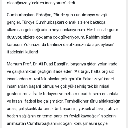
olacağınıza yürekten inanıyorum" dedi.
Cumhurbaşkanı Erdoğan, "Bir de şunu unutmayın sevgili
gençler, Türkiye Cumhurbaşkanı olarak sizlere baktıkça
ülkemizin geleceği adına heyecanlanıyorum. Her birinizle gurur
duyuyor, sizlere çok ama çok güveniyorum. Rabbim sizleri
korusun. Yolunuzu da bahtınızı da ufkunuzu da açık eylesin"
ifadelerini kullandı.
Merhum Prof. Dr. Ali Fuad Başgil'in, başarıya giden yolun irade
ve çalışkanlıktan geçtiğini ifade eden "Az bilgili, hatta bilgisiz
insanlardan muvaffak olanlar çok görülür. Fakat zayıf iradeli
insanlardan başarılı olmuş ve çok yükselmiş tek bir misal
gösterilemez. İrade terbiyesi ve nefis mücadelesinin en ahlaki
ve insani ifadesi ise çalışmaktır. Tembellik her türlü ahlaksızlığın
anası, çalışkanlık da temiz bir başarının, yüksek ahlakın, ruh ve
beden sağlığının en temel şartı, en feyizli kaynağıdır" sözlerini
anımsatan Cumhurbaşkanı Erdoğan, konuşmasını şöyle