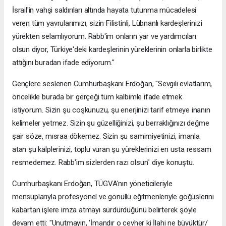
İsrail'in vahşi saldırıları altında hayata tutunma mücadelesi
veren tüm yavrularımızı, sizin Filistinli, Lübnanlı kardeşlerinizi
yürekten selamlıyorum. Rabb'im onların yar ve yardımcıları
olsun diyor, Türkiye'deki kardeşlerinin yüreklerinin onlarla birlikte
attığını buradan ifade ediyorum."
Gençlere seslenen Cumhurbaşkanı Erdoğan, "Sevgili evlatlarım,
öncelikle burada bir gerçeği tüm kalbimle ifade etmek
istiyorum. Sizin şu coşkunuzu, şu enerjinizi tarif etmeye inanın
kelimeler yetmez. Sizin şu güzelliğinizi, şu berraklığınızı değme
şair söze, mısraa dökemez. Sizin şu samimiyetinizi, imanla
atan şu kalplerinizi, toplu vuran şu yüreklerinizi en usta ressam
resmedemez. Rabb'im sizlerden razı olsun" diye konuştu.
Cumhurbaşkanı Erdoğan, TÜGVA'nın yöneticileriyle
mensuplarıyla profesyonel ve gönüllü eğitmenleriyle göğüslerini
kabartan işlere imza atmayı sürdürdüğünü belirterek şöyle
devam etti: "Unutmayın, 'İmandır o cevher ki İlahi ne büyüktür/