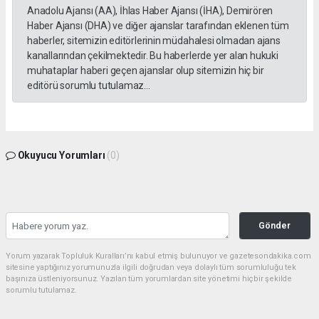
Anadolu Ajansı (AA), İhlas Haber Ajansı (İHA), Demirören
Haber Ajansı (DHA) ve diğer ajanslar tarafından eklenen tüm
haberler, sitemizin editörlerinin müdahalesi olmadan ajans
kanallarından çekilmektedir. Bu haberlerde yer alan hukuki
muhataplar haberi geçen ajanslar olup sitemizin hiç bir
editörü sorumlu tutulamaz...
Okuyucu Yorumları
(0)
Gönder
Yorum yazarak Topluluk Kuralları’nı kabul etmiş bulunuyor ve gazetesondakika.com
sitesine yaptığınız yorumunuzla ilgili doğrudan veya dolaylı tüm sorumluluğu tek
başınıza üstleniyorsunuz. Yazılan tüm yorumlardan site yönetimi hiçbir şekilde
sorumlu tutulamaz.