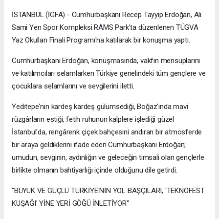
İSTANBUL (İGFA) - Cumhurbaşkanı Recep Tayyip Erdoğan, Ali
Sami Yen Spor Kompleksi RAMS Park'ta düzenlenen TÜGVA
Yaz Okulları Finali Programı'na katılarak bir konuşma yaptı.
Cumhurbaşkanı Erdoğan, konuşmasında, vakfın mensuplarını
ve katılımcıları selamlarken Türkiye genelindeki tüm gençlere ve
çocuklara selamlarını ve sevgilerini iletti.
Yeditepe'nin kardeş kardeş gülümsediği, Boğaz'ında mavi
rüzgârların estiği, fetih ruhunun kalplere işlediği güzel
İstanbul'da, rengârenk çiçek bahçesini andıran bir atmosferde
bir araya geldiklerini ifade eden Cumhurbaşkanı Erdoğan;
umudun, sevginin, aydınlığın ve geleceğin timsali olan gençlerle
birlikte olmanın bahtiyarlığı içinde olduğunu dile getirdi.
"BÜYÜK VE GÜÇLÜ TÜRKİYE'NİN YOL BAŞÇILARI, 'TEKNOFEST
KUŞAĞI' YİNE YERİ GÖĞÜ İNLETİYOR"