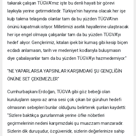
takarak çalışan TÜGVA'mız işte bu denli hayati bir görevi
layıkıyla yerine getirmektedir. Türkiye'nin hayrına olacak her işe
kulp takma telaşında olanlar tam da bu yüzden TÜGVA'nın
önünü kapatmak istiyor. Milletimizi asırlık hayallerine ulaştıracak
her işe engel olmaya çalışanlar tam da bu yüzden TÜGVA'yı
hedef alıyor. Gençlerimiz, kıtaları ipek bir kumaş gibi kesip biçen
ecdadı anlamasın, tarih ve medeniyet kodlarıyla buluşmasın
diye çabalayanlar tam da bu yüzden TÜGVA'yı hazmedemiyor."
"NE YAPARLARSA YAPSINLAR KARŞIMDAKİ ŞU GENÇLİĞİN
ÖNÜNE SET ÇEKEMEZLER"
Cumhurbaşkanı Erdoğan, TÜGVA gibi göz bebeği olan
kuruluşların sayısı az ama sesi çok çıkan bir güruhun hedefi
olmasının sebepleri bunlar olduğunu belirterek şunları kaydetti:
"Sizlere baktıkça gururlanmak yerine öfke nöbetleri
geçirmelerinin nedeni karşımızdaki şu muazzam manzaradır.
Sizlerin dik duruşudur, özgüvenidir, sizlerin değerlerinize sahip