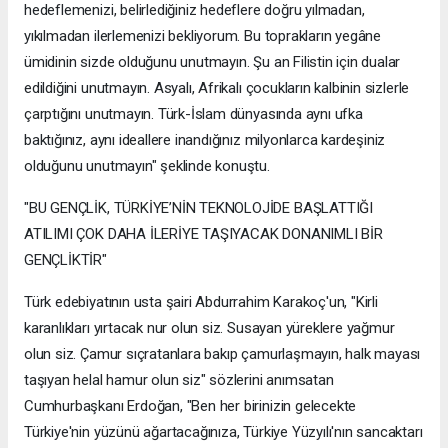
hedeflemenizi, belirlediğiniz hedeflere doğru yılmadan,
yıkılmadan ilerlemenizi bekliyorum. Bu toprakların yegâne
ümidinin sizde olduğunu unutmayın. Şu an Filistin için dualar
edildiğini unutmayın. Asyalı, Afrikalı çocukların kalbinin sizlerle
çarptığını unutmayın. Türk-İslam dünyasında aynı ufka
baktığınız, aynı ideallere inandığınız milyonlarca kardeşiniz
olduğunu unutmayın" şeklinde konuştu.
"BU GENÇLİK, TÜRKİYE’NİN TEKNOLOJİDE BAŞLATTIĞI
ATILIMI ÇOK DAHA İLERİYE TAŞIYACAK DONANIMLI BİR
GENÇLİKTİR"
Türk edebiyatının usta şairi Abdurrahim Karakoç'un, "Kirli
karanlıkları yırtacak nur olun siz. Susayan yüreklere yağmur
olun siz. Çamur sıçratanlara bakıp çamurlaşmayın, halk mayası
taşıyan helal hamur olun siz" sözlerini anımsatan
Cumhurbaşkanı Erdoğan, "Ben her birinizin gelecekte
Türkiye'nin yüzünü ağartacağınıza, Türkiye Yüzyılı'nın sancaktarı