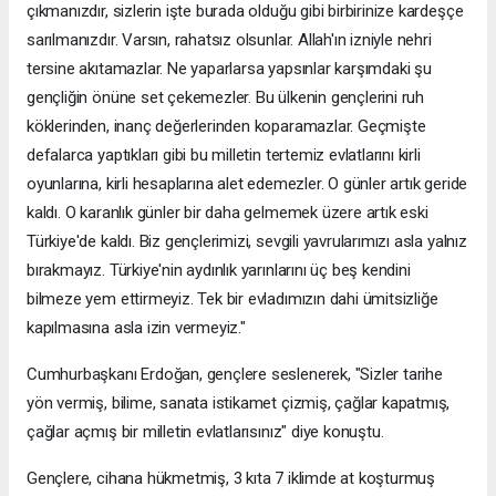
çıkmanızdır, sizlerin işte burada olduğu gibi birbirinize kardeşçe
sarılmanızdır. Varsın, rahatsız olsunlar. Allah'ın izniyle nehri
tersine akıtamazlar. Ne yaparlarsa yapsınlar karşımdaki şu
gençliğin önüne set çekemezler. Bu ülkenin gençlerini ruh
köklerinden, inanç değerlerinden koparamazlar. Geçmişte
defalarca yaptıkları gibi bu milletin tertemiz evlatlarını kirli
oyunlarına, kirli hesaplarına alet edemezler. O günler artık geride
kaldı. O karanlık günler bir daha gelmemek üzere artık eski
Türkiye'de kaldı. Biz gençlerimizi, sevgili yavrularımızı asla yalnız
bırakmayız. Türkiye'nin aydınlık yarınlarını üç beş kendini
bilmeze yem ettirmeyiz. Tek bir evladımızın dahi ümitsizliğe
kapılmasına asla izin vermeyiz."
Cumhurbaşkanı Erdoğan, gençlere seslenerek, "Sizler tarihe
yön vermiş, bilime, sanata istikamet çizmiş, çağlar kapatmış,
çağlar açmış bir milletin evlatlarısınız" diye konuştu.
Gençlere, cihana hükmetmiş, 3 kıta 7 iklimde at koşturmuş