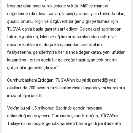
İmansız olan paslı yürek sinede yüktür' Millî ve manevi
değerlerine sıkı sıkıya sarılan, taşıdığı potansiyelin farkında olan,
şuurlu, onurlu, bilgili ve özgüvenli bir gençliğin yetişmesi için
TÜGVA canla başla gayret sarf ediyor. Geleneksel sporlardan
takım oyunlarına, bilim ve eğitim programlarından kültür ve
sanat etkinliklerine, doğa kamplarından sivil toplum
faaliyetlerine, gençlerimize her alanda değer katan, yeni ufuklar
kazandıran, onları güçlü bir geleceğe hazırlayan çok önemli
çalışmalar gerçekleştiriyor.”
Cumhurbaşkanı Erdoğan, TÜGVA'nın bu yıl düzenlediği yaz
okullarında 700 binden fazla katılımcıya ulaşarak yeni bir rekora
imza attığını belirtti.
Vakfın bu yıl 1,5 milyonun üzerinde gencin hayatına
dokunduğunu söyleyen Cumhurbaşkanı Erdoğan, TÜGVA'nın
Türkiye'nin en büyük gençlik hareketi hâline geldiğini ifade etti.