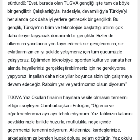
sürdürdü: "Evet, burada olan TÜGVA gençliği işte tam da böyle
bir gençliktir. Çalışkanlığıyla, iradesiyle, devamlılığıyla Türkiye'yi
her alanda çok daha iyi yerlere getirecek bir gençliktir. Bu
gençlik, Türkiye'nin bilim ve teknolojide başlattığı atılımı çok
daha ileriye taşıyacak donanımlı bir gençliktir. Bizler de
ülkemizin yarınlarına yön tayin edecek siz gençlerimizin, siz
evlatlarımızın en iyi şekilde yetişmeniz için tüm gücümüzle
çalışıyoruz. Eğitimden teknolojiye, spordan kültür ve sanata her
alanda hayallerinizi gerçekleştirebilmeniz için ne gerekiyorsa
yapıyoruz. İnşallah daha nice yıllar boyunca sizin için çalışmaya
devam edeceğiz. Rabbim yar ve yardımcımız olsun diyorum."
TÜGVA Yaz Okulları finalinin hayırlara vesile olmasını temenni
ettiğini söyleyen Cumhurbaşkanı Erdoğan, "Öğrenci ve
öğretmenlerimizi ayrı ayrı tebrik ediyorum. Yaz tatilinizin kalanını
sevdiklerinizle birlikte huzurla, mutlulukla, neşe içinde
geçirmenizi temenni ediyorum. Ailelerinize, kardeşlerinize,
arkadaşlarınıza benden kucak dolusu selam götürün. Yaz okulu